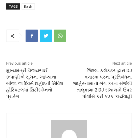
TAGS
flash
Previous article
Next article
મુખ્યમંત્રી વિજયભાઈ
જિલ્લા કલેકટર દ્વારા DJ
રૂપાણીએ સૂચના આપ્યાના
વગાડવા પરના પ્રતિબંધના
બીજા જ દિવસે દાહોદની સિવિલ
જાહેરનામાનો ભંગ કરતા સંજેલી
હોસ્પિટલમાં સિટીસ્કેનનો
તાલુકામાં 2 DJ સંચાલકો ઉપર
પ્રારંભ
પોલીસે કરી કડક કાર્યવાહી