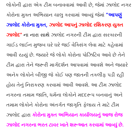
લોકોની દ્વારા એક ટીમ બનાવવામાં આવી છે, જેમાં ઝાલોદ નગર
કોરોના મુક્ત અભિયાન ચાલુ કરવામાં આવ્યું જેમાં
“આપણું
ઝાલોદ કોરોના મુક્ત,
ઝાલોદ આપનું ઝાલોદ રશિકરણ યુક્ત
ઝાલોદ”
ના
નારા સાથે
ઝાલોદ નગરની ટીમ દ્વારા સરકારની
ગાઈડ લાઈન મુજબ ઘરે ઘરે જઈ વેક્સિંગ લેવા માટે કહેવામાં
આવી રહ્યું છે. જયારે જે લોકો કોરોના પોઝિટિવ આવે છે તેને
ટીમ દ્વારા તેને જરૂરી માર્ગદર્શન આપવામાં આવશે અને જયારે
અનેક લોકોને બીજી જે કોઈ પણ જાતની તકલીફ પડી રહી
હોય તેનું નિરાકરણ કરવામાં આવી આવશે. આ ટીમ ઝાલોદ
નગરના તમામ જાતિ, ધર્મના લોકોને મદદરૂપ બનવાનું અને
તમામ લોકોને કોરોના અંતર્ગત જાગૃતિ ફેલાય તે માટે ટીમ
ઝાલોદ દ્વારા
કોરોના મુક્ત અભિયાન કાર્યાલયનું આજ રોજ
ઝાલોદ નગરના ભરત ટાવર ખાતે શરૂઆત કરવામાં આવ્યું છે.