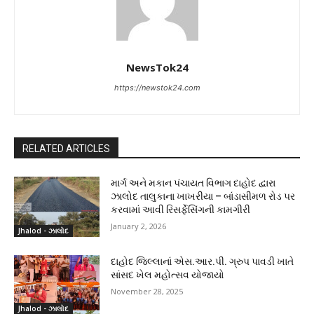
NewsTok24
https://newstok24.com
RELATED ARTICLES
માર્ગ અને મકાન પંચાયત વિભાગ દાહોદ દ્વારા
ઝાલોદ તાલુકાના ખાખરીયા – બાંડાસીમળ રોડ પર
કરવામાં આવી રિસર્ફેસિંગની કામગીરી
January 2, 2026
Jhalod - ઝાલોદ
દાહોદ જિલ્લાનાં એસ.આર.પી. ગ્રુપ પાવડી ખાતે
સાંસદ ખેલ મહોત્સવ યોજાયો
November 28, 2025
Jhalod - ઝાલોદ