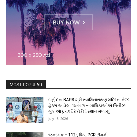
MOST POPULAR
દાહોદના BAPS શ્રી સ્વામિનારાયણ મંદિરનાં નેજા
હેઠળ આવેલાં 15 બાળ – બાલિકાઓએ ગિનીઝ
બુક ઓફ વર્લ્ડ રેકોર્ડમાં સ્થાન મેળવ્યું
July 13, 2026
જનરક્ષક – 112 દુધિયા PCR ટીમની