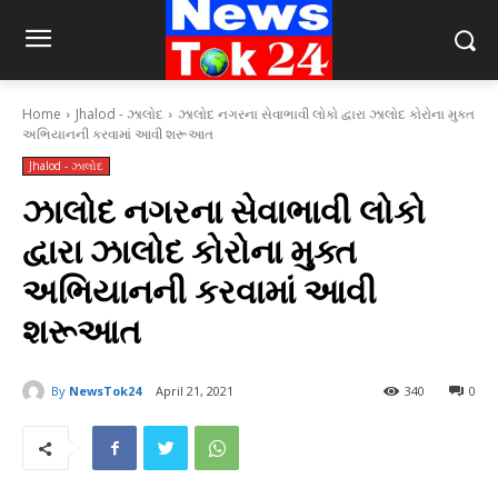
Home
Jhalod - ઝાલોદ
ઝાલોદ નગરના સેવાભાવી લોકો દ્વારા ઝાલોદ કોરોના મુક્ત
અભિયાનની કરવામાં આવી શરૂઆત
Jhalod - ઝાલોદ
ઝાલોદ નગરના સેવાભાવી લોકો
દ્વારા ઝાલોદ કોરોના મુક્ત
અભિયાનની કરવામાં આવી
શરૂઆત
By
NewsTok24
April 21, 2021
340
0