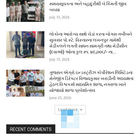
સમયસૂચકતા અને બહાદુરીથી બે કિંમતી જીવ
બચ્યા
July 13, 2026
લોકોના આરોગ્ય સાથે ચેડાં કરતા બોગસ તબીબને
સુખસર પો.સ્ટે. વિસ્તારના લખનપુર ગામેથી
મેડીકલને લગતી સાધન સામગ્રી તથા મેડીસીન
(દવાઓ) ઓના કુલ રૂા. ૪૯,૦૦૬/- ના...
July 13, 2026
ગુજરાત એગ્રો ઇન્ડસ્ટ્રીઝ કોર્પોરેશન લિમિટેડના
મેનેજીંગ ડિરેક્ટર વિજયકુમાર ખરાડીની અધ્યક્ષતા
હેઠળ વિશ્વકર્મા માધ્યમિક શાળા, નગરાળા ખાતે
યોજાયો શાળા પ્રવેશોત્સવ
June 25, 2026
Load more
RECENT COMMENTS