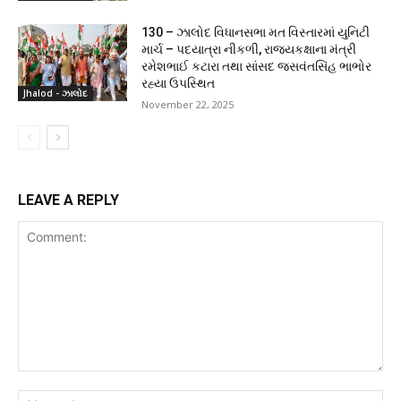
130 – ઝાલોદ વિધાનસભા મત વિસ્તારમાં યુનિટી
માર્ચ – પદયાત્રા નીકળી, રાજ્યકક્ષાના મંત્રી
રમેશભાઈ કટારા તથા સાંસદ જસવંતસિંહ ભાભોર
રહ્યા ઉપસ્થિત
Jhalod - ઝાલોદ
November 22, 2025
LEAVE A REPLY
Comment:
Na