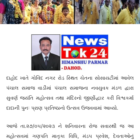
દાહોદ ખાતે ગોવિંદ નગર રોડ સ્થિત ચેતના સોસાયટીમાં આવેલ
પંચાલ સમાજ વાડીમાં પંચાલ સમાજના નવયુવક મંડળ દ્વારા
સુવર્ણ જયંતિ મહોત્સવ તથા મંદિરનો જીર્ણોદ્ધાર કરી વિશ્વકર્મા
દાદાની પુનઃ પ્રાણ પ્રતિષ્ઠાનો ઉત્સવ ઉજવવામાં આવ્યો.
આજે તા.૨૭/૦૫/૨૦૨૩ ને શનિવારના રોજ સવારથી જ આ
મહોત્સવમાં ગણપતિ માતૃકા વિધિ, મંડપ પ્રવેશ, દેવતાઓનું