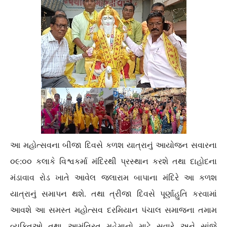
આ મહોત્સવના બીજા દિવસે કળશ યાત્રાનું આયોજન સવારના
૦૯:૦૦ કલાકે વિશ્વકર્મા મંદિરથી પ્રસ્થાન કરશે તથા દાહોદના
મંડાવાવ રોડ ખાતે આવેલ જલારામ બાપાના મંદિરે આ કળશ
યાત્રાનું સમાપન થશે. તથા ત્રીજા દિવસે પૂર્ણાહુતિ કરવામાં
આવશે આ સમસ્ત મહોત્સવ દરમિયાન પંચાલ સમાજના તમામ
વ્યક્તિઓ તથા આમંત્રિત મહેમાનો માટે સવારે અને સાંજે