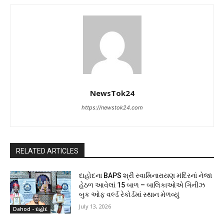
NewsTok24
https://newstok24.com
RELATED ARTICLES
દાહોદના BAPS શ્રી સ્વામિનારાયણ મંદિરનાં નેજા
હેઠળ આવેલાં 15 બાળ – બાલિકાઓએ ગિનીઝ
બુક ઓફ વર્લ્ડ રેકોર્ડમાં સ્થાન મેળવ્યું
July 13, 2026
Dahod - દાહોદ