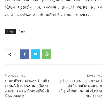
ભોજન પ્રસાદીનું પણ આયોજન રાખવામાં આવેલ હતું આ
સમગ્ર આયોજન રામાનંદ પાર્ક ખાતે રાખવામાં આવ્યો છે.
TAGS
flash
Previous article
Next article
દાહોદ જિલ્લા કલેક્ટર ડો. હર્ષિત
ફતેપુરા તાલુકાના સુખસર ખાતે
ગોસાવીની અધ્યક્ષતામાં જિલ્લા
પોલીસ અધિક્ષક બલરામ
સંકલન અને ફરીયાદ સમિતિની
મીણાની અધ્યક્ષતામાં યોજાયો
બેઠક યોજાઇ
લોક દરબાર