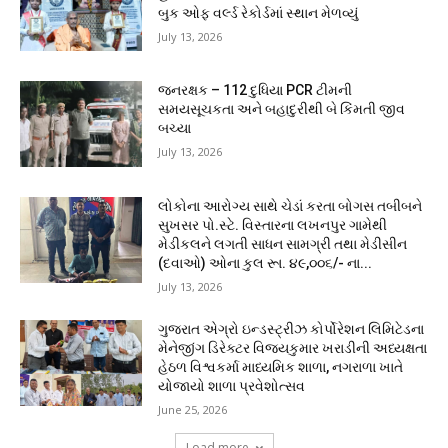
બુક ઓફ વર્લ્ડ રેકોર્ડમાં સ્થાન મેળવ્યું
July 13, 2026
જનરક્ષક – 112 દુધિયા PCR ટીમની
સમયસૂચકતા અને બહાદુરીથી બે કિંમતી જીવ
બચ્યા
July 13, 2026
લોકોના આરોગ્ય સાથે ચેડાં કરતા બોગસ તબીબને
સુખસર પો.સ્ટે. વિસ્તારના લખનપુર ગામેથી
મેડીકલને લગતી સાધન સામગ્રી તથા મેડીસીન
(દવાઓ) ઓના કુલ રૂા. ૪૯,૦૦૬/- ના...
July 13, 2026
ગુજરાત એગ્રો ઇન્ડસ્ટ્રીઝ કોર્પોરેશન લિમિટેડના
મેનેજીંગ ડિરેક્ટર વિજયકુમાર ખરાડીની અધ્યક્ષતા
હેઠળ વિશ્વકર્મા માધ્યમિક શાળા, નગરાળા ખાતે
યોજાયો શાળા પ્રવેશોત્સવ
June 25, 2026
Load more