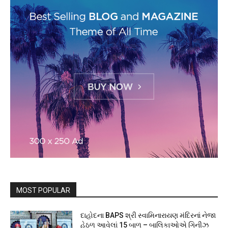
MOST POPULAR
દાહોદના BAPS શ્રી સ્વામિનારાયણ મંદિરનાં નેજા
હેઠળ આવેલાં 15 બાળ – બાલિકાઓએ ગિનીઝ