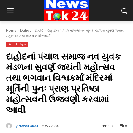
Home
Dahod - દાહોદ
દાહોદનાં પંચાલ સમાજ નવ યુવક મંડળના સુવર્ણ જયંતી
મહોત્સવ તથા ભગવાન વિશ્વકર્મા...
Dahod - દાહોદ
દાહોદનાં પંચાલ સમાજ નવ યુવક
મંડળના સુવર્ણ જયંતી મહોત્સવ
તથા ભગવાન વિશ્વકર્મા મંદિરમાં
મૂર્તિની પુનઃ પ્રાણ પ્રતિષ્ઠા
મહોત્સવની ઉજવણી કરવામાં
આવી
By
NewsTok24
May 27, 2023
116
0