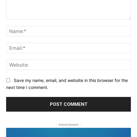
Comment:
Na
Ema
Web
Save my name, email, and website in this browser for the
next time I comment.
- Advertisment -