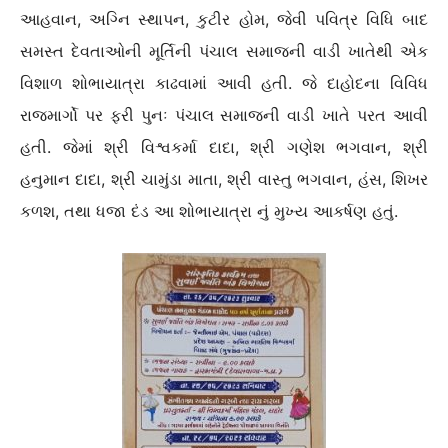
આહવાન, અગ્નિ સ્થાપન, કુટીર હોમ, જેવી પવિત્ર વિધિ બાદ
સમસ્ત દેવતાઓની મૂર્તિની પંચાલ સમાજની વાડી ખાતેથી એક
વિશાળ શોભાયાત્રા કાઢવામાં આવી હતી. જે દાહોદના વિવિધ
રાજમાર્ગો પર ફરી પુનઃ પંચાલ સમાજની વાડી ખાતે પરત આવી
હતી. જેમાં શ્રી વિશ્વકર્મા દાદા, શ્રી ગણેશ ભગવાન, શ્રી
હનુમાન દાદા, શ્રી ચામુંડા માતા, શ્રી વાસ્તુ ભગવાન, હંસ, શિખર
કળશ, તથા ધજા દંડ આ શોભાયાત્રા નું મુખ્ય આકર્ષણ હતું.