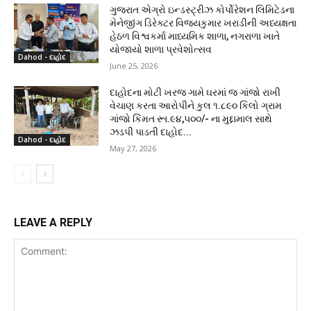
ગુજરાત એગ્રો ઇન્ડસ્ટ્રીઝ કોર્પોરેશન લિમિટેડના
મેનેજીંગ ડિરેક્ટર વિજયકુમાર ખરાડીની અધ્યક્ષતા
હેઠળ વિશ્વકર્મા માધ્યમિક શાળા, નગરાળા ખાતે
યોજાયો શાળા પ્રવેશોત્સવ
Dahod - દાહોદ
June 25, 2026
દાહોદના મોટી ખરજ ગામે ઘરમાં જ ગાંજો રાખી
વેચાણ કરતા આરોપીને કુલ ૧.૮૯૦ કિલો ગ્રામ
ગાંજો કિંમત રૂા.૯૪,૫૦૦/- ના મુદ્દામાલ સાથે
ઝડપી પાડતી દાહોદ...
Dahod - દાહોદ
May 27, 2026
LEAVE A REPLY