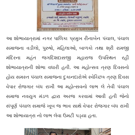
આ શોભાયાત્રામાં નગર પાલિકા પ્રમુખ રીનાબેન પંચાલ, પંચાલ
સમાજના વડીલો, પુરુષો, મહિલાઓ, બાળકો તથા શ્રી રામજી
મંદિરના મહંત જગદિશદાસજી મહારાજ ઉપસ્થિત રહી
શોભાયાત્રાની શોભા વધારી હતી. આ મહોત્સવ ત્રણ દિવસનો
હોય સમસ્ત પંચાલ સમાજના દુકાનદારોએ સ્વેચ્છિક ત્રણ દિવસ
વેપાર રોજગાર બંધ રાખી આ મહોત્સવનો લાભ લે તેવી પંચાલ
સમાજ નવયુગ મંડળ દ્વારા અરજ કરવામાં આવી હતી જેનો
સંપૂર્ણ પંચાલ સમાજે ખૂબ જ ભાવ સાથે વેપાર રોજગાર બંધ રાખી
આ શોભાયાત્રા નો લાભ લેવા ઉમટી પડ્યા હતા.