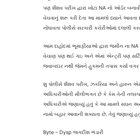
પણ શૈશવ પરીખ દ્વારા ખોટા NA નો ઓર્ડર બનાવી
વેચવાનું શરૂ કરી દેતા આ મામલો ધ્યાને આવતા 
નોંધાવતા પોલીસે સરકારી કચેરીઓમાં દલાલી ક
આમ દાહોદમાં ભૂમાફીયાઓ દ્વારા જમીન ના NA 
વેચાણ પણ થઈ ગઇ અને એમાં એન્ટ્રી પણ સર્
જવાબદાર નથી જેમને હુકમની તપાસ કર્યા વગર એન
શુ પોલીસે શૈશવ પરીખ, ઝકરિયા અને હારુન 
અધિકારીઓની મીલીભગત છે કે કેમ તેની તલસ્પર
અધિકારીએ જણાવ્યું હતું કે આ મામલે સઘન અન
નામો બહાર આવાની શક્યતા છે. તેવું જણાવ્યું હતુ
Byte – Dysp જગદીશ ભંડારી