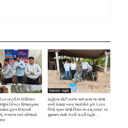
દ
Dahod - દાહોદ
 ઇન્ડસ્ટ્રીઝ કોર્પોરેશન
દાહોદના મોટી ખરજ ગામે ઘરમાં જ ગાંજો
નેજીંગ ડિરેક્ટર વિજયકુમાર
રાખી વેચાણ કરતા આરોપીને કુલ ૧.૮૯૦
્ષતા હેઠળ વિશ્વકર્મા
કિલો ગ્રામ ગાંજો કિંમત રૂા.૯૪,૫૦૦/- ના
ળા, નગરાળા ખાતે યોજાયો
મુદ્દામાલ સાથે ઝડપી પાડતી દાહોદ...
ત્સવ