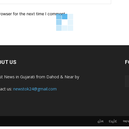
rowser for the next time I comment.
OUT US
F
st News in Gujarati from Dahod & Near by
act us:
newstok24@gmail.com
હોમ
દાહોદ
આપણ