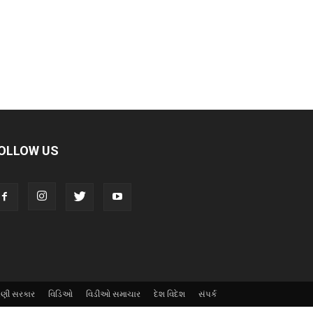
OLLOW US
ી સરકાર
વિડિઓ
વિડીઓ સમાચાર
દેશ વિદેશ
સંપર્ક