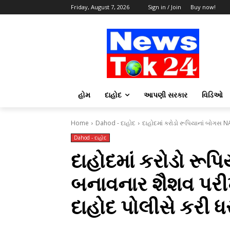
Friday, August 7, 2026
Sign in / Join
Buy now!
હોમ
દાહોદ
આપણી સરકાર
વિડિઓ
Home
Dahod - દાહોદ
દાહોદમાં કરોડો રૂપિયાનાં બોગસ N
Dahod - દાહોદ
દાહોદમાં કરોડો રૂપ
બનાવનાર શૈશવ પરી
દાહોદ પોલીસે કરી 