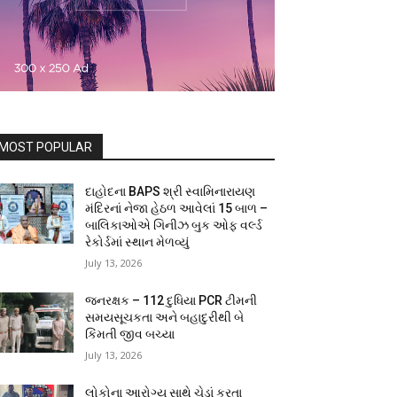
MOST POPULAR
દાહોદના BAPS શ્રી સ્વામિનારાયણ
મંદિરનાં નેજા હેઠળ આવેલાં 15 બાળ –
બાલિકાઓએ ગિનીઝ બુક ઓફ વર્લ્ડ
રેકોર્ડમાં સ્થાન મેળવ્યું
July 13, 2026
જનરક્ષક – 112 દુધિયા PCR ટીમની
સમયસૂચકતા અને બહાદુરીથી બે
કિંમતી જીવ બચ્યા
July 13, 2026
લોકોના આરોગ્ય સાથે ચેડાં કરતા