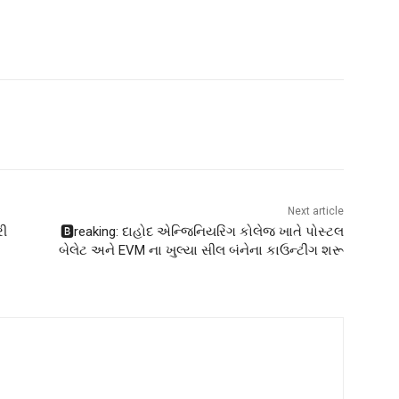
Next article
રી
🅱️reaking: દાહોદ એન્જિનિયરિંગ કોલેજ ખાતે પોસ્ટલ
બેલેટ અને EVM ના ખુલ્યા સીલ બંનેના કાઉન્ટીંગ શરૂ