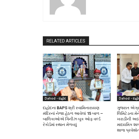
RELATED ARTICLES
Dahod - દાહોદ
Dahod - દાહો
દાહોદના BAPS શ્રી સ્વામિનારાયણ
ગુજરાત એગ્રો
મંદિરનાં નેજા હેઠળ આવેલાં 15 બાળ –
લિમિટેડના મે
બાલિકાઓએ ગિનીઝ બુક ઓફ વર્લ્ડ
ખરાડીની અધ્યક
રેકોર્ડમાં સ્થાન મેળવ્યું
માધ્યમિક શા
શાળા પ્રવેશો