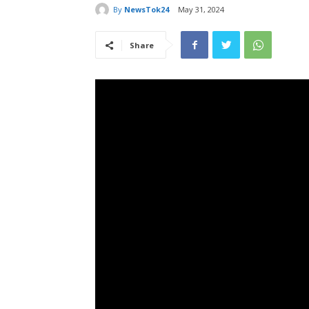
By
NewsTok24
May 31, 2024
Share