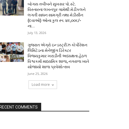
બોગસ તબીબને સુખસર પો.સ્ટે.
વિસ્તારના લખનપુર ગામેથી મેડીકલને
લગતી સાધન સામગ્રી તથા મેડીસીન
(દવાઓ) ઓના કુલ રૂા. ૪૯,૦૦૬/-
ના...
July 13, 2026
ગુજરાત એગ્રો ઇન્ડસ્ટ્રીઝ કોર્પોરેશન
લિમિટેડના મેનેજીંગ ડિરેક્ટર
વિજયકુમાર ખરાડીની અધ્યક્ષતા હેઠળ
વિશ્વકર્મા માધ્યમિક શાળા, નગરાળા ખાતે
યોજાયો શાળા પ્રવેશોત્સવ
June 25, 2026
Load more
RECENT COMMENTS