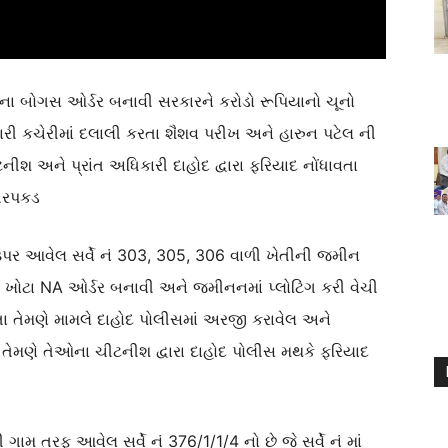
 ના બોગસ ઓર્ડર બનાવી સરકારને કરોડો રૂપિયાનો ચૂનો
ી કચેરીમાં દલાલી કરતા શૈશવ પરીખ અને હારુન પટેલ ની
ીશ અને પ્રાંત અધિકારી દાહોદ દ્વારા ફરિયાદ નોંધાવતા
 ધરપકડ
ઉપર આવેલ સર્વે નં 303, 305, 306 વાળી ખેતીની જમીન
ખોટા NA ઓર્ડર બનાવી અને જમીનનમાં પ્લોટિંગ કરી વેચી
 તેમણે મામલે દાહોદ પોલીસમાં અરજી કરાવેલ અને
તેમણે તેઓના ચીટનીશ દ્વારા દાહોદ પોલીસ મથકે ફરિયાદ
મ તરફ આવેલ સર્વે નં 376/1/1/4 નો છે જે સર્વે નં માં