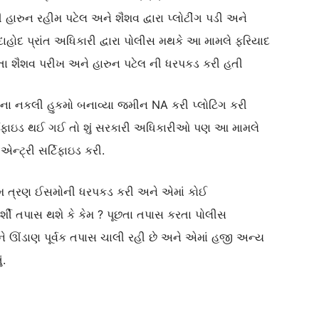
 હારુન રહીમ પટેલ અને શૈશવ દ્વારા પ્લોટીંગ પડી અને
દાહોદ પ્રાંત અધિકારી દ્વારા પોલીસ મથકે આ મામલે ફરિયાદ
રતા શૈશવ પરીખ અને હારુન પટેલ ની ધરપકડ કરી હતી
ના નકલી હુકમો બનાવ્યા જમીન NA કરી પ્લોટિંગ કરી
ટિફાઇડ થઈ ગઈ તો શું સરકારી અધિકારીઓ પણ આ મામલે
્ટ્રી સર્ટિફાઇડ કરી.
એમ ત્રણ ઈસમોની ધરપકડ કરી અને એમાં કોઈ
્શી તપાસ થશે કે કેમ ? પૂછતા તપાસ કરતા પોલીસ
ે ઊંડાણ પૂર્વક તપાસ ચાલી રહી છે અને એમાં હજી અન્ય
ં.