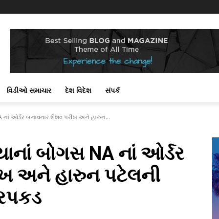
વિડીઓ સમાચાર
દેશ વિદેશ
સંપર્ક
A નાં ઓર્ડર બનાવનાર શૈશવ પરીખ અને હારુન...
િયાનાં બોગસ NA નાં ઓર્ડર
ખ અને હારુન પટેલની
ધરપકડ