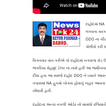
દાહોદમાં NA
લગવતા સરકાર
DDO ના ચીટન
પોલીસે કરી
વિગતવાર વાત કરીએ તો દાહોદમાં નગરાળા રોડ 
જકરિયા મેહમુદ ટેલર ના નામે હતી આ જમીનના 
દીધા હતા આ મમલો દાહોદ DDO ને ઘ્યાને આવતા
તપાસમાં NA હુકમો બોગસ હોવાનું બહાર આવતા 
નોંધાવી હતી.
દાહોદના અન્ય નકલી ઓર્ડર નો મામલો રળિયાતી ગા