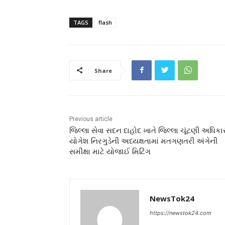
TAGS
flash
Share
Previous article
જિલ્લા સેવા સદન દાહોદ ખાતે જિલ્લા ચૂંટણી અધિકા
યોગેશ નિરગુડેની અધ્યક્ષતામાં મતગણતરી અંગેની
સમીક્ષા માટે યોજાઈ મિટિંગ
NewsTok24
https://newstok24.com