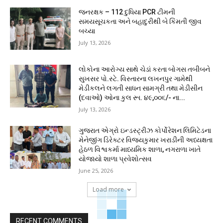
જનરક્ષક – 112 દુધિયા PCR ટીમની
સમયસૂચકતા અને બહાદુરીથી બે કિંમતી જીવ
બચ્યા
July 13, 2026
લોકોના આરોગ્ય સાથે ચેડાં કરતા બોગસ તબીબને
સુખસર પો.સ્ટે. વિસ્તારના લખનપુર ગામેથી
મેડીકલને લગતી સાધન સામગ્રી તથા મેડીસીન
(દવાઓ) ઓના કુલ રૂા. ૪૯,૦૦૬/- ના...
July 13, 2026
ગુજરાત એગ્રો ઇન્ડસ્ટ્રીઝ કોર્પોરેશન લિમિટેડના
મેનેજીંગ ડિરેક્ટર વિજયકુમાર ખરાડીની અધ્યક્ષતા
હેઠળ વિશ્વકર્મા માધ્યમિક શાળા, નગરાળા ખાતે
યોજાયો શાળા પ્રવેશોત્સવ
June 25, 2026
Load more
RECENT COMMENTS