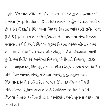
દાહોદ જિલ્લાને નીતિ આયોગ ભારત સરકાર દ્વારા મહત્વાકાંક્ષી
જિલ્લા (Asprirational District) તરીકે જાહેર કરવામાં આવેલ
છે તે સંદર્ભે દાહોદ જિલ્લાના જિલ્લા વિકાસ અધિકારી રચિત રાજ
(I.A.S.) દ્વારા ગત તા.૧૮/૦૧/૨૦૨૧ ને સોમવારના રોજ જિલ્લા
પંચાયત કચેરી અને જિલ્લા ગ્રામ વિકાસ એજન્સીના તમામ
શાખાના અધિકારીઓ જોડે એક રીવ્યુ મિટિંગ યોજવામાં આવી
હતી. આ મિટિંગમાં આરોગ્ય વિભાગ, ખેતીવાડી વિભાગ, ICDS
શાખા, પશુપાલન, શિક્ષણ, તથા બેઝીક ઈન્ફ્રાસ્ટ્રક્ચરના વિવિધ
ઇન્ડિકેટર બાબતે રીવ્યુ કરવામાં આવ્યું હતું. મહત્વકાંક્ષી
જિલ્લાના વિવિધ ઇન્ડિકેટર બાબતે ઊંડાણપૂર્વક ચર્ચા કરી
ઇન્ડિકેટરમાં સુધારો થાય તે માટે ઉપસ્થિત અધિકારીઓને
જિલ્લા વિકાસ અધિકારી દ્વારા માર્ગદર્શન અને સૂચના આપવામાં
આવી હતી.