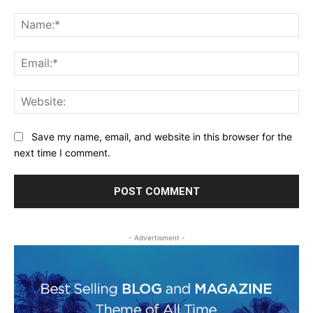
Comment:
Na
Ema
Web
Save my name, email, and website in this browser for the
next time I comment.
- Advertisment -