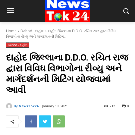
Home
Dahod - દાહોદ
દાહોદ જિલ્લાના D.D.O. રચિત રાજ દ્વારા વિવિધ
વિભાગોના રીવ્યુ અને માર્ગદર્શનની મિટિંગ...
Dahod - દાહોદ
દાહોદ જિલ્લાના D.D.O. રચિત રાજ
દ્વારા વિવિધ વિભાગોના રીવ્યુ અને
માર્ગદર્શનની મિટિંગ યોજવામાં
આવી
By
NewsTok24
January 19, 2021
212
0