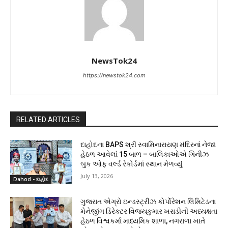
NewsTok24
https://newstok24.com
RELATED ARTICLES
દાહોદના BAPS શ્રી સ્વામિનારાયણ મંદિરનાં નેજા
હેઠળ આવેલાં 15 બાળ – બાલિકાઓએ ગિનીઝ
બુક ઓફ વર્લ્ડ રેકોર્ડમાં સ્થાન મેળવ્યું
July 13, 2026
Dahod - દાહોદ
ગુજરાત એગ્રો ઇન્ડસ્ટ્રીઝ કોર્પોરેશન લિમિટેડના
મેનેજીંગ ડિરેક્ટર વિજયકુમાર ખરાડીની અધ્યક્ષતા
હેઠળ વિશ્વકર્મા માધ્યમિક શાળા, નગરાળા ખાતે