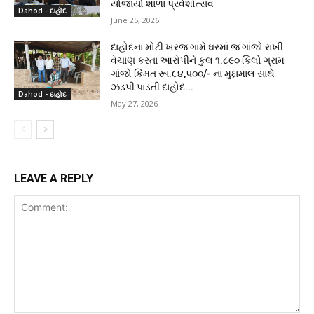
યોજાયો શાળા પ્રવેશોત્સવ
Dahod - દાહોદ
June 25, 2026
દાહોદના મોટી ખરજ ગામે ઘરમાં જ ગાંજો રાખી
વેચાણ કરતા આરોપીને કુલ ૧.૮૯૦ કિલો ગ્રામ
ગાંજો કિંમત રૂા.૯૪,૫૦૦/- ના મુદ્દામાલ સાથે
ઝડપી પાડતી દાહોદ...
Dahod - દાહોદ
May 27, 2026
LEAVE A REPLY