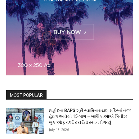
MOST POPULAR
દાહોદના BAPS શ્રી સ્વામિનારાયણ મંદિરનાં નેજા
હેઠળ આવેલાં 15 બાળ – બાલિકાઓએ ગિનીઝ
બુક ઓફ વર્લ્ડ રેકોર્ડમાં સ્થાન મેળવ્યું
July 13, 2026