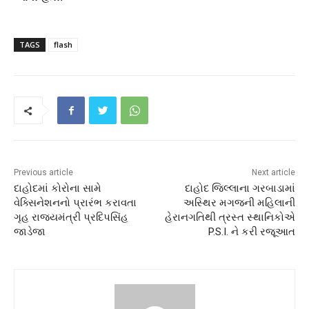
TAGS
flash
Previous article
Next article
દાહોદમાં કોરોના સામે
દાહોદ જિલ્લાના ગરબાડામાં
વેક્સિનેશનનો પ્રારંભ કરાવતા
અસ્થિર મગજની મહિલાની
ગૃહ રાજયમંત્રી પ્રદિપસિંહ
હેરાનગતિથી ત્રસ્ત સ્થાનિકોએ
જાડેજા
P.S.I. ને કરી રજૂઆત