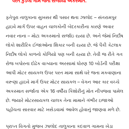
પરત કુંડલા ગામે જતા સર્જાયો અકસ્માત.
ફતેપુરા તાલુકાના સુખસર થી પસાર થતા ઝાલોદ – સંતરામપુર
હાઇવે માર્ગ ઉપર વાહન ચાલકોની બેદરકારીના કારણે અવાર
નવાર નાના – મોટા અકસ્માતો સર્જાઇ રહ્યા છે. અને જેમાં નિર્દોષ
લોકો શારીરિક ઈજાઓના શિકાર બની રહ્યા છે. જે પૈકી કેટલાક
નિર્દોષ લોકો કાળનો કોળિયો પણ બની રહ્યા છે. તેવી જ રીતે ગત
રોજ બપોરના દોઢેક વાગ્યાના અરસામાં ધોરણ 10 બોર્ડની પરીક્ષા
આપી મોટર સાયકલ ઉપર પરત મામા સાથે ઘરે જતા મકવાણાના
વરૂણા હાઇવે માર્ગ ઉપર મોટર સાયકલ – વેગન આર કાર વચ્ચે
અકસ્માત સર્જાતા એક 16 વર્ષીય કિશોરીનું મોત નીપજવા પામેલ
છે. જ્યારે મોટરસાયકલ ચાલક તેના મામાને ગંભીર ઇજાઓ
પહોંચતા સારવાર માટે ખસેડવામાં આવેલ હોવાનું જાણવા મળે છે.
પ્રાપ્ત વિગતો મુજબ ઝાલોદ તાલુકાના કદવાળ ગામના ખેડા