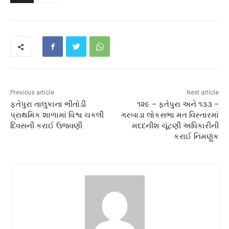
Previous article
Next article
ફતેપુરા તાલુકાના ભીતોડી
૧૨૯ – ફતેપુરા અને ૧૩૩ –
પ્રાથમિક શાળામાં વિશ્વ ચકલી
ગરબાડા લોકસભા મત વિસ્તારમાં
દિવસની કરાઈ ઉજવણી
મદદનીશ ચૂંટણી અધિકારીની
કરાઈ નિમણુંક