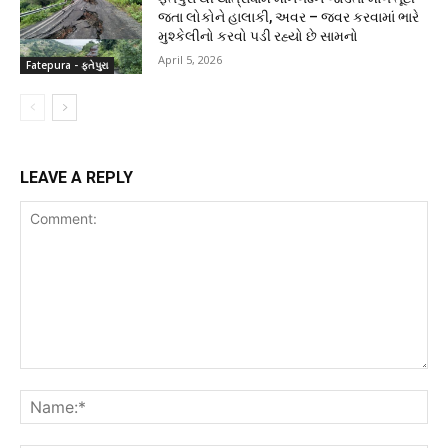
જતા લોકોને હાલાકી, અવર – જવર કરવામાં ભારે
મુશ્કેલીનો કરવો પડી રહ્યો છે સામનો
April 5, 2026
Fatepura - ફતેપુરા
LEAVE A REPLY
Comment:
Na