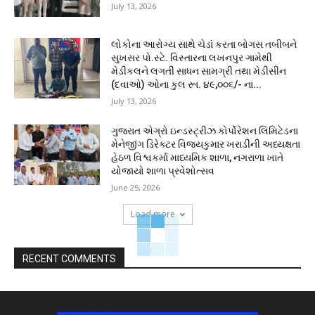
July 13, 2026
લોકોના આરોગ્ય સાથે ચેડાં કરતા બોગસ તબીબને
સુખસર પો.સ્ટે. વિસ્તારના લખનપુર ગામેથી
મેડીકલને લગતી સાધન સામગ્રી તથા મેડીસીન
(દવાઓ) ઓના કુલ રૂા. ૪૯,૦૦૬/- ના...
July 13, 2026
ગુજરાત એગ્રો ઇન્ડસ્ટ્રીઝ કોર્પોરેશન લિમિટેડના
મેનેજીંગ ડિરેક્ટર વિજયકુમાર ખરાડીની અધ્યક્ષતા
હેઠળ વિશ્વકર્મા માધ્યમિક શાળા, નગરાળા ખાતે
યોજાયો શાળા પ્રવેશોત્સવ
June 25, 2026
Load more
RECENT COMMENTS