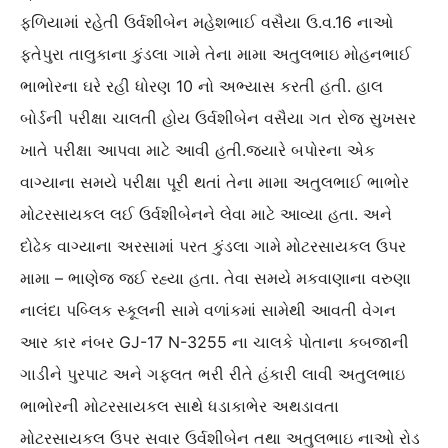
ફળિયામાં રહેતી ઉર્વશીબેન મહેશભાઈ વસૈયા ઉ.વ.16 નાઓ
ફતેપુરા તાલુકાના કુંડલા ગામે તેના મામા અતુલભાઇ મોહનભાઈ
ભાભોરના ઘરે રહી ધોરણ 10 નો અભ્યાસ કરતી હતી. હાલ
બોર્ડની પરીક્ષા ચાલતી હોય ઉર્વશીબેન વસૈયા ગત રોજ સુખસર
ખાતે પરીક્ષા આપવા માટે આવી હતી.જ્યારે બપોરના એક
વાગ્યાના સમયે પરીક્ષા પૂરી થતાં તેના મામા અતુલભાઈ ભાભોર
મોટરસાયકલ લઈ ઉર્વશીબેનને લેવા માટે આવ્યા હતા. અને
દોઢેક વાગ્યાના અરસામાં પરત કુંડલા ગામે મોટરસાયકલ ઉપર
મામા – ભાણેજ જઈ રહ્યા હતા. તેવા સમયે મકવાણાના વરુણા
નાલંદા પબ્લિક સ્કૂલની સામે વળાંકમાં સામેથી આવતી વેગન
આર કાર નંબર GJ-17 N-3255 ના ચાલકે પોતાના કબજાની
ગાડીને પુરપાટ અને ગફલત ભરી રીતે હંકારી લાવી અતુલભાઇ
ભાભોરની મોટરસાયકલ સાથે ધડાકાભેર અથડાવતા
મોટરસાયકલ ઉપર સવાર ઉર્વશીબેન તથા અતુલભાઇ નાઓ રોડ