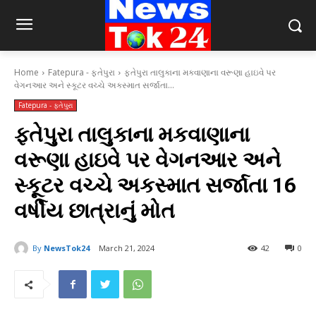
Home
Fatepura - ફતેપુરા
ફતેપુરા તાલુકાના મકવાણાના વરૂણા હાઇવે પર
વેગનઆર અને સ્કૂટર વચ્ચે અકસ્માત સર્જાતા...
Fatepura - ફતેપુરા
ફતેપુરા તાલુકાના મકવાણાના
વરૂણા હાઇવે પર વેગનઆર અને
સ્કૂટર વચ્ચે અકસ્માત સર્જાતા 16
વર્ષીય છાત્રાનું મોત
By
NewsTok24
March 21, 2024
42
0