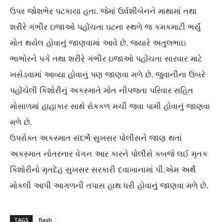
ઉપર જોશભેર પટકાયા હતા. જેમાં ઉર્વશીબેનને માથામાં તથા
શરીરે ગંભીર ઇજાઓ પહોંચતા ઘટના સ્થળે જ કમકમાટી ભર્યું
મોત થયેલ હોવાનું જાણવામાં આવે છે. જ્યારે અતુલભાઇ
ભાભોરને પગે તથા શરીરે ગંભીર ઇજાઓ પહોંચતા સારવાર માટે
ખસેડવામાં આવ્યા હોવાનું પણ જાણવા મળે છે. જુવાનીના ઉંબરે
પહોંચેલી કિશોરીનું અકસ્માતે મોત નીપજતા પરિવાર સહિત
મોસાળમાં હાહાકાર સાથે રોકકળ મચી જવા પામી હોવાનું જાણવા
મળે છે.
ઉપરોક્ત અકસ્માત સંદર્ભે સુખસર પોલીસને જાણ થતાં
અકસ્માત નોતરનાર વેગન આર કારને પોલીસે કબજે લઈ મૃતક
કિશોરીનો મૃતદેહ સુખસર સરકારી દવાખાનામાં પી.એમ અર્થે
મોકલી આપી આગળની તપાસ હાથ ધરી હોવાનું જાણવા મળે છે.
TAGS
flash