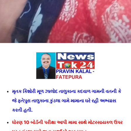
મૃતક કિશોરી મૂળ ઝાલોદ તાલુકાના કદવાળ ગામની વતની કે
જે ફતેપુરા તાલુકાના કુંડલા ગામે મામાના ઘરે રહી અભ્યાસ
કરતી હતી.
ધોરણ 10 બોર્ડની પરીક્ષા આપી મામા સાથે મોટરસાયકલ ઉપર