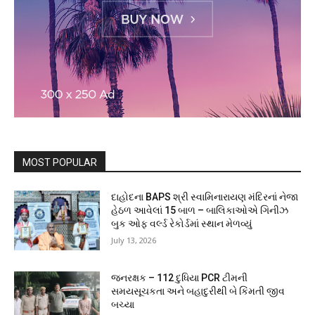
MOST POPULAR
દાહોદના BAPS શ્રી સ્વામિનારાયણ મંદિરનાં નેજા
હેઠળ આવેલાં 15 બાળ – બાલિકાઓએ ગિનીઝ
બુક ઓફ વર્લ્ડ રેકોર્ડમાં સ્થાન મેળવ્યું
July 13, 2026
જનરક્ષક – 112 દુધિયા PCR ટીમની
સમયસૂચકતા અને બહાદુરીથી બે કિંમતી જીવ
બચ્યા