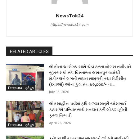
NewsTok24
https://newstok24.com
RELATED ARTICLES
લોકોના આરોગ્ય સાથે ચેડાં કરતા બોગસ તબીબને
સુખસર પો.સ્ટે. વિસ્તારના લખનપુર ગામેથી
મેડીકલને લગતી સાધન સામગ્રી તથા મેડીસીન
(દવાઓ) ઓના કુલ રૂા. ૪૯,૦૦૬/- ના...
Fatepura - ફતેપુરા
July 13, 2026
લોકશાહીના પર્વમાં કૃષિ રાજ્ય મંત્રી રમેશભાઈ
કટારાએ પરિવાર સાથે મતદાન કરી લોકશાહીની
ફરજ નિભાવી
April 26, 2026
Fatepura - ફતેપુરા
ફતેપુરા થી યાત્રાધામ માનગઢને જોડતો માર્ગ તૂટી