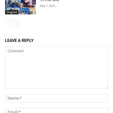
May 1, 2025
Singvad
LEAVE A REPLY
Comment:
Na
Ema