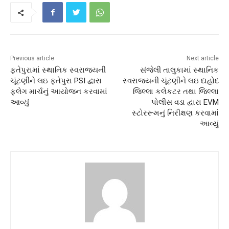
Previous article
Next article
ફતેપુરામાં સ્થાનિક સ્વરાજ્યની
સંજેલી તાલુકામાં સ્થાનિક
ચૂંટણીને લઇ ફતેપુરા PSI દ્વારા
સ્વરાજ્યની ચૂંટણીને લઇ દાહોદ
ફ્લેગ માર્ચનું આયોજન કરવામાં
જિલ્લા કલેકટર તથા જિલ્લા
આવ્યું
પોલીસ વડા દ્વારા EVM
સ્ટોરરૂમનું નિરીક્ષણ કરવામાં
આવ્યું