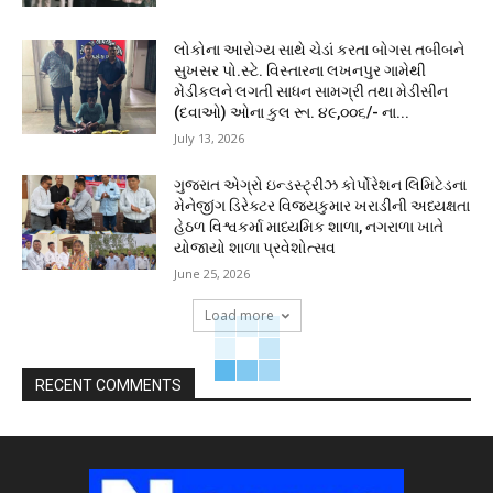
લોકોના આરોગ્ય સાથે ચેડાં કરતા બોગસ તબીબને
સુખસર પો.સ્ટે. વિસ્તારના લખનપુર ગામેથી
મેડીકલને લગતી સાધન સામગ્રી તથા મેડીસીન
(દવાઓ) ઓના કુલ રૂા. ૪૯,૦૦૬/- ના...
July 13, 2026
ગુજરાત એગ્રો ઇન્ડસ્ટ્રીઝ કોર્પોરેશન લિમિટેડના
મેનેજીંગ ડિરેક્ટર વિજયકુમાર ખરાડીની અધ્યક્ષતા
હેઠળ વિશ્વકર્મા માધ્યમિક શાળા, નગરાળા ખાતે
યોજાયો શાળા પ્રવેશોત્સવ
June 25, 2026
Load more
RECENT COMMENTS