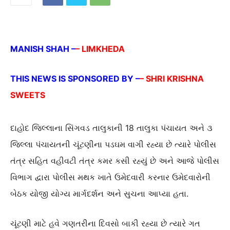
MANISH SHAH –
– LIMKHEDA
THIS NEWS IS SPONSORED BY –
– SHRI KRISHNA
SWEETS
દાહોદ જિલ્લાના સિંગવડ તાલુકાની 18 તાલુકા પંચાયત અને ૩
જિલ્લા પંચાયતની ચૂંટણીના પડઘમ વાગી રહ્યા છે ત્યારે પોલીસ
તંત્ર સહિત વહીવટી તંત્ર કમર કસી રહ્યું છે અને આજે પોલીસ
વિભાગ દ્વારા પોલીસ મથક ખાતે ઉમેદવારી કરનાર ઉમેદવારોની
બેઠક યોજી યોગ્ય માર્ગદર્શન અને સુચના આપ્યા હતા.
ચૂંટણી માટે હવે ગણતરીના દિવસો બાકી રહ્યા છે ત્યારે ગત