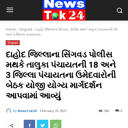
Home
Singvad
દાહોદ જિલ્લાના સિંગવડ પોલીસ મથકે તાલુકા પંચાયતની 18
અને 3 જિલ્લા પંચાયતના...
Singvad
દાહોદ જિલ્લાના સિંગવડ પોલીસ
મથકે તાલુકા પંચાયતની 18 અને
3 જિલ્લા પંચાયતના ઉમેદવારોની
બેઠક યોજી યોગ્ય માર્ગદર્શન
આપવામાં આવ્યું
By
NewsTok24
February 19, 2021
560
0