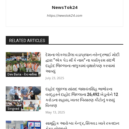
NewsTok24
https://newstok24.com
RELATED ARTICLES
દેશના લોકલાડીલા વડાપ્રધાન નરેન્દ્રભાઈ મોદી
દ્વારા “એક પેડ માઁ કે નામ” ના કાર્યક્રમ સંદર્ભે
દાહોદ જિલ્લાના તાલુકામાં વૃક્ષારોપણ કરવામાં
આવ્યું
Dev Baria - દેવ.બારીયા
July 23, 2025
દાહોદ જીલ્લા સાંસદ જશવંતસિંહ ભાભોરના
વરદ્હસ્તે દાહોદ જિલ્લાના 26,492 ખેડૂતોને 12
કરોડના સહાય, ખાતર બિયારણ કીટોનું કરાયું
વિતરણ
Singvad
May 13, 2025
સામૂહિક આરોગ્ય કેન્દ્ર, સિંગવડ ખાતે રક્તદાન
કેમ્પ યોજાયો