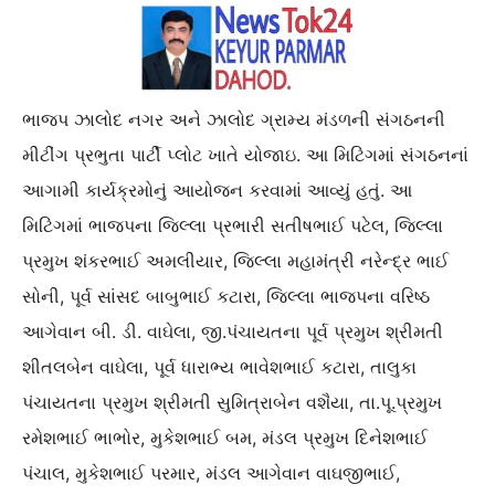
ભાજપ ઝાલોદ નગર અને ઝાલોદ ગ્રામ્ય મંડળની સંગઠનની
મીટીંગ પ્રભુતા પાર્ટી પ્લોટ ખાતે યોજાઇ. આ મિટિંગમાં સંગઠનનાં
આગામી કાર્યક્રમોનું આયોજન કરવામાં આવ્યું હતું. આ
મિટિંગમાં ભાજપના જિલ્લા પ્રભારી સતીષભાઈ પટેલ, જિલ્લા
પ્રમુખ શંકરભાઈ અમલીયાર, જિલ્લા મહામંત્રી નરેન્દ્ર ભાઈ
સોની, પૂર્વ સાંસદ બાબુભાઈ કટારા, જિલ્લા ભાજપના વરિષ્ઠ
આગેવાન બી. ડી. વાઘેલા, જી.પંચાયતના પૂર્વ પ્રમુખ શ્રીમતી
શીતલબેન વાઘેલા, પૂર્વ ધારાભ્ય ભાવેશભાઈ કટારા, તાલુકા
પંચાયતના પ્રમુખ શ્રીમતી સુમિત્રાબેન વશૈયા, તા.પૂ.પ્રમુખ
રમેશભાઈ ભાભોર, મુકેશભાઈ બમ, મંડલ પ્રમુખ દિનેશભાઈ
પંચાલ, મુકેશભાઈ પરમાર, મંડલ આગેવાન વાઘજીભાઈ,