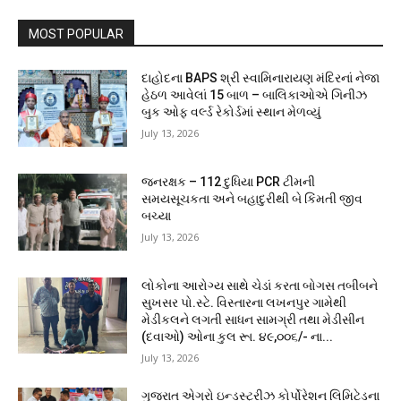
MOST POPULAR
દાહોદના BAPS શ્રી સ્વામિનારાયણ મંદિરનાં નેજા
હેઠળ આવેલાં 15 બાળ – બાલિકાઓએ ગિનીઝ
બુક ઓફ વર્લ્ડ રેકોર્ડમાં સ્થાન મેળવ્યું
July 13, 2026
જનરક્ષક – 112 દુધિયા PCR ટીમની
સમયસૂચકતા અને બહાદુરીથી બે કિંમતી જીવ
બચ્યા
July 13, 2026
લોકોના આરોગ્ય સાથે ચેડાં કરતા બોગસ તબીબને
સુખસર પો.સ્ટે. વિસ્તારના લખનપુર ગામેથી
મેડીકલને લગતી સાધન સામગ્રી તથા મેડીસીન
(દવાઓ) ઓના કુલ રૂા. ૪૯,૦૦૬/- ના...
July 13, 2026
ગુજરાત એગ્રો ઇન્ડસ્ટ્રીઝ કોર્પોરેશન લિમિટેડના