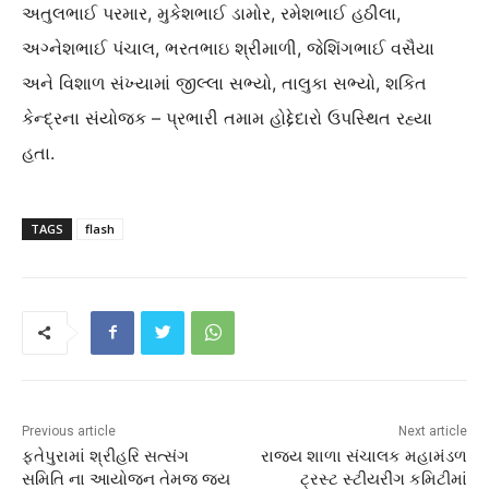
અતુલભાઈ પરમાર, મુકેશભાઈ ડામોર, રમેશભાઈ હઠીલા,
અગ્નેશભાઈ પંચાલ, ભરતભાઇ શ્રીમાળી, જેશિંગભાઈ વસૈયા
અને વિશાળ સંખ્યામાં જીલ્લા સભ્યો, તાલુકા સભ્યો, શકિત
કેન્દ્રના સંયોજક – પ્રભારી તમામ હોદ્દેદારો ઉપસ્થિત રહ્યા
હતા.
TAGS
flash
Previous article
Next article
ફતેપુરામાં શ્રીહરિ સત્સંગ
રાજ્ય શાળા સંચાલક મહામંડળ
સમિતિ ના આયોજન તેમજ જય
ટ્રસ્ટ સ્ટીયરીંગ કમિટીમાં