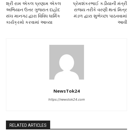
શ્રી રામ એકલ પ્રણામ એકલ
પ્રેમશંકરભાઈ કડીયાની મંત્રી
અભિયાન ઉત્તર ગુજરાત દાહોદ
રાજ્ય તરીકે વરણી થતાં મિત્ર
સંચ માનગઢ દ્વારા વિવિધ ધાર્મિક
મંડળ દ્વારા શુભેચ્છા પાઠવવામાં
કાર્યક્રમો કરવામાં આવ્યા
આવી
NewsTok24
https://newstok24.com
RELATED ARTICLES