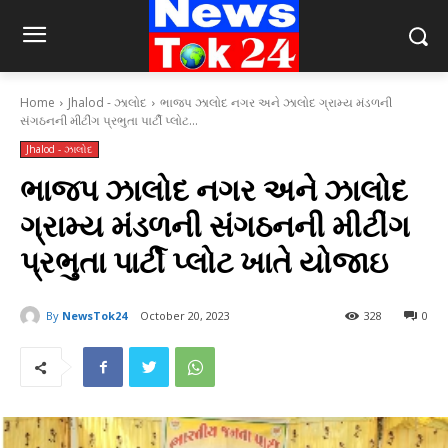
Home
Jhalod - ઝાલોદ
ભાજપ ઝાલોદ નગર અને ઝાલોદ ગ્રામ્ય મંડળની
સંગઠનની મીટીંગ પ્રભુતા પાર્ટી પ્લોટ...
Jhalod - ઝાલોદ
ભાજપ ઝાલોદ નગર અને ઝાલોદ
ગ્રામ્ય મંડળની સંગઠનની મીટીંગ
પ્રભુતા પાર્ટી પ્લોટ ખાતે યોજાઇ
By
NewsTok24
October 20, 2023
328
0