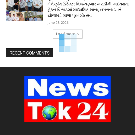
મેનેજીંગ ડિરેક્ટર વિજયકુમાર ખરાડીની અધ્યક્ષતા
હેઠળ વિશ્વકર્મા માધ્યમિક શાળા, નગરાળા ખાતે
યોજાયો શાળા પ્રવેશોત્સવ
June 25, 2026
Load more
RECENT COMMENTS