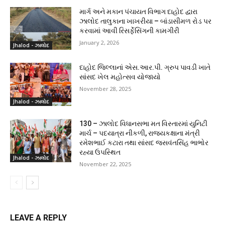
માર્ગ અને મકાન પંચાયત વિભાગ દાહોદ દ્વારા
ઝાલોદ તાલુકાના ખાખરીયા – બાંડાસીમળ રોડ પર
કરવામાં આવી રિસર્ફેસિંગની કામગીરી
January 2, 2026
Jhalod - ઝાલોદ
દાહોદ જિલ્લાનાં એસ.આર.પી. ગ્રુપ પાવડી ખાતે
સાંસદ ખેલ મહોત્સવ યોજાયો
November 28, 2025
Jhalod - ઝાલોદ
130 – ઝાલોદ વિધાનસભા મત વિસ્તારમાં યુનિટી
માર્ચ – પદયાત્રા નીકળી, રાજ્યકક્ષાના મંત્રી
રમેશભાઈ કટારા તથા સાંસદ જસવંતસિંહ ભાભોર
રહ્યા ઉપસ્થિત
Jhalod - ઝાલોદ
November 22, 2025
LEAVE A REPLY