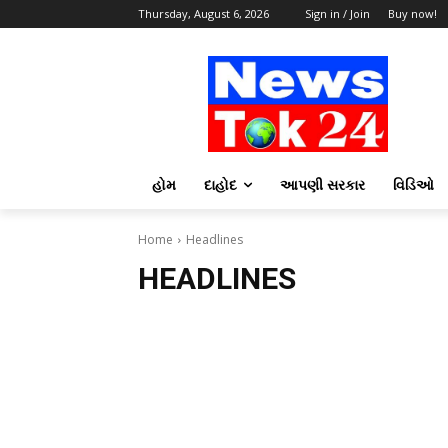
Thursday, August 6, 2026
Sign in / Join
Buy now!
હોમ
દાહોદ
આપણી સરકાર
વિડિઓ
Home
Headlines
HEADLINES