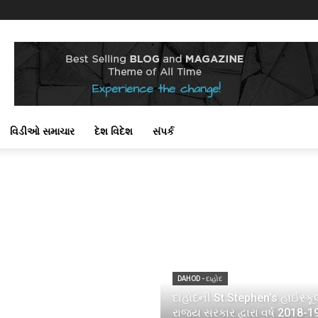
વિડીઓ સમાચાર
દેશ વિદેશ
સંપર્ક
DAHOD - દાહોદ
દાહોદની St.Stephen’s હાઈસ્કૂ
રાજ્ય સરકાર દ્વારા વર્ષ 2018-1