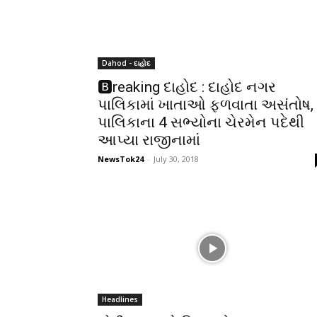
Dahod - દાહોદ
🅱reaking દાહોદ : દાહોદ નગર
પાલિકામાં ખાતાઓ ફળવાતા અસંતોષ,
પાલિકાના 4 સભ્યોના ચેરમેન પદેથી
આપ્યા રાજીનામાં
NewsTok24
-
July 30, 2018
Headlines