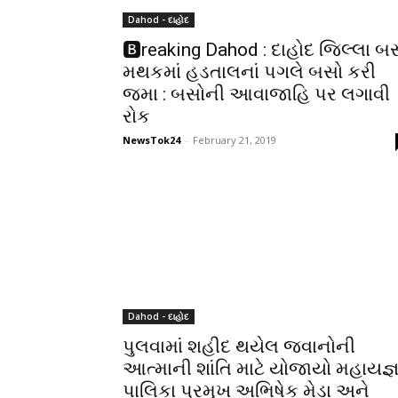
Dahod - દાહોદ
🅱reaking Dahod : દાહોદ જિલ્લા બ
મથકમાં હડતાલનાં પગલે બસો કરી
જમા : બસોની આવાજાહિ પર લગાવી
રોક
NewsTok24
-
February 21, 2019
Dahod - દાહોદ
પુલવામાં શહીદ થયેલ જવાનોની
આત્માની શાંતિ માટે યોજાયો મહાયજ્ઞ
પાલિકા પ્રમુખ અભિષેક મેડા અને