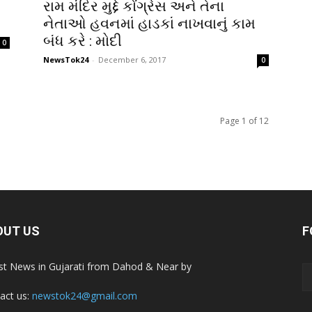
રામ મંદિર મુદ્દે કોંગ્રેસ અને તેના
નેતાઓ હવનમાં હાડકાં નાખવાનું કામ
બંધ કરે : મોદી
0
NewsTok24
-
December 6, 2017
0
Page 1 of 12
OUT US
F
st News in Gujarati from Dahod & Near by
act us:
newstok24@gmail.com