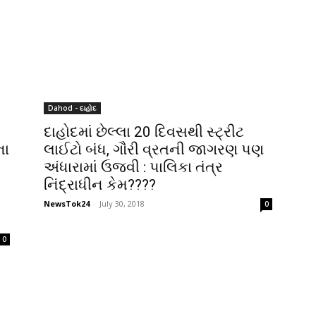
Dahod - દાહોદ
દાહોદમાં છેલ્લા 20 દિવસથી સ્ટ્રીટ
ના
લાઈટો બંધ, ગૌરી વ્રતની જાગરણ પણ
અંધારામાં ઉજવી : પાલિકા તંત્ર
નિંદ્રાધીન કેમ????
NewsTok24
-
July 30, 2018
0
0