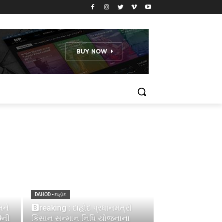
DAHOD - દાહોદ
લને
🅱reaking : દાહોદ પ્રધાનમંત્રી
9ની
કિસાન સન્માન નિધિ યોજનાના