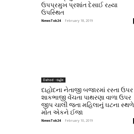
ઉપપ્રમુખ પ્રશાંત દેસાઈ રહ્યા
ઉપસ્થિત
NewsTok24
-
February 18, 2019
Dahod - દાહોદ
દાહોદના નેતાજી બજારમાં રસ્તા ઉપર
શાકભાજી વેંચતા પાથરણા વાળા ઉપર
જીપ ચાલી જતા મહિલાનું ઘટના સ્થળે
મોત એકને ઈજા
NewsTok24
-
February 10, 2019