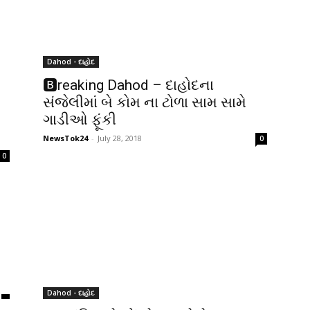
Dahod - દાહોદ
🅱reaking Dahod – દાહોદના
સંજેલીમાં બે કોમ ના ટોળા સામ સામે
ગાડીઓ ફૂંકી
NewsTok24
-
July 28, 2018
0
0
Dahod - દાહોદ