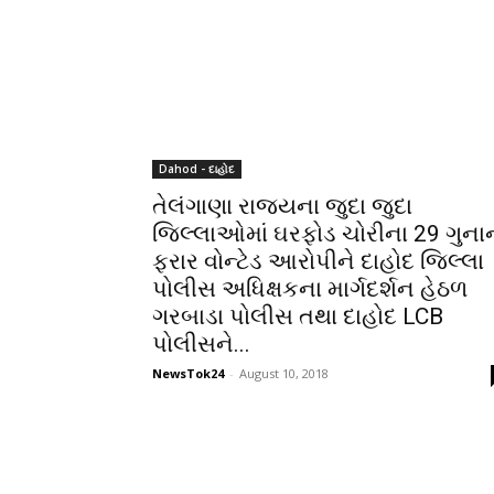
Dahod - દાહોદ
તેલંગાણા રાજ્યના જુદા જુદા
જિલ્લાઓમાં ઘરફોડ ચોરીના 29 ગુના
ફરાર વોન્ટેડ આરોપીને દાહોદ જિલ્લા
પોલીસ અધિક્ષકના માર્ગદર્શન હેઠળ
ગરબાડા પોલીસ તથા દાહોદ LCB
પોલીસને...
NewsTok24
-
August 10, 2018