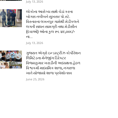
July 13, 2026
લોકોના આરોગ્ય સાથે ચેડાં કરતા
બોગસ તબીબને સુખસર પો.સ્ટે.
વિસ્તારના લખનપુર ગામેથી મેડીકલને
લગતી સાધન સામગ્રી તથા મેડીસીન
(દવાઓ) ઓના કુલ રૂા. ૪૯,૦૦૬/-
ના...
July 13, 2026
ગુજરાત એગ્રો ઇન્ડસ્ટ્રીઝ કોર્પોરેશન
લિમિટેડના મેનેજીંગ ડિરેક્ટર
વિજયકુમાર ખરાડીની અધ્યક્ષતા હેઠળ
વિશ્વકર્મા માધ્યમિક શાળા, નગરાળા
ખાતે યોજાયો શાળા પ્રવેશોત્સવ
June 25, 2026