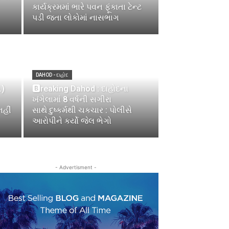
કાર્યક્રમમાં ભારે પવન ફૂંકાતા ટેન્ટ
પડી જતા લોકોમાં નાસભાગ
DAHOD - દાહોદ
.)
🅱reaking Dahod : દાહોદના
ખંગેલામાં 8 વર્ષની સગીરા
હીં
સાથે દુષ્કર્મથી ચકચાર : પોલીસે
આરોપીને કર્યો જેલ ભેગો
- Advertisment -