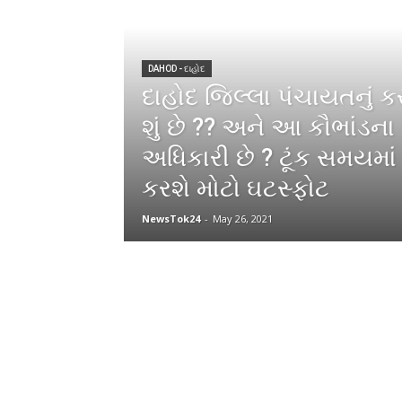
DAHOD - દાહોદ
દાહોદ જિલ્લા પંચાયતનું કર
શું છે ?? અને આ કૌભાંડના
અધિકારી છે ? ટૂંક સમયમ
કરશે મોટો ઘટસ્ફોટ
NewsTok24
-
May 26, 2021