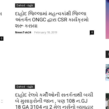
Dahod - દાહોદ
સ
દાહોદ જિલ્લામાં મહત્વકાંક્ષી જિલ્લા
અંતર્ગત ONGC દ્વારા CSR કાર્યક્રમો
શરૂ કરાયા
NewsTok24
-
February 18, 2019
0
0
Dahod - દાહોદ
દાહોદ રેલવે કર્મીઓની સતર્કતાથી બચી
 :
બે મુસાફરોની જાન , પણ 108 ન.GJ
18 GA 3104 ના 2 મેલ નર્સનો વ્યવહાર