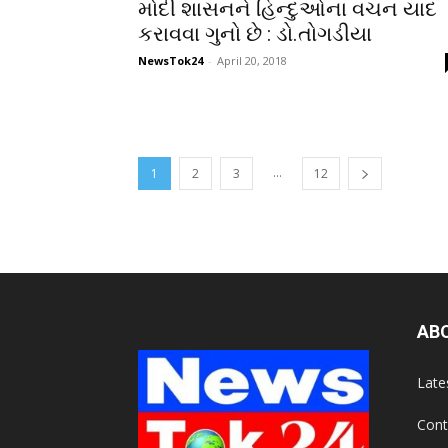
મોદી શાસનને હિન્દુઓના વચન યાદ
કરાવવા ગુનો છે : ડો.તોગડીયા
NewsTok24
-
April 20, 2018
...
1
2
3
12
AB
Late
Cont