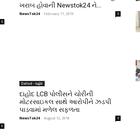
ખરાબ હોવાની Newstok24 ને...
NewsTok24
-
February 11, 2019
0
0
Dahod - દાહોદ
દાહોદ LCB પોલીસને ચોરીની
મોટરસાઇકલ સાથે આરોપીને ઝડપી
પાડવામાં મળેલ સફળતા
NewsTok24
-
August 12, 2018
0
0