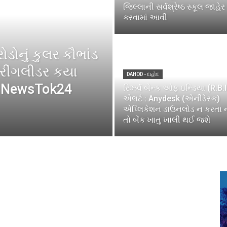
જિલ્લાની સર્વશ્રેષ્ઠ સ્કૂલ જાહેર
કરવામાં આવી
ોડોનું કુલર કૌભાંડ
 રીંગલીડર કયા
DAHOD - દાહોદ
ાં NewsTok24
રિઝર્વ બેન્ક ઓફ ઇન્ડિયા (R.B.I
એલર્ટ : Anydesk (એનીડેસ્ક)
એપ્લિકેશન ડાઉનલોડ ન કરતા ન
તો બેંક ખાતુ ખાલી થઈ જશે