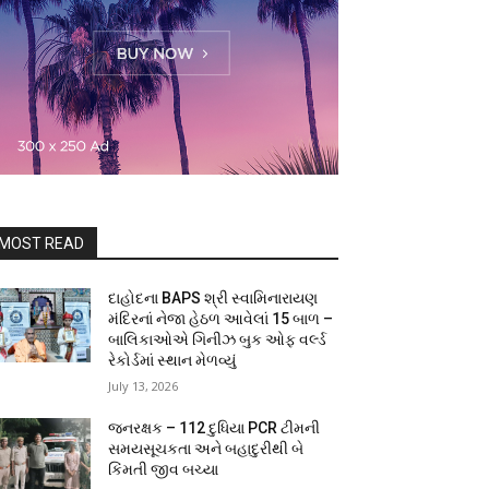
MOST READ
દાહોદના BAPS શ્રી સ્વામિનારાયણ
મંદિરનાં નેજા હેઠળ આવેલાં 15 બાળ –
બાલિકાઓએ ગિનીઝ બુક ઓફ વર્લ્ડ
રેકોર્ડમાં સ્થાન મેળવ્યું
July 13, 2026
જનરક્ષક – 112 દુધિયા PCR ટીમની
સમયસૂચકતા અને બહાદુરીથી બે
કિંમતી જીવ બચ્યા