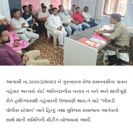
આગામી તા.૩૦/૦૩/૨૦૨૩ ને ગુરુવારના રોજ રામનવમીના પાવન
તહેવાર અન્વયે કોઈ અનિચ્છનીય બનાવ ન બને અને શાંતીપૂર્ણ
રીતે હર્ષોલ્લાસથી તહેવારની ઉજવણી થાય તે માટે “લીમડી
પોલીસ સ્ટેશન” ખાતે હિન્દુ તથા મુસ્લિમ સમાજના આગેવનો
સાથે શાંતી સમિતિની મીટીંગ યોજવામાં આવી.