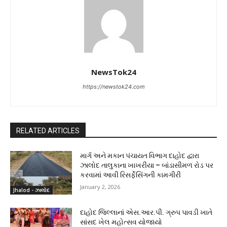
NewsTok24
https://newstok24.com
RELATED ARTICLES
માર્ગ અને મકાન પંચાયત વિભાગ દાહોદ દ્વારા
ઝાલોદ તાલુકાના ખાખરીયા – બાંડાસીમળ રોડ પર
કરવામાં આવી રિસર્ફેસિંગની કામગીરી
January 2, 2026
Jhalod - ઝાલોદ
દાહોદ જિલ્લાનાં એસ.આર.પી. ગ્રુપ પાવડી ખાતે
સાંસદ ખેલ મહોત્સવ યોજાયો