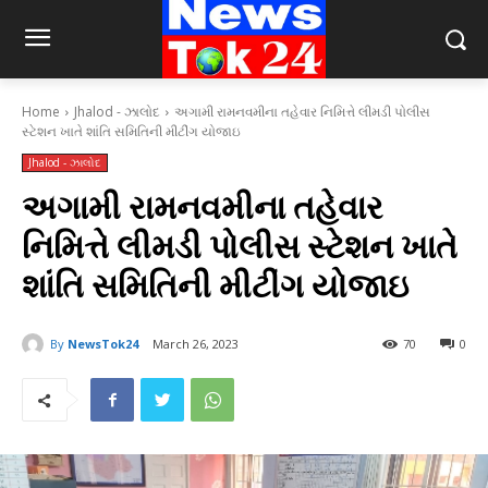
Home
Jhalod - ઝાલોદ
અગામી રામનવમીના તહેવાર નિમિત્તે લીમડી પોલીસ
સ્ટેશન ખાતે શાંતિ સમિતિની મીટીંગ યોજાઇ
Jhalod - ઝાલોદ
અગામી રામનવમીના તહેવાર
નિમિત્તે લીમડી પોલીસ સ્ટેશન ખાતે
શાંતિ સમિતિની મીટીંગ યોજાઇ
By
NewsTok24
March 26, 2023
70
0