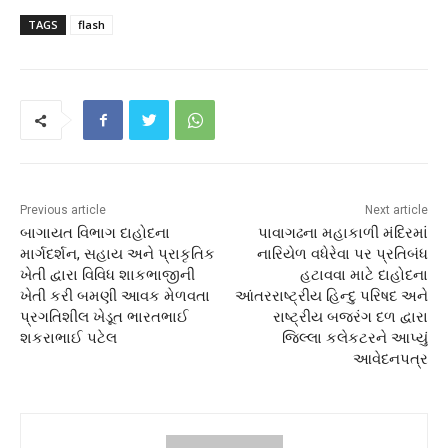
TAGS
flash
Previous article
Next article
બાગાયત વિભાગ દાહોદના
પાવાગઢના મહાકાળી મંદિરમાં
માર્ગદર્શન, સહાય અને પ્રાકૃતિક
નારિયેળ વધેરેવા પર પ્રતિબંધ
ખેતી દ્વારા વિવિધ શાકભાજીની
હટાવવા માટે દાહોદના
ખેતી કરી બમણી આવક મેળવતા
આંતરરાષ્ટ્રીય હિન્દુ પરિષદ અને
પ્રગતિશીલ ખેડૂત ભારતભાઈ
રાષ્ટ્રીય બજરંગ દળ દ્વારા
શકરાભાઈ પટેલ
જિલ્લા કલેકટરને આપ્યું
આવેદનપત્ર