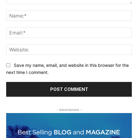
Comment:
Na
Ema
Web
Save my name, email, and website in this browser for the
next time I comment.
- Advertisment -