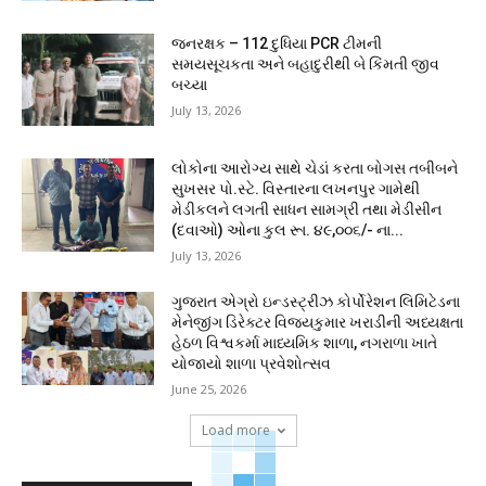
જનરક્ષક – 112 દુધિયા PCR ટીમની
સમયસૂચકતા અને બહાદુરીથી બે કિંમતી જીવ
બચ્યા
July 13, 2026
લોકોના આરોગ્ય સાથે ચેડાં કરતા બોગસ તબીબને
સુખસર પો.સ્ટે. વિસ્તારના લખનપુર ગામેથી
મેડીકલને લગતી સાધન સામગ્રી તથા મેડીસીન
(દવાઓ) ઓના કુલ રૂા. ૪૯,૦૦૬/- ના...
July 13, 2026
ગુજરાત એગ્રો ઇન્ડસ્ટ્રીઝ કોર્પોરેશન લિમિટેડના
મેનેજીંગ ડિરેક્ટર વિજયકુમાર ખરાડીની અધ્યક્ષતા
હેઠળ વિશ્વકર્મા માધ્યમિક શાળા, નગરાળા ખાતે
યોજાયો શાળા પ્રવેશોત્સવ
June 25, 2026
Load more