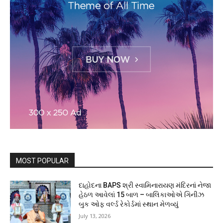
MOST POPULAR
દાહોદના BAPS શ્રી સ્વામિનારાયણ મંદિરનાં નેજા
હેઠળ આવેલાં 15 બાળ – બાલિકાઓએ ગિનીઝ
બુક ઓફ વર્લ્ડ રેકોર્ડમાં સ્થાન મેળવ્યું
July 13, 2026