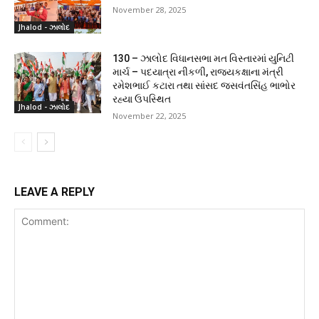
November 28, 2025
Jhalod - ઝાલોદ
130 – ઝાલોદ વિધાનસભા મત વિસ્તારમાં યુનિટી
માર્ચ – પદયાત્રા નીકળી, રાજ્યકક્ષાના મંત્રી
રમેશભાઈ કટારા તથા સાંસદ જસવંતસિંહ ભાભોર
રહ્યા ઉપસ્થિત
Jhalod - ઝાલોદ
November 22, 2025
LEAVE A REPLY