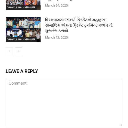
March 24, 2025
Viramgam - વિરમગામ
વિરમગામમાં જામ્યો ક્રિકેટનો મહાકુંભ :
સામાજિક એકતા ક્રિકેટ ટુર્નામેન્ટ ૨૦૨૫ નો
શુભારંભ કરાયો
March 13, 2025
Viramgam - વિરમગામ
LEAVE A REPLY