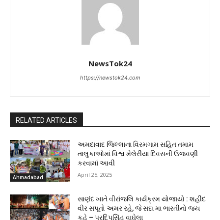
NewsTok24
https://newstok24.com
RELATED ARTICLES
અમદાવાદ જિલ્લાના વિરમગામ સહિત તમામ
તાલુકાઓમાં વિશ્વ મેલેરીયા દિવસની ઉજવણી
કરવામાં આવી
April 25, 2025
Ahmadabad
સાણંદ ખાતે વીરાંજલિ કાર્યક્રમ યોજાયો : શહીદ
વીર સપૂતો અમર રહે, જે સદા મા ભારતીનો જય
કહે – પ્રદિપસિંહ વાઘેલા