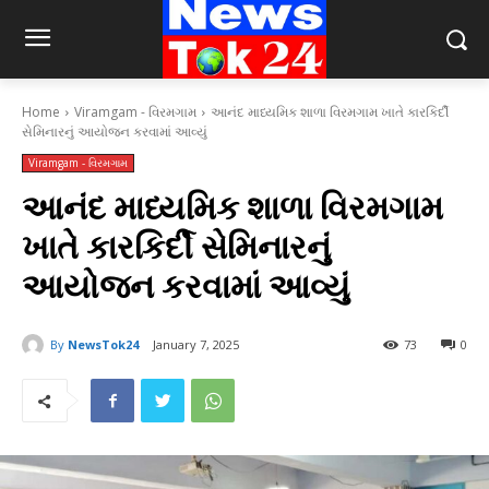
Home
Viramgam - વિરમગામ
આનંદ માધ્યમિક શાળા વિરમગામ ખાતે કારકિર્દી
સેમિનારનું આયોજન કરવામાં આવ્યું
Viramgam - વિરમગામ
આનંદ માધ્યમિક શાળા વિરમગામ
ખાતે કારકિર્દી સેમિનારનું
આયોજન કરવામાં આવ્યું
By
NewsTok24
January 7, 2025
73
0