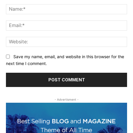
Comment:
Na
Ema
Web
Save my name, email, and website in this browser for the
next time I comment.
- Advertisment -