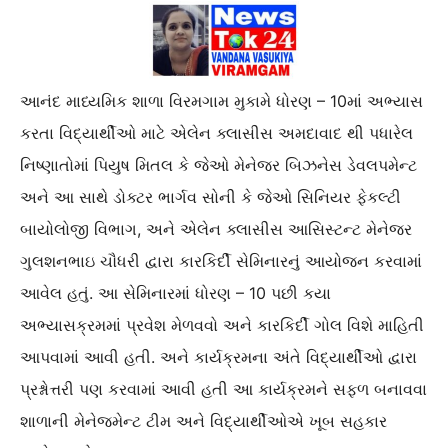
આનંદ માધ્યમિક શાળા વિરમગામ મુકામે ધોરણ – 10માં અભ્યાસ
કરતા વિદ્યાર્થીઓ માટે એલેન ક્લાસીસ અમદાવાદ થી પધારેલ
નિષ્ણાતોમાં પિયુષ મિતલ કે જેઓ મેનેજર બિઝનેસ ડેવલપમેન્ટ
અને આ સાથે ડોક્ટર ભાર્ગવ સોની કે જેઓ સિનિયર ફેકલ્ટી
બાયોલોજી વિભાગ, અને એલેન ક્લાસીસ આસિસ્ટન્ટ મેનેજર
ગુલશનભાઇ ચૌધરી દ્વારા કારકિર્દી સેમિનારનું આયોજન કરવામાં
આવેલ હતું. આ સેમિનારમાં ધોરણ – 10 પછી કયા
અભ્યાસક્રમમાં પ્રવેશ મેળવવો અને કારકિર્દી ગોલ વિશે માહિતી
આપવામાં આવી હતી. અને કાર્યક્રમના અંતે વિદ્યાર્થીઓ દ્વારા
પ્રશ્નોત્તરી પણ કરવામાં આવી હતી આ કાર્યક્રમને સફળ બનાવવા
શાળાની મેનેજમેન્ટ ટીમ અને વિદ્યાર્થીઓએ ખૂબ સહકાર