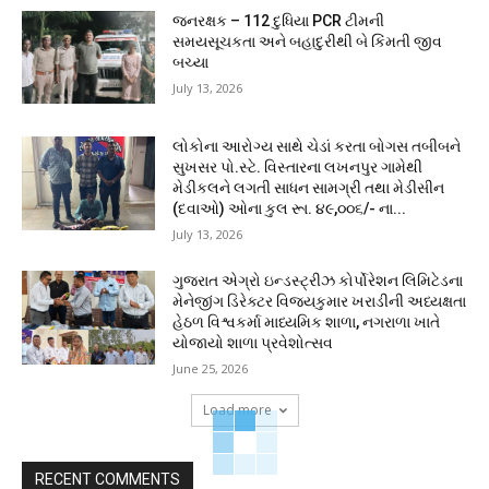
જનરક્ષક – 112 દુધિયા PCR ટીમની
સમયસૂચકતા અને બહાદુરીથી બે કિંમતી જીવ
બચ્યા
July 13, 2026
લોકોના આરોગ્ય સાથે ચેડાં કરતા બોગસ તબીબને
સુખસર પો.સ્ટે. વિસ્તારના લખનપુર ગામેથી
મેડીકલને લગતી સાધન સામગ્રી તથા મેડીસીન
(દવાઓ) ઓના કુલ રૂા. ૪૯,૦૦૬/- ના...
July 13, 2026
ગુજરાત એગ્રો ઇન્ડસ્ટ્રીઝ કોર્પોરેશન લિમિટેડના
મેનેજીંગ ડિરેક્ટર વિજયકુમાર ખરાડીની અધ્યક્ષતા
હેઠળ વિશ્વકર્મા માધ્યમિક શાળા, નગરાળા ખાતે
યોજાયો શાળા પ્રવેશોત્સવ
June 25, 2026
Load more
RECENT COMMENTS