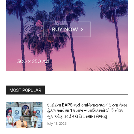
MOST POPULAR
દાહોદના BAPS શ્રી સ્વામિનારાયણ મંદિરનાં નેજા
હેઠળ આવેલાં 15 બાળ – બાલિકાઓએ ગિનીઝ
બુક ઓફ વર્લ્ડ રેકોર્ડમાં સ્થાન મેળવ્યું
July 13, 2026