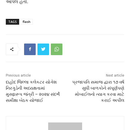
આપેલ હતો.
TAGS
flash
Previous article
Next article
દાહોદ જિલ્લા કલેકટર યોગેશ
પ્રજાપતિ સમાજ દ્વારા ૧૭ વર્ષ
નિરગુડેની અધ્યક્ષતામાં
સુધી બાળકોને સંપૂર્ણપણે
મુસદ્દારૂપ જંત્રી – ૨૦૨૪ સંદર્ભે
મોબાઈલનો ત્યાગ કરવા માટે
સમીક્ષા બેઠક યોજાઈ
કરાઈ અપીલ