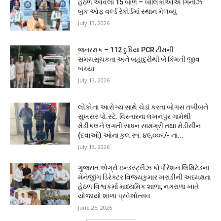
હેઠળ આવેલાં 15 બાળ – બાલિકાઓએ ગિનીઝ
બુક ઓફ વર્લ્ડ રેકોર્ડમાં સ્થાન મેળવ્યું
July 13, 2026
જનરક્ષક – 112 દુધિયા PCR ટીમની
સમયસૂચકતા અને બહાદુરીથી બે કિંમતી જીવ
બચ્યા
July 13, 2026
લોકોના આરોગ્ય સાથે ચેડાં કરતા બોગસ તબીબને
સુખસર પો.સ્ટે. વિસ્તારના લખનપુર ગામેથી
મેડીકલને લગતી સાધન સામગ્રી તથા મેડીસીન
(દવાઓ) ઓના કુલ રૂા. ૪૯,૦૦૬/- ના...
July 13, 2026
ગુજરાત એગ્રો ઇન્ડસ્ટ્રીઝ કોર્પોરેશન લિમિટેડના
મેનેજીંગ ડિરેક્ટર વિજયકુમાર ખરાડીની અધ્યક્ષતા
હેઠળ વિશ્વકર્મા માધ્યમિક શાળા, નગરાળા ખાતે
યોજાયો શાળા પ્રવેશોત્સવ
June 25, 2026