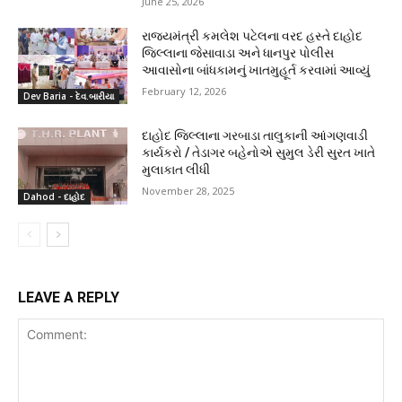
June 25, 2026
રાજ્યમંત્રી કમલેશ પટેલના વરદ હસ્તે દાહોદ
જિલ્લાના જેસાવાડા અને ધાનપુર પોલીસ
આવાસોના બાંધકામનું ખાતમુહૂર્ત કરવામાં આવ્યું
February 12, 2026
Dev Baria - દેવ.બારીયા
દાહોદ જિલ્લાના ગરબાડા તાલુકાની આંગણવાડી
કાર્યકરો / તેડાગર બહેનોએ સુમુલ ડેરી સુરત ખાતે
મુલાકાત લીધી
November 28, 2025
Dahod - દાહોદ
LEAVE A REPLY