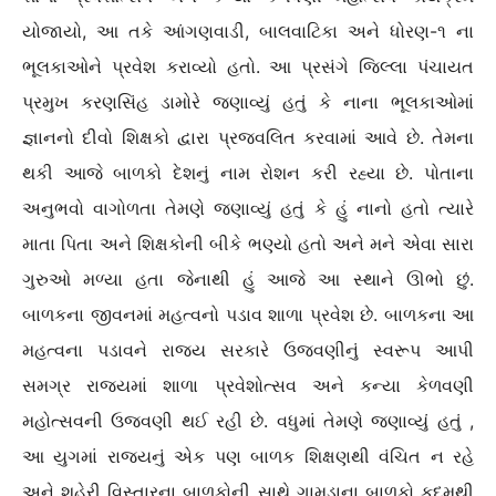
યોજાયો, આ તકે આંગણવાડી, બાલવાટિકા અને ધોરણ-૧ ના
ભૂલકાઓને પ્રવેશ કરાવ્યો હતો. આ પ્રસંગે જિલ્લા પંચાયત
પ્રમુખ કરણસિંહ ડામોરે જણાવ્યું હતું કે નાના ભૂલકાઓમાં
જ્ઞાનનો દીવો શિક્ષકો દ્વારા પ્રજ્વલિત કરવામાં આવે છે. તેમના
થકી આજે બાળકો દેશનું નામ રોશન કરી રહ્યા છે. પોતાના
અનુભવો વાગોળતા તેમણે જણાવ્યું હતું કે હું નાનો હતો ત્યારે
માતા પિતા અને શિક્ષકોની બીકે ભણ્યો હતો અને મને એવા સારા
ગુરુઓ મળ્યા હતા જેનાથી હું આજે આ સ્થાને ઊભો છું.
બાળકના જીવનમાં મહત્વનો પડાવ શાળા પ્રવેશ છે. બાળકના આ
મહત્વના પડાવને રાજ્ય સરકારે ઉજવણીનું સ્વરૂપ આપી
સમગ્ર રાજ્યમાં શાળા પ્રવેશોત્સવ અને કન્યા કેળવણી
મહોત્સવની ઉજવણી થઈ રહી છે. વધુમાં તેમણે જણાવ્યું હતું ,
આ યુગમાં રાજ્યનું એક પણ બાળક શિક્ષણથી વંચિત ન રહે
અને શહેરી વિસ્તારના બાળકોની સાથે ગામડાના બાળકો કદમથી