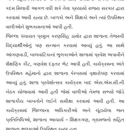
કદમ મિલાવી આગળ વધી શકે તેવા પ્રયાસો રાજ્ય સરકાર દ્વારા
કરવામાં આવી રહ્યા છે. બાળકો અને શિક્ષકો અને ત્યાં ઉપસ્થિત
વાલીઓને શુભકામનાઓ આપી હતી.
જિલ્લા પંચાયત પ્રમુખ કરણસિંહ ડામોર દ્વારા શાળાના તેજસ્વી
વિદ્યાર્થીઓનું પણ સન્માન કરવામાં આવ્યું હતું. આ સાથે
આંગણવાડી, બાલવાટિકાનાં ભુલકાઓને શાળામાં પ્રવેશ અપાવીને
શૈક્ષણિક કીટ, ગણવેશ દફતર ભેટ આપી હતી. કાર્યક્રમના અંતે
ઉપસ્થિત મહેમાનો દ્વારા શાળાના કેમ્પસમાં વૃક્ષારોપણ કરવામાં
આવ્યું હતું. શાળા પ્રવેશોત્સવ કાર્યક્રમ બાદ એસ.એમ.સી.ની
બેઠક યોજવામાં આવી હતી જેમાં વાલીઓ તેમજ સભ્યો જોડે
શાળાકીય બાબતોને લઈને સમીક્ષા કરવામાં આવી હતી. આ
કાર્યક્રમમાં જિલ્લાના અધિકારીઓ અને ચૂંટાયેલા જન
પ્રતિનિધિઓ, શાળાના આચાર્ય – શિક્ષકગણ, ગ્રામજનો સહિત
શાળાના ભુલકાઓ ઉપસ્થિત રહ્યા હતા.