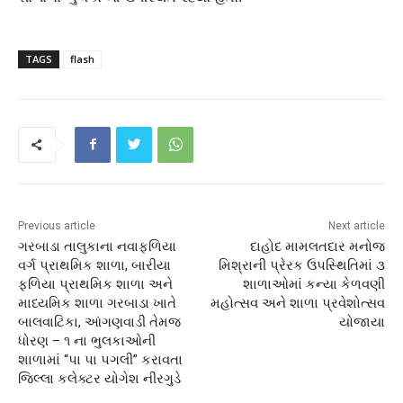
TAGS
flash
Previous article
Next article
ગરબાડા તાલુકાના નવાફળિયા
દાહોદ મામલતદાર મનોજ
વર્ગ પ્રાથમિક શાળા, બારીયા
મિશ્રાની પ્રેરક ઉપસ્થિતિમાં ૩
ફળિયા પ્રાથમિક શાળા અને
શાળાઓમાં કન્યા કેળવણી
માધ્યમિક શાળા ગરબાડા ખાતે
મહોત્સવ અને શાળા પ્રવેશોત્સવ
બાલવાટિકા, આંગણવાડી તેમજ
યોજાયા
ધોરણ – ૧ ના ભુલકાઓની
શાળામાં “પા પા પગલી” કરાવતા
જિલ્લા કલેક્ટર યોગેશ નીરગુડે