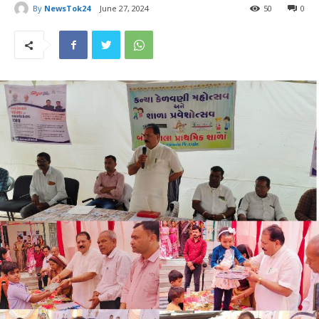
By
NewsTok24
June 27, 2024
50
0