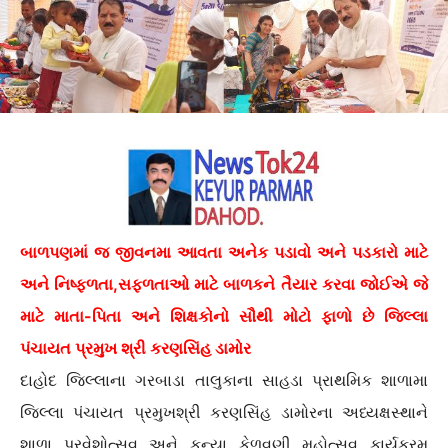
બાળપણમાં જ જીવનમા આવતા અનેક પડાવો અને પડકારો માટે
અને નિષ્ફળતા,સફળતાઓ માટે બાળકને તૈયાર કરવા જોઈએ જે
માટે માતા-પિતા અને શિક્ષકોનો સૌથી મોટો ફાળો છે જિલ્લા
પંચાયત પ્રમુખ શ્રી કરણસિંહ ડામોર
દાહોદ જિલ્લાના ગરબાડા તાલુકાના સાહડા પ્રાથમિક શાળામા
જિલ્લા પંચાયત પ્રમુખશ્રી કરણસિંહ ડામોરના અધ્યક્ષસ્થાને
શાળા પ્રવેશોત્સવ અને કન્યા કેળવણી મહોત્સવ કાર્યક્રમ