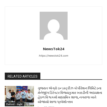
NewsTok24
https://newstok24.com
RELATED ARTICLES
ગુજરાત એગ્રો ઇન્ડસ્ટ્રીઝ કોર્પોરેશન લિમિટેડના
મેનેજીંગ ડિરેક્ટર વિજયકુમાર ખરાડીની અધ્યક્ષતા
હેઠળ વિશ્વકર્મા માધ્યમિક શાળા, નગરાળા ખાતે
યોજાયો શાળા પ્રવેશોત્સવ
Dahod - દાહોદ