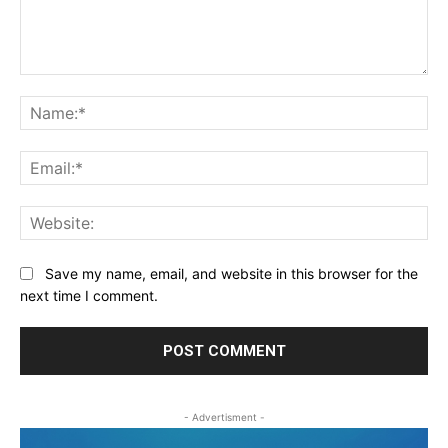
Comment:
Na
Ema
Web
Save my name, email, and website in this browser for the
next time I comment.
- Advertisment -