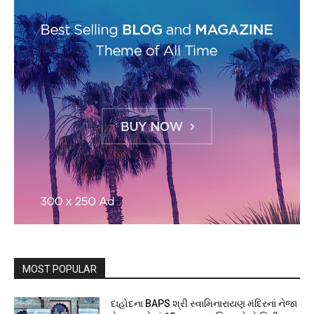
MOST POPULAR
દાહોદના BAPS શ્રી સ્વામિનારાયણ મંદિરનાં નેજા