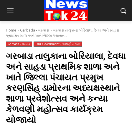
Home
Garbada - ગરબાડા
ગરબાડા તાલુકાના બોરિયાલા, દેવધા અને સાહડા
પ્રાથમિક શાળા અને ખાતે જિલ્લા પંચાયત...
Garbada - ગરબાડા
Our Government - આપણી સરકાર
ગરબાડા તાલુકાના બોરિયાલા, દેવધા
અને સાહડા પ્રાથમિક શાળા અને
ખાતે જિલ્લા પંચાયત પ્રમુખ
કરણસિંહ ડામોરના અધ્યક્ષસ્થાને
શાળા પ્રવેશોત્સવ અને કન્યા
કેળવણી મહોત્સવ કાર્યક્રમ
યોજાયો