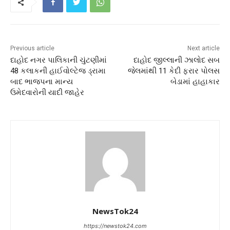
Previous article
Next article
દાહોદ નગર પાલિકાની ચુંટણીમાં
દાહોદ જીલ્લાની ઝાલોદ સબ
48 કલાકની હાઈવોલ્ટેજ ડ્રામા
જેલમાંથી 11 કેદી ફરાર પોલસ
બાદ ભાજપના માન્ય
બેડામાં હાહાકાર
ઉમેદવારોની યાદી જાહેર
NewsTok24
https://newstok24.com