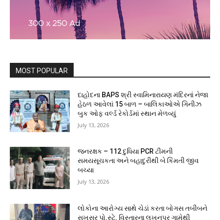
MOST POPULAR
દાહોદના BAPS શ્રી સ્વામિનારાયણ મંદિરનાં નેજા
હેઠળ આવેલાં 15 બાળ – બાલિકાઓએ ગિનીઝ
બુક ઓફ વર્લ્ડ રેકોર્ડમાં સ્થાન મેળવ્યું
July 13, 2026
જનરક્ષક – 112 દુધિયા PCR ટીમની
સમયસૂચકતા અને બહાદુરીથી બે કિંમતી જીવ
બચ્યા
July 13, 2026
લોકોના આરોગ્ય સાથે ચેડાં કરતા બોગસ તબીબને
સુખસર પો.સ્ટે. વિસ્તારના લખનપુર ગામેથી