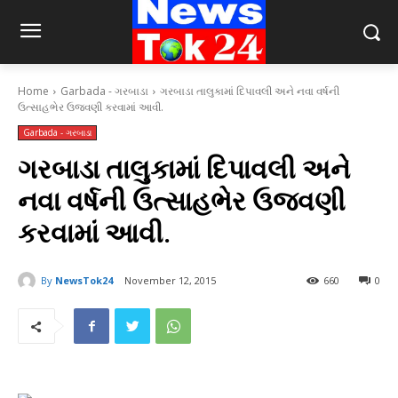
Home
Garbada - ગરબાડા
ગરબાડા તાલુકામાં દિપાવલી અને નવા વર્ષની
ઉત્સાહભેર ઉજવણી કરવામાં આવી.
Garbada - ગરબાડા
ગરબાડા તાલુકામાં દિપાવલી અને
નવા વર્ષની ઉત્સાહભેર ઉજવણી
કરવામાં આવી.
By
NewsTok24
November 12, 2015
660
0