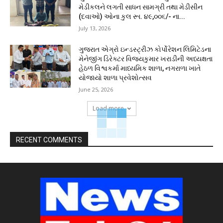
મેડીકલને લગતી સાધન સામગ્રી તથા મેડીસીન
(દવાઓ) ઓના કુલ રૂા. ૪૯,૦૦૬/- ના...
July 13, 2026
ગુજરાત એગ્રો ઇન્ડસ્ટ્રીઝ કોર્પોરેશન લિમિટેડના
મેનેજીંગ ડિરેક્ટર વિજયકુમાર ખરાડીની અધ્યક્ષતા
હેઠળ વિશ્વકર્મા માધ્યમિક શાળા, નગરાળા ખાતે
યોજાયો શાળા પ્રવેશોત્સવ
June 25, 2026
Load more
RECENT COMMENTS