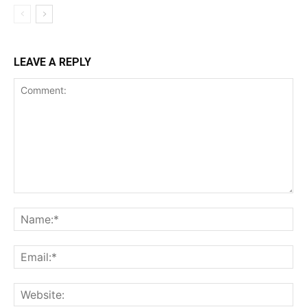
LEAVE A REPLY
Comment:
Na
Ema
Web