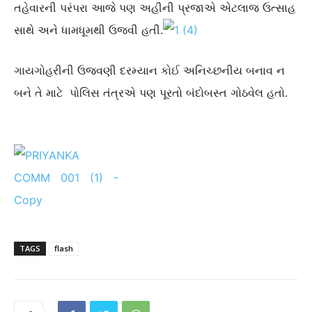
તહેવારની પરંપરા
આજે પણ અહીની પ્રજાએ એટલાજ ઉત્સાહ
સાથે અને ધામધૂમથી ઉજવી હતી.
ગાયગોહરીની ઉજવણી દરમ્યાન કોઈ અનિચ્છનીય બનાવ ન
બને તે
માટે
પોલિસ તંત્રએ પણ પૂરતો બંદોબસ્ત ગોઠવેલ હતો.
TAGS
flash