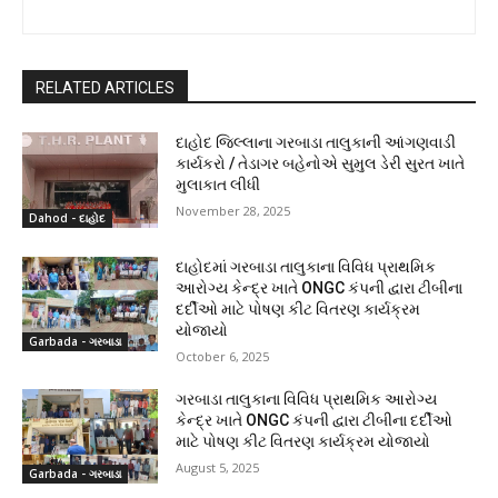
RELATED ARTICLES
દાહોદ જિલ્લાના ગરબાડા તાલુકાની આંગણવાડી
કાર્યકરો / તેડાગર બહેનોએ સુમુલ ડેરી સુરત ખાતે
મુલાકાત લીધી
November 28, 2025
Dahod - દાહોદ
દાહોદમાં ગરબાડા તાલુકાના વિવિધ પ્રાથમિક
આરોગ્ય કેન્દ્ર ખાતે ONGC કંપની દ્વારા ટીબીના
દર્દીઓ માટે પોષણ કીટ વિતરણ કાર્યક્રમ
યોજાયો
Garbada - ગરબાડા
October 6, 2025
ગરબાડા તાલુકાના વિવિધ પ્રાથમિક આરોગ્ય
કેન્દ્ર ખાતે ONGC કંપની દ્વારા ટીબીના દર્દીઓ
માટે પોષણ કીટ વિતરણ કાર્યક્રમ યોજાયો
August 5, 2025
Garbada - ગરબાડા