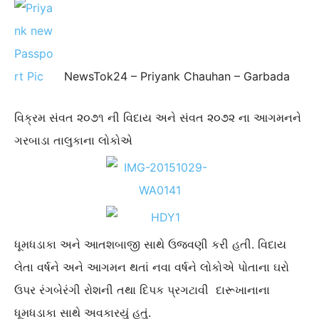
NewsTok24 – Priyank Chauhan – Garbada
વિક્રમ સંવત ૨૦૭૧ ની વિદાય અને સંવત ૨૦૭૨ ના આગમનને
ગરબાડા તાલુકા
ના
લોકોએ
ધૂમધડાકા અને આતશબાજી સાથે ઉજવણી કરી હતી. વિદાય
લેતા વર્ષને અને આગમન થતાં નવા વર્ષને લોકોએ પોતાના ઘરો
ઉપર રંગબેરંગી રોશની તથા દિપક પ્રગટાવી દારૂખા
ના
ના
ધૂમધડાકા સાથે અવકારયું હતું.