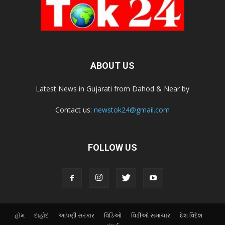
ABOUT US
Latest News in Gujarati from Dahod & Near by
Contact us:
newstok24@gmail.com
FOLLOW US
હોમ
દાહોદ
આપણી સરકાર
વિડિઓ
વિડીઓ સમાચાર
દેશ વિદેશ