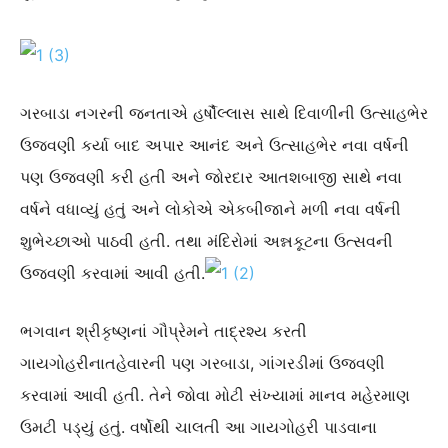
ગરબાડા નગર
ની જનતાએ
હર્ષૌલ્લાસ
સાથે
દિવાળીની ઉત્સાહભેર
ઉજવણી કર્યા બાદ અપાર આનંદ અને ઉત્સાહભેર નવા વર્ષની
પણ ઉજવણી કરી હતી અને
જોરદાર આત
શબા
જી સાથે નવા
વર્ષને વધાવ્યું હતું અને લોકોએ એકબીજા
ને
મળી નવા વર્ષની
શુભેચ્છાઓ પાઠવી હતી. તથા
મંદિરોમાં
અન્નકૂટ
ના ઉત્સવની
ઉજવણી કરવામાં આવી હતી.
ભગવાન શ્રીકૃષ્ણનાં ગૌ
પ્રેમને તાદ્રશ્ય
કરતી
ગાયગોહરી
ના
તહેવારની
પણ
ગરબાડા
,
ગાંગરડીમાં
ઉજવણી
કરવામાં આવી હતી. તે
ને
જોવા મોટી સંખ્યામાં માનવ મહેરમા
ણ
ઉમટી
પડ્યું હતું
.
વર્ષોથી ચાલતી આ ગાયગોહરી પાડવાના