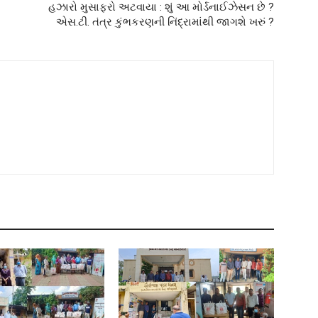
હઝારો મુસાફરો અટવાયા : શું આ મોર્ડનાઈઝેસન છે ?
એસ.ટી. તંત્ર કુંભકરણની નિંદ્રામાંથી જાગશે ખરું ?