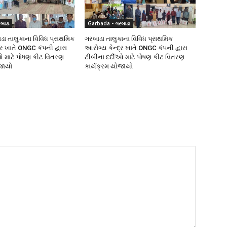
બાડા
Garbada - ગરબાડા
ાડા તાલુકાના વિવિધ પ્રાથમિક
ગરબાડા તાલુકાના વિવિધ પ્રાથમિક
ર ખાતે ONGC કંપની દ્વારા
આરોગ્ય કેન્દ્ર ખાતે ONGC કંપની દ્વારા
ીઓ માટે પોષણ કીટ વિતરણ
ટીબીના દર્દીઓ માટે પોષણ કીટ વિતરણ
જાયો
કાર્યક્રમ યોજાયો