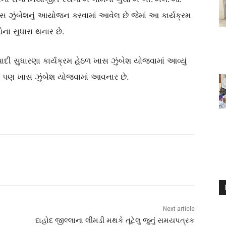
ખાસ ઝુંબેશનું આયોજન કરવામાં
આવેલ છે જેમાં આ કાર્યક્રમ
ના સુધારા થનાર છે.
ાદી સુધારણા કાર્યક્રમ હેઠળ
ખાસ ઝુંબેશ યોજવામાં આવ્યું
 પણ ખાસ ઝુંબેશ યોજવામાં આવનાર છે.
Next article
દાહોદ જીલ્લાના લીમડી મથકે તૂટેલુ જુનું સમયપત્રક