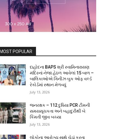
MOST POPULAR
દાહોદના BAPS શ્રી સ્વામિનારાયણ
મંદિરનાં નેજા હેઠળ આવેલાં 15 બાળ –
બાલિકાઓએ ગિનીઝ બુક ઓફ વર્લ્ડ
રેકોર્ડમાં સ્થાન મેળવ્યું
July 13, 2026
જનરક્ષક – 112 દુધિયા PCR ટીમની
સમયસૂચકતા અને બહાદુરીથી બે
કિંમતી જીવ બચ્યા
July 13, 2026
લોકોના આરોગ્ય સાથે ચેડાં કરતા