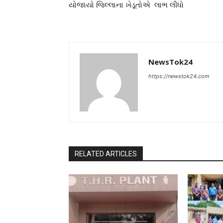
યોજાયો જિલ્લાના ખેડૂતોએ લાભ લીધો
NewsTok24
https://newstok24.com
RELATED ARTICLES