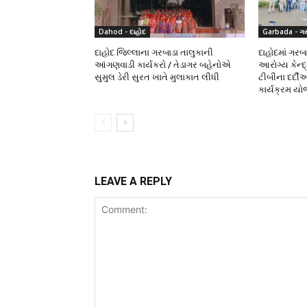
Dahod - દાહોદ
Garbada - ગર
દાહોદ જિલ્લાના ગરબાડા તાલુકાની
દાહોદમાં ગરબ
આંગણવાડી કાર્યકરો / તેડાગર બહેનોએ
આરોગ્ય કેન્દ્
સુમુલ ડેરી સુરત ખાતે મુલાકાત લીધી
ટીબીના દર્દ
કાર્યક્રમ યો
LEAVE A REPLY