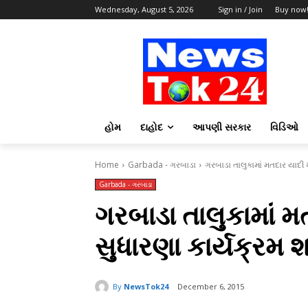
Wednesday, August 5, 2026
Sign in / Join
Buy now
હોમ
દાહોદ
આપણી સરકાર
વિડિઓ
Home
Garbada - ગરબાડા
ગરબાડા તાલુકામાં મતદાર યાદી ખ
Garbada - ગરબાડા
ગરબાડા તાલુકામાં મત
સુધારણા કાર્યક્રમ 
By
NewsTok24
December 6, 2015