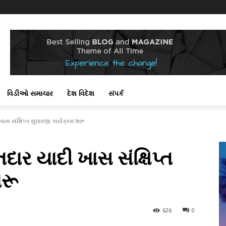
!
વિડીઓ સમાચાર
દેશ વિદેશ
સંપર્ક
ાસ સંક્ષિપ્ત સુધારણા કાર્યક્રમ શરૂ
દાર યાદી ખાસ સંક્ષિપ્ત
શરૂ
626
0