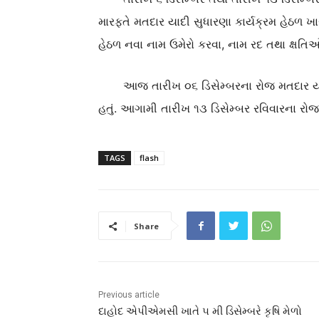
મારફતે
મત
દાર
યાદી સુધારણા કાર્યક્રમ હેઠળ 
હેઠળ
નવા નામ ઉમેરો કરવા
,
નામ રદ તથા ક્ષતિઓ
આજ
તારીખ ૦૬
ડિસેમ્બર
ના રોજ
મત
દાર
ય
હતું
.
આગામી તારીખ ૧૩ ડિસેમ્બર રવિવાર
ના
રોજ
TAGS
flash
Share
Previous article
દાહોદ એપીએમસી ખાતે ૫ મી ડિસેમ્બરે કૃષિ મેળો