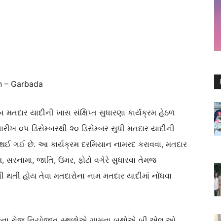
n – Garbada
બ મતદાર યાદી
ની
ખાસ સંક્ષિપ્ત સુધારણા કાર્યક્રમ હેઠળ
 તારીખ ૦૫ ડિસેમ્બરથી ૨૦ ડિસેમ્બર સુધી મતદાર યાદી
ની
 થઈ ગઈ છે. આ કાર્યક્રમ દરમિયાન નામ
રદ કરાવવા
,
મતદાર
મ
,
સરનામા
,
જાતિ
,
ઉંમર
,
ફોટો
વગેરે સુધારવા
તેમજ
ષની થતી હોય તેવા મતદારોના
નામ
મતદાર યાદીમાં નોંધવા
રના રોજ નિયોજીત સ્થળોએ ગામના બુથોએ બી.
એલ.ઓ.