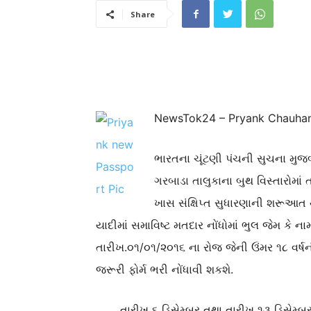
Share
NewsTok24 – Pryank Chauha
ભારતના ચૂંટણી પંચની સુચના મુજ
ગરબાડા તાલુકાના બુથ વિસ્તારોમાં
ખાસ સંક્ષિપ્ત સુધારણાની શરૂઆત
યાદીમાં સમાવિષ્ટ મતદાર નોંધોમાં ભુલ જેમ કે ના
તારીખ.૦૧/૦૧/૨૦૧૬ ના
રોજ
જેની ઉંમર ૧૮ વર્
જરૂરી
ફોર્મ ભરી
નોંધાવી શકશે.
તારીખ ૬ ડિસેમ્બર તથા તારીખ ૧૩ ડિસેમ્બ