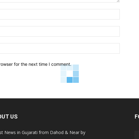
Name:*
Email:*
Website:
rowser for the next time I comment.
OUT US
F
st News in Gujarati from Dahod & Near by