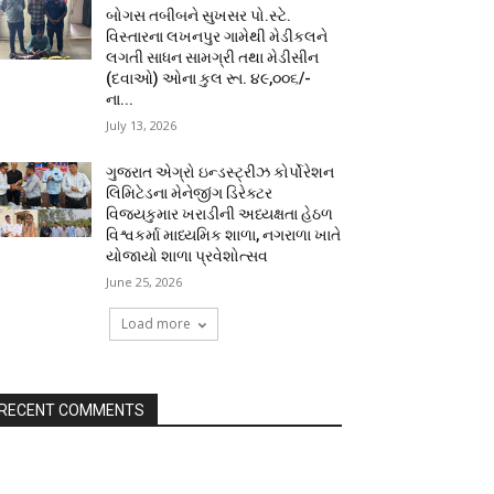
બોગસ તબીબને સુખસર પો.સ્ટે.
વિસ્તારના લખનપુર ગામેથી મેડીકલને
લગતી સાધન સામગ્રી તથા મેડીસીન
(દવાઓ) ઓના કુલ રૂા. ૪૯,૦૦૬/-
ના...
July 13, 2026
ગુજરાત એગ્રો ઇન્ડસ્ટ્રીઝ કોર્પોરેશન
લિમિટેડના મેનેજીંગ ડિરેક્ટર
વિજયકુમાર ખરાડીની અધ્યક્ષતા હેઠળ
વિશ્વકર્મા માધ્યમિક શાળા, નગરાળા ખાતે
યોજાયો શાળા પ્રવેશોત્સવ
June 25, 2026
Load more
RECENT COMMENTS