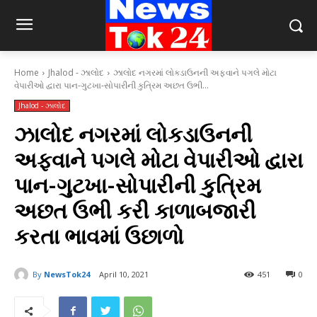
Home
Jhalod - ઝાલોદ
ઝાલોદ નગરમાં લોકડાઉનની અફવાને પગલે મોટા
વેપારીઓ દ્વારા પાન-ગુટખા-સોપારીની કુત્રિમ અછત ઉભી...
Jhalod - ઝાલોદ
ઝાલોદ નગરમાં લોકડાઉનની
અફવાને પગલે મોટા વેપારીઓ દ્વારા
પાન-ગુટખા-સોપારીની કુત્રિમ
અછત ઉભી કરી કાળાબજારી
કરતા ભાવમાં ઉછાળો
By
NewsTok24
April 10, 2021
451
0