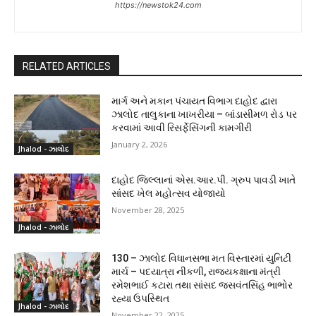
https://newstok24.com
RELATED ARTICLES
માર્ગ અને મકાન પંચાયત વિભાગ દાહોદ દ્વારા
ઝાલોદ તાલુકાના ખાખરીયા – બાંડાસીમળ રોડ પર
કરવામાં આવી રિસર્ફેસિંગની કામગીરી
January 2, 2026
Jhalod - ઝાલોદ
દાહોદ જિલ્લાનાં એસ.આર.પી. ગ્રુપ પાવડી ખાતે
સાંસદ ખેલ મહોત્સવ યોજાયો
November 28, 2025
Jhalod - ઝાલોદ
130 – ઝાલોદ વિધાનસભા મત વિસ્તારમાં યુનિટી
માર્ચ – પદયાત્રા નીકળી, રાજ્યકક્ષાના મંત્રી
રમેશભાઈ કટારા તથા સાંસદ જસવંતસિંહ ભાભોર
રહ્યા ઉપસ્થિત
Jhalod - ઝાલોદ
November 22, 2025