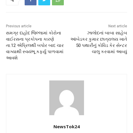
Previous article
Next article
સમગ્ર દાહોદ જિલ્લામાં કોરોના
ઝાલોદનાં બાબા સાહેબ
વાઈરસના પ્રકોપના કારણે
આંબેડકર કુમાર છાત્રાલય ખાતે
તા.12 એપ્રિલથી બપોર બાદ ચાર
50 પથારીનું કોવિડ કેર સેન્ટર
વાગ્યાથી સ્વયંભૂ કર્ફ્યુ પાળવામાં
ચાલુ કરવામાં આવ્યું
આવશે
NewsTok24