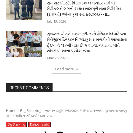
સુખસર પો.સ્ટે. વિસ્તારના લખનપુર ગામેથી
મેડીકલને લગતી સાધન સામગ્રી તથા મેડીસીન
(દવાઓ) ઓના કુલ રૂા. ૪૯,૦૦૬/- ના...
July 13, 2026
ગુજરાત એગ્રો ઇન્ડસ્ટ્રીઝ કોર્પોરેશન લિમિટેડના
મેનેજીંગ ડિરેક્ટર વિજયકુમાર ખરાડીની અધ્યક્ષતા
હેઠળ વિશ્વકર્મા માધ્યમિક શાળા, નગરાળા ખાતે
યોજાયો શાળા પ્રવેશોત્સવ
June 25, 2026
Load more
RECENT COMMENTS