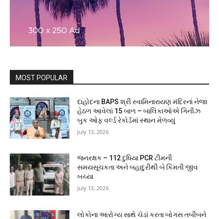
MOST POPULAR
દાહોદના BAPS શ્રી સ્વામિનારાયણ મંદિરનાં નેજા
હેઠળ આવેલાં 15 બાળ – બાલિકાઓએ ગિનીઝ
બુક ઓફ વર્લ્ડ રેકોર્ડમાં સ્થાન મેળવ્યું
July 13, 2026
જનરક્ષક – 112 દુધિયા PCR ટીમની
સમયસૂચકતા અને બહાદુરીથી બે કિંમતી જીવ
બચ્યા
July 13, 2026
લોકોના આરોગ્ય સાથે ચેડાં કરતા બોગસ તબીબને