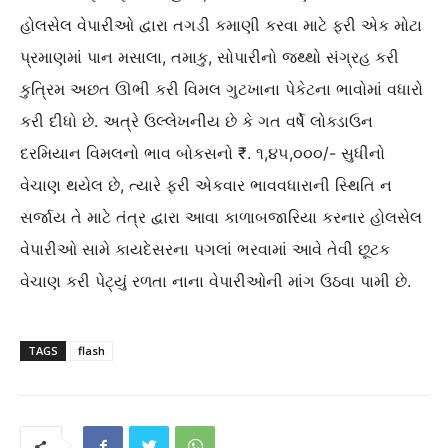
હોલસેલ વેપારીઓ દ્વારા તગડી કમાણી કરવા માટે ફરી એક મોટા
પ્રમાણમાં પાન મસાલા, તમાકુ, સોપારીનો જથ્થો સંગ્રહ કરી
કુત્રિમ અછત ઊભી કરી વિમલ ગુટખાના પેકેટના ભાવોમાં વધારો
કરી દીધો છે. અત્રે ઉલ્લેખનીય છે કે ગત વર્ષે લોક્ડાઉન
દરમિયાન વિમલનો ભાવ બોકસનો ₹. ૧,૪૫,૦૦૦/- સુધીનો
વેચાણ થયેલ છે, ત્યારે ફરી એકવાર ભાવવધારાની સ્થિતિ ન
સર્જાય તે માટે તંત્ર દ્વારા આવા કાળાબજારિયા કરનાર હોલસેલ
વેપારીઓ સામે કાયદેસરના પગલાં ભરવામાં આવે તેવી છૂટક
વેચાણ કરી પેટ્યું રળતા નાના વેપારીઓની માંગ ઉઠવા પામી છે.
TAGS
flash