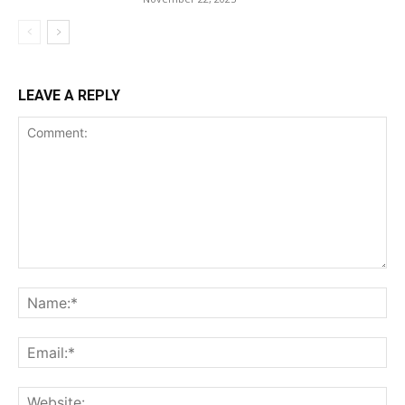
LEAVE A REPLY
Comment:
Na
Ema
Web