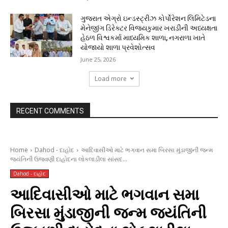
ગુજરાત એગ્રો ઇન્ડસ્ટ્રીઝ કોર્પોરેશન લિમિટેડના
મેનેજીંગ ડિરેક્ટર વિજયકુમાર ખરાડીની અધ્યક્ષતા
હેઠળ વિશ્વકર્મા માધ્યમિક શાળા, નગરાળા ખાતે
યોજાયો શાળા પ્રવેશોત્સવ
June 25, 2026
Load more
RECENT COMMENTS