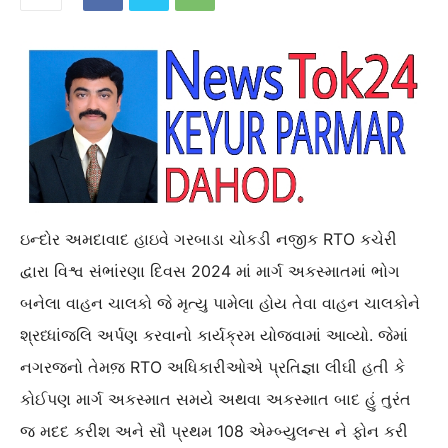
ઇન્દોર અમદાવાદ હાઇવે ગરબાડા ચોકડી નજીક RTO કચેરી
દ્વારા વિશ્વ સંભાંરણા દિવસ 2024 માં માર્ગ અકસ્માતમાં ભોગ
બનેલા વાહન ચાલકો જે મૃત્યુ પામેલા હોય તેવા વાહન ચાલકોને
શ્રધ્ધાંજલિ અર્પણ કરવાનો કાર્યક્રમ યોજવામાં આવ્યો. જેમાં
નગરજનો તેમજ઼ RTO અધિકારીઓએ પ્રતિજ્ઞા લીઘી હતી કે
કોઈપણ માર્ગ અકસ્માત સમયે અથવા અકસ્માત બાદ હું તુરંત
જ મદદ કરીશ અને સૌ પ્રથમ 108 એમ્બ્યુલન્સ ને ફોન કરી