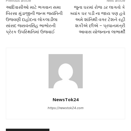
Previous article
Next article
આદિવાસીઓ માટે ભગવાન સમા
જુના ઘરમાં રોજ ડર લાગતો કે
બિરસા મુંડાજીની જન્મ જયંતિની
ક્યાંક ઘર પડી ના જાય પણ હવે
ઉજવણી દાહોદના લોકલાડીલા
અમે શાંતિથી વગર ટેંશને રહી
સાંસદ જસવંતસિંહ ભાભોરની
શકીએ છીએ – પ્રધાનમંત્રી
પ્રેરક ઉપસ્થિતિમાં ઉજવાઈ
આવાસ યોજનાના લાભાર્થી
NewsTok24
https://newstok24.com