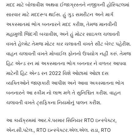
મદદ માટે બોલાવીશ અથવા ઈજાગ્રસ્તને નજીકની હોસ્પિટલમાં
સારવાર માટે મદદરૂપ થઈસ. હું ગુડ સમરીટન અને માર્ગ
અકસ્માતમાં ભોગ બનનારને મદદ કરીશ, તેમજ માનવીની
મહામુલી જિંદગી બચાવીશ, અને હું મોટર સાઇકલ ચલાવતી
વખતે હેલ્મેટ તેમજ મોટર કાર ચલાવતી વખતે સીટ બેલ્ટ પહેરીશ.
વાહન ચલાવતી વખતે મોબાઈલ ફોનનો ઉપયોગ નહીં કરું. તેમજ
હિટ એન્ડ રન માં અકસ્માતના ભોગ બનનાર ને વળતર આપવા
માટેની હિટ એન્ડ રન 2022 વિશે ઓછામાં ઓછા દસ
વ્યક્તિઓને જાણકારી આપીશ અને આવા અકસ્માતના ભોગ
બનનારને આ સ્કીમ નો લાભ મળે તે સુનિશ્ચિત કરીશ. વાહન
ચલાવતી વખતે ટ્રાફિકના નિયમોનું પાલન કરીશ.
આ કાર્યક્રમમાં આર.કે.પરમાર સિનિયર RTO ઇન્સ્પેક્ટર,
એન.સી.પટેલ., RTO ઇન્સ્પેક્ટર.એલ.એલ. રાડા, RTO