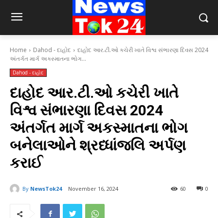
Home
Dahod - દાહોદ
દાહોદ આર.ટી.ઓ કચેરી ખાતે વિશ્વ સંભારણા દિવસ 2024
અંતર્ગત માર્ગ અકસ્માતના ભોગ...
Dahod - દાહોદ
દાહોદ આર.ટી.ઓ કચેરી ખાતે
વિશ્વ સંભારણા દિવસ 2024
અંતર્ગત માર્ગ અકસ્માતના ભોગ
બનેલાઓને શ્રધ્ધાંજલિ અર્પણ
કરાઈ
By
NewsTok24
November 16, 2024
60
0