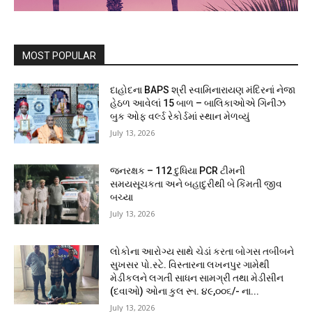
MOST POPULAR
દાહોદના BAPS શ્રી સ્વામિનારાયણ મંદિરનાં નેજા
હેઠળ આવેલાં 15 બાળ – બાલિકાઓએ ગિનીઝ
બુક ઓફ વર્લ્ડ રેકોર્ડમાં સ્થાન મેળવ્યું
July 13, 2026
જનરક્ષક – 112 દુધિયા PCR ટીમની
સમયસૂચકતા અને બહાદુરીથી બે કિંમતી જીવ
બચ્યા
July 13, 2026
લોકોના આરોગ્ય સાથે ચેડાં કરતા બોગસ તબીબને
સુખસર પો.સ્ટે. વિસ્તારના લખનપુર ગામેથી
મેડીકલને લગતી સાધન સામગ્રી તથા મેડીસીન
(દવાઓ) ઓના કુલ રૂા. ૪૯,૦૦૬/- ના...
July 13, 2026