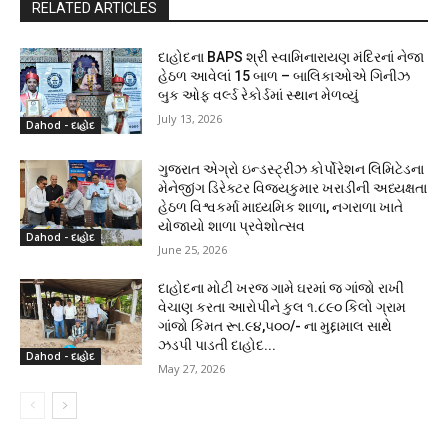
RELATED ARTICLES
દાહોદના BAPS શ્રી સ્વામિનારાયણ મંદિરનાં નેજા
હેઠળ આવેલાં 15 બાળ – બાલિકાઓએ ગિનીઝ
બુક ઓફ વર્લ્ડ રેકોર્ડમાં સ્થાન મેળવ્યું
July 13, 2026
Dahod - દાહોદ
ગુજરાત એગ્રો ઇન્ડસ્ટ્રીઝ કોર્પોરેશન લિમિટેડના
મેનેજીંગ ડિરેક્ટર વિજયકુમાર ખરાડીની અધ્યક્ષતા
હેઠળ વિશ્વકર્મા માધ્યમિક શાળા, નગરાળા ખાતે
યોજાયો શાળા પ્રવેશોત્સવ
Dahod - દાહોદ
June 25, 2026
દાહોદના મોટી ખરજ ગામે ઘરમાં જ ગાંજો રાખી
વેચાણ કરતા આરોપીને કુલ ૧.૮૯૦ કિલો ગ્રામ
ગાંજો કિંમત રૂા.૯૪,૫૦૦/- ના મુદ્દામાલ સાથે
ઝડપી પાડતી દાહોદ...
Dahod - દાહોદ
May 27, 2026