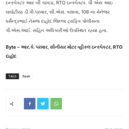
ઇન્સ્પેક્ટર આર બી ચાવડા, RTO ઇન્સ્પેક્ટર. પી એસ આઇ
ઘાઘોટીયા ડી.પી.પરમાર, સી.એસ. વસાવા, 108 ના મેનેજર
ધર્મેન્દ્રભાઈ તેમજ દાહોદ જિલ્લા ટ્રાફિક પોલીસના
પી.એસ.આઈ. સહિત અધિકારીઓ ઉપસ્થિત રહ્યા હતા.
Byte – આર.કે. પરમાર, સીનીયર મોટર વ્હીકલ ઇન્સ્પેકટર, RTO
દાહોદ
TAGS
flash