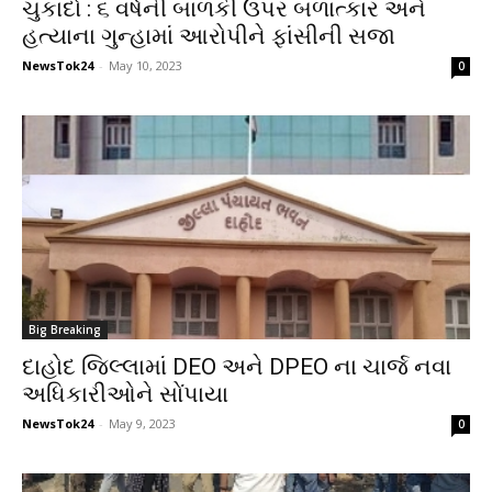
ચુકાદો : ૬ વર્ષની બાળકી ઉપર બળાત્કાર અને
હત્યાના ગુન્હામાં આરોપીને ફાંસીની સજા
NewsTok24
-
May 10, 2023
0
Big Breaking
દાહોદ જિલ્લામાં DEO અને DPEO ના ચાર્જ નવા
અધિકારીઓને સોંપાયા
NewsTok24
-
May 9, 2023
0