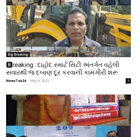
Big Breaking
🅱️reaking : દાહોદ સ્માર્ટ સિટી અંતર્ગત વહેલી
સવારથી જ દબાણ દૂર કરવાની કામગીરી શરૂ
NewsTok24
-
May 4, 2023
0