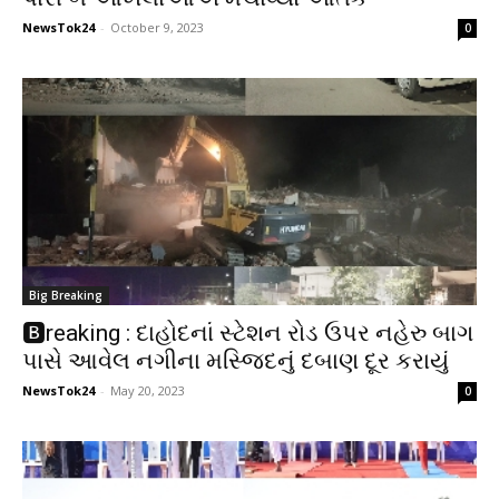
NewsTok24
-
October 9, 2023
0
Big Breaking
🅱️reaking : દાહોદનાં સ્ટેશન રોડ ઉપર નહેરુ બાગ
પાસે આવેલ નગીના મસ્જિદનું દબાણ દૂર કરાયું
NewsTok24
-
May 20, 2023
0