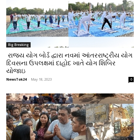
Big Breaking
રાજ્ય યોગ બોર્ડ દ્વારા નવમાં આંતરરાષ્ટ્રીય યોગ
દિવસના ઉપલક્ષમાં દાહોદ ખાતે યોગ શિબિર
યોજાઇ
NewsTok24
-
May 18, 2023
0