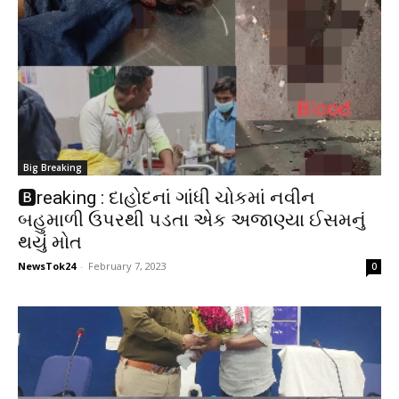
Big Breaking
🅱️reaking : દાહોદનાં ગાંધી ચોકમાં નવીન
બહુમાળી ઉપરથી પડતા એક અજાણ્યા ઈસમનું
થયું મોત
NewsTok24
-
February 7, 2023
0