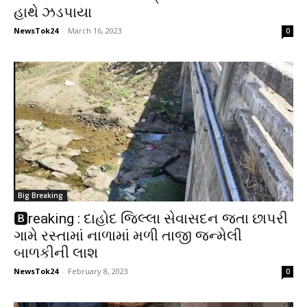
હાથે ઝડપાયા
NewsTok24
-
March 16, 2023
0
Big Breaking
🅱️reaking : દાહોદ જિલ્લા સેવાસદન જતા છાપરી
ગામે રસ્તામાં નાળામાં મળી તાજી જન્મેલી
બાળકીની લાશ
NewsTok24
-
February 8, 2023
0