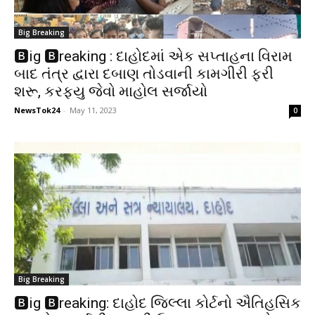
Big Breaking
🅱️ig 🅱️reaking : દાહોદમાં એક સપ્તાહના વિરામ
બાદ તંત્ર દ્વારા દબાણ તોડવાની કામગીરી ફરી
શરૂ, કરફ્યુ જેવો માહોલ સર્જાયો
NewsTok24
-
May 11, 2023
0
Big Breaking
🅱️ig 🅱️reaking: દાહોદ જિલ્લા કોર્ટનો ઐતિહસિક