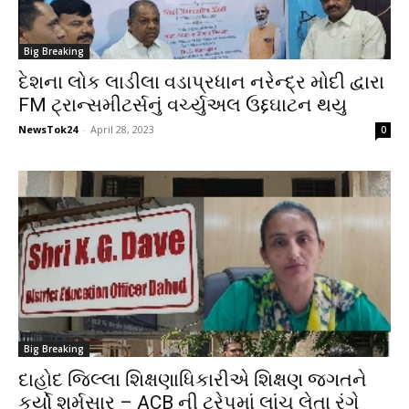
Big Breaking
દેશના લોક લાડીલા વડાપ્રધાન નરેન્દ્ર મોદી દ્વારા
FM ટ્રાન્સમીટર્સનું વર્ચ્યુઅલ ઉદ્દઘાટન થયુ
NewsTok24
-
April 28, 2023
0
Big Breaking
દાહોદ જિલ્લા શિક્ષણાધિકારીએ શિક્ષણ જગતને
કર્યો શર્મસાર – ACB ની ટ્રેપમાં લાંચ લેતા રંગે