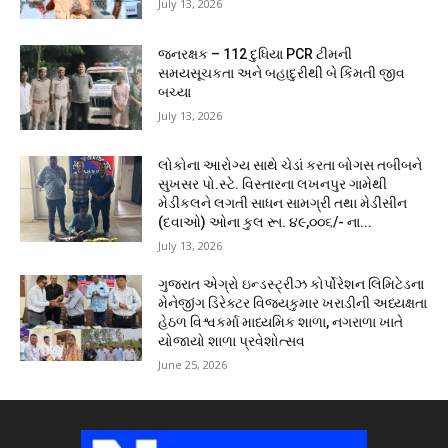
July 13, 2026
જનરક્ષક – 112 દુધિયા PCR ટીમની
સમયસૂચકતા અને બહાદુરીથી બે કિંમતી જીવ
બચ્યા
July 13, 2026
લોકોના આરોગ્ય સાથે ચેડાં કરતા બોગસ તબીબને
સુખસર પો.સ્ટે. વિસ્તારના લખનપુર ગામેથી
મેડીકલને લગતી સાધન સામગ્રી તથા મેડીસીન
(દવાઓ) ઓના કુલ રૂા. ૪૯,૦૦૬/- ના...
July 13, 2026
ગુજરાત એગ્રો ઇન્ડસ્ટ્રીઝ કોર્પોરેશન લિમિટેડના
મેનેજીંગ ડિરેક્ટર વિજયકુમાર ખરાડીની અધ્યક્ષતા
હેઠળ વિશ્વકર્મા માધ્યમિક શાળા, નગરાળા ખાતે
યોજાયો શાળા પ્રવેશોત્સવ
June 25, 2026