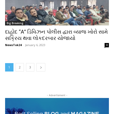
Big Breaking
દાહોદ “A” ડિવિઝન પોલીસ દ્વારા વ્યાજ ખોરો સામે
સક્રિય થવા લોકદરબાર યોજાયો
NewsTok24
-
January 6, 2023
0
1
2
3
- Advertisment -