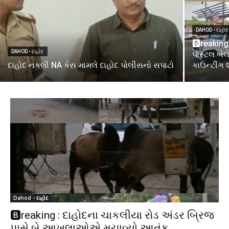
DAHOD - દાહોદ
🅱️reakin
DAHOD - દાહોદ
પોસ્ટલ બે
દાહોદ નકલી NA કેસ મામલે દાહોદ પોલીસનો સપાટો
કાઉન્ટીંગ 
Dahod - દાહોદ
🅱️reaking : દાહોદના ચાકલીયા રોડ અંડર બ્રિજ
પાસે બે આખલાઓએ મચાવ્યો આતંક