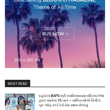
MOST READ
દાહોદના BAPS શ્રી સ્વામિનારાયણ મંદિરનાં નેજા
હેઠળ આવેલાં 15 બાળ – બાલિકાઓએ ગિનીઝ
બુક ઓફ વર્લ્ડ રેકોર્ડમાં સ્થાન મેળવ્યું