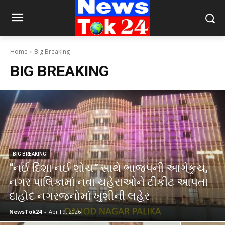
Home
Big Breaking
BIG BREAKING
BIG BREAKING
“નઈ દિશા નઈ શોચ” સાથે ભાજપની આગેકુચ,
નગર પાલિકામાં નવા ચહેરાઓને ટીકીટ આપતા
દાહોદ નગરજનોમાં ખુશીની લહેર
NewsTok24
-
April 9, 2026