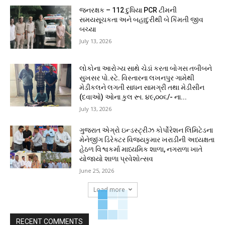
જનરક્ષક – 112 દુધિયા PCR ટીમની
સમયસૂચકતા અને બહાદુરીથી બે કિંમતી જીવ
બચ્યા
July 13, 2026
લોકોના આરોગ્ય સાથે ચેડાં કરતા બોગસ તબીબને
સુખસર પો.સ્ટે. વિસ્તારના લખનપુર ગામેથી
મેડીકલને લગતી સાધન સામગ્રી તથા મેડીસીન
(દવાઓ) ઓના કુલ રૂા. ૪૯,૦૦૬/- ના...
July 13, 2026
ગુજરાત એગ્રો ઇન્ડસ્ટ્રીઝ કોર્પોરેશન લિમિટેડના
મેનેજીંગ ડિરેક્ટર વિજયકુમાર ખરાડીની અધ્યક્ષતા
હેઠળ વિશ્વકર્મા માધ્યમિક શાળા, નગરાળા ખાતે
યોજાયો શાળા પ્રવેશોત્સવ
June 25, 2026
Load more
RECENT COMMENTS