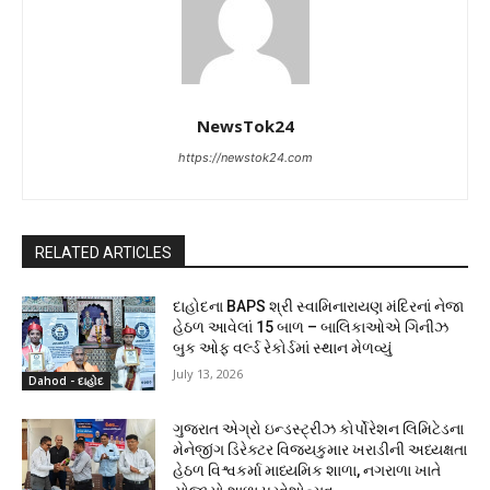
NewsTok24
https://newstok24.com
RELATED ARTICLES
દાહોદના BAPS શ્રી સ્વામિનારાયણ મંદિરનાં નેજા
હેઠળ આવેલાં 15 બાળ – બાલિકાઓએ ગિનીઝ
બુક ઓફ વર્લ્ડ રેકોર્ડમાં સ્થાન મેળવ્યું
July 13, 2026
Dahod - દાહોદ
ગુજરાત એગ્રો ઇન્ડસ્ટ્રીઝ કોર્પોરેશન લિમિટેડના
મેનેજીંગ ડિરેક્ટર વિજયકુમાર ખરાડીની અધ્યક્ષતા
હેઠળ વિશ્વકર્મા માધ્યમિક શાળા, નગરાળા ખાતે