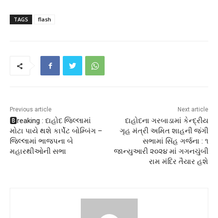
TAGS
flash
Previous article
Next article
🅱️reaking : દાહોદ જિલ્લામાં
દાહોદના ગરબાડામાં કેન્દ્રીય
મોટા પાયે થશે કાર્પેટ બોમ્બિંગ –
ગૃહ મંત્રી અમિત શાહની જંગી
જિલ્લામાં ભાજપના બે
સભામાં સિંહ ગર્જના : ૧
મહારથીઓની સભા
જાન્યુઆરી ૨૦૨૪ માં ગગનચુંબી
રામ મંદિર તૈયાર હશે