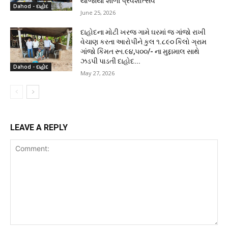
યોજાયો શાળા પ્રવેશોત્સવ
Dahod - દાહોદ
June 25, 2026
દાહોદના મોટી ખરજ ગામે ઘરમાં જ ગાંજો રાખી
વેચાણ કરતા આરોપીને કુલ ૧.૮૯૦ કિલો ગ્રામ
ગાંજો કિંમત રૂા.૯૪,૫૦૦/- ના મુદ્દામાલ સાથે
ઝડપી પાડતી દાહોદ...
Dahod - દાહોદ
May 27, 2026
LEAVE A REPLY