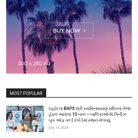
MOST POPULAR
દાહોદના BAPS શ્રી સ્વામિનારાયણ મંદિરનાં નેજા
હેઠળ આવેલાં 15 બાળ – બાલિકાઓએ ગિનીઝ
બુક ઓફ વર્લ્ડ રેકોર્ડમાં સ્થાન મેળવ્યું
July 13, 2026