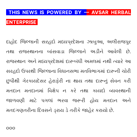
THIS NEWS IS POWERED BY –
– AVSAR HERBAL
ENTERPRISE
દાહોદ જિલ્લાની સરહદો મધ્યપ્રદેશના ઝાબુઆ, અલીરાજપુર
તથા રાજસ્થાનના બાંસવાડા જિલ્લાને અડીને આવેલી છે.
રાજસ્થાન અને મધ્યપ્રદેશમાં દારૂબંધી અમલમાં નથી ત્યારે આ
સરહદો ઉપરથી જિલ્લાના વિધાનસભા મતવિભાગમાં દારૂની ચોરી
છુપીથી ગેરકાયદેસર હેરાફેરી ના થાય તથા દારૂનું સેવન કરી
મતદાન મતદાનમાં વિક્ષેપ ન કરે તથા કાયદો વ્યવસ્થાની
જાળવણી માટે પગલાં ભરવા જરૂરી હોય મતદાન અને
મતદગણતરીના દિવસને ડ્રાય ડે તરીકે જાહેર કરાયો છે.
૦૦૦