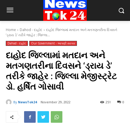
Home
Dahod - દાહોદ
દાહોદ જિલ્લામાં મતદાન અને મતગણતરીના દિવસને
‘ડ્રાય ડે’ તરીકે જાહેર : જિલ્લા...
Dahod - દાહોદ
Our Government - આપણી સરકાર
દાહોદ જિલ્લામાં મતદાન અને
મતગણતરીના દિવસને ‘ડ્રાય ડે’
તરીકે જાહેર : જિલ્લા મેજીસ્ટ્રેટ
ડો. હર્ષિત ગોસાવી
By
NewsTok24
November 29, 2022
251
0