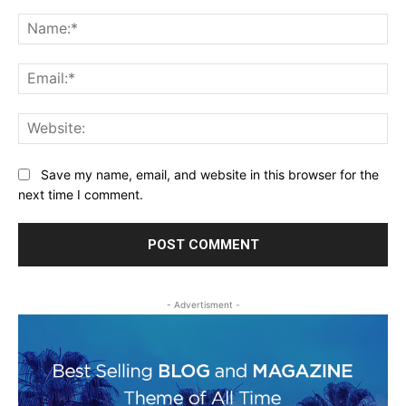
Comment:
Na
Ema
Web
Save my name, email, and website in this browser for the
next time I comment.
- Advertisment -