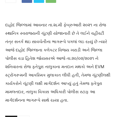
દાહોદ જિલ્લામાં આવનાર તા.૨૮મી ફેબ્રુઆરી ૨૦૨૧ ના રોજ
સ્થાનિક સ્વરાજ્યની ચૂંટણી યોજાનારી છે તે લઈને વહીવટી
તંત્ર સતર્ક થઇ સાવચેતીના ભાગરૂપે પગલાં લઇ રહ્યું છે ત્યારે
આજે દાહોદ જિલ્લાના કલેકટર વિજય ખરાડી અને જિલ્લા
પોલીસ વડા હિતેશ જોયસરએ આજે તા.૨૦/૦૨/૨૦૨૧ ને
શનિવારના રોજ ફતેપુુરા તાલુકાના મતદાન મથકો અને EVM
સ્ટ્રોંગરૂમની આકસ્મિક મુલાકાત લીધી હતી, તેમજ ચૂંટણીલક્ષી
કાર્યકરોને ચૂંટણી લક્ષી માર્ગદર્શન આપ્યું હતું તેમજ ફતેપુરા
મામલતદાર, તાલુકા વિકાસ અધિકારી પોલીસ સ્ટાફ આ
માર્ગદર્શનના ભાગરૂપે સાથે રહ્યા હતા.