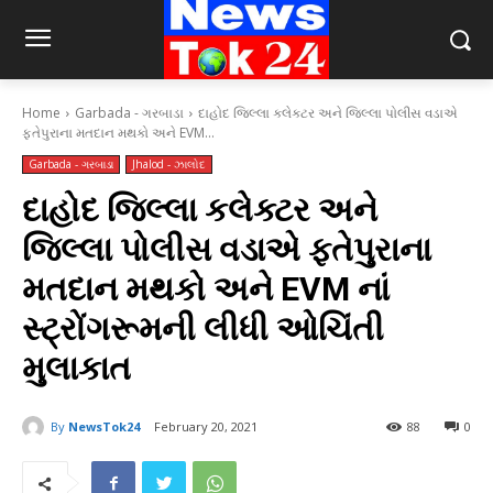
Home
Garbada - ગરબાડા
દાહોદ જિલ્લા કલેક્ટર અને જિલ્લા પોલીસ વડાએ
ફતેપુરાના મતદાન મથકો અને EVM...
Garbada - ગરબાડા
Jhalod - ઝાલોદ
દાહોદ જિલ્લા કલેક્ટર અને
જિલ્લા પોલીસ વડાએ ફતેપુરાના
મતદાન મથકો અને EVM નાં
સ્ટ્રોંગરૂમની લીધી ઓચિંતી
મુલાકાત
By
NewsTok24
February 20, 2021
88
0