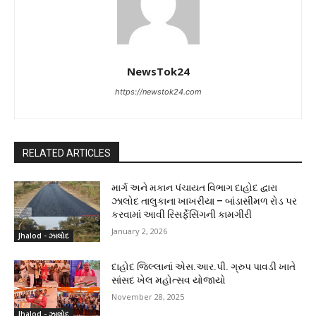
NewsTok24
https://newstok24.com
RELATED ARTICLES
માર્ગ અને મકાન પંચાયત વિભાગ દાહોદ દ્વારા
ઝાલોદ તાલુકાના ખાખરીયા – બાંડાસીમળ રોડ પર
કરવામાં આવી રિસર્ફેસિંગની કામગીરી
January 2, 2026
Jhalod - ઝાલોદ
દાહોદ જિલ્લાનાં એસ.આર.પી. ગ્રુપ પાવડી ખાતે
સાંસદ ખેલ મહોત્સવ યોજાયો
November 28, 2025
Jhalod - ઝાલોદ