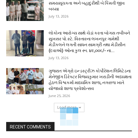
સમયસૂચકતા અને બહાદુરીથી બે કિંમતી જીવ
બચ્યા
July 13, 2026
લોકોના આરોગ્ય સાથે ચેડાં કરતા બોગસ તબીબને
સુખસર પો.સ્ટે. વિસ્તારના લખનપુર ગામેથી
મેડીકલને લગતી સાધન સામગ્રી તથા મેડીસીન
(દવાઓ) ઓના કુલ રૂા. ૪૯,૦૦૬/- ના...
July 13, 2026
ગુજરાત એગ્રો ઇન્ડસ્ટ્રીઝ કોર્પોરેશન લિમિટેડના
મેનેજીંગ ડિરેક્ટર વિજયકુમાર ખરાડીની અધ્યક્ષતા
હેઠળ વિશ્વકર્મા માધ્યમિક શાળા, નગરાળા ખાતે
યોજાયો શાળા પ્રવેશોત્સવ
June 25, 2026
Load more
RECENT COMMENTS