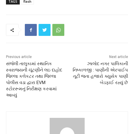
TAGS
flash
Previous article
Next article
સંજેલી તાલુકામાં સ્થાનિક
ઝાલોદ નગર પાલિકાની
સ્વરાજ્યની ચૂંટણીને લઇ દાહોદ
નિષ્કાળજી : પાણીની એરપાઈપ
જિલ્લા કલેકટર તથા જિલ્લા
તૂટી જતા હજારો ક્યુસેક પાણી
પોલીસ વડા દ્વારા EVM
બેડફાઈ રહ્યું છે
સ્ટોરરૂમનું નિરીક્ષણ કરવામાં
આવ્યું