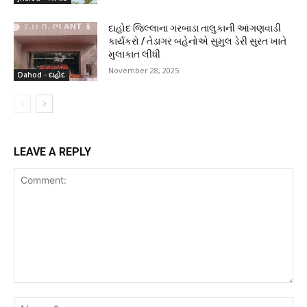
દાહોદ જિલ્લાના ગરબાડા તાલુકાની આંગણવાડી
કાર્યકરો / તેડાગર બહેનોએ સુમુલ ડેરી સુરત ખાતે
મુલાકાત લીધી
November 28, 2025
Dahod - દાહોદ
LEAVE A REPLY
Comment:
Na