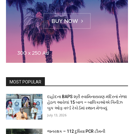
MOST POPULAR
દાહોદના BAPS શ્રી સ્વામિનારાયણ મંદિરનાં નેજા
હેઠળ આવેલાં 15 બાળ – બાલિકાઓએ ગિનીઝ
બુક ઓફ વર્લ્ડ રેકોર્ડમાં સ્થાન મેળવ્યું
July 13, 2026
જનરક્ષક – 112 દુધિયા PCR ટીમની