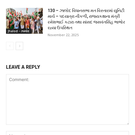
130 – ઝાલોદ વિધાનસભા મત વિસ્તારમાં યુનિટી
માર્ચ – પદયાત્રા નીકળી, રાજ્યકક્ષાના મંત્રી
રમેશભાઈ કટારા તથા સાંસદ જસવંતસિંહ ભાભોર
રહ્યા ઉપસ્થિત
Jhalod - ઝાલોદ
November 22, 2025
LEAVE A REPLY
Comment:
Na