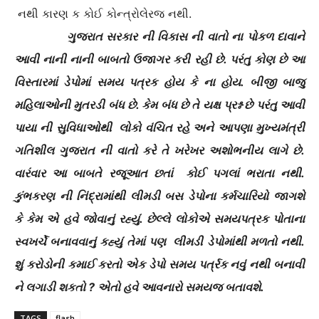
નથી કારણ ક કોઈ કોન્ત્રોલેરજ નથી.
ગુજરાત સરકાર ની વિકાસ ની વાતો ના પોકળ દાવાને
આવી નાની નાની બાબતો ઉજાગર કરી રહી છે. પરંતુ કોણ છે આ
વિસ્તારમાં ડેપોમાં સમય પત્રક હોય કે ના હોય. બીજી બાજુ
મહિલાઓની મુતરડી બંધ છે. કેમ બંધ છે તે યક્ષ પ્રશ્ન છે પરંતુ આવી
પાયા ની સુવિધાઓથી લોકો વંચિત રહે અને આપણા મુખ્યમંત્રી
ગતિશીલ ગુજરાત ની વાતો કરે તે ખરેખર અશોભનીય લાગે છે.
વારંવાર આ બાબતે રજૂઆત છતાં કોઈ પગલાં ભરાતા નથી.
કુંભકરણ ની નિંદ્રામાંથી લીમડી બસ ડેપોના કર્મચારિયો જાગશે
કે કેમ એ હવે જોવાનું રહ્યું. છેલ્લે લોકોએ સમયપત્રક પોતાના
સ્વખર્ચે બનાવવાનું કહ્યું તેમાં પણ લીમડી ડેપોમાંથી મળતો નથી.
શું કરોડોની કમાઈ કરતો એક ડેપો સમય પર્ત્રક નવું નથી બનાવી
ને લગાડી શકતો ? એતો હવે આવનારો સમયજ બતાવશે.
TAGS
flash