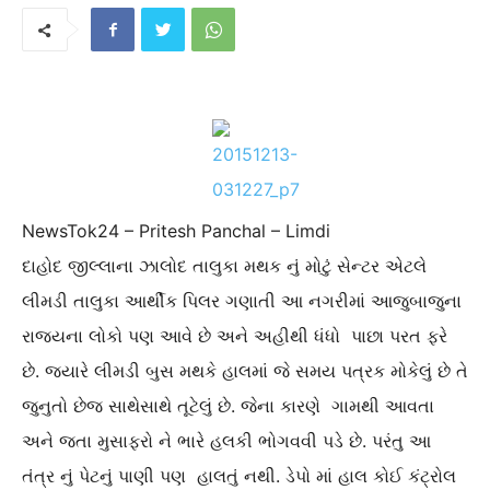
NewsTok24 – Pritesh Panchal – Limdi
દાહોદ જીલ્લાના ઝાલોદ તાલુકા મથક નું મોટું સેન્ટર એટલે
લીમડી તાલુકા આર્થીક પિલર ગણાતી આ નગરીમાં આજુબાજુના
રાજ્યના લોકો પણ આવે છે અને અહીથી ધંધો પાછા પરત ફરે
છે. જયારે લીમડી બુસ મથકે હાલમાં જે સમય પત્રક મોકેલું છે તે
જુનુતો છેજ સાથેસાથે તૂટેલું છે. જેના કારણે ગામથી આવતા
અને જતા મુસાફરો ને ભારે હલકી ભોગવવી પડે છે. પરંતુ આ
તંત્ર નું પેટનું પાણી પણ હાલતું નથી. ડેપો માં હાલ કોઈ કંટ્રોલ