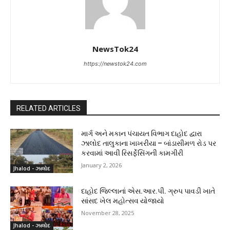
NewsTok24
https://newstok24.com
RELATED ARTICLES
માર્ગ અને મકાન પંચાયત વિભાગ દાહોદ દ્વારા
ઝાલોદ તાલુકાના ખાખરીયા – બાંડાસીમળ રોડ પર
કરવામાં આવી રિસર્ફેસિંગની કામગીરી
January 2, 2026
Jhalod - ઝાલોદ
દાહોદ જિલ્લાનાં એસ.આર.પી. ગ્રુપ પાવડી ખાતે
સાંસદ ખેલ મહોત્સવ યોજાયો
November 28, 2025
Jhalod - ઝાલોદ