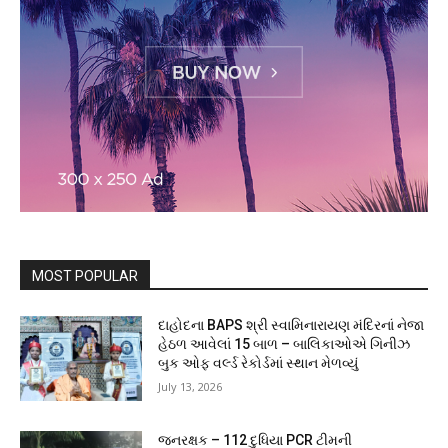
MOST POPULAR
દાહોદના BAPS શ્રી સ્વામિનારાયણ મંદિરનાં નેજા
હેઠળ આવેલાં 15 બાળ – બાલિકાઓએ ગિનીઝ
બુક ઓફ વર્લ્ડ રેકોર્ડમાં સ્થાન મેળવ્યું
July 13, 2026
જનરક્ષક – 112 દુધિયા PCR ટીમની