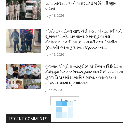
સમયસૂચકતા અને બહાદુરીથી બે કિંમતી જીવ
બચ્યા
July 13, 2026
લોકોના આરોગ્ય સાથે ચેડાં કરતા બોગસ તબીબને
સુખસર પો.સ્ટે. વિસ્તારના લખનપુર ગામેથી
મેડીકલને લગતી સાધન સામગ્રી તથા મેડીસીન
(દવાઓ) ઓના કુલ રૂા. ૪૯,૦૦૬/- ના...
July 13, 2026
ગુજરાત એગ્રો ઇન્ડસ્ટ્રીઝ કોર્પોરેશન લિમિટેડના
મેનેજીંગ ડિરેક્ટર વિજયકુમાર ખરાડીની અધ્યક્ષતા
હેઠળ વિશ્વકર્મા માધ્યમિક શાળા, નગરાળા ખાતે
યોજાયો શાળા પ્રવેશોત્સવ
June 25, 2026
Load more
RECENT COMMENTS