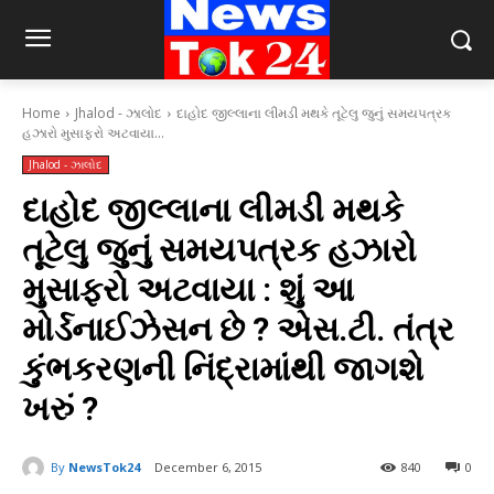
Home
Jhalod - ઝાલોદ
દાહોદ જીલ્લાના લીમડી મથકે તૂટેલુ જુનું સમયપત્રક
હઝારો મુસાફરો અટવાયા...
Jhalod - ઝાલોદ
દાહોદ જીલ્લાના લીમડી મથકે
તૂટેલુ જુનું સમયપત્રક હઝારો
મુસાફરો અટવાયા : શું આ
મોર્ડનાઈઝેસન છે ? એસ.ટી. તંત્ર
કુંભકરણની નિંદ્રામાંથી જાગશે
ખરું ?
By
NewsTok24
December 6, 2015
840
0