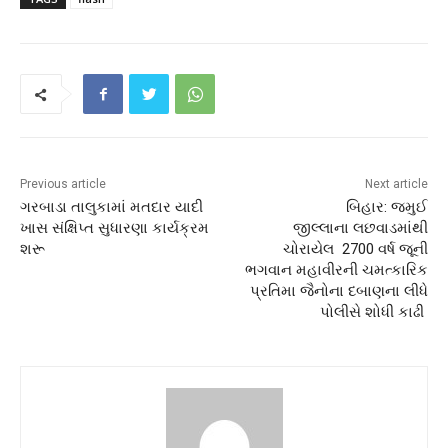
Previous article
Next article
ગરબાડા તાલુકામાં મતદાર યાદી
બિહાર: જમુઈ
ખાસ સંક્ષિપ્ત સુધારણા કાર્યક્રમ
જીલ્લાના લછવાડમાંથી
શરૂ
ચોરાયેલ 2700 વર્ષ જૂની
ભગવાન મહાવીરની ચમત્કારિક
પ્રતિમા જૈનોના દબાણના લીધે
પોલીસે શોધી કાઢી