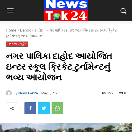
Home
Dahod - દાહોદ
નગર પાલિકા દાહોદ આયોજિત ઇન્ટર સ્કૂલ ક્રિકેટ
ટુર્નામેન્ટનું ભવ્ય આયોજન
Dahod - દાહોદ
નગર પાલિકા દાહોદ આયોજિત
ઇન્ટર સ્કૂલ ક્રિકેટ ટુર્નામેન્ટનું
ભવ્ય આયોજન
By
NewsTok24
May 3, 2023
155
0