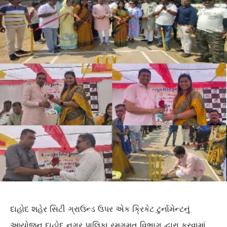
દાહોદ શહેર સિટી ગ્રાઉન્ડ ઉપર એક ક્રિકેટ ટુર્નામેન્ટનું
આયોજન દાહોદ નગર પાલિકા રમગમત વિભાગ દ્વારા કરવામાં