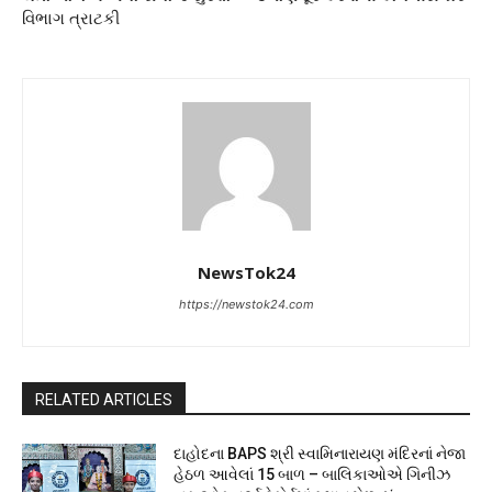
વિભાગ ત્રાટકી
NewsTok24
https://newstok24.com
RELATED ARTICLES
દાહોદના BAPS શ્રી સ્વામિનારાયણ મંદિરનાં નેજા
હેઠળ આવેલાં 15 બાળ – બાલિકાઓએ ગિનીઝ