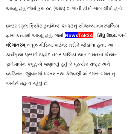
આવ્યું હતું જેમાં કુલ ૦૮ (આંઠ) શાળાની ટીમો ભાગ લીધો હતો.
ઇન્ટર સ્કૂલ ક્રિકેટ ટુર્નામેન્ટ-૨૦૨૩નું સોજન્ય નગરપાલિકા
દ્વારા કરવામાં આવ્યું હતું. જેમાં
News
Tok24
,
સિંધુ ઉદય
અને
વંદેમાતરમ્
ન્યૂઝ મીડિયા પાર્ટનર તરીકે જોડાયા હતા. આ
કાર્યક્રમ પ્રસંગે દાહોદ નગર પાલિકા રમત ગમતના ચેરમેન
ફાતેમાબેન કપૂર,એ જણાવ્યું હતું કે પ્રત્યેક રાષ્ટ્ર અને
વ્યક્તિના જીવનમાં ઘડતર તથા કેળવણી માં રમત-ગમત્ નું
અનેરું મહત્વ રહેલું છે.