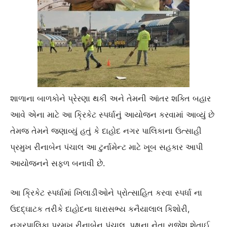
શાળાના બાળકોને પ્રેરણા થકી અને તેમની આંતર શક્તિ બહાર
આવે એના માટે આ ક્રિકેટ સ્પર્ધાનું આયોજન કરવામાં આવ્યું છે
તેમજ તેમને જણાવ્યું હતું કે દાહોદ નગર પાલિકાના ઉત્સાહી
પ્રમુખ રીનાબેન પંચાલ આ ટુર્નામેન્ટ માટે ખૂબ સહકાર આપી
આયોજનને સફળ બનાવી છે.
આ ક્રિકેટ સ્પર્ધામાં ખિલાડીઓને પ્રોત્સાહિત કરવા સ્પર્ધા ના
ઉદદ્ઘાટક તરીકે દાહોદના ધારાસભ્ય કનૈયાલાલ કિશોરી,
નગરપાલિકા પ્રમુખ રીનાબેન પંચાલ, પક્ષના નેતા રાજેશ શેતાઈ,