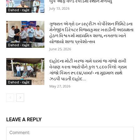
બુક ઓફ વર્લ્ડ રેકોર્ડમાં સ્થાન મેળવ્યું
July 13, 2026
Dahod - દાહોદ
ગુજરાત એગ્રો ઇન્ડસ્ટ્રીઝ કોર્પોરેશન લિમિટેડના
મેનેજીંગ ડિરેક્ટર વિજયકુમાર ખરાડીની અધ્યક્ષતા
હેઠળ વિશ્વકર્મા માધ્યમિક શાળા, નગરાળા ખાતે
યોજાયો શાળા પ્રવેશોત્સવ
Dahod - દાહોદ
June 25, 2026
દાહોદના મોટી ખરજ ગામે ઘરમાં જ ગાંજો રાખી
વેચાણ કરતા આરોપીને કુલ ૧.૮૯૦ કિલો ગ્રામ
ગાંજો કિંમત રૂા.૯૪,૫૦૦/- ના મુદ્દામાલ સાથે
ઝડપી પાડતી દાહોદ...
Dahod - દાહોદ
May 27, 2026
LEAVE A REPLY