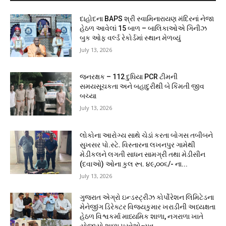
દાહોદના BAPS શ્રી સ્વામિનારાયણ મંદિરનાં નેજા
હેઠળ આવેલાં 15 બાળ – બાલિકાઓએ ગિનીઝ
બુક ઓફ વર્લ્ડ રેકોર્ડમાં સ્થાન મેળવ્યું
July 13, 2026
જનરક્ષક – 112 દુધિયા PCR ટીમની
સમયસૂચકતા અને બહાદુરીથી બે કિંમતી જીવ
બચ્યા
July 13, 2026
લોકોના આરોગ્ય સાથે ચેડાં કરતા બોગસ તબીબને
સુખસર પો.સ્ટે. વિસ્તારના લખનપુર ગામેથી
મેડીકલને લગતી સાધન સામગ્રી તથા મેડીસીન
(દવાઓ) ઓના કુલ રૂા. ૪૯,૦૦૬/- ના...
July 13, 2026
ગુજરાત એગ્રો ઇન્ડસ્ટ્રીઝ કોર્પોરેશન લિમિટેડના
મેનેજીંગ ડિરેક્ટર વિજયકુમાર ખરાડીની અધ્યક્ષતા
હેઠળ વિશ્વકર્મા માધ્યમિક શાળા, નગરાળા ખાતે
યોજાયો શાળા પ્રવેશોત્સવ