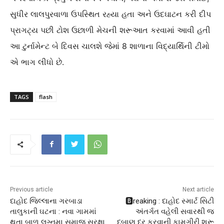
સુધીર લાલપુરવાળા ઉપસ્થિત રહ્યા હતા અને ઉદઘાટન કરી દીપ
પ્રાગટ્ય પછી ટોશ ઉછાળી મેચની શરૂઆત કરવામાં આવી હતી
આ ટુર્નામેન્ટ બે દિવસ ચાલશે જેમાં 8 શાળાના વિદ્યાર્થિની ટીમો
એ ભાગ લીધો છે.
TAGS
flash
Previous article
Next article
દાહોદ જિલ્લાના ગરબાડા
🅱️reaking : દાહોદ સ્માર્ટ સિટી
તાલુકાની ઘટના : નવા ગામમાં
અંતર્ગત વહેલી સવારથી જ
થતા બાળ લગ્નમા સમાજ સુરક્ષા
દબાણ દૂર કરવાની કામગીરી શરૂ