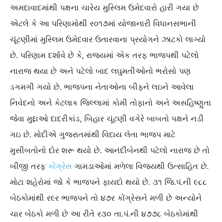
અમદાવાદમાંથી પક્ષના ચારેય મુસ્‍લિમ ઉમેદવારો હારી ગયા છે
એટલે કે આ પરિણામોથી ર૦૧૭માં યોજાનારી વિધાનસભાની
ચૂંટણીમાં મુસ્‍લિમ ઉમેદવાર ઉતારવાના પ્રયોગને ઝાટકો લાગ્‍યો
છે. પરિણામ દર્શાવે છે કે, રાજયમાં એક તરફ ભાજપથી પટેલો
નારાજ થયા છે અને પટેલો બાદ લઘુમતીઓનો ભરોસો પણ
ડગમગી ગયો છે. ભાજપના નેતાઓના બીફને લઇને આવેલા
નિવેદનો અને કેટલાક જિલ્લામાં કોમી તોફાનો અને અસહિષ્‍ણુતા
જેવા મુદ્દાઓ દાદરીકાંડ, બિહાર ચૂંટણી વગેરે બાબતો પક્ષને નડી
ગઇ છે. મોદીએ ગુજરાતમાંથી વિદાય લેતા ભાજપ માટે
મુસીબતોનો દોર શરૂ થયો છે. આનંદીબેનથી પટેલો નારાજ છે તો
બીજી તરફ
કોંગ્રેસ
ગામડાઓમાં મળેલા વિજયથી ઉત્‍સાહિત છે.
મોટા શહેરોમાં જો કે ભાજપને ફાયદો થયો છે. ૩૧ જિ.પં.ની ૯૮૮
બેઠકોમાંથી ર૯ર ભાજપને તો ૪૭ર કોંગ્રેસને મળી છે અન્‍યોને
ચાર બેઠકો મળી છે આ રીતે ર૩૦ તા.પં.ની ૪૭૭૮ બેઠકોમાંથી