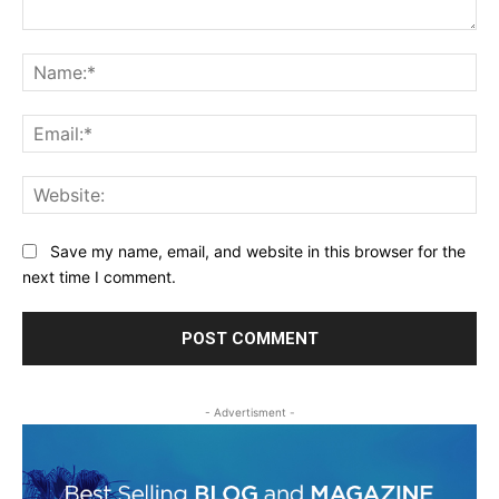
Comment:
Na
Ema
Web
Save my name, email, and website in this browser for the
next time I comment.
- Advertisment -