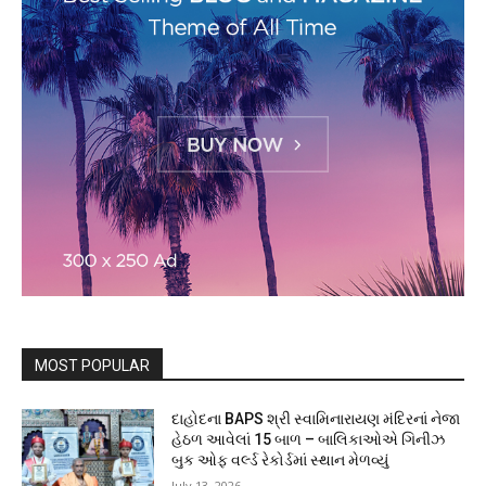
MOST POPULAR
દાહોદના BAPS શ્રી સ્વામિનારાયણ મંદિરનાં નેજા
હેઠળ આવેલાં 15 બાળ – બાલિકાઓએ ગિનીઝ
બુક ઓફ વર્લ્ડ રેકોર્ડમાં સ્થાન મેળવ્યું
July 13, 2026