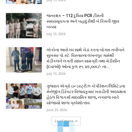
જનરક્ષક – 112 દુધિયા PCR ટીમની
સમયસૂચકતા અને બહાદુરીથી બે કિંમતી જીવ
બચ્યા
July 13, 2026
લોકોના આરોગ્ય સાથે ચેડાં કરતા બોગસ તબીબને
સુખસર પો.સ્ટે. વિસ્તારના લખનપુર ગામેથી
મેડીકલને લગતી સાધન સામગ્રી તથા મેડીસીન
(દવાઓ) ઓના કુલ રૂા. ૪૯,૦૦૬/- ના...
July 13, 2026
ગુજરાત એગ્રો ઇન્ડસ્ટ્રીઝ કોર્પોરેશન લિમિટેડના
મેનેજીંગ ડિરેક્ટર વિજયકુમાર ખરાડીની અધ્યક્ષતા
હેઠળ વિશ્વકર્મા માધ્યમિક શાળા, નગરાળા ખાતે
યોજાયો શાળા પ્રવેશોત્સવ
June 25, 2026
Load more