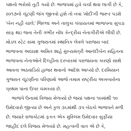
પક્ષનો ભરોસો તુટી ગયો છે. ભાજપમાં હવે ચર્ચા થવા લાગી છે કે,
ર૦૧૭નો ચૂંટણી જંગ જીતવો હશે તો નવા ‘મોદી’ની જરૂર પડશે
‘બેન નહી ચાલે.’ જિલ્લા અને તાલુકા પંચાયતમાં ભાજપના સુપડા
સાફ થઇ જતા તેની ગંભીર નોંધ કેન્‍દ્રીય નેતાગીરીએ લીધી છે.
મોડલ સ્‍ટેટ સમા ગુજરાતમાં સ્‍થાનિક લેવલે પરાજય બાદ
ભાજપના અધ્‍યક્ષ અમિત શાહે મુખ્‍યમંત્રી આનંદીબેન સહિતના
ભાજપના નેતાઓને દિલ્‍હીના દરબારમાં પરાજયના કારણો સાથે
આવતા અઠવાડિયે હાજર થવાનો આદેશ આપ્‍યો છે. દરમિયાન
ગુજરાત ચૂંટણીના પરિણામો આજે તમામ રાષ્‍ટ્રીય અખબારોના
પ્રથમ પાના ઉપર ચમકયા છે.
ભાજપે ઉનામાં વિજય મેળવ્‍યો છે જયાં પક્ષના ૧૦માંથી ૧૦
ઉમેદવારો જીત્‍યા છે અને કુલ ૩૬માંથી ૩પ બેઠકો ભાજપને મળી
છે. જયારે રાજકોટમાં ફકત એક મુસ્‍લિમ ઉમેદવાર સુફીયા
જાહીદ દલે વિજય મેળવ્‍યો છે. મહત્‍વની વાત એ છે કે,