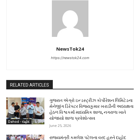
NewsTok24
https://newstok24.com
RELATED ARTICLES
ગુજરાત એગ્રો ઇન્ડસ્ટ્રીઝ કોર્પોરેશન લિમિટેડના
મેનેજીંગ ડિરેક્ટર વિજયકુમાર ખરાડીની અધ્યક્ષતા
હેઠળ વિશ્વકર્મા માધ્યમિક શાળા, નગરાળા ખાતે
યોજાયો શાળા પ્રવેશોત્સવ
Dahod - દાહોદ
June 25, 2026
રાજ્યમંત્રી કમલેશ પટેલના વરદ હસ્તે દાહોદ