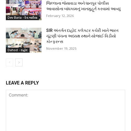
જિલ્લાના જેસાવાડા અને ધાનપુર પોલીસ
આવાસોના બાંધકામનું ખાતમુહૂર્ત કરવામાં આવ્યું
February 12, 2026
Dev Baria - દેવ.બારીયા
SIR અંતર્ગત દાહોદ કલેક્ટર કચેરી ખાતે ભારત
ચૂંટણી પંચના અધ્યક્ષ સ્થાને યોજાઈ વિડીયો
કોન્ફરન્સ
November 19, 2025
Dahod - દાહોદ
LEAVE A REPLY