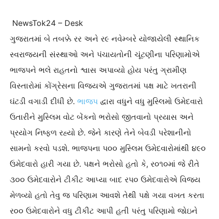
NewsTok24 – Desk
ગુજરાતમાં બે તબક્કે રર અને ર૯ નવેમ્‍બરે યોજાયેલી સ્‍થાનિક
સ્‍વરાજયની સંસ્‍થાઓ અને પંચાયતોની ચૂંટણીના પરિણામોએ
ભાજપને ભલે રાહતનો શ્વાસ અપાવ્‍યો હોય પરંતુ ગ્રામીણ
વિસ્‍તારોમાં કોંગ્રેસના વિજયએ ગુજરાતમાં પક્ષ માટે ખતરાની
ઘંટડી વગાડી દીધી છે.
ભાજપ
દ્વારા વધુને વધુ મુસ્‍લિમો ઉમેદવારો
ઉતારીને મુસ્‍લિમ વોટ બેંકનો ભરોસો જીતવાનો પ્રયાસ અને
પ્રયોગ નિષ્‍ફળ રહ્યો છે. જેને કારણે તેને બેવડી પરેશાનીનો
સામનો કરવો પડશે. ભાજપના પ૦૦ મુસ્‍લિમ ઉમેદવારોમાંથી ૪૯૦
ઉમેદવારો હારી ગયા છે. પક્ષને ભરોસો હતો કે, ર૦૧૦માં જે રીતે
૩૦૦ ઉમેદવારોને ટીકીટ આપ્‍યા બાદ રપ૦ ઉમેદવારોએ વિજય
મેળવ્‍યો હતો તેવુ જ પરિણામ આવશે તેથી પક્ષે ગયા વખત કરતા
ર૦૦ ઉમેદવારોને વધુ ટીકીટ આપી હતી પરંતુ પરિણામો જોઇને