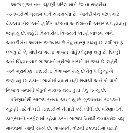
આજે ગુજરાતના ચૂંટણી પરિણામોને દેશના રાષ્‍ટ્રીય
અખબારોએ પ્રથમ પાને ચમકાવ્‍યા છે. આનંદીબેન પટેલ માટે
વેકઅપ કોલ અને હાર્દિક પટેલના આંદોલનની અસર થઇ હોવાનું
જણાયુ છે. શહેરી વિસ્‍તારોમાં વિજયને કારણે ભાજપ અને
આનંદીબેન આબરૂ જળવાય છે તેવુ તારણ કાઢયુ છે. ટેલીગ્રાફે
લખ્‍યુ છે કે, મોદીના ગઢમાં ભાજપ લોહીલોહાણ થયુ છે. દિલ્‍હી
અને બિહાર બાદ ભાજપનો ત્રીજો કારમો પરાજય છે. શહેરી
અને ગ્રામીણ મતદારોમાં વિભાજન થયુ છે તેવુ ધ હિન્‍દુએ
જણાવ્‍યુ છે. ટેકાના ભાવોમાં વધારો નહી થવાથી અને બે પાકો
નિષ્‍ફળ જવાથી ખેડુતો નારાજ થયા હતા તેવુ લખ્‍યુ છે.
પરિણામોથી ભાજપ સ્‍તબ્‍ધ થઇ ગયુ છે. ગુજરાતમાં ર૦૧૭ની
ચૂંટણી માટેની ધરી મતદારોએ તૈયારી કરી લીધી છે. પરિણામોની
કોંગ્રેસની તરફેણમાં કહેવા કરતા ભાજપ વિરોધી જનાક્રોશ વધુ
માનવામાં આવી રહ્યો છે. ભાજપની વોટની ટકાવારીમાં ઘટાડો