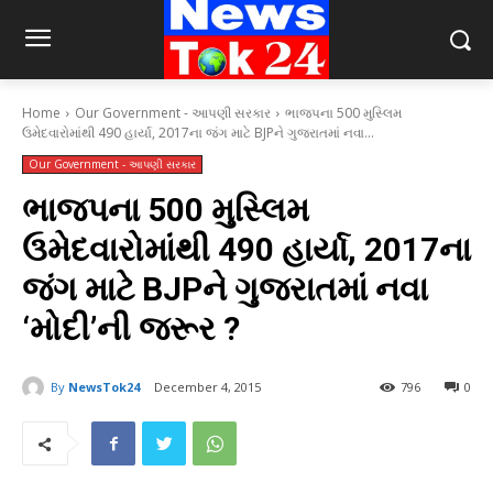
Home
Our Government - આપણી સરકાર
ભાજપના 500 મુસ્લિમ
ઉમેદવારોમાંથી 490 હાર્યા, 2017ના જંગ માટે BJPને ગુજરાતમાં નવા...
Our Government - આપણી સરકાર
ભાજપના 500 મુસ્લિમ
ઉમેદવારોમાંથી 490 હાર્યા, 2017ના
જંગ માટે BJPને ગુજરાતમાં નવા
‘મોદી’ની જરૂર ?
By
NewsTok24
December 4, 2015
796
0