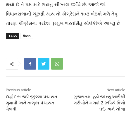
થયો છે તે પક્ષ માટે ભયનું સીગ્નલ દર્શાવે છે. આજે જો
વિધાનસભાની ચૂંટણી થાય તો કોંગ્રેસને ૧૦૩ બેઠકો મળે તેવુ
તારણ કોંગ્રેસના પ્રદેશ પ્રમુખ ભરતસિંહ સોલંકીએ આપ્‍યુ છે
TAGS
flash
Previous article
Next article
દાહોદ ભાજપે જીલ્લા પંચાયત
ગુજરાતમાં હવે જાન્યુઆરીથી
ગુમાવી અને તાલુકા પંચાયત
ગરીબોને મળશે 2 રૂપિયે કિલો
મેળવી
ઘઉ અને ચોખા