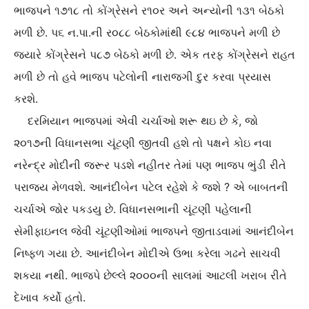
ભાજપને ૧૭૧૮ તો કોંગ્રેસને ર૧૦ર અને અન્‍યોની ૧૩૧ બેઠકો
મળી છે. પ૬ ન.પા.ની ર૦૮૮ બેઠકોમાંથી ૯૮૪ ભાજપને મળી છે
જયારે કોંગ્રેસને પ૮૭ બેઠકો મળી છે. એક તરફ કોંગ્રેસને રાહત
મળી છે તો હવે ભાજપ પટેલોની નારાજગી દુર કરવા પ્રયાસ
કરશે.
દરમિયાન ભાજપમાં એવી ચર્ચાઓ શરૂ થઇ છે કે, જો
૨૦૧૭ની વિધાનસભા ચૂંટણી જીતવી હશે તો પક્ષને કોઇ નવા
નરેન્‍દ્ર મોદીની જરૂર પડશે નહીતર તેમાં પણ ભાજપ ભુંડી રીતે
પરાજય મેળવશે. આનંદીબેન પટેલ રહેશે કે જશે ? એ બાબતની
ચર્ચાએ જોર પકડયુ છે. વિધાનસભાની ચૂંટણી પહેલાની
સેમીફાઇનલ જેવી ચૂંટણીઓમાં ભાજપને જીતાડવામાં આનંદીબેન
નિષ્‍ફળ ગયા છે. આનંદીબેન મોદીએ ઉભા કરેલા ગઢને સાચવી
શકયા નથી. ભાજપે છેલ્લે ૨૦૦૦ની સાલમાં આટલી ખરાબ રીતે
દેખાવ કર્યો હતો.