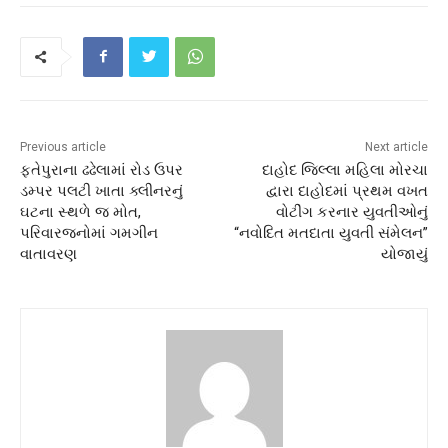
Previous article
Next article
ફતેપુરાના ઢઢેલામાં રોડ ઉપર
દાહોદ જિલ્લા મહિલા મોરચા
ડમ્પર પલટી ખાતા ક્લીનરનું
દ્વારા દાહોદમાં પ્રથમ વખત
ઘટના સ્થળે જ મોત,
વોટીંગ કરનાર યુવતીઓનું
પરિવારજનોમાં ગમગીન
“નવોદિત મતદાતા યુવતી સંમેલન”
વાતાવરણ
યોજાયું