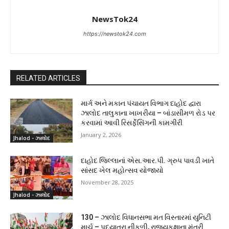
NewsTok24
https://newstok24.com
RELATED ARTICLES
માર્ગ અને મકાન પંચાયત વિભાગ દાહોદ દ્વારા
ઝાલોદ તાલુકાના ખાખરીયા – બાંડાસીમળ રોડ પર
કરવામાં આવી રિસર્ફેસિંગની કામગીરી
January 2, 2026
Jhalod - ઝાલોદ
દાહોદ જિલ્લાનાં એસ.આર.પી. ગ્રુપ પાવડી ખાતે
સાંસદ ખેલ મહોત્સવ યોજાયો
November 28, 2025
Jhalod - ઝાલોદ
130 – ઝાલોદ વિધાનસભા મત વિસ્તારમાં યુનિટી
માર્ચ – પદયાત્રા નીકળી, રાજ્યકક્ષાના મંત્રી