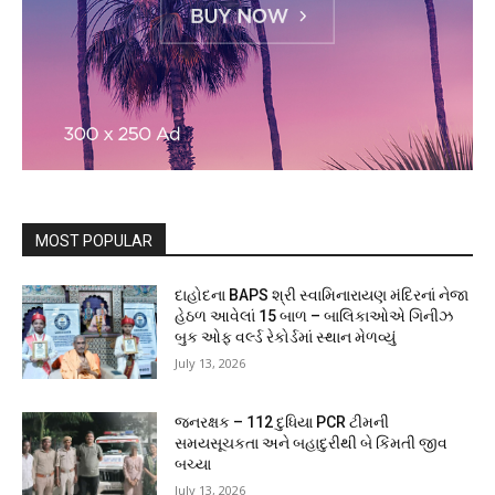
MOST POPULAR
દાહોદના BAPS શ્રી સ્વામિનારાયણ મંદિરનાં નેજા
હેઠળ આવેલાં 15 બાળ – બાલિકાઓએ ગિનીઝ
બુક ઓફ વર્લ્ડ રેકોર્ડમાં સ્થાન મેળવ્યું
July 13, 2026
જનરક્ષક – 112 દુધિયા PCR ટીમની
સમયસૂચકતા અને બહાદુરીથી બે કિંમતી જીવ
બચ્યા
July 13, 2026