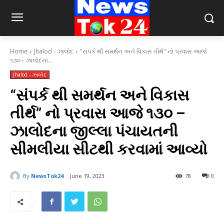
Home
Jhalod - ઝાલોદ
"સંપર્ક થી સમર્થન અને વિકાસ તીર્થ" નો પ્રવાસ આજે
૧૩૦ - ઝાલોદના...
Jhalod - ઝાલોદ
“સંપર્ક થી સમર્થન અને વિકાસ
તીર્થ” નો પ્રવાસ આજે ૧૩૦ –
ઝાલોદના જીલ્લા પંચાયતની
સીમલીયા સીટથી કરવામાં આવ્યો
By
NewsTok24
June 19, 2023
78
0