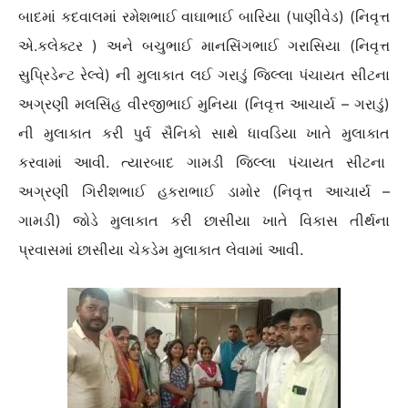
બાદમાં કદવાલમાં રમેશભાઈ વાઘાભાઈ બારિયા (પાણીવેડ) (નિવૃત્ત
એ.કલેક્ટર ) અને બચુભાઈ માનસિંગભાઈ ગરાસિયા (નિવૃત્ત
સુપ્રિડેન્ટ રેલ્વે) ની મુલાકાત લઈ ગરાડું જિલ્લા પંચાયત સીટના
અગ્રણી મલસિંહ વીરજીભાઈ મુનિયા (નિવૃત્ત આચાર્ય – ગરાડું)
ની મુલાકાત કરી પુર્વ સૈનિકો સાથે ધાવડિયા ખાતે મુલાકાત
કરવામાં આવી. ત્યારબાદ ગામડી જિલ્લા પંચાયત સીટના
અગ્રણી ગિરીશભાઈ હકરાભાઈ ડામોર (નિવૃત્ત આચાર્ય –
ગામડી) જોડે મુલાકાત કરી છાસીયા ખાતે વિકાસ તીર્થના
પ્રવાસમાં છાસીયા ચેકડેમ મુલાકાત લેવામાં આવી.