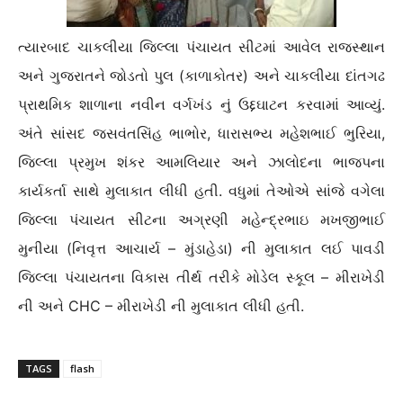
ત્યારબાદ ચાકલીયા જિલ્લા પંચાયત સીટમાં આવેલ રાજસ્થાન
અને ગુજરાતને જોડતો પુલ (કાળાકોતર) અને ચાકલીયા દાંતગઢ
પ્રાથમિક શાળાના નવીન વર્ગખંડ નું ઉદ્દઘાટન કરવામાં આવ્યું.
અંતે સાંસદ જસવંતસિંહ ભાભોર, ધારાસભ્ય મહેશભાઈ ભુરિયા,
જિલ્લા પ્રમુખ શંકર આમલિયાર અને ઝાલોદના ભાજપના
કાર્યકર્તા સાથે મુલાકાત લીધી હતી. વધુમાં તેઓએ સાંજે વગેલા
જિલ્લા પંચાયત સીટના અગ્રણી મહેન્દ્રભાઇ મખજીભાઈ
મુનીયા (નિવૃત્ત આચાર્ય – મુંડાહેડા) ની મુલાકાત લઈ પાવડી
જિલ્લા પંચાયતના વિકાસ તીર્થ તરીકે મોડેલ સ્કૂલ – મીરાખેડી
ની અને CHC – મીરાખેડી ની મુલાકાત લીધી હતી.
TAGS
flash