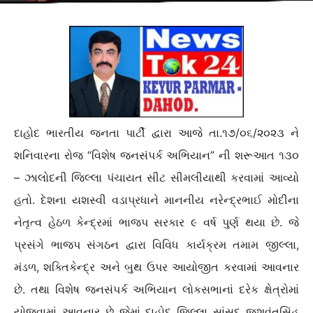
દાહોદ ભારતીય જનતા પાર્ટી દ્વારા આજે તા.૧૭/૦૬/૨૦૨૩ ને
શનિવારના રોજ “વિશેષ જનસંપર્ક અભિયાન” ની શરૂઆત ૧૩૦
– ઝાલોદની જિલ્લા પંચાયત સીટ સીમલીયાથી કરવામાં આવ્યો
હતો. દેશના યશસ્વી વડાપ્રધાને માનનીય નરેન્દ્રભાઈ મોદીના
નેતૃત્વ હેઠળ કેન્દ્રમાં ભાજપ સરકાર ૯ વર્ષ પુર્ણ થયા છે. જે
પ્રસંગે ભાજપ સંગઠન દ્વારા વિવિધ કાર્યક્રમ તમામ જીલ્લા,
મંડળ, શક્તિકેન્દ્ર અને બુથ ઉપર આયોજીત કરવામાં આવનાર
છે. તથા વિશેષ જનસંપર્ક અભિયાન લોકસભાનાં દરેક ક્ષેત્રોમાં
યોજવામાં આવનાર છે જેમાં દાહોદ જિલ્લા સાંસદ જશવંતસિંહ