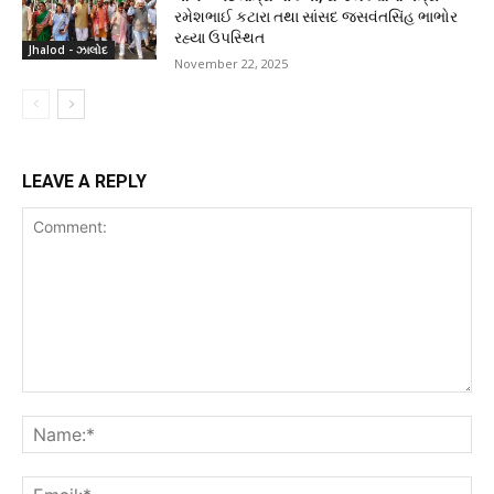
રમેશભાઈ કટારા તથા સાંસદ જસવંતસિંહ ભાભોર
રહ્યા ઉપસ્થિત
Jhalod - ઝાલોદ
November 22, 2025
LEAVE A REPLY
Comment:
Na
Ema