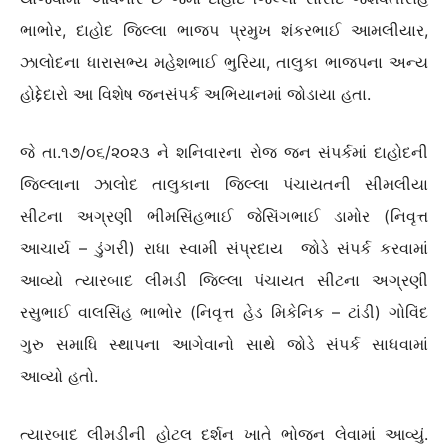
ભાભોર, દાહોદ જિલ્લા ભાજપ પ્રમુખ શંકરભાઈ આમલીયાર,
ઝાલોદના ધારાસભ્ય મહેશભાઈ ભુરિયા, તાલુકા ભાજપના અન્ય
હોદ્દેદારો આ વિશેષ જનસંપર્ક અભિયાનમાં જોડાયા હતા.
જે તા.૧૭/૦૬/૨૦૨૩ ને શનિવારના રોજ જન સંપર્કમાં દાહોદની
જિલ્લાના ઝાલોદ તાલુકાના જિલ્લા પંચાયતની સીમલીયા
સીટના અગ્રણી ભીમસિંહભાઈ જેસિંગભાઈ ડામોર (નિવૃત્ત
આચાર્ય – ડુંગરી) રાધા સ્વામી સંપ્રદાય જોડે સંપર્ક કરવામાં
આવ્યો ત્યારબાદ લીમડી જિલ્લા પંચાયત સીટના અગ્રણી
રસુભાઈ વાલસિંહ ભાભોર (નિવૃત્ત હેડ મિકેનિક – ટાંડી) ગોવિંદ
ગુરુ સમાધિ સ્થાપના આગેવાનો સાથે જોડે સંપર્ક સાધવામાં
આવ્યો હતો.
ત્યારબાદ લીમડીની હોટલ દર્શન ખાતે ભોજન લેવામાં આવ્યું.