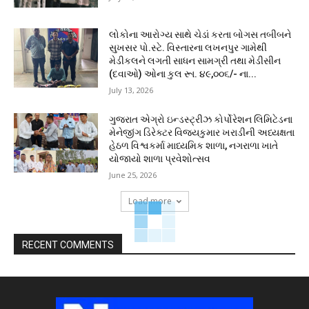
લોકોના આરોગ્ય સાથે ચેડાં કરતા બોગસ તબીબને
સુખસર પો.સ્ટે. વિસ્તારના લખનપુર ગામેથી
મેડીકલને લગતી સાધન સામગ્રી તથા મેડીસીન
(દવાઓ) ઓના કુલ રૂા. ૪૯,૦૦૬/- ના...
July 13, 2026
ગુજરાત એગ્રો ઇન્ડસ્ટ્રીઝ કોર્પોરેશન લિમિટેડના
મેનેજીંગ ડિરેક્ટર વિજયકુમાર ખરાડીની અધ્યક્ષતા
હેઠળ વિશ્વકર્મા માધ્યમિક શાળા, નગરાળા ખાતે
યોજાયો શાળા પ્રવેશોત્સવ
June 25, 2026
Load more
RECENT COMMENTS