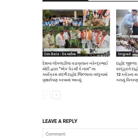
Dev Baria - દેવ.બારીયા
Singvad
દેશના લોકલાડીલા વડાપ્રધાન નરેન્દ્રભાઈ
દાહોદ જીલ્લ
મોદી દ્વારા “એક પેડ માઁ કે નામ” ના
વરદ્હસ્તે દાહ
કાર્યક્રમ સંદર્ભે દાહોદ જિલ્લાના તાલુકામાં
12 કરોડના સ
વૃક્ષારોપણ કરવામાં આવ્યું
કરાયું વિતરણ
LEAVE A REPLY