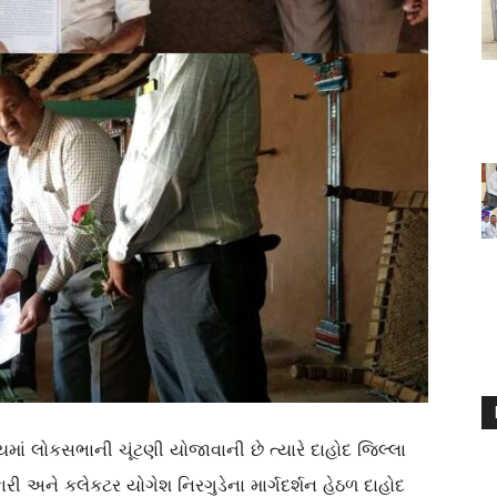
ં લોકસભાની ચૂંટણી યોજાવાની છે ત્યારે દાહોદ જિલ્લા
રી અને કલેકટર યોગેશ નિરગુડેના માર્ગદર્શન હેઠળ દાહોદ