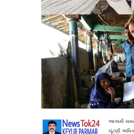
આગામી સમયમા
ચૂંટણી અધિકા