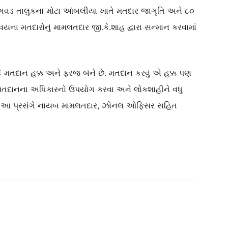
ંગવડ તાલુકના મોટા આંબલીયા ખાતે મતદાર જાગૃતિ અને ૮૦
 વયના મતદારોનું મામલતદાર જી.કે.શાહ દ્વારા સન્માન કરવામાં
ે મતદાન હક્ક અને ફરજ બંને છે. મતદાન કરવું એ હક્ક પણ
 મતદાનના અધિકારનો ઉપયોગ કરવા અને લોકશાહીને વધુ
ો. આ પ્રસંગે નાયબ મામલતદાર, ઝોનલ ઓફિસર સહિત