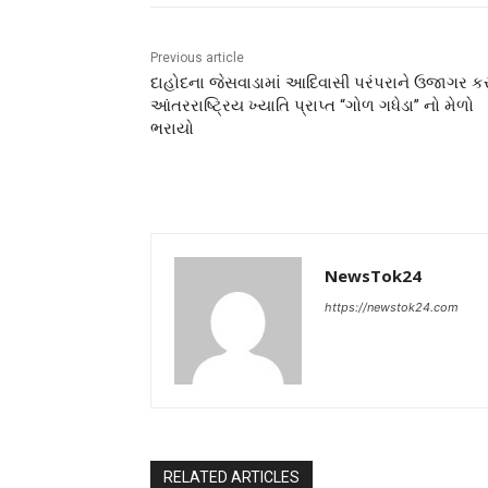
Previous article
દાહોદના જેસવાડામાં આદિવાસી પરંપરાને ઉજાગર ક
આંતરરાષ્ટ્રિય ખ્યાતિ પ્રાપ્ત “ગોળ ગધેડા” નો મેળો
ભરાયો
NewsTok24
https://newstok24.com
RELATED ARTICLES