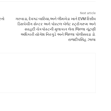
Next article
રતો
ગરબાડા, દેવગઢ બારિયા,અને લીમખેડા ખાતે EVM રિસીવ
ડિસપેચીંગ સેન્ટર અને પોસ્ટલ બેલેટ સ્ટ્રોંગરૂમ અને
સરહદી ચેકપોસ્ટની મુલાકાત લેતા જિલ્લા ચૂંટણી
અધિકારી યોગેશ નિરગુડે અને જિલ્લા પોલીસવડા ડો.
રાજદીપસિંહ ઝાલા