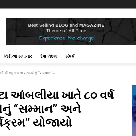
વિડીઓ સમાચાર
દેશ વિદેશ
સંપર્ક
્ષ થી વધુ વયના મતદારોનું "સમ્માન"...
ટા આંબલીયા ખાતે ૮૦ વર્ષ
નું “સમ્માન” અને
્યક્રમ” યોજાયો