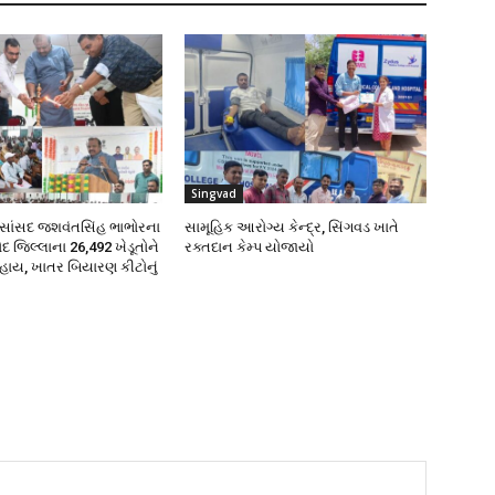
Singvad
ા સાંસદ જશવંતસિંહ ભાભોરના
સામૂહિક આરોગ્ય કેન્દ્ર, સિંગવડ ખાતે
ોદ જિલ્લાના 26,492 ખેડૂતોને
રક્તદાન કેમ્પ યોજાયો
હાય, ખાતર બિયારણ કીટોનું