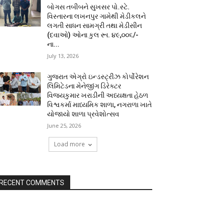
બોગસ તબીબને સુખસર પો.સ્ટે.
વિસ્તારના લખનપુર ગામેથી મેડીકલને
લગતી સાધન સામગ્રી તથા મેડીસીન
(દવાઓ) ઓના કુલ રૂા. ૪૯,૦૦૬/-
ના...
July 13, 2026
ગુજરાત એગ્રો ઇન્ડસ્ટ્રીઝ કોર્પોરેશન
લિમિટેડના મેનેજીંગ ડિરેક્ટર
વિજયકુમાર ખરાડીની અધ્યક્ષતા હેઠળ
વિશ્વકર્મા માધ્યમિક શાળા, નગરાળા ખાતે
યોજાયો શાળા પ્રવેશોત્સવ
June 25, 2026
Load more
RECENT COMMENTS