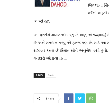
જિલ્લાના સિ
વર્ષથી વધુની
આવ્યું હતું,
આ પ્રસંગે મામલતદાર જી.કે. શાહ એ જણાવ્યું ક
છે અને મતદાન કરવું એ ફરજ પણ છે. માટે આ
સશકત કરવા ઉપસ્થિત સૌને અનુરોધ કર્યો હત
મતદારો જોડાયા હતા.
TAGS
flash
Share