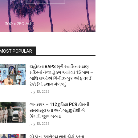
MOST POPULAR
દાહોદના BAPS શ્રી સ્વામિનારાયણ
મંદિરનાં નેજા હેઠળ આવેલાં 15 બાળ –
બાલિકાઓએ ગિનીઝ બુક ઓફ વર્લ્ડ
રેકોર્ડમાં સ્થાન મેળવ્યું
July 13, 2026
જનરક્ષક – 112 દુધિયા PCR ટીમની
સમયસૂચકતા અને બહાદુરીથી બે
કિંમતી જીવ બચ્યા
July 13, 2026
લોકોના આરોગ્ય સાથે ચેડાં કરતા