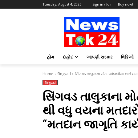
Tuesday, August 4, 2026
Sign in / Join
Buy now!
હોમ
દાહોદ
આપણી સરકાર
વિડિઓ
Home
Singvad
સિંગવડ તાલુકાના મોટા આંબલીયા ખાતે ૮૦ વર
Singvad
સિંગવડ તાલુકાના મો
થી વધુ વયના મતદારો
“મતદાન જાગૃતિ કાર