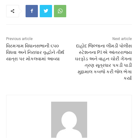
Previous article
Next article
વિરમગામ વિધાનસભાની ૬૫૦
દાહોદ જિલ્લાના લીમડી પોલીસ
વિધવા અને નિરાધાર વૃદ્ધોને તીર્થ
સ્ટેશનના P.I.એ આંતરરાજ્ય
યાત્રા પર મોકલવામાં આવ્યા
ઘરફોડ અને વાહન ચોરી ગેંગના
ત્રણ સૂત્રધાર પકડી પાડી
મુદ્દામાલ કબજે કરી જેલ ભેગા
કર્યા