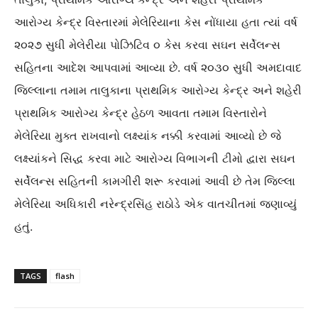
આરોગ્ય કેન્દ્ર વિસ્તારમાં મેલેરિયાના કેસ નોંધાયા હતા ત્યાં વર્ષ
૨૦૨૭ સુધી મેલેરીયા પોઝિટિવ ૦ કેસ કરવા સઘન સર્વેલન્સ
સહિતના આદેશ આપવામાં આવ્યા છે. વર્ષ ૨૦૩૦ સુધી અમદાવાદ
જિલ્લાના તમામ તાલુકાના પ્રાથમિક આરોગ્ય કેન્દ્ર અને શહેરી
પ્રાથમિક આરોગ્ય કેન્દ્ર હેઠળ આવતા તમામ વિસ્તારોને
મેલેરિયા મુક્ત રાખવાનો લક્ષ્યાંક નક્કી કરવામાં આવ્યો છે જે
લક્ષ્યાંકને સિદ્ધ કરવા માટે આરોગ્ય વિભાગની ટીમો દ્વારા સઘન
સર્વેલન્સ સહિતની કામગીરી શરૂ કરવામાં આવી છે તેમ જિલ્લા
મેલેરિયા અધિકારી નરેન્દ્રસિંહ રાઠોડે એક વાતચીતમાં જણાવ્યું
હતું.
TAGS
flash