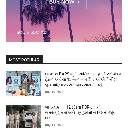
MOST POPULAR
દાહોદના BAPS શ્રી સ્વામિનારાયણ મંદિરનાં નેજા
હેઠળ આવેલાં 15 બાળ – બાલિકાઓએ ગિનીઝ
બુક ઓફ વર્લ્ડ રેકોર્ડમાં સ્થાન મેળવ્યું
July 13, 2026
જનરક્ષક – 112 દુધિયા PCR ટીમની
સમયસૂચકતા અને બહાદુરીથી બે કિંમતી જીવ
બચ્યા
July 13, 2026