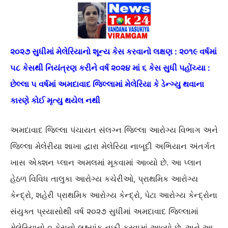
૨૦૨૭ સુધીમાં મેલેરિયાનો શૂન્ય કેસ કરવાનો લક્ષણ : ૨૦૧૯ વર્ષમાં
૫૮ કેસથી નિયંત્રણ કરીને વર્ષ ૨૦૨૪ માં ૬ કેસ સુધી પહોંચ્યા :
છેલ્લા ૫ વર્ષમાં અમદાવાદ જિલ્લામાં મેલેરિયા કે ડેન્ગ્યુ થવાના
કારણે કોઈ મૃત્યુ થયેલ નથી
અમદાવાદ જિલ્લા પંચાયત સંલગ્ન જિલ્લા આરોગ્ય વિભાગ અને
જિલ્લા મેલેરીયા શાખા દ્વારા મેલેરિયા નાબૂદી અભિયાન અંતર્ગત
ખાસ એક્શન પ્લાન અમલમાં મૂકવામાં આવ્યો છે. આ પ્લાન
હેઠળ વિવિધ તાલુકા આરોગ્ય કચેરીઓ, પ્રાથમિક આરોગ્ય
કેન્દ્રો, શહેરી પ્રાથમિક આરોગ્ય કેન્દ્રો, પેટા આરોગ્ય કેન્દ્રોના
સંયુક્ત પ્રયાસોથી વર્ષ ૨૦૨૭ સુધીમાં અમદાવાદ જિલ્લામાં
મેલેરિયાનો ૦ કેસનો લક્ષ્યાંક નક્કી કરવામાં આવ્યો છે. અને આ