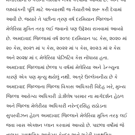
લક્ષ્યાંકની પૂર્તિ માટે અત્યારથી જ તૈયારીઓ શરૂ કરી દેવામાં
આવી છે. જ્યારે તે પછીના ત્રણ વર્ષ દરમિયાન જિલ્લાને
મેલેરિયા મુક્તિ તરફ લઈ જવાનો પણ ઉદ્દેશ્ય રાખવામાં આવ્યો
છે. અમદાવાદ જિલ્લામાં વર્ષ ૨૦૧૯ દરમિયાન ૫૮ કેસ, ૨૦૨૦ માં
૨૦ કેસ, ૨૦૨૧ માં ૫ કેસ, ૨૦૨૨ માં ૫ કેસ, ૨૦૨૩ માં ૨ કેસ
અને ૨૦૨૪ માં ૬ મેલેરિયા પોઝિટિવ કેસ નોંધાયા હતા.
અમદાવાદ જિલ્લામાં છેલ્લા ૫ વર્ષમાં મેલેરિયા અને ડેન્ગ્યુના
કારણે એક પણ મૃત્યુ થયેલું નથી‌. અત્રે ઉલ્લેખનીય છે કે
અમદાવાદ જિલ્લાના જિલ્લા વિકાસ અધિકારી વિદેહ ખરે, મુખ્ય
જિલ્લા આરોગ્ય અધિકારી ડો.શૈલેષ પરમાર ના માર્ગદર્શન હેઠળ
અને જિલ્લા મેલેરીયા અધિકારી નરેન્દ્રસિંહ રાઠોડના
સુપરવીઝન હેઠળ અમદાવાદ જિલ્લાને મેલેરિયા મુક્તિ તરફ લઈ
જવા ખાસ એક્શન પ્લાન કરવામાં આવ્યો છે. પાછલા વર્ષોમાં જે
તાલુકા, પ્રાથમિક આરોગ્ય કેન્દ્ર અને શહેરી પ્રાથમિક