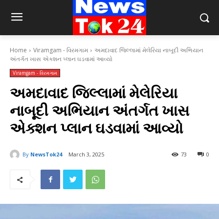
Home
Viramgam - વિરમગામ
અમદાવાદ જિલ્લામાં મેલેરિયા નાબૂદી અભિયાન
અંતર્ગત ખાસ એક્શન પ્લાન ઘડવામાં આવ્યો
Viramgam - વિરમગામ
અમદાવાદ જિલ્લામાં મેલેરિયા
નાબૂદી અભિયાન અંતર્ગત ખાસ
એક્શન પ્લાન ઘડવામાં આવ્યો
By
NewsTok24
March 3, 2025
73
0