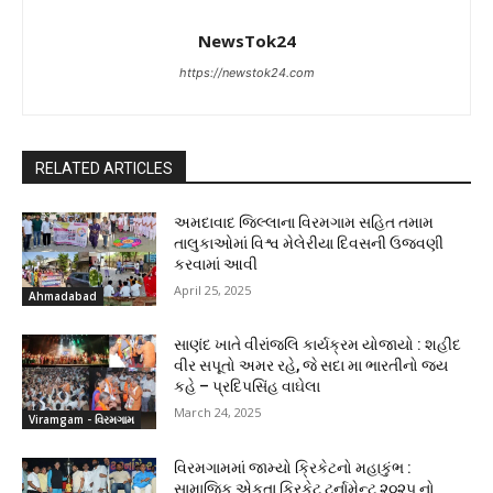
NewsTok24
https://newstok24.com
RELATED ARTICLES
અમદાવાદ જિલ્લાના વિરમગામ સહિત તમામ
તાલુકાઓમાં વિશ્વ મેલેરીયા દિવસની ઉજવણી
કરવામાં આવી
April 25, 2025
Ahmadabad
સાણંદ ખાતે વીરાંજલિ કાર્યક્રમ યોજાયો : શહીદ
વીર સપૂતો અમર રહે, જે સદા મા ભારતીનો જય
કહે – પ્રદિપસિંહ વાઘેલા
March 24, 2025
Viramgam - વિરમગામ
વિરમગામમાં જામ્યો ક્રિકેટનો મહાકુંભ :
સામાજિક એકતા ક્રિકેટ ટુર્નામેન્ટ ૨૦૨૫ નો