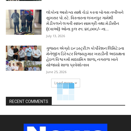
લોકોના આરોગ્ય સાથે ચેડાં કરતા બોગસ તબીબને
સુખસર પો.સ્ટે. વિસ્તારના લખનપુર ગામેથી
મેડીકલને લગતી સાધન સામગ્રી તથા મેડીસીન
(દવાઓ) ઓના કુલ રૂા. ૪૯,૦૦૬/- ના...
July 13, 2026
ગુજરાત એગ્રો ઇન્ડસ્ટ્રીઝ કોર્પોરેશન લિમિટેડના
મેનેજીંગ ડિરેક્ટર વિજયકુમાર ખરાડીની અધ્યક્ષતા
હેઠળ વિશ્વકર્મા માધ્યમિક શાળા, નગરાળા ખાતે
યોજાયો શાળા પ્રવેશોત્સવ
June 25, 2026
Load more
RECENT COMMENTS