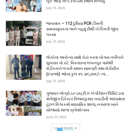
બુક ઓફ વર્લ્ડ રેકોર્ડમાં સ્થાન મેળવ્યું
July 13, 2026
જનરક્ષક – 112 દુધિયા PCR ટીમની
સમયસૂચકતા અને બહાદુરીથી બે કિંમતી જીવ
બચ્યા
July 13, 2026
લોકોના આરોગ્ય સાથે ચેડાં કરતા બોગસ તબીબને
સુખસર પો.સ્ટે. વિસ્તારના લખનપુર ગામેથી
મેડીકલને લગતી સાધન સામગ્રી તથા મેડીસીન
(દવાઓ) ઓના કુલ રૂા. ૪૯,૦૦૬/- ના...
July 13, 2026
ગુજરાત એગ્રો ઇન્ડસ્ટ્રીઝ કોર્પોરેશન લિમિટેડના
મેનેજીંગ ડિરેક્ટર વિજયકુમાર ખરાડીની અધ્યક્ષતા
હેઠળ વિશ્વકર્મા માધ્યમિક શાળા, નગરાળા ખાતે
યોજાયો શાળા પ્રવેશોત્સવ
June 25, 2026
Load more