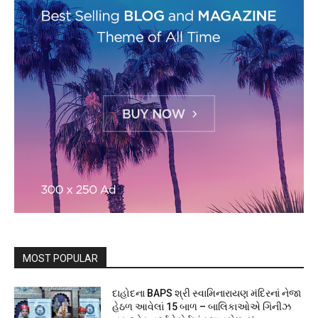
MOST POPULAR
દાહોદના BAPS શ્રી સ્વામિનારાયણ મંદિરનાં નેજા
હેઠળ આવેલાં 15 બાળ – બાલિકાઓએ ગિનીઝ