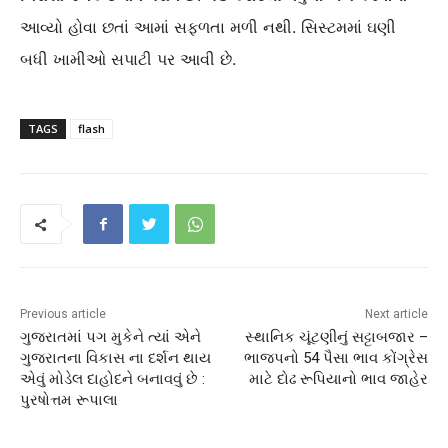
આવ્યો હોવા છતાં આમાં સફળતા મળી નથી. સિસ્ટમમાં ઘણી
બધી ખામીઓ સપાટી પર આવી છે.
TAGS
flash
Previous article
Next article
ગુજરાતમાં પગ મુકેને ત્યાં એને
સ્થાનિક ચૂંટણીનું સટ્ટાબજાર –
ગુજરાતના વિકાસ ના દર્શન થાય
ભાજપનો 54 પૈસા ભાવ કોંગ્રેસ
એવું મોડેલ દાહોદને બનાવવું છે :
માટે દોઢ રૂપિયાનો ભાવ જાહેર
પુરષોત્તમ રૂપાલા