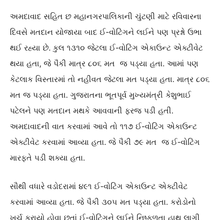
અમદાવાદ સહિત છ મહાનગરપાલિકાની ચુંટણી માટે રવિવારના
દિવસે મતદાન યોજાયા બાદ ઈ-વોટિંગને લઈને પણ પ્રશ્નો ઉભા
થઈ રહ્યા છે. કુલ ૧૩૧૦ જેટલા ઈ-વોટિંગ એકાઉન્ટ એક્ટીવેટ
થયા હતા, જે પૈકી માત્ર ૮૦૬ મત જ પડ્યા હતા. આમાં પણ
કેટલાક વિસ્તારમાં તો નહીવત જેટલા મત પડ્યા હતા. માત્ર ૮૦૬
મત જ પડ્યા હતા. ગુજરાતના ભૂતપૂર્વ મુખ્યમંત્રી કેશુભાઈ
પટેલને પણ મતદાન મથકે આવવાની ફરજ પડી હતી.
અમદાવાદની વાત કરવામાં આવે તો ૧૧૭ ઈ-વોટિંગ એકાઉન્ટ
એક્ટીવેટ કરવામાં આવ્યા હતા. જે પૈકી ૭૯ મત જ ઈ-વોટિંગ
મારફતે પડી શક્યા હતા.
સૌથી વધારે વડોદરામાં ૪૯૧ ઈ-વોટિંગ એકાઉન્ટ એક્ટીવેટ
કરવામાં આવ્યા હતા. જે પૈકી ૩૦૫ મત પડ્યા હતા. કરોડોનો
ખર્ચ કરાયો હોવા છતાં ઈ-વોટિંગને લઈને નિષ્ફળતા હાથ લાગી