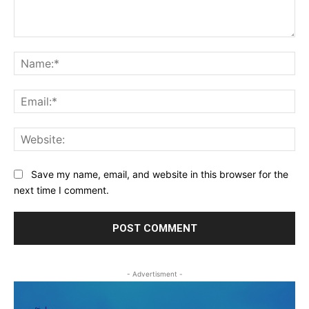
Comment:
Na
Ema
Web
Save my name, email, and website in this browser for the
next time I comment.
- Advertisment -