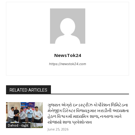
NewsTok24
https://newstok24.com
RELATED ARTICLES
ગુજરાત એગ્રો ઇન્ડસ્ટ્રીઝ કોર્પોરેશન લિમિટેડના
મેનેજીંગ ડિરેક્ટર વિજયકુમાર ખરાડીની અધ્યક્ષતા
હેઠળ વિશ્વકર્મા માધ્યમિક શાળા, નગરાળા ખાતે
યોજાયો શાળા પ્રવેશોત્સવ
Dahod - દાહોદ
June 25, 2026