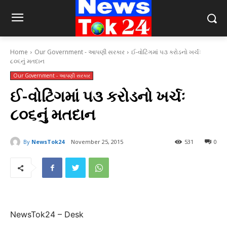
Home
Our Government - આપણી સરકાર
ઈ-વોટિંગમાં ૫૩ કરોડનો ખર્ચઃ
૮૦૬નું મતદાન
Our Government - આપણી સરકાર
ઈ-વોટિંગમાં ૫૩ કરોડનો ખર્ચઃ
૮૦૬નું મતદાન
By
NewsTok24
November 25, 2015
531
0
NewsTok24 – Desk