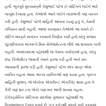
હતી. ભૂતપૂર્વ મુખ્યમંત્રી કેશુભાઈ પટેલ ઈ-વોટિંગને લઈને ભારે
નાખુશ દેખાયા હતા. તેઓએ આને લઈને નારાજગી પણ વ્યક્ત
કરી હતી. કેશુભાઈ પટેલે માહિતી આપતા કહ્યું હતું કે, તેમની
તબિયત સારી નહતી. આજ કારણસર તેઓએ આ વખતે ઈ-
વોટિંગ મારફતે મતદાન કરવાનો નિર્ણય કર્યો હતો.પરંતુ રાજ્ય
ચુંટણીપંચના ભાગરૂપે મિસ મેેનેજમેન્ટના લીધે આ શક્યતા બની
નહતી. અમદાવાદમાં પહેલાથી જ તેમના કાર્યક્રમો હતા, પરંતુ
૨૧૮ કિલોમીટર જવાની તેમને ફરજ પડી હતી અને મત
આપવાની ફરજ પડી હતી. કેશુભાઈ પટેલ એક માત્ર એવા
વ્યક્તિ નહતા આવા અન્ય વ્યક્તિઓ પણ રહ્યા હતા. પ્રાપ્ત
માહિતી મુજબ, જે લોકોના એકાઉન્ટ એક્ટીવેટ થયા હતા તે
પૈકી પણ ૪૦ ટકા લોકો પણ મત આપી શક્યા નહતા.
ઈલેક્ટ્રોનિક વોટિંગના સંદર્ભમાં ગુજરાત પહેલાથી જ
નિરાશાજનક દેખાવ ધરાવે છે. ૫૩ કરોડથી વધુનો ખર્ચ કરવામાં