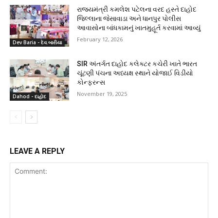
રાજ્યમંત્રી કમલેશ પટેલના વરદ હસ્તે દાહોદ
જિલ્લાના જેસાવાડા અને ધાનપુર પોલીસ
આવાસોના બાંધકામનું ખાતમુહૂર્ત કરવામાં આવ્યું
February 12, 2026
Dev Baria - દેવ.બારીયા
SIR અંતર્ગત દાહોદ કલેક્ટર કચેરી ખાતે ભારત
ચૂંટણી પંચના અધ્યક્ષ સ્થાને યોજાઈ વિડીયો
કોન્ફરન્સ
November 19, 2025
Dahod - દાહોદ
LEAVE A REPLY