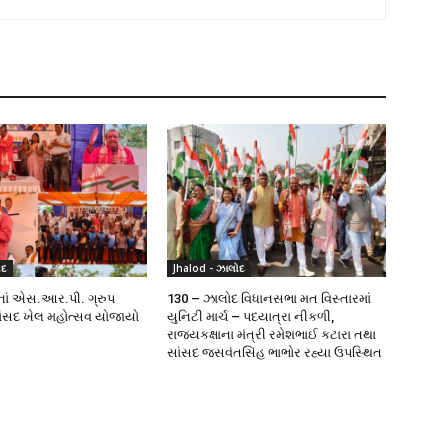
ોદ
Jhalod - ઝાલોદ
ાનાં એસ.આર.પી. ગ્રુપ
130 – ઝાલોદ વિધાનસભા મત વિસ્તારમાં
સાંસદ ખેલ મહોત્સવ યોજાયો
યુનિટી માર્ચ – પદયાત્રા નીકળી,
રાજ્યકક્ષાના મંત્રી રમેશભાઈ કટારા તથા
સાંસદ જસવંતસિંહ ભાભોર રહ્યા ઉપસ્થિત