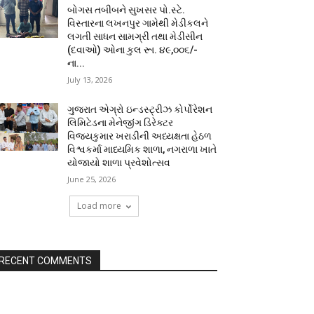
બોગસ તબીબને સુખસર પો.સ્ટે.
વિસ્તારના લખનપુર ગામેથી મેડીકલને
લગતી સાધન સામગ્રી તથા મેડીસીન
(દવાઓ) ઓના કુલ રૂા. ૪૯,૦૦૬/-
ના...
July 13, 2026
ગુજરાત એગ્રો ઇન્ડસ્ટ્રીઝ કોર્પોરેશન
લિમિટેડના મેનેજીંગ ડિરેક્ટર
વિજયકુમાર ખરાડીની અધ્યક્ષતા હેઠળ
વિશ્વકર્મા માધ્યમિક શાળા, નગરાળા ખાતે
યોજાયો શાળા પ્રવેશોત્સવ
June 25, 2026
Load more
RECENT COMMENTS