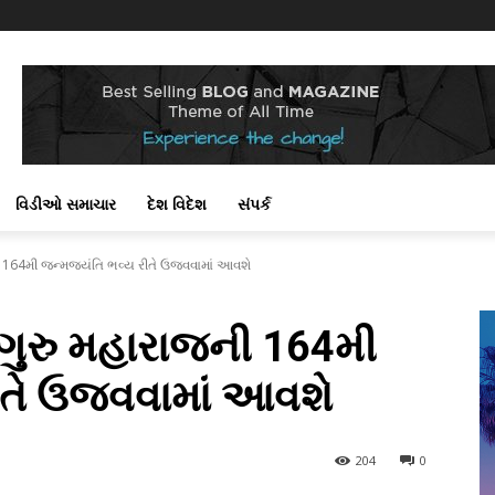
!
વિડીઓ સમાચાર
દેશ વિદેશ
સંપર્ક
ની 164મી જન્મજયંતિ ભવ્ય રીતે ઉજવવામાં આવશે
દ ગુરુ મહારાજની 164મી
ીતે ઉજવવામાં આવશે
204
0