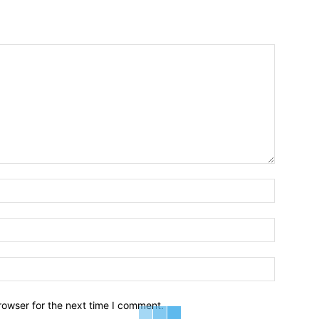
Name:*
Email:*
Website:
rowser for the next time I comment.