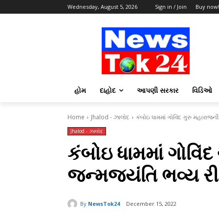
Wednesday, August 5, 2026
Sign in / Join
Buy now
હોમ
દાહોદ
આપણી સરકાર
વિડિઓ
Home
Jhalod - ઝાલોદ
કંબોઇ ધામમાં ગોવિંદ ગુરુ મહારાજ
Jhalod - ઝાલોદ
કંબોઇ ધામમાં ગોવિં
જન્મજયંતિ ભવ્ય ર
By
NewsTok24
December 15, 2022