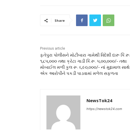
Share
Previous article
ફતેપુરા પોલીસને મોટીબારા ગામેથી વિદેશી દારૂ કિં.રૂ
૧,૮૫,૦૦૦ તથા ક્રેટા ગાડી કિં.રૂ. ૫,૦૦,૦૦૦/- તથા
મોબાઈલ મળી કુલ રૂ. ૬,૯૦,૦૦૦/- નાં મુદ્દામાલ સાથે
એક આરોપીને પકડી પાડવામાં મળેલ સફળતા
NewsTok24
https://newstok24.com