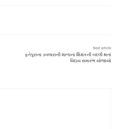
Next article
.
ફતેપુરાના ડબલારાની શાળાના શિક્ષકની બદલી થતાં
વિદાય સમારંભ યોજાયો