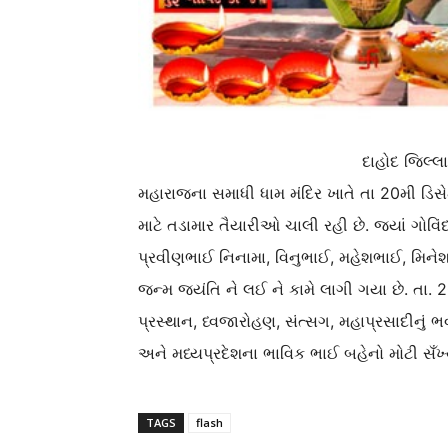
દાહોદ જિલ્લા
મહારાજના સમાધી ધામ મંદિર ખાતે તા 20મી ડિ
માટે તડામાર તૈયારીઓ ચાલી રહી છે. જ્યાં ગોવિ
પ્રવીણભાઈ નિનામા, વિનુભાઈ, મહેશભાઈ, મિનેશ
જન્મ જ્યંતિ ને લઈ ને કામે લાગી ગયા છે. તા.
પ્રસ્થાન, ધ્વજારોહણ, સંત્સગ, મહાપ્રસાદીનું
અને મધ્યપ્રદેશના ભાવિક ભાઈ બહેનો મોટી સઁખ્ય
TAGS
flash