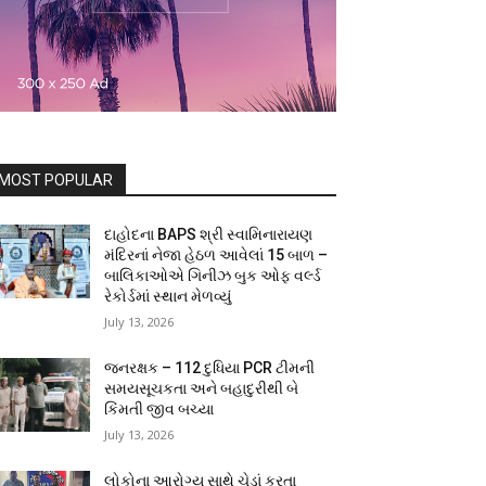
MOST POPULAR
દાહોદના BAPS શ્રી સ્વામિનારાયણ
મંદિરનાં નેજા હેઠળ આવેલાં 15 બાળ –
બાલિકાઓએ ગિનીઝ બુક ઓફ વર્લ્ડ
રેકોર્ડમાં સ્થાન મેળવ્યું
July 13, 2026
જનરક્ષક – 112 દુધિયા PCR ટીમની
સમયસૂચકતા અને બહાદુરીથી બે
કિંમતી જીવ બચ્યા
July 13, 2026
લોકોના આરોગ્ય સાથે ચેડાં કરતા