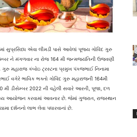
માં સુપ્રસિધ્ધ એવા લીમડી પાસે આવેલાં પૂજ્ય ગોવિંદ ગુરુ
સેમ્બર ને મંગળવાર ના રોજ 164 મી જન્મજયંતિની ઉજવણી
ંદ ગુરુ મહારાજ કંબોઇ ટ્રસ્ટના પ્રમુખ પંકજભાઈ નિનામા
ભાઈ વગેરે ભાવિક ભક્તો ગોવિંદ ગુરુ મહારાજની 164મી
 20 મી ડીસેમ્બર 2022 ની વહેલી સવારે આરતી, પૂજા, દળ
 ભવ્ય આયોજન કરવામાં આવનાર છે. જેમાં ગુજરાત, રાજસ્થાન
ામા દર્શનનો લાભ લેવા પધારવાનાં છે.