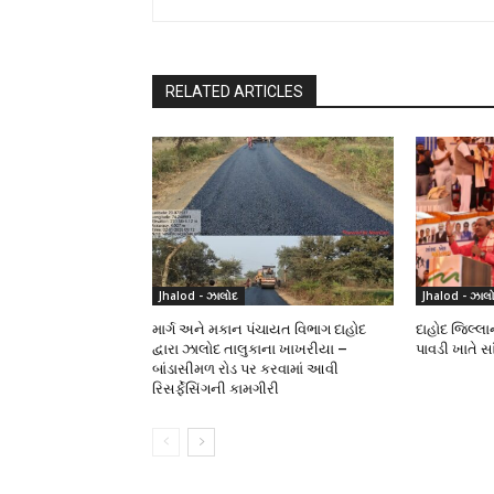
RELATED ARTICLES
Jhalod - ઝાલોદ
Jhalod - ઝાલ
માર્ગ અને મકાન પંચાયત વિભાગ દાહોદ
દાહોદ જિલ્લ
દ્વારા ઝાલોદ તાલુકાના ખાખરીયા –
પાવડી ખાતે 
બાંડાસીમળ રોડ પર કરવામાં આવી
રિસર્ફેસિંગની કામગીરી