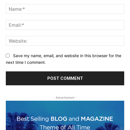
Comment:
Na
Ema
Web
Save my name, email, and website in this browser for the
next time I comment.
- Advertisment -