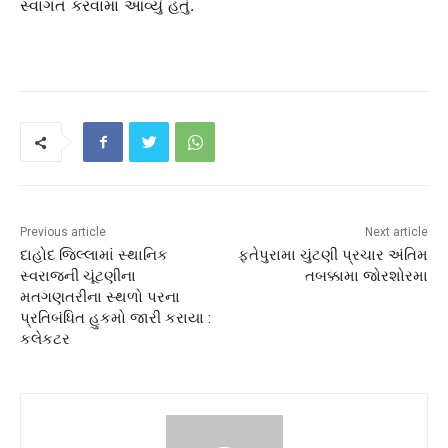
સ્વાગત કરવામાં આવ્યું હતું.
Previous article
Next article
દાહોદ જિલ્‍લામાં સ્‍થાનિક
ફતેપુરામા ચુંટણી પ્રચાર અંતિમ
સ્‍વરાજની ચૂંટણીના
તબક્કામા જોરશોરમા
મતગણતરીના સ્‍થળો પરના
પ્રતિબંધિત હુકમો જારી કરાયા :
કલેકટર