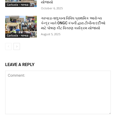
યોજાયો
Garbada - ગરબાડા
October 6, 2025
ગરબાડા તાલુકાના વિવિધ પ્રાથમિક આરોગ્ય
કેન્દ્ર ખાતે ONGC કંપની દ્વારા ટીબીના દર્દીઓ
માટે પોષણ કીટ વિતરણ કાર્યક્રમ યોજાયો
August 5, 2025
Garbada - ગરબાડા
LEAVE A REPLY