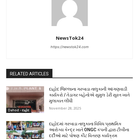
NewsTok24
https://newstok24.com
RELATED ARTICLES
દાહોદ જિલ્લાના ગરબાડા તાલુકાની આંગણવાડી
કાર્યકરો / તેડાગર બહેનોએ સુમુલ ડેરી સુરત ખાતે
મુલાકાત લીધી
November 28, 2025
Dahod - દાહોદ
દાહોદમાં ગરબાડા તાલુકાના વિવિધ પ્રાથમિક
આરોગ્ય કેન્દ્ર ખાતે ONGC કંપની દ્વારા ટીબીના
દર્દીઓ માટે પોષણ કીટ વિતરણ કાર્યક્રમ