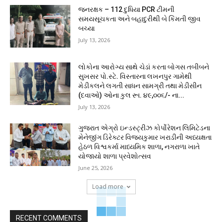
જનરક્ષક – 112 દુધિયા PCR ટીમની
સમયસૂચકતા અને બહાદુરીથી બે કિંમતી જીવ
બચ્યા
July 13, 2026
લોકોના આરોગ્ય સાથે ચેડાં કરતા બોગસ તબીબને
સુખસર પો.સ્ટે. વિસ્તારના લખનપુર ગામેથી
મેડીકલને લગતી સાધન સામગ્રી તથા મેડીસીન
(દવાઓ) ઓના કુલ રૂા. ૪૯,૦૦૬/- ના...
July 13, 2026
ગુજરાત એગ્રો ઇન્ડસ્ટ્રીઝ કોર્પોરેશન લિમિટેડના
મેનેજીંગ ડિરેક્ટર વિજયકુમાર ખરાડીની અધ્યક્ષતા
હેઠળ વિશ્વકર્મા માધ્યમિક શાળા, નગરાળા ખાતે
યોજાયો શાળા પ્રવેશોત્સવ
June 25, 2026
Load more
RECENT COMMENTS