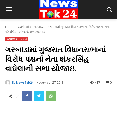
Home
Garbada - ગરબાડા
ગરબાડામાં ગુજરાત વિધાનસભાનાં વિરોધ પક્ષનાં નેતા
શંકરસિંહ વાઘેલાની સભા યોજાઇ.
Garbada - ગરબાડા
ગરબાડામાં ગુજરાત વિધાનસભાનાં
વિરોધ પક્ષનાં નેતા શંકરસિંહ
વાઘેલાની સભા યોજાઇ.
By
NewsTok24
November 27, 2015
417
0