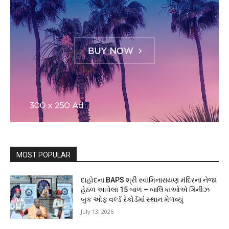
MOST POPULAR
દાહોદના BAPS શ્રી સ્વામિનારાયણ મંદિરનાં નેજા
હેઠળ આવેલાં 15 બાળ – બાલિકાઓએ ગિનીઝ
બુક ઓફ વર્લ્ડ રેકોર્ડમાં સ્થાન મેળવ્યું
July 13, 2026