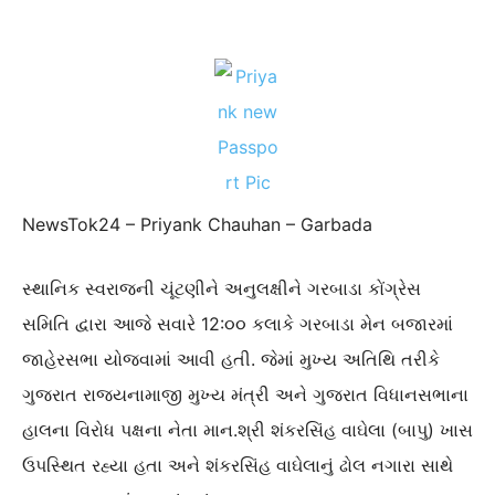
NewsTok24 – Priyank Chauhan – Garbada
સ્થાનિક સ્વરાજની ચૂંટણીને અનુલક્ષીને ગરબાડા કોંગ્રેસ
સમિતિ દ્વારા આજે
સવારે 12:૦૦
કલાકે ગરબાડા મેન બજારમાં
જાહેરસભા યોજવામાં આવી હતી. જેમાં મુખ્ય અતિથિ તરીકે
ગુજરાત રાજ્ય
ના
માજી મુખ્ય મંત્રી અને ગુજરાત વિધાનસભાના
હાલના વિરોધ પક્ષના નેતા માન.
શ્રી
શંકરસિંહ વાઘેલા (
બાપુ
) ખાસ
ઉપસ્થિત રહ્યા હતા અને શંકરસિંહ વાઘેલાનું ઢોલ નગારા સાથે