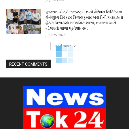
ગુજરાત એગ્રો ઇન્ડસ્ટ્રીઝ કોર્પોરેશન લિમિટેડના
મેનેજીંગ ડિરેક્ટર વિજયકુમાર ખરાડીની અધ્યક્ષતા
હેઠળ વિશ્વકર્મા માધ્યમિક શાળા, નગરાળા ખાતે
યોજાયો શાળા પ્રવેશોત્સવ
June 25, 2026
Load more
RECENT COMMENTS