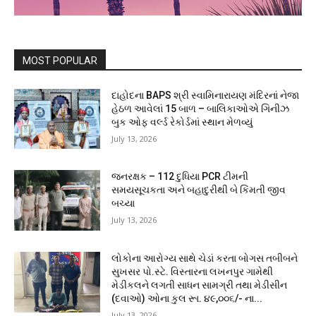
MOST POPULAR
દાહોદના BAPS શ્રી સ્વામિનારાયણ મંદિરનાં નેજા
હેઠળ આવેલાં 15 બાળ – બાલિકાઓએ ગિનીઝ
બુક ઓફ વર્લ્ડ રેકોર્ડમાં સ્થાન મેળવ્યું
July 13, 2026
જનરક્ષક – 112 દુધિયા PCR ટીમની
સમયસૂચકતા અને બહાદુરીથી બે કિંમતી જીવ
બચ્યા
July 13, 2026
લોકોના આરોગ્ય સાથે ચેડાં કરતા બોગસ તબીબને
સુખસર પો.સ્ટે. વિસ્તારના લખનપુર ગામેથી
મેડીકલને લગતી સાધન સામગ્રી તથા મેડીસીન
(દવાઓ) ઓના કુલ રૂા. ૪૯,૦૦૬/- ના...
July 13, 2026