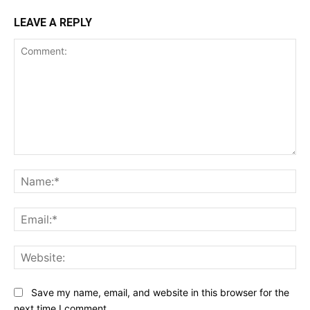
LEAVE A REPLY
Comment:
Na
Ema
Web
Save my name, email, and website in this browser for the
next time I comment.