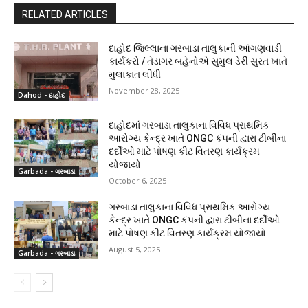
RELATED ARTICLES
દાહોદ જિલ્લાના ગરબાડા તાલુકાની આંગણવાડી
કાર્યકરો / તેડાગર બહેનોએ સુમુલ ડેરી સુરત ખાતે
મુલાકાત લીધી
November 28, 2025
Dahod - દાહોદ
દાહોદમાં ગરબાડા તાલુકાના વિવિધ પ્રાથમિક
આરોગ્ય કેન્દ્ર ખાતે ONGC કંપની દ્વારા ટીબીના
દર્દીઓ માટે પોષણ કીટ વિતરણ કાર્યક્રમ
યોજાયો
Garbada - ગરબાડા
October 6, 2025
ગરબાડા તાલુકાના વિવિધ પ્રાથમિક આરોગ્ય
કેન્દ્ર ખાતે ONGC કંપની દ્વારા ટીબીના દર્દીઓ
માટે પોષણ કીટ વિતરણ કાર્યક્રમ યોજાયો
August 5, 2025
Garbada - ગરબાડા