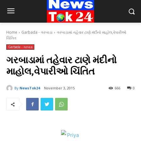
Home
Garbada - ગરબાડા
ગરબાડામાં તહેવાર ટાણે મંદીનો માહોલ,વેપારીઓ
ચિંતિત
Garbada - ગરબાડા
ગરબાડામાં તહેવાર ટાણે મંદીનો
માહોલ,વેપારીઓ ચિંતિત
By
NewsTok24
November 3, 2015
666
0