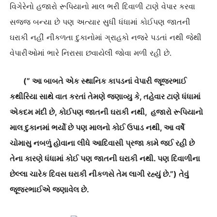
વિગેરેનો હજારો રૂપિયાનો માલ ભરી દિવાળી ટાણે વેપાર કરવા
સજ્જ બન્યા છે પણ અત્યાર સુધી ધંધામાં કોઈપણ જાતની
ઘરાકી નહીં નીકળતા દુકાનોમાં ગ્રાહકો નજરે પડતાં નથી જેથી
વેપારીઓમાં ભારે નિરાસા છવાયેલી જોવા મળી રહી છે.
(” આ બાબતે એક સ્થાનિક કાપડનાં વેપારી જૂજરભાઈ
કથીરિયા સાથે વાત કરતાં તેમણે જણાવ્યુ કે
,
તહેવાર ટાણે ધંધામાં
એકદમ મંદી છે
,
કોઈપણ જાતની ઘરાકી નથી
,
હજારો રૂપિયાનો
માલ દુકાનમાં ભર્યો છે પણ માલનો કોઈ ઉપાડ નથી
,
આ વર્ષે
ચોમાસુ નબળું હોવાના લીધે આદિવાસી પ્રજા કામે જઈ રહી છે
તેના કારણે ધંધામાં કોઈ પણ જાતની ઘરાકી નથી. પણ દિવાળીના
છેલ્લા ચારેક દિવસ ઘરાકી નીકળસે તેમ લાગી રહ્યું છે.”) તેવું
જૂજરભાઈએ જણાવેલ છે.