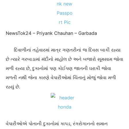
NewsTok24 – Priyank Chauhan – Garbada
દિવાળીનાં તહેવારમાં માત્ર ગણતરીનાં જ દિવસ બાકી રહ્યા
છે ત્યારે ગરબાડામાં મંદીનો માહોલ છે અને બજારો સૂમસામ જોવા
મળી રહ્યા છે, દુકાનોમાં પણ કોઈપણ જાતની ઘરાકી જોવા
મળતી નથી જેના કારણે વેપારીઓમાં ચિંતાનું મોજું જોવા મળી
રહ્યું છે.
વેપારીઓએ પોતાની દુકાનોમાં કાપડ, રંગરોગાનનો સમાન