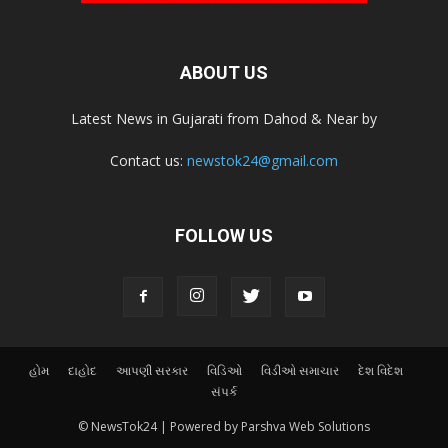
ABOUT US
Latest News in Gujarati from Dahod & Near by
Contact us:
newstok24@gmail.com
FOLLOW US
હોમ
દાહોદ
આપણી સરકાર
વિડિઓ
વિડીઓ સમાચાર
દેશ વિદેશ
સંપર્ક
© NewsTok24 | Powered by Parshva Web Solutions