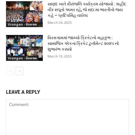
સાણંદ ખાતે વીરાંજલિ કાર્યક્રમ યોજાયો : શહીદ
વીર સપૂતો અમર રહે, જે સદા મા ભારતીનો જય
કહે – પ્રદિપસિંહ વાઘેલા
March 24, 2025
Viramgam - વિરમગામ
વિરમગામમાં જામ્યો ક્રિકેટનો મહાકુંભ :
સામાજિક એકતા ક્રિકેટ ટુર્નામેન્ટ ૨૦૨૫ નો
શુભારંભ કરાયો
March 13, 2025
Viramgam - વિરમગામ
LEAVE A REPLY