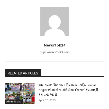
NewsTok24
https://newstok24.com
RELATED ARTICLES
અમદાવાદ જિલ્લાના વિરમગામ સહિત તમામ
તાલુકાઓમાં વિશ્વ મેલેરીયા દિવસની ઉજવણી
કરવામાં આવી
April 25, 2025
Ahmadabad