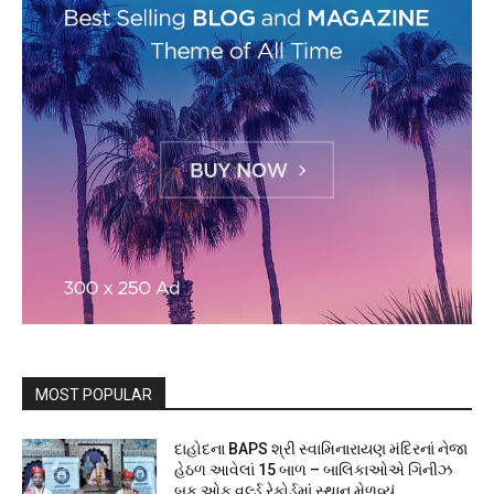
MOST POPULAR
દાહોદના BAPS શ્રી સ્વામિનારાયણ મંદિરનાં નેજા
હેઠળ આવેલાં 15 બાળ – બાલિકાઓએ ગિનીઝ
બુક ઓફ વર્લ્ડ રેકોર્ડમાં સ્થાન મેળવ્યું