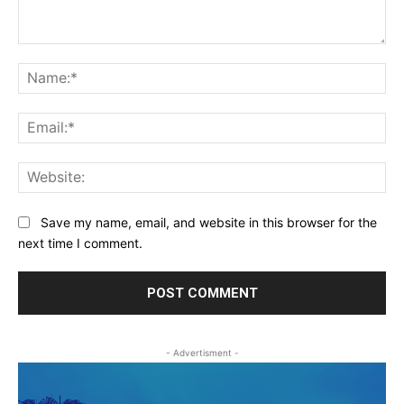
Comment:
Na
Ema
Web
Save my name, email, and website in this browser for the
next time I comment.
- Advertisment -