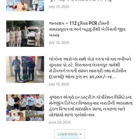
July 13, 2026
જનરક્ષક – 112 દુધિયા PCR ટીમની
સમયસૂચકતા અને બહાદુરીથી બે કિંમતી જીવ
બચ્યા
July 13, 2026
લોકોના આરોગ્ય સાથે ચેડાં કરતા બોગસ તબીબને
સુખસર પો.સ્ટે. વિસ્તારના લખનપુર ગામેથી
મેડીકલને લગતી સાધન સામગ્રી તથા મેડીસીન
(દવાઓ) ઓના કુલ રૂા. ૪૯,૦૦૬/- ના...
July 13, 2026
ગુજરાત એગ્રો ઇન્ડસ્ટ્રીઝ કોર્પોરેશન લિમિટેડના
મેનેજીંગ ડિરેક્ટર વિજયકુમાર ખરાડીની અધ્યક્ષતા
હેઠળ વિશ્વકર્મા માધ્યમિક શાળા, નગરાળા ખાતે
યોજાયો શાળા પ્રવેશોત્સવ
June 25, 2026
Load more