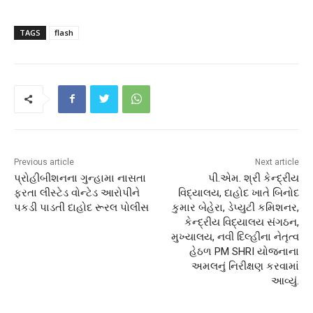
TAGS
flash
Previous article
Next article
પ્રોહીબીશનના ગુન્હામા નાસતા
પી.એમ. શ્રી કેન્દ્રીય
ફરતા લીસ્ટેડ વોન્ટેડ આરોપીને
વિદ્યાલય, દાહોદ ખાતે બિનોદ
પકડી પાડતી દાહોદ રૂરલ પોલીસ
કુમાર બેહેરા, ડેપ્યુટી કમિશનર,
કેન્દ્રીય વિદ્યાલય સંગઠન,
મુખ્યાલય, નવી દિલ્હીના નેતૃત્વ
હેઠળ PM SHRI યોજનાના
અમલનું નિરીક્ષણ કરવામાં
આવ્યું.