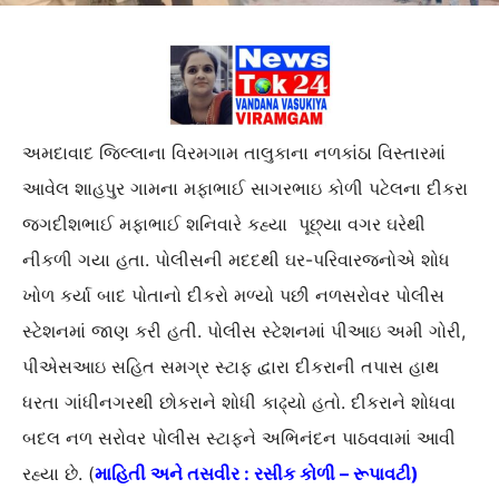
અમદાવાદ જિલ્લાના વિરમગામ તાલુકાના નળકાંઠા વિસ્તારમાં
આવેલ શાહપુર ગામના મફાભાઈ સાગરભાઇ કોળી પટેલના દીકરા
જગદીશભાઈ મફાભાઈ શનિવારે કહ્યા પૂછ્યા વગર ઘરેથી
નીકળી ગયા હતા. પોલીસની મદદથી ઘર-પરિવારજનોએ શોધ
ખોળ કર્યા બાદ પોતાનો દીકરો મળ્યો પછી નળસરોવર પોલીસ
સ્ટેશનમાં જાણ કરી હતી. પોલીસ સ્ટેશનમાં પીઆઇ અમી ગોરી,
પીએસઆઇ સહિત સમગ્ર સ્ટાફ દ્વારા દીકરાની તપાસ હાથ
ધરતા ગાંધીનગરથી છોકરાને શોધી કાઢ્યો હતો. દીકરાને શોધવા
બદલ નળ સરોવર પોલીસ સ્ટાફને અભિનંદન પાઠવવામાં આવી
રહ્યા છે. (
માહિતી અને તસવીર : રસીક કોળી – રૂપાવટી)