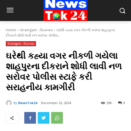
Home
Viramgam - વિરમગામ
ઘરેથી કહ્યા વગર નીકળી ગયેલા શાહપુરના
દીકરાને શોધી લાવી નળ સરોવર પોલીસ...
Viramgam - વિરમગામ
ઘરેથી કહ્યા વગર નીકળી ગયેલા
શાહપુરના દીકરાને શોધી લાવી નળ
સરોવર પોલીસ સ્ટાફે કરી
સરાહનીય કામગીરી
By
NewsTok24
December 22, 2024
298
0