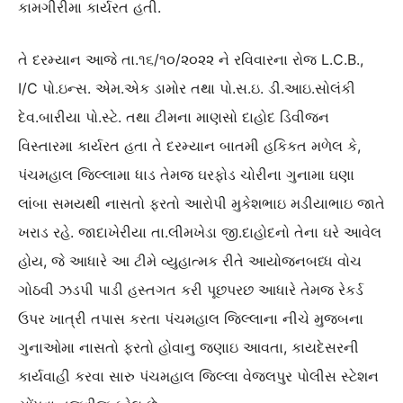
કામગીરીમા કાર્યરત હતી.
તે દરમ્યાન આજે તા.૧૬/૧૦/૨૦૨૨ ને રવિવારના રોજ L.C.B.,
I/C પો.ઇન્સ. એમ.એક ડામોર તથા પો.સ.ઇ. ડી.આઇ.સોલંકી
દેવ.બારીયા પો.સ્ટે. તથા ટીમના માણસો દાહોદ ડિવીજન
વિસ્તારમા કાર્યરત હતા તે દરમ્યાન બાતમી હકિકત મળેલ કે,
પંચમહાલ જિલ્લામા ધાડ તેમજ ઘરફોડ ચોરીના ગુનામા ઘણા
લાંબા સમયથી નાસતો ફરતો આરોપી મુકેશભાઇ મડીયાભાઇ જાતે
ખરાડ રહે. જાદાખેરીયા તા.લીમખેડા જી.દાહોદનો તેના ઘરે આવેલ
હોય, જે આધારે આ ટીમે વ્યુહાત્મક રીતે આયોજનબધ્ધ વોચ
ગોઠવી ઝડપી પાડી હસ્તગત કરી પૂછપરછ આધારે તેમજ રેકર્ડ
ઉપર ખાત્રી તપાસ કરતા પંચમહાલ જિલ્લાના નીચે મુજબના
ગુનાઓમા નાસતો ફરતો હોવાનુ જણાઇ આવતા, કાયદેસરની
કાર્યવાહી કરવા સારુ પંચમહાલ જિલ્લા વેજલપુર પોલીસ સ્ટેશન