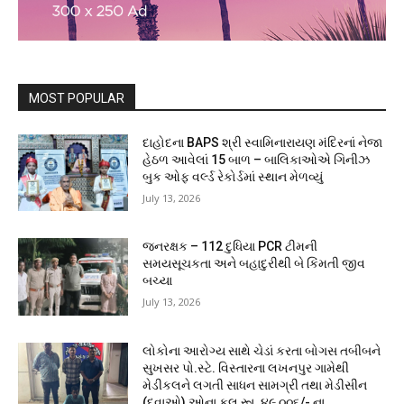
MOST POPULAR
દાહોદના BAPS શ્રી સ્વામિનારાયણ મંદિરનાં નેજા
હેઠળ આવેલાં 15 બાળ – બાલિકાઓએ ગિનીઝ
બુક ઓફ વર્લ્ડ રેકોર્ડમાં સ્થાન મેળવ્યું
July 13, 2026
જનરક્ષક – 112 દુધિયા PCR ટીમની
સમયસૂચકતા અને બહાદુરીથી બે કિંમતી જીવ
બચ્યા
July 13, 2026
લોકોના આરોગ્ય સાથે ચેડાં કરતા બોગસ તબીબને
સુખસર પો.સ્ટે. વિસ્તારના લખનપુર ગામેથી
મેડીકલને લગતી સાધન સામગ્રી તથા મેડીસીન
(દવાઓ) ઓના કુલ રૂા. ૪૯,૦૦૬/- ના...