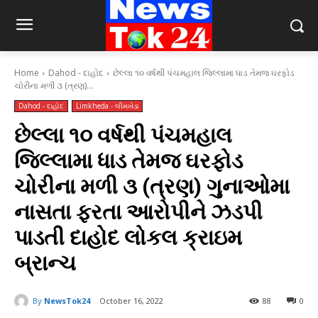
Home
Dahod - દાહોદ
છેલ્લા ૧૦ વર્ષથી પંચમહાલ જિલ્લામા ધાડ તેમજ ઘરફોડ
ચોરીના મળી ૩ (ત્રણ)...
Dahod - દાહોદ
Limkheda - લીમખેડા
છેલ્લા ૧૦ વર્ષથી પંચમહાલ
જિલ્લામા ધાડ તેમજ ઘરફોડ
ચોરીના મળી ૩ (ત્રણ) ગુનાઓમા
નાસતા ફરતા આરોપીને ઝડપી
પાડતી દાહોદ લોકલ ક્રાઇમ
બ્રાન્ચ
By
NewsTok24
October 16, 2022
88
0