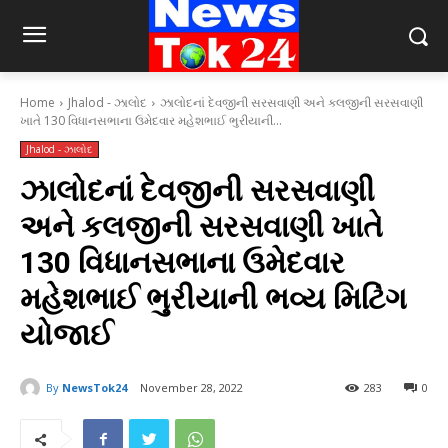
Home
Jhalod - ઝાલોદ
ઝાલોદનાં દેવજીની સરસવાણી અને કલજીની સરસવાણી
ખાતે 130 વિધાનસભાના ઉમેદવાર મહેશભાઈ ભુરીયાની...
Jhalod - ઝાલોદ
ઝાલોદનાં દેવજીની સરસવાણી
અને કલજીની સરસવાણી ખાતે
130 વિધાનસભાના ઉમેદવાર
મહેશભાઈ ભુરીયાની ભવ્ય મિટિંગ
યોજાઈ
By
NewsTok24
November 28, 2022
283
0