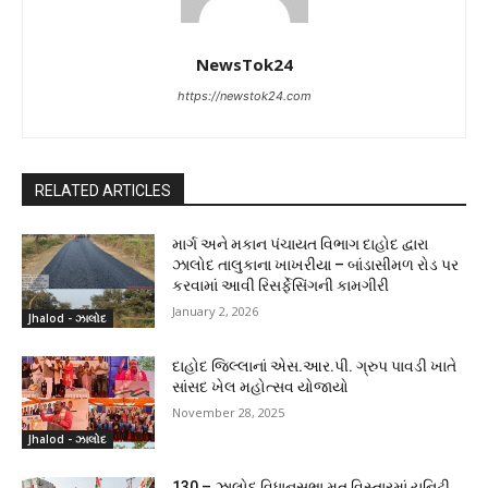
NewsTok24
https://newstok24.com
RELATED ARTICLES
માર્ગ અને મકાન પંચાયત વિભાગ દાહોદ દ્વારા
ઝાલોદ તાલુકાના ખાખરીયા – બાંડાસીમળ રોડ પર
કરવામાં આવી રિસર્ફેસિંગની કામગીરી
January 2, 2026
Jhalod - ઝાલોદ
દાહોદ જિલ્લાનાં એસ.આર.પી. ગ્રુપ પાવડી ખાતે
સાંસદ ખેલ મહોત્સવ યોજાયો
November 28, 2025
Jhalod - ઝાલોદ
130 – ઝાલોદ વિધાનસભા મત વિસ્તારમાં યુનિટી