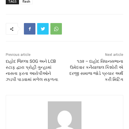
TAGS
flash
Previous article
Next article
દાહોદ જિલ્લા SOG અને LCB
૧૩૨ – દાહોદ વિધાનસભાના
સ્ટાફ દ્વારા પ્રોહી ગુન્હામાં
ઉમેદવાર કનૈયાલાલ કિશોરી એ
નાસતા ફરતા આરોપીઓને
દરજી સમાજ જોડે પ્રચાર અર્થે
ઝડપી પાડવામાં મળેલ સફળતા.
કરી મિટિંગ