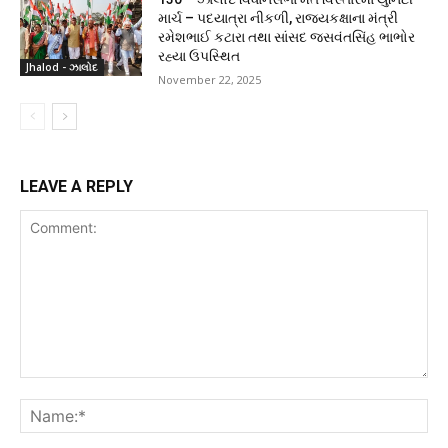
માર્ચ – પદયાત્રા નીકળી, રાજ્યકક્ષાના મંત્રી
રમેશભાઈ કટારા તથા સાંસદ જસવંતસિંહ ભાભોર
રહ્યા ઉપસ્થિત
Jhalod - ઝાલોદ
November 22, 2025
LEAVE A REPLY
Comment:
Na