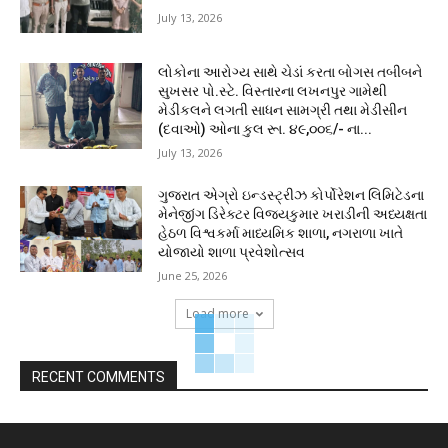
July 13, 2026
લોકોના આરોગ્ય સાથે ચેડાં કરતા બોગસ તબીબને
સુખસર પો.સ્ટે. વિસ્તારના લખનપુર ગામેથી
મેડીકલને લગતી સાધન સામગ્રી તથા મેડીસીન
(દવાઓ) ઓના કુલ રૂા. ૪૯,૦૦૬/- ના...
July 13, 2026
ગુજરાત એગ્રો ઇન્ડસ્ટ્રીઝ કોર્પોરેશન લિમિટેડના
મેનેજીંગ ડિરેક્ટર વિજયકુમાર ખરાડીની અધ્યક્ષતા
હેઠળ વિશ્વકર્મા માધ્યમિક શાળા, નગરાળા ખાતે
યોજાયો શાળા પ્રવેશોત્સવ
June 25, 2026
Load more
RECENT COMMENTS