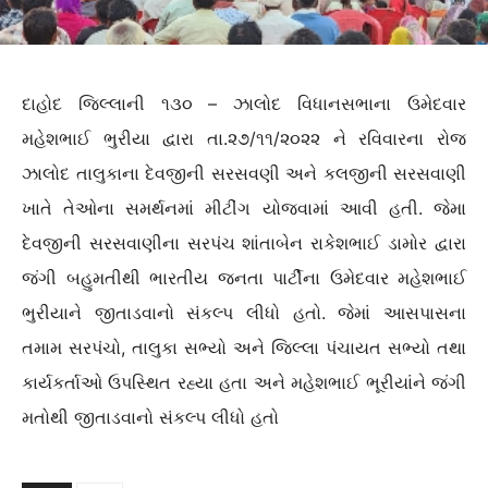
દાહોદ જિલ્લાની ૧૩૦ – ઝાલોદ વિધાનસભાના ઉમેદવાર
મહેશભાઈ ભુરીયા દ્વારા તા.૨૭/૧૧/૨૦૨૨ ને રવિવારના રોજ
ઝાલોદ તાલુકાના દેવજીની સરસવણી અને કલજીની સરસવાણી
ખાતે તેઓના સમર્થનમાં મીટીંગ યોજવામાં આવી હતી. જેમા
દેવજીની સરસવાણીના સરપંચ શાંતાબેન રાકેશભાઈ ડામોર દ્વારા
જંગી બહુમતીથી ભારતીય જનતા પાર્ટીના ઉમેદવાર મહેશભાઈ
ભુરીયાને જીતાડવાનો સંકલ્પ લીધો હતો. જેમાં આસપાસના
તમામ સરપંચો, તાલુકા સભ્યો અને જિલ્લા પંચાયત સભ્યો તથા
કાર્યકર્તાઓ ઉપસ્થિત રહ્યા હતા અને મહેશભાઈ ભૂરીયાંને જંગી
મતોથી જીતાડવાનો સંકલ્પ લીધો હતો