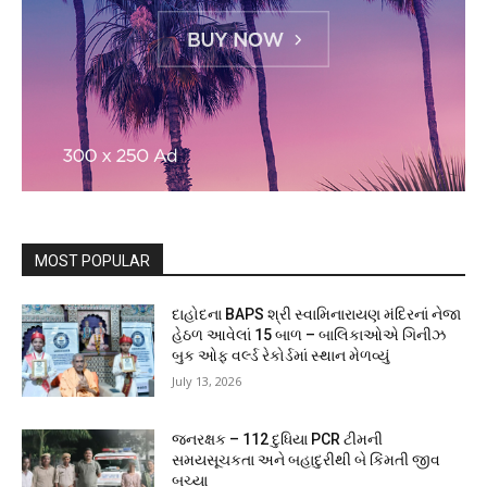
MOST POPULAR
દાહોદના BAPS શ્રી સ્વામિનારાયણ મંદિરનાં નેજા
હેઠળ આવેલાં 15 બાળ – બાલિકાઓએ ગિનીઝ
બુક ઓફ વર્લ્ડ રેકોર્ડમાં સ્થાન મેળવ્યું
July 13, 2026
જનરક્ષક – 112 દુધિયા PCR ટીમની
સમયસૂચકતા અને બહાદુરીથી બે કિંમતી જીવ
બચ્યા