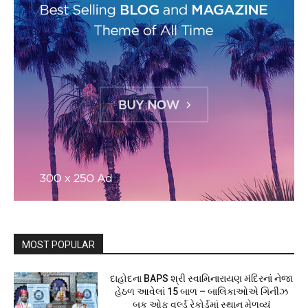
MOST POPULAR
દાહોદના BAPS શ્રી સ્વામિનારાયણ મંદિરનાં નેજા
હેઠળ આવેલાં 15 બાળ – બાલિકાઓએ ગિનીઝ
બુક ઓફ વર્લ્ડ રેકોર્ડમાં સ્થાન મેળવ્યું