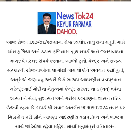
આજ રોજ તા.૨૭/૦૬/૨૦૨૩ના રોજ ઝાલોદ તાલુકાના મહુડી ગામે
ચોરા ફળિયા અને કટારા ફળિયામાં બુથ સંપર્ક અને જનસંવાદના
ભાગરુપે ઘર ઘર સંપર્ક કરવામા આવ્યો હતો. કેન્દ્ર અને રાજ્ય
સરકારની યોજનાઓના લાભોથી ગામ લોકોને અવગત કર્યા હતાં,
અત્રે એ જણાવવુ જરુરી છે કે ભાજપ આદરણીય વડાપ્રધાન
નરેન્દ્રભાઈ મોદીના નેતૃત્વમાં કેન્દ્ર સરકાર ના ૯ (નવ) વર્ષના
શાસન ને સેવા, સુશાસન અને ગરીબ કલ્યાણના શાસન તરિકે
ઉજવી રહ્યા છે. સંપર્ક થી સંવાદ અંતર્ગત 9090902024 નંબર પર
મિસકોલ કરી સૌને આપણા આદરણીય વડાપ્રધાન અને ભાજપા
સાથે જોડેયેલા રહેવા મહિલા મોર્ચા મહામંત્રી વનિતાબેન