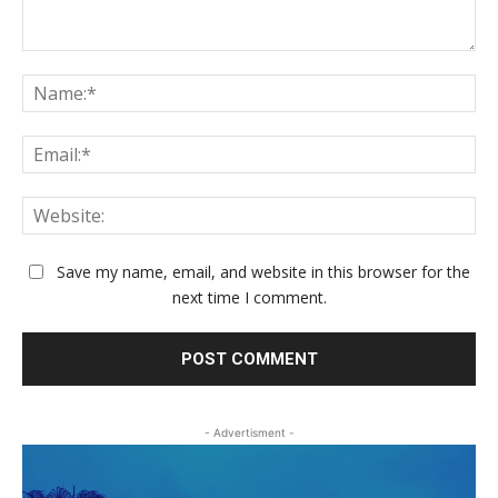
Comment:
Na
Ema
Web
Save my name, email, and website in this browser for the
next time I comment.
- Advertisment -