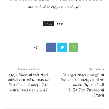
પણ સારો એવો સહયોગ મળ્યો હતો.
TAGS
flash
Previous article
Next article
દાહોદ જિલ્લામાં જન સંપર્ક
“મેરા બુથ સબસે મજબૂત” નો
અભિયાનના અંતિમ તબક્કામાં
વિશાળ સંવાદ કાર્યક્રમ સાંસદ
ચિલકોટામાં યોજાયું મહિલા
જસવંતસિંહ ભાભોરની
સંમેલન અને ઘર ઘર સંપર્ક
ઉપસ્થિતિમાં ચિલાકોટામાં
યોજાયો