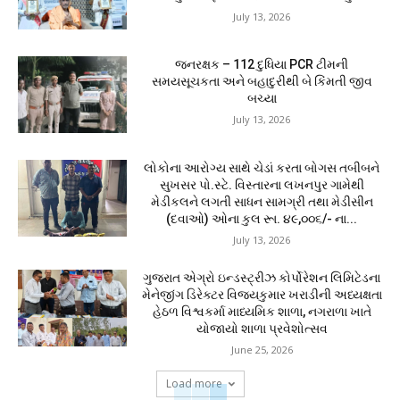
July 13, 2026
જનરક્ષક – 112 દુધિયા PCR ટીમની
સમયસૂચકતા અને બહાદુરીથી બે કિંમતી જીવ
બચ્યા
July 13, 2026
લોકોના આરોગ્ય સાથે ચેડાં કરતા બોગસ તબીબને
સુખસર પો.સ્ટે. વિસ્તારના લખનપુર ગામેથી
મેડીકલને લગતી સાધન સામગ્રી તથા મેડીસીન
(દવાઓ) ઓના કુલ રૂા. ૪૯,૦૦૬/- ના...
July 13, 2026
ગુજરાત એગ્રો ઇન્ડસ્ટ્રીઝ કોર્પોરેશન લિમિટેડના
મેનેજીંગ ડિરેક્ટર વિજયકુમાર ખરાડીની અધ્યક્ષતા
હેઠળ વિશ્વકર્મા માધ્યમિક શાળા, નગરાળા ખાતે
યોજાયો શાળા પ્રવેશોત્સવ
June 25, 2026
Load more