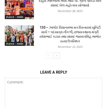
દાહોદ જિલ્લાનાં એસ.આર.પી. ગ્રુપ પાવડી ખાતે
સાંસદ ખેલ મહોત્સવ યોજાયો
November 28, 2025
Jhalod - ઝાલોદ
130 – ઝાલોદ વિધાનસભા મત વિસ્તારમાં યુનિટી
માર્ચ – પદયાત્રા નીકળી, રાજ્યકક્ષાના મંત્રી
રમેશભાઈ કટારા તથા સાંસદ જસવંતસિંહ ભાભોર
રહ્યા ઉપસ્થિત
Jhalod - ઝાલોદ
November 22, 2025
LEAVE A REPLY