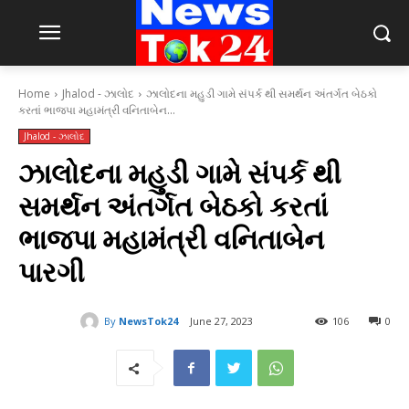
Home
Jhalod - ઝાલોદ
ઝાલોદના મહુડી ગામે સંપર્ક થી સમર્થન અંતર્ગત બેઠકો
કરતાં ભાજપા મહામંત્રી વનિતાબેન...
Jhalod - ઝાલોદ
ઝાલોદના મહુડી ગામે સંપર્ક થી
સમર્થન અંતર્ગત બેઠકો કરતાં
ભાજપા મહામંત્રી વનિતાબેન
પારગી
By
NewsTok24
June 27, 2023
106
0