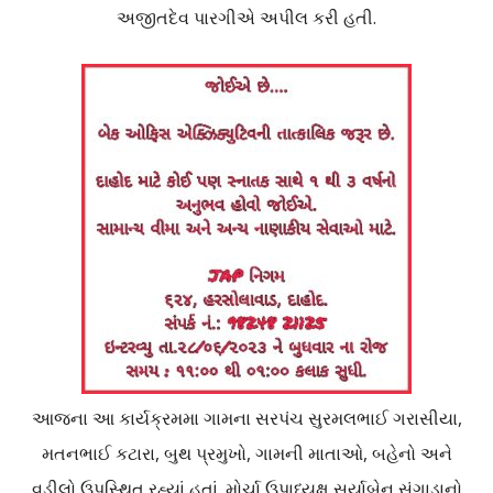
અજીતદેવ પારગીએ અપીલ કરી હતી.
આજના આ કાર્યક્રમમા ગામના સરપંચ સુરમલભાઈ ગરાસીયા,
મતનભાઈ કટારા, બુથ પ્રમુખો, ગામની માતાઓ, બહેનો અને
વડીલો ઉપસ્થિત રહ્યાં હતાં. મોર્ચા ઉપાધ્યક્ષ સુર્યાબેન સંગાડાનો