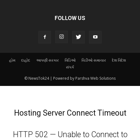
FOLLOW US
હોમ
દાહોદ
આપણી સરકાર
વિડિઓ
વિડીઓ સમાચાર
દેશ વિદેશ
સંપર્ક
© NewsTok24 | Powered by Parshva Web Solutions
Hosting Server Connect Timeout
HTTP 502 — Unable to Connect to