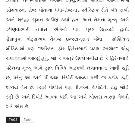
ઝાલોદ નગરજનોએ તેઓને શ્રદ્ધાંજલિ આપવા આજ રોજ
સોમવારના રોજ પોતાના ધંધા-રોજગાર સ્વૈચ્છિક રીતે બંધ રાખી
અને શ્રદ્ધા સુમન અર્પણ કર્યા હતા અને તેમના મૃત્યુ અંગે
ઝીણવટભરી તપાસ અંગેનો પણ પ્રશ્ન ઉઠાવ્યો હતો.
ફેસબુક, વોટ્સઅપ તેમજ ઇન્સ્ટાગ્રામ જેવા સોશિયલ
મીડિયામાં પણ “જસ્ટિસ ફોર હિરેનભાઈ પટેલ ઝાલોદ” એવું
ચલાવવામાં આવ્યું હતું. જો કે અત્રે ઉલ્લેખનીય છે કે હિરેનભાઈ
પટેલના મૃત્યુ અંગે હાલ વિવિધ અટકળો લગાવવામાં આવી રહી
છે, પરંતુ આ અંગે પી.એમ. રિપોર્ટ આવ્યા પછી જ કંઈક કહી
શકાય તેમ છે. ત્યારે પોલીસ પણ પી.એમ. રીપોર્ટની રાહ જોઈ
રહી છે અને રિપોર્ટ આવ્યા પછી આ અંગે ચોક્કસ તારણ મેળવી
શકે એમ છે.
TAGS
flash