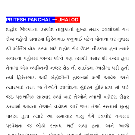
PRITESH PANCHAL –
– JHALOD
દાહોદ જિલ્લાના ઝાલોદ તાલુકાનાં મુખ્ય મથક ઝાલોદમાં ગત
રોજ વહેલી સવારમાં હિરેનભાઇ કનુભાઈ પટેલ પોતાના ઘર મુવાડા
થી મોર્નિંગ વોક કરવા માટે દાહોદ રોડ ઉપર નીકળ્યા હતા ત્યારે
સવારના પહોરમાં અન્ય લોકો પણ ત્યાથી પસાર થી રહ્યા હતા
તેવામાં એક વ્યક્તિની નજર રોડ ની સાઈડમાં ઝાડીમાં પડી હતી
ત્યાં હિરેનભાઇ અર્ધ બેહોશીની હાલતમાં મળી આવેલ અને
ત્યારબાદ તરત જ તેઓને ઝાલોદના સુંદરમ હોસ્પિટલ માં લઈ
જઇ પ્રાથમિક સારવાર કર્યા બાદ તેઓને ત્યાથી વડોદરા રીફર
કરવામાં આવતા તેઓને વડોદરા લઈ જતાં તેઓ રસ્તામાં મૃત્યુ
પામ્યા હતા ત્યારે આ સમાચાર વાયુ વેગે ઝાલોદ નગરમાં
પ્રવેશતા જ લોકો સ્તબ્ધ થઈ ગયા હતા. અને આજે