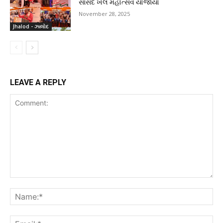
સાંસદ ખેલ મહોત્સવ યોજાયો
November 28, 2025
Jhalod - ઝાલોદ
LEAVE A REPLY
Comment:
Na
Ema