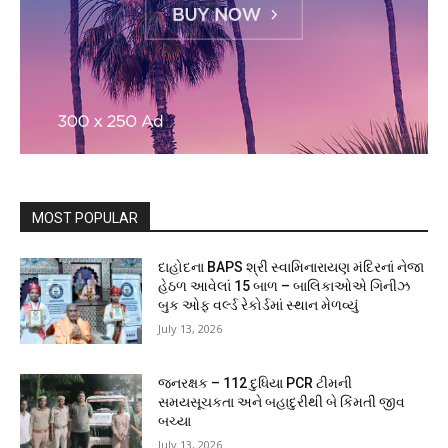
MOST POPULAR
દાહોદના BAPS શ્રી સ્વામિનારાયણ મંદિરનાં નેજા
હેઠળ આવેલાં 15 બાળ – બાલિકાઓએ ગિનીઝ
બુક ઓફ વર્લ્ડ રેકોર્ડમાં સ્થાન મેળવ્યું
July 13, 2026
જનરક્ષક – 112 દુધિયા PCR ટીમની
સમયસૂચકતા અને બહાદુરીથી બે કિંમતી જીવ
બચ્યા
July 13, 2026