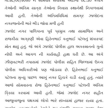
તા.૨૮/૦૯/૨૦૨૦ ને સોમવારે સવારમાં અંદાજે ૦૮:૩૦ કલાકે
તેઓની અંતિમ યાત્રા તેઓના નિવાસ સ્થાનેથી નિકાળવામાં
આવી હતી. તેઓની અંતિમવિધિમાં સમગ્ર ઝાલોદના
નગરજનોની ભારે ભીડ જોવા મળી હતી
ઝાલોદ નગર પાલિકાના પૂર્વ પ્રમુખ તથા સામાજિક અને
રાજકીય અગ્રણી એવા હિરેનભાઈ કનુભાઈ પટેલનું શંકાસ્પદ
મોત થયું હતું. જે અંગે ઝાલોદ પોલીસ હાલ અકસ્માતનો ગુનો
નોંધી અને આગળ ની કાર્યવાહી હાથ ધરી છે. આ અંગે
ઝીણવટભરી તપાસમાં ઝાલોદ પોલીસ સહિત જિલ્લામાં ઉચ્ચ
પોલીસ અધિકારીઓ પણ જોડાયા છે. હિરેનભાઈ કનુભાઈ
પટેલના મૃત્યુ પાછળ આખું નગર હિચકે ચડી રહ્યું હતું. ત્યારે
આજે સોમવારના રોજ હિરેનભાઈ કનુભાઈ પટેલની અંતિમ
ક્રિયા કરવામાં આવી હતી. જેમાં ઝાલોદ નગર સહીત
આજુબાજુના પંથકમાં લોકો ભારે સંખ્યામાં હાજર રહ્યા હતા.