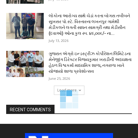
લોકોના આરોગ્ય સાથે ચેડાં કરતા બોગસ તબીબને
સુખસર પો.સ્ટે. વિસ્તારના લખનપુર ગામેથી
મેડીકલને લગતી સાધન સામગ્રી તથા મેડીસીન
(દવાઓ) ઓના કુલ રૂા. ૪૯,૦૦૬/- ના...
July 13, 2026
ગુજરાત એગ્રો ઇન્ડસ્ટ્રીઝ કોર્પોરેશન લિમિટેડના
મેનેજીંગ ડિરેક્ટર વિજયકુમાર ખરાડીની અધ્યક્ષતા
હેઠળ વિશ્વકર્મા માધ્યમિક શાળા, નગરાળા ખાતે
યોજાયો શાળા પ્રવેશોત્સવ
June 25, 2026
Load more
RECENT COMMENTS