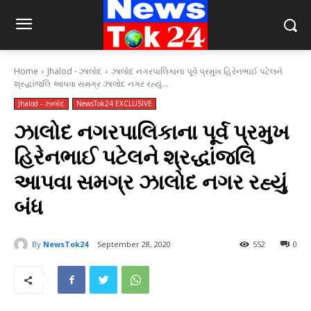
Home
Jhalod - ઝાલોદ
ઝાલોદ નગરપાલિકાના પૂર્વ પ્રમુખ હિરેનભાઈ પટેલને
શ્રદ્ધાંજલિ આપવા સમગ્ર ઝાલોદ નગર રહ્યું...
Jhalod - ઝાલોદ
NewsTok24 EXCLUSIVE
ઝાલોદ નગરપાલિકાના પૂર્વ પ્રમુખ
હિરેનભાઈ પટેલને શ્રદ્ધાંજલિ
આપવા સમગ્ર ઝાલોદ નગર રહ્યું
બંધ
By
NewsTok24
September 28, 2020
552
0