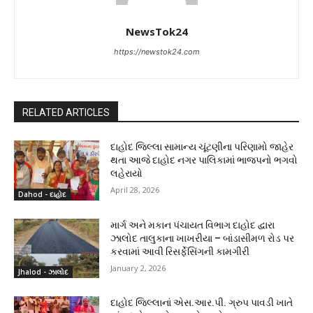
NewsTok24
https://newstok24.com
RELATED ARTICLES
દાહોદ જિલ્લા સામાન્ય ચૂંટણીના પરિણામો જાહેર
થતા આજે દાહોદ નગર પાલિકામાં ભાજપનો ભગવો
લહેરાયો
April 28, 2026
Dahod - દાહોદ
માર્ગ અને મકાન પંચાયત વિભાગ દાહોદ દ્વારા
ઝાલોદ તાલુકાના ખાખરીયા – બાંડાસીમળ રોડ પર
કરવામાં આવી રિસર્ફેસિંગની કામગીરી
January 2, 2026
Jhalod - ઝાલોદ
દાહોદ જિલ્લાનાં એસ.આર.પી. ગ્રુપ પાવડી ખાતે