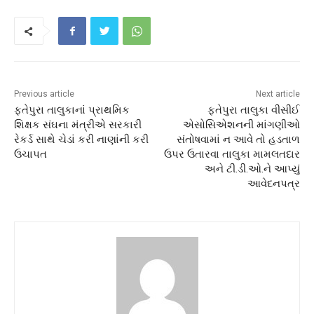
Previous article
Next article
ફતેપુરા તાલુકાનાં પ્રાથમિક
ફતેપુરા તાલુકા વીસીઈ
શિક્ષક સંઘના મંત્રીએ સરકારી
એસોસિએશનની માંગણીઓ
રેકર્ડ સાથે ચેડાં કરી નાણાંની કરી
સંતોષવામાં ન આવે તો હડતાળ
ઉચાપત
ઉપર ઉતારવા તાલુકા મામલતદાર
અને ટી.ડી.ઓ.ને આપ્યું
આવેદનપત્ર