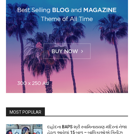
MOST POPULAR
દાહોદના BAPS શ્રી સ્વામિનારાયણ મંદિરનાં નેજા
હેઠળ આવેલાં 15 બાળ – બાલિકાઓએ ગિનીઝ