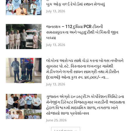
બુક ઓફ વર્લ્ડ રેકોર્ડમાં સ્થાન મેળવ્યું
July 13, 2026
જનરક્ષક – 112 દુધિયા PCR ટીમની
સમયસૂચકતા અને બહાદુરીથી બે કિંમતી જીવ
બચ્યા
July 13, 2026
લોકોના આરોગ્ય સાથે ચેડાં કરતા બોગસ તબીબને
સુખસર પો.સ્ટે. વિસ્તારના લખનપુર ગામેથી
મેડીકલને લગતી સાધન સામગ્રી તથા મેડીસીન
(દવાઓ) ઓના કુલ રૂા. ૪૯,૦૦૬/- ના...
July 13, 2026
ગુજરાત એગ્રો ઇન્ડસ્ટ્રીઝ કોર્પોરેશન લિમિટેડના
મેનેજીંગ ડિરેક્ટર વિજયકુમાર ખરાડીની અધ્યક્ષતા
હેઠળ વિશ્વકર્મા માધ્યમિક શાળા, નગરાળા ખાતે
યોજાયો શાળા પ્રવેશોત્સવ
June 25, 2026