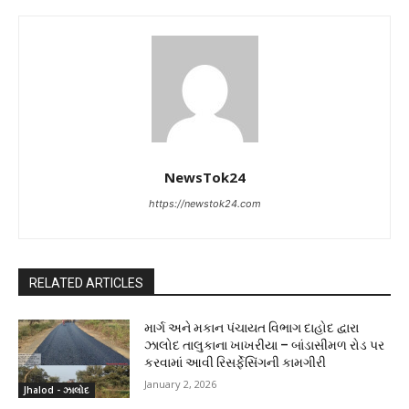
NewsTok24
https://newstok24.com
RELATED ARTICLES
માર્ગ અને મકાન પંચાયત વિભાગ દાહોદ દ્વારા
ઝાલોદ તાલુકાના ખાખરીયા – બાંડાસીમળ રોડ પર
કરવામાં આવી રિસર્ફેસિંગની કામગીરી
January 2, 2026
Jhalod - ઝાલોદ