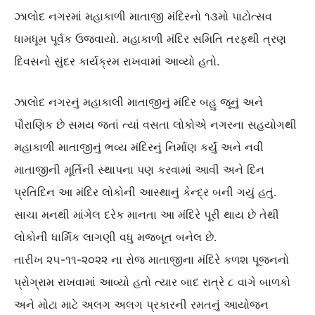
ઝાલોદ નગરમાં મહાકાળી માતાજી મંદિરનો ૧૩મો પાટોત્સવ
ધામધૂમ પૂર્વક ઉજવાયો. મહાકાળી મંદિર સમિતિ તરફથી ત્રણ
દિવસનો સુંદર કાર્યક્રમ રાખવામાં આવ્યો હતો.
ઝાલોદ નગરનું મહાકાલી માતાજીનું મંદિર બહુ જૂનું અને
પૌરાણિક છે સમય જતાં ત્યાં વસતા લોકોએ નગરના સહયોગથી
મહાકાળી માતાજીનું ભવ્ય મંદિરનું નિર્માણ કર્યું અને નવી
માતાજીની મૂર્તિની સ્થાપના પણ કરવામાં આવી અને દિન
પ્રતિદિન આ મંદિર લોકોની આસ્થાનું કેન્દ્ર બની ગયું હતું.
સાચા મનથી માંગેલ દરેક માનતા આ મંદિરે પૂરી થાય છે તેથી
લોકોની ધાર્મિક લાગણી વધુ મજબૂત બનેલ છે.
તારીખ ૨૫-૧૧-૨૦૨૨ ના રોજ માતાજીના મંદિરે કળશ પૂજનનો
પ્રોગ્રામ રાખવામાં આવ્યો હતો ત્યાર બાદ રાત્રે ૮ વાગે બાળકો
અને મોટા માટે અલગ અલગ પ્રકારની રમતનું આયોજન