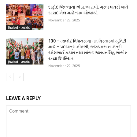
દાહોદ જિલ્લાનાં એસ.આર.પી. ગ્રુપ પાવડી ખાતે
સાંસદ ખેલ મહોત્સવ યોજાયો
November 28, 2025
Jhalod - ઝાલોદ
130 – ઝાલોદ વિધાનસભા મત વિસ્તારમાં યુનિટી
માર્ચ – પદયાત્રા નીકળી, રાજ્યકક્ષાના મંત્રી
રમેશભાઈ કટારા તથા સાંસદ જસવંતસિંહ ભાભોર
રહ્યા ઉપસ્થિત
Jhalod - ઝાલોદ
November 22, 2025
LEAVE A REPLY