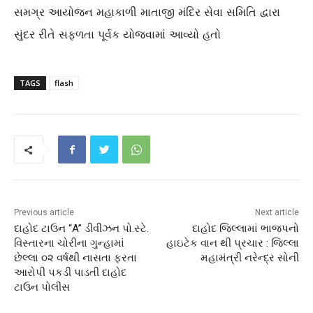
સમગ્ર આયોજન મહાકાળી માતાજી મંદિર સેવા સમિતિ દ્વારા
સુંદર રીતે સફળતા પૂર્વક યોજવામાં આવ્યો હતો
TAGS
flash
Previous article
Next article
દાહોદ ટાઉન “A” ડીવીઝન પો.સ્ટે.
દાહોદ જિલ્લામાં ભાજપનો
વિસ્તારના ચોરીના ગુન્હામાં
હાઇટેક વાન થી પ્રચાર : જિલ્લા
છેલ્લા ૦૨ વર્ષથી નાસતા ફરતા
મહામંત્રી નરેન્દ્ર સોની
આરોપી પકડી પાડતી દાહોદ
ટાઉન પોલીસ