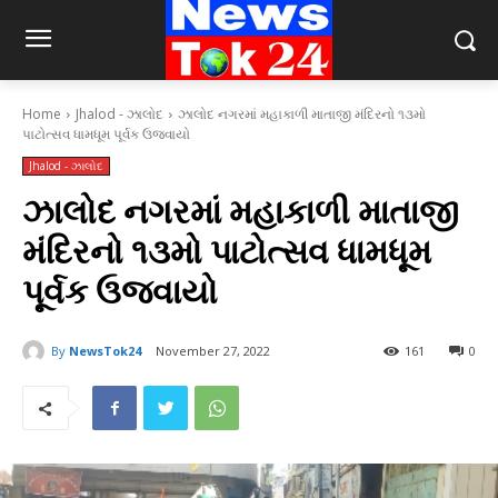
Home
Jhalod - ઝાલોદ
ઝાલોદ નગરમાં મહાકાળી માતાજી મંદિરનો ૧૩મો
પાટોત્સવ ધામધૂમ પૂર્વક ઉજવાયો
Jhalod - ઝાલોદ
ઝાલોદ નગરમાં મહાકાળી માતાજી
મંદિરનો ૧૩મો પાટોત્સવ ધામધૂમ
પૂર્વક ઉજવાયો
By
NewsTok24
November 27, 2022
161
0