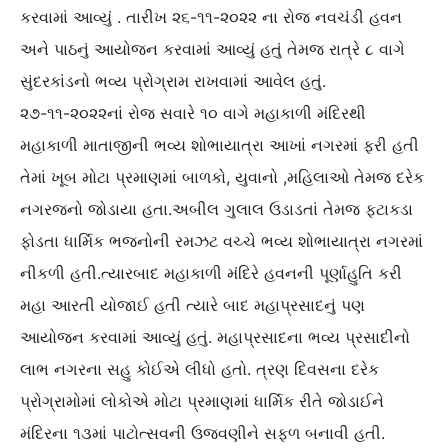
કરવામાં આવ્યું . તારીખ ૨૬-૧૧-૨૦૨૨ ના રોજ નવચંડી હવન
અને પાઠનું આયોજન કરવામાં આવ્યું હતું તેમજ રાત્રે ૮ વાગે
સુંદરકાંડનો ભવ્ય પ્રોગ્રામ રાખવામાં આવેલ હતું.
૨૭-૧૧-૨૦૨૨નાં રોજ સવારે ૧૦ વાગે મહાકાળી મંદિરથી
મહાકાળી માતાજીની ભવ્ય શોભાયાત્રા આખાં નગરમાં ફરી હતી
તેમાં ખૂબ મોટા પ્રમાણમાં બાળકો, યુવાનો ,મહિલાઓ તેમજ દરેક
નગરજનો જોડાયા હતા.અબીલ ગુલાલ ઉડાડતાં તેમજ ફટાકડા
ફોડતા ધાર્મિક ભજનોની રમઝટ વચ્ચે ભવ્ય શોભાયાત્રા નગરમાં
નીકળી હતી.ત્યારબાદ મહાકાળી મંદિરે હવનની પૂર્ણાહુતિ કરી
મહા આરતી યોજાઈ હતી ત્યારે બાદ મહાપ્રસાદનું પણ
આયોજન કરવામાં આવ્યું હતું. મહાપ્રસાદના ભવ્ય પ્રસાદીનો
લાભ નગરના સહુ કોઈએ લીધો હતો. ત્રણ દિવસના દરેક
પ્રોગ્રામોમાં લોકોએ મોટા પ્રમાણમાં ધાર્મિક રીતે જોડાઈને
મંદિરના ૧૩માં પાટોત્સવની ઉજવણીને સફળ બનાવી હતી.