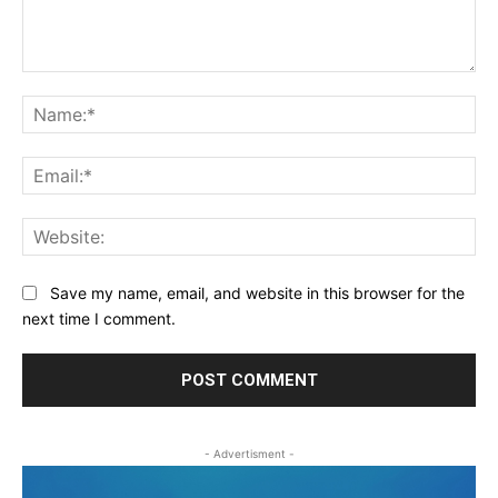
Comment:
Na
Ema
Web
Save my name, email, and website in this browser for the
next time I comment.
- Advertisment -