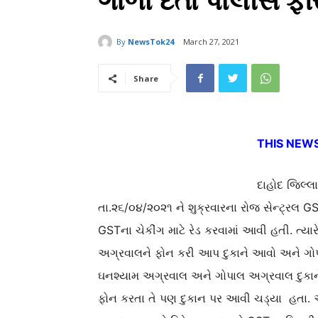
ગાળો દેતા પોલીસ ફ
By
NewsTok24
March 27, 2021
Share
THIS NEWS
દાહોદ જિલ્લ
તા.૨૬/૦૪/૨૦૨૧ ને શુક્રવારના રોજ સેન્ટ્રલ G
GSTના ચેકીંગ માટે રેડ કરવામાં આવી હતી. ત્યા
અગ્રવાલને ફોન કરી આપ દુકાને આવો અને ગોપા
ઘનશ્યામ અગ્રવાલ અને ગોપાલ અગ્રવાલ દુકાન
ફોન કરતા તે પણ દુકાન પર આવી ચડ્યા હતા. 