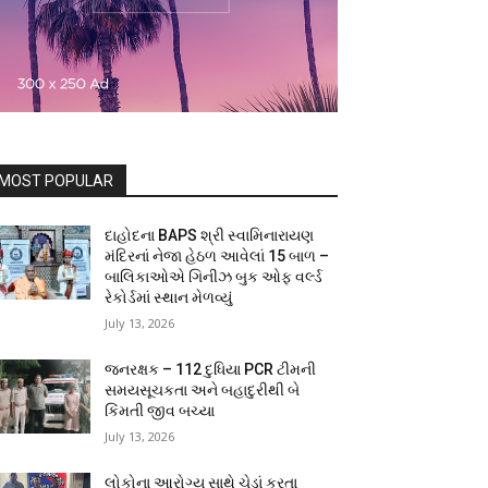
MOST POPULAR
દાહોદના BAPS શ્રી સ્વામિનારાયણ
મંદિરનાં નેજા હેઠળ આવેલાં 15 બાળ –
બાલિકાઓએ ગિનીઝ બુક ઓફ વર્લ્ડ
રેકોર્ડમાં સ્થાન મેળવ્યું
July 13, 2026
જનરક્ષક – 112 દુધિયા PCR ટીમની
સમયસૂચકતા અને બહાદુરીથી બે
કિંમતી જીવ બચ્યા
July 13, 2026
લોકોના આરોગ્ય સાથે ચેડાં કરતા