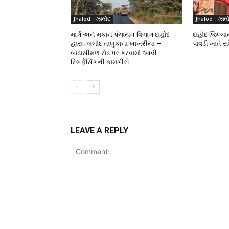
Jhalod - ઝાલોદ
Jhalod - ઝાલ
માર્ગ અને મકાન પંચાયત વિભાગ દાહોદ
દાહોદ જિલ્લ
દ્વારા ઝાલોદ તાલુકાના ખાખરીયા –
પાવડી ખાતે 
બાંડાસીમળ રોડ પર કરવામાં આવી
રિસર્ફેસિંગની કામગીરી
LEAVE A REPLY