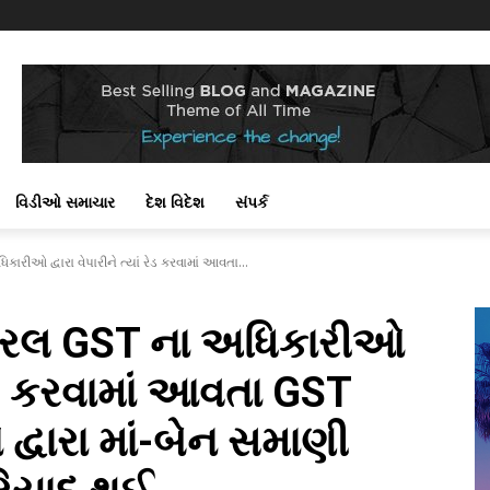
વિડીઓ સમાચાર
દેશ વિદેશ
સંપર્ક
ારીઓ દ્વારા વેપારીને ત્યાં રેડ કરવામાં આવતા...
્ટ્રલ GST ના અધિકારીઓ
ં રેડ કરવામાં આવતા GST
દ્વારા માં-બેન સમાણી