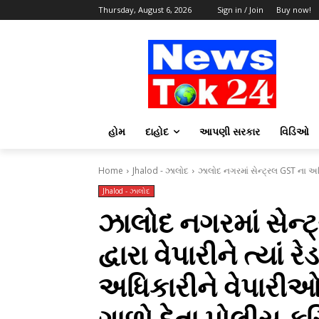
Thursday, August 6, 2026
Sign in / Join
Buy now!
હોમ
દાહોદ
આપણી સરકાર
વિડિઓ
Home
Jhalod - ઝાલોદ
ઝાલોદ નગરમાં સેન્ટ્રલ GST ના અધિક
Jhalod - ઝાલોદ
ઝાલોદ નગરમાં સેન
દ્વારા વેપારીને ત્યા
અધિકારીને વેપારીઓ 