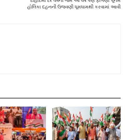
દાહોદમાં દર વર્ષની જેમ આ વર્ષે પણ ફાગણી પૂનમે
હોલિકા દહનની ઉજવણી ધૂમધામથી કરવામાં આવી