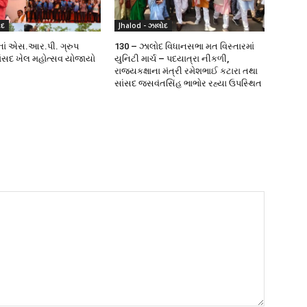
ોદ
Jhalod - ઝાલોદ
ાનાં એસ.આર.પી. ગ્રુપ
130 – ઝાલોદ વિધાનસભા મત વિસ્તારમાં
સાંસદ ખેલ મહોત્સવ યોજાયો
યુનિટી માર્ચ – પદયાત્રા નીકળી,
રાજ્યકક્ષાના મંત્રી રમેશભાઈ કટારા તથા
સાંસદ જસવંતસિંહ ભાભોર રહ્યા ઉપસ્થિત