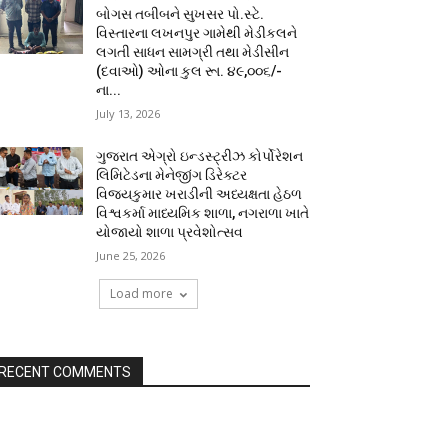
બોગસ તબીબને સુખસર પો.સ્ટે.
વિસ્તારના લખનપુર ગામેથી મેડીકલને
લગતી સાધન સામગ્રી તથા મેડીસીન
(દવાઓ) ઓના કુલ રૂા. ૪૯,૦૦૬/-
ના...
July 13, 2026
ગુજરાત એગ્રો ઇન્ડસ્ટ્રીઝ કોર્પોરેશન
લિમિટેડના મેનેજીંગ ડિરેક્ટર
વિજયકુમાર ખરાડીની અધ્યક્ષતા હેઠળ
વિશ્વકર્મા માધ્યમિક શાળા, નગરાળા ખાતે
યોજાયો શાળા પ્રવેશોત્સવ
June 25, 2026
Load more
RECENT COMMENTS