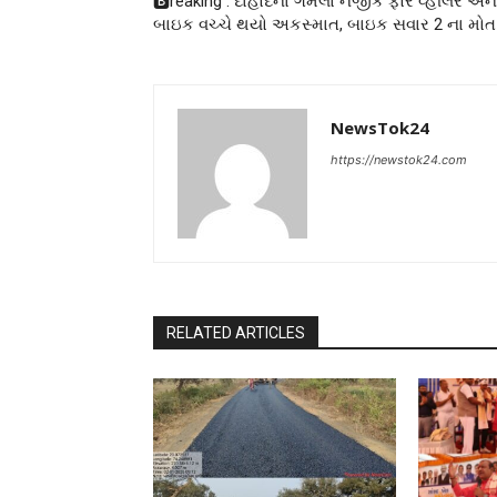
🅱️reaking : દાહોદના ગમલા નજીક ફોર વ્હીલર અને
બાઇક વચ્ચે થયો અકસ્માત, બાઇક સવાર 2 ના મોત
NewsTok24
https://newstok24.com
RELATED ARTICLES