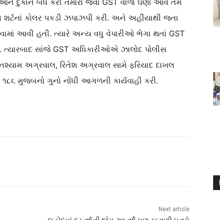
ને દુકાન બંધ કરી તમારા જેવા GST વાળા ઘણા આવે તેમ
ા શર્ટનાં કોલર પકડી ઝપાઝપી કરી. અને અહીંયાથી જતા
માં આવી હતી. ત્યારે અન્ય વધુ વેપારીઓ ભેગા થતાં GST
તા. ત્યારબાદ સાંજે GST અધિકારીઓએ ઝાલોદ પોલીસ
ઘનશ્યામ અગ્રવાલ, રિતેશ અગ્રવાલ સામે ફરિયાદ દાખલ
 ૧૮૬ મુજબનો ગુનો નોંધી આગળની કાર્યવાહી કરી.
Next article