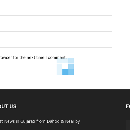
Name:*
Email:*
Website:
rowser for the next time I comment.
OUT US
F
st News in Gujarati from Dahod & Near by