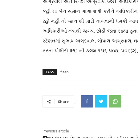
અગ્રવાલ અને રિતેશ અગ્રવાલે GST અધિકારીઓ
કહી માં બેન સમાન ગાળાગાળી કરીને અધિકારીન
રહો નહી તો જાન થી મારી નાખવાની ધમકી આપવા
અધિકારીઓ ત્યાંથી જગ્યા છોડી જતા રહ્યા હ
સ્ટેશનમાં સુભાષ અગ્રવાલ, ગોપાલ અગ્રવાલ, 
કરતા પોલીસે IPC ની કલમ ૧૧૪, ૫૦૪, ૫૦૬(૨),
TAGS
flash
Share
Previous article