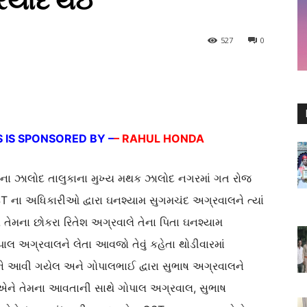
રિયાદ થઈ
527
0
 IS SPONSORED BY –
– RAHUL HONDA
ાના ઝાલોદ તાલુકાના મુખ્ય મથક ઝાલોદ નગરમાં ગત રોજ
ST ના અધિકારીઓ દ્વારા ઘનશ્યામ સુગમચંદ અગ્રવાલને ત્યાં
રે તેમના છોકરા રિતેશ અગ્રવાલે તેના પિતા ઘનશ્યામ
લ અગ્રવાલને લેતા આવજો તેવું કહેતા થોડીવારમાં
ે આવી ગયેલ અને ગોપાલભાઈ દ્વારા સુભાષ અગ્રવાલને
એને તેમના આવતાની સાથે ગોપાલ અગ્રવાલ, સુભાષ