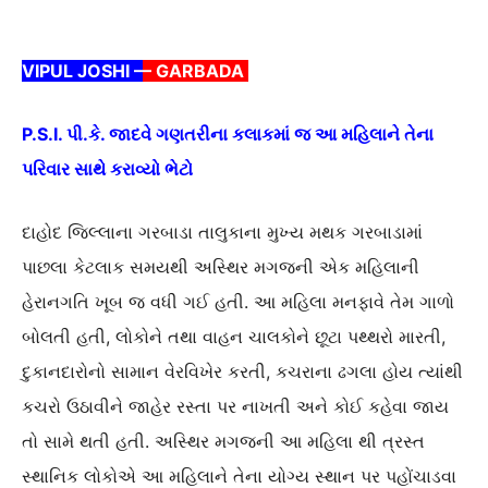
VIPUL JOSHI –
– GARBADA
P.S.I. પી.કે. જાદવે ગણતરીના કલાકમાં જ આ મહિલાને તેના
પરિવાર સાથે કરાવ્યો ભેટો
દાહોદ જિલ્લાના ગરબાડા તાલુકાના મુખ્ય મથક ગરબાડામાં
પાછલા કેટલાક સમયથી અસ્થિર મગજની એક મહિલાની
હેરાનગતિ ખૂબ જ વધી ગઈ હતી. આ મહિલા મનફાવે તેમ ગાળો
બોલતી હતી, લોકોને તથા વાહન ચાલકોને છૂટા પથ્થરો મારતી,
દુકાનદારોનો સામાન વેરવિખેર કરતી, કચરાના ઢગલા હોય ત્યાંથી
કચરો ઉઠાવીને જાહેર રસ્તા પર નાખતી અને કોઈ કહેવા જાય
તો સામે થતી હતી. અસ્થિર મગજની આ મહિલા થી ત્રસ્ત
સ્થાનિક લોકોએ આ મહિલાને તેના યોગ્ય સ્થાન પર પહોંચાડવા