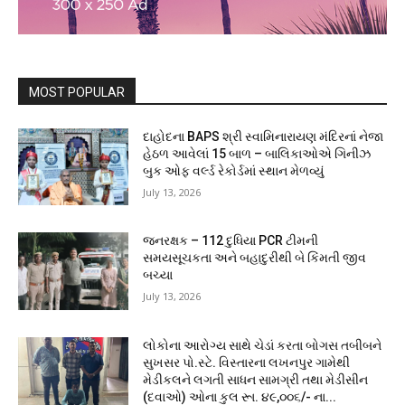
MOST POPULAR
દાહોદના BAPS શ્રી સ્વામિનારાયણ મંદિરનાં નેજા
હેઠળ આવેલાં 15 બાળ – બાલિકાઓએ ગિનીઝ
બુક ઓફ વર્લ્ડ રેકોર્ડમાં સ્થાન મેળવ્યું
July 13, 2026
જનરક્ષક – 112 દુધિયા PCR ટીમની
સમયસૂચકતા અને બહાદુરીથી બે કિંમતી જીવ
બચ્યા
July 13, 2026
લોકોના આરોગ્ય સાથે ચેડાં કરતા બોગસ તબીબને
સુખસર પો.સ્ટે. વિસ્તારના લખનપુર ગામેથી
મેડીકલને લગતી સાધન સામગ્રી તથા મેડીસીન
(દવાઓ) ઓના કુલ રૂા. ૪૯,૦૦૬/- ના...