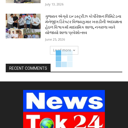
July 13, 2026
ગુજરાત એગ્રો ઇન્ડસ્ટ્રીઝ કોર્પોરેશન લિમિટેડના
મેનેજીંગ ડિરેક્ટર વિજયકુમાર ખરાડીની અધ્યક્ષતા
હેઠળ વિશ્વકર્મા માધ્યમિક શાળા, નગરાળા ખાતે
યોજાયો શાળા પ્રવેશોત્સવ
June 25, 2026
Load more
RECENT COMMENTS