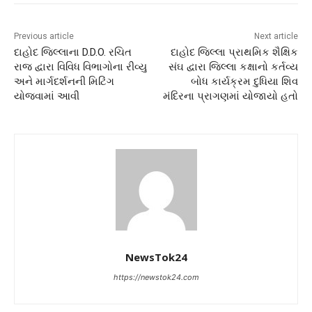
Previous article
Next article
દાહોદ જિલ્લાના D.D.O. રચિત
દાહોદ જિલ્લા પ્રાથમિક શૈક્ષિક
રાજ દ્વારા વિવિધ વિભાગોના રીવ્યુ
સંઘ દ્વારા જિલ્લા કક્ષાનો કર્તવ્ય
અને માર્ગદર્શનની મિટિંગ
બોધ કાર્યક્રમ દુધિયા શિવ
યોજવામાં આવી
મંદિરના પ્રાગણમાં યોજાયો હતો
NewsTok24
https://newstok24.com