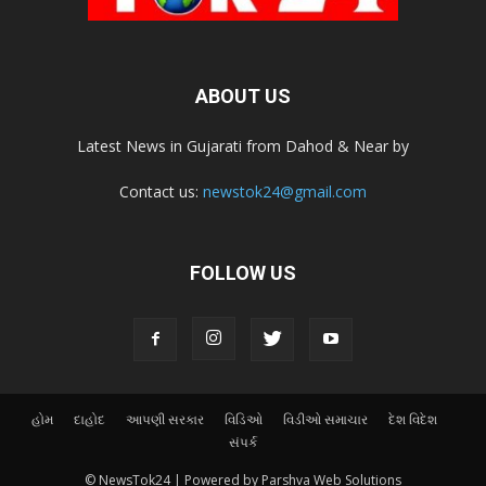
ABOUT US
Latest News in Gujarati from Dahod & Near by
Contact us:
newstok24@gmail.com
FOLLOW US
હોમ
દાહોદ
આપણી સરકાર
વિડિઓ
વિડીઓ સમાચાર
દેશ વિદેશ
સંપર્ક
© NewsTok24 | Powered by Parshva Web Solutions