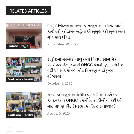
RELATED ARTICLES
દાહોદ જિલ્લાના ગરબાડા તાલુકાની આંગણવાડી
કાર્યકરો / તેડાગર બહેનોએ સુમુલ ડેરી સુરત ખાતે
મુલાકાત લીધી
November 28, 2025
Dahod - દાહોદ
દાહોદમાં ગરબાડા તાલુકાના વિવિધ પ્રાથમિક
આરોગ્ય કેન્દ્ર ખાતે ONGC કંપની દ્વારા ટીબીના
દર્દીઓ માટે પોષણ કીટ વિતરણ કાર્યક્રમ
યોજાયો
Garbada - ગરબાડા
October 6, 2025
ગરબાડા તાલુકાના વિવિધ પ્રાથમિક આરોગ્ય
કેન્દ્ર ખાતે ONGC કંપની દ્વારા ટીબીના દર્દીઓ
માટે પોષણ કીટ વિતરણ કાર્યક્રમ યોજાયો
August 5, 2025
Garbada - ગરબાડા