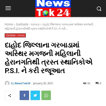
Home
Garbada - ગરબાડા
દાહોદ જિલ્લાના ગરબાડામાં અસ્થિર મગજની
મહિલાની હેરાનગતિથી ત્રસ્ત સ્થાનિકોએ P.S.I. ને કરી...
Garbada - ગરબાડા
દાહોદ જિલ્લાના ગરબાડામાં
અસ્થિર મગજની મહિલાની
હેરાનગતિથી ત્રસ્ત સ્થાનિકોએ
P.S.I. ને કરી રજૂઆત
By
NewsTok24
January 20, 2021
82
0