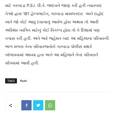
માટે ગરબાડા P.S.I. પી.કે. જાદવને જાણ કરી હતી ત્યારબાદ
તેઓ દ્વારા 181 હેલ્પલાઈન, ગરબાડા મામલતદાર અને દાહોદ
ખાતે જો કોઈ આવું દવાખાનું આવેલ હોય અથવા તો આવી
અસ્થિર વ્યક્તિ માટેનું કોઈ વિકલ્પ હોય તો તે દિશામાં પણ
તપાસ કરી હતી. અંતે ભારે જહેમત બાદ આ મહિલાના પરિવારની
ભાળ મળતા તેના પરિવારજનોને ગરબાડા પોલીસ મથકે
બોલાવવામાં આવ્યા હતા અને આ મહિલાને તેના પરિવારને
સોંપવામાં આવી હતી.
TAGS
flash