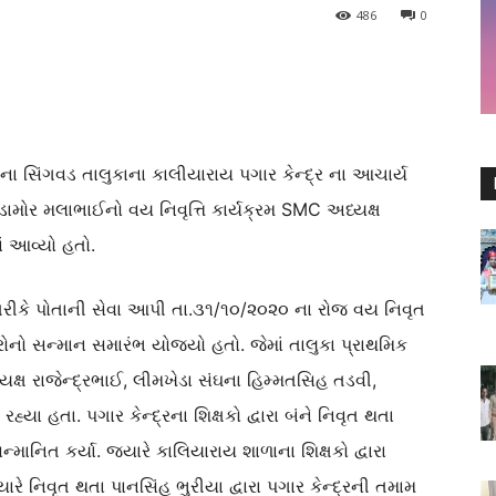
486
0
ાના સિંગવડ તાલુકાના કાલીયારાય પગાર કેન્દ્ર ના આચાર્ય
ામોર મલાભાઈનો વય નિવૃત્તિ કાર્યક્રમ SMC અધ્યક્ષ
ં આવ્યો હતો.
તરીકે પોતાની સેવા આપી તા.૩૧/૧૦/૨૦૨૦ ના રોજ વય નિવૃત
િત્રોનો સન્માન સમારંભ યોજ્યો હતો. જેમાં તાલુકા પ્રાથમિક
્યક્ષ રાજેન્દ્રભાઈ, લીમખેડા સંઘના હિમ્મતસિહ તડવી,
યા હતા. પગાર કેન્દ્રના શિક્ષકો દ્વારા બંને નિવૃત થતા
ન્માનિત કર્યા. જયારે કાલિયારાય શાળાના શિક્ષકો દ્વારા
ે નિવૃત થતા પાનસિંહ ભુરીયા દ્વારા પગાર કેન્દ્રની તમામ