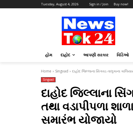
Tuesday, August 4, 2026
Sign in / Join
Buy now!
હોમ
દાહોદ
આપણી સરકાર
વિડિઓ
Home
Singvad
દાહોદ જિલ્લાના સિંગવડ તાલુકાના કાલિય
Singvad
દાહોદ જિલ્લાના સિં
તથા વડાપીપળા શાળા
સમારંભ યોજાયો