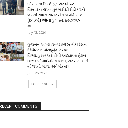
બોગસ તબીબને સુખસર પો.સ્ટે.
વિસ્તારના લખનપુર ગામેથી મેડીકલને
લગતી સાધન સામગ્રી તથા મેડીસીન
(દવાઓ) ઓના કુલ રૂા. ૪૯,૦૦૬/-
ના...
July 13, 2026
ગુજરાત એગ્રો ઇન્ડસ્ટ્રીઝ કોર્પોરેશન
લિમિટેડના મેનેજીંગ ડિરેક્ટર
વિજયકુમાર ખરાડીની અધ્યક્ષતા હેઠળ
વિશ્વકર્મા માધ્યમિક શાળા, નગરાળા ખાતે
યોજાયો શાળા પ્રવેશોત્સવ
June 25, 2026
Load more
RECENT COMMENTS