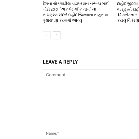
દેશના લોકલાડીલા વડાપ્રધાન નરેન્દ્રભાઈ
દાહોદ જીલ્લ
મોદી દ્વારા “એક પેડ માઁ કે નામ” ના
વરદ્હસ્તે દાહ
કાર્યક્રમ સંદર્ભે દાહોદ જિલ્લાના તાલુકામાં
12 કરોડના સ
વૃક્ષારોપણ કરવામાં આવ્યું
કરાયું વિતરણ
LEAVE A REPLY
Comment: