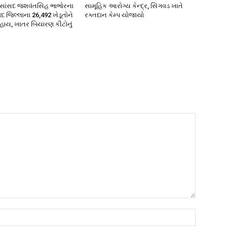
ા સાંસદ જશવંતસિંહ ભાભોરના
સામૂહિક આરોગ્ય કેન્દ્ર, સિંગવડ ખાતે
ોદ જિલ્લાના 26,492 ખેડૂતોને
રક્તદાન કેમ્પ યોજાયો
હાય, ખાતર બિયારણ કીટોનું
Name:*