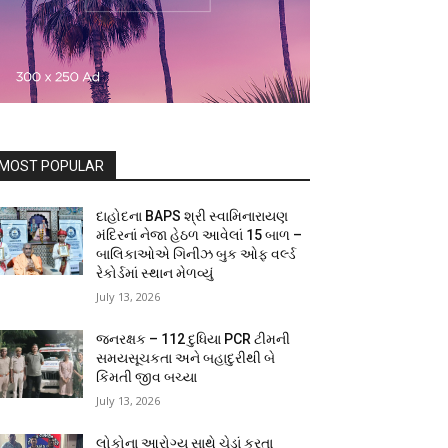
MOST POPULAR
દાહોદના BAPS શ્રી સ્વામિનારાયણ
મંદિરનાં નેજા હેઠળ આવેલાં 15 બાળ –
બાલિકાઓએ ગિનીઝ બુક ઓફ વર્લ્ડ
રેકોર્ડમાં સ્થાન મેળવ્યું
July 13, 2026
જનરક્ષક – 112 દુધિયા PCR ટીમની
સમયસૂચકતા અને બહાદુરીથી બે
કિંમતી જીવ બચ્યા
July 13, 2026
લોકોના આરોગ્ય સાથે ચેડાં કરતા