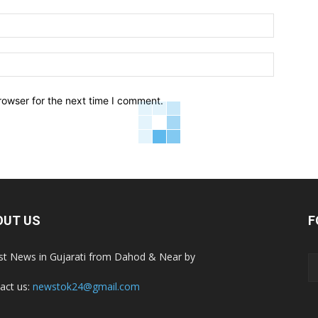
Email:*
Website:
rowser for the next time I comment.
OUT US
F
st News in Gujarati from Dahod & Near by
act us:
newstok24@gmail.com