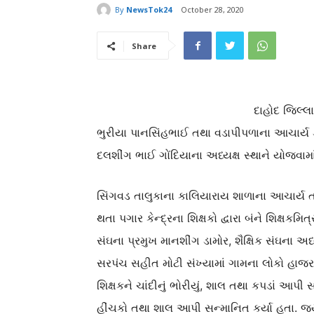
By
NewsTok24
October 28, 2020
Share
દાહોદ જિલ્લ
ભુરીયા પાનસિંહભાઈ તથા વડાપીપળાના આચાર્ય ડ
દલશીંગ ભાઈ ગોંદિયાના અધ્યક્ષ સ્થાને યોજવામા
સિંગવડ તાલુકાના કાલિયારાય શાળાના આચાર્ય 
થતા પગાર કેન્દ્રના શિક્ષકો દ્વારા બંને શિક્ષકમ
સંઘના પ્રમુખ માનશીંગ ડામોર, શૈક્ષિક સંઘના અધ
સરપંચ સહીત મોટી સંખ્યામાં ગામના લોકો હાજર રહ્
શિક્ષકને ચાંદીનું ભોરીયું, શાલ તથા કપડાં આપી સ
હીંચકો તથા શાલ આપી સન્માનિત કર્યા હતા. જયાર