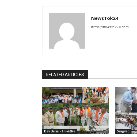
NewsTok24
https://newstok24.com
RELATED ARTICLES
Dev Baria - દેવ.બારીયા
Singvad