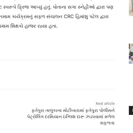
્વરૂપે ફ્રિજ આપ્યું હતું. પોતાના સગા સ્નેહીઓ દ્વારા પણ
મામ કાર્યક્રમનું સફળ સંચાલન CRC હિમાંશુ પટેલ દ્વારા
ા તમામ શિક્ષકો હાજર રહ્યા હતા.
Next article
ફતેપુરા તાલુકાના મોટીબારામાં ફતેપુરા પોલીસને
પેટ્રોલિંગ દરમિયાન ઇંગ્લિશ દારૂ ઝડપવામાં મળેલ
સફળતા