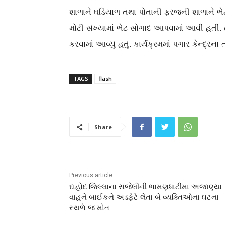
શાળાને ઘડિયાળ તથા પોતાની ફરજની શાળાને ભેટ સ
મોટી સંખ્યામાં ભેટ સોગાદ આપવામાં આવી હતી. ત
કરવામાં આવ્યું હતું. કાર્યક્રમમાં પગાર કેન્દ્રન
TAGS
flash
Share
Previous article
દાહોદ જિલ્લાના સંજેલીની ભામણધાટીમા અજાણ્યા
વાહને બાઈકને અડફેટે લેતા બે વ્યક્તિઓના ઘટના
સ્થળે જ મોત