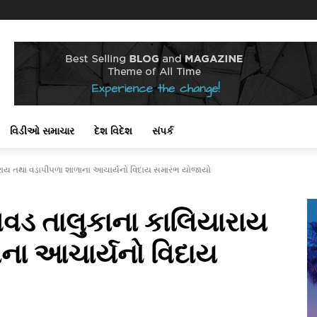
વિડીઓ સમાચાર
દેશ વિદેશ
સંપર્ક
ારાય તથા વડાપીપળા શાળાના આચાર્યનો વિદાય સમારંભ યોજાયો
ગવડ તાલુકાના કાલિયારાય
ના આચાર્યનો વિદાય