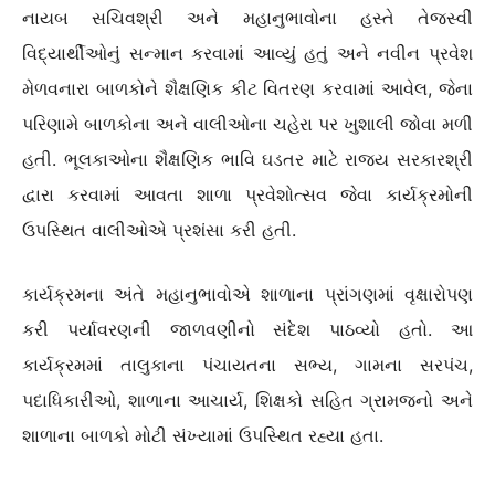
નાયબ સચિવશ્રી અને મહાનુભાવોના હસ્તે તેજસ્વી
વિદ્યાર્થીઓનું સન્માન કરવામાં આવ્યું હતું અને નવીન પ્રવેશ
મેળવનારા બાળકોને શૈક્ષણિક કીટ વિતરણ કરવામાં આવેલ, જેના
પરિણામે બાળકોના અને વાલીઓના ચહેરા પર ખુશાલી જોવા મળી
હતી. ભૂલકાઓના શૈક્ષણિક ભાવિ ઘડતર માટે રાજ્ય સરકારશ્રી
દ્વારા કરવામાં આવતા શાળા પ્રવેશોત્સવ જેવા કાર્યક્રમોની
ઉપસ્થિત વાલીઓએ પ્રશંસા કરી હતી.
કાર્યક્રમના અંતે મહાનુભાવોએ શાળાના પ્રાંગણમાં વૃક્ષારોપણ
કરી પર્યાવરણની જાળવણીનો સંદેશ પાઠવ્યો હતો. આ
કાર્યક્રમમાં તાલુકાના પંચાયતના સભ્ય, ગામના સરપંચ,
પદાધિકારીઓ, શાળાના આચાર્ય, શિક્ષકો સહિત ગ્રામજનો અને
શાળાના બાળકો મોટી સંખ્યામાં ઉપસ્થિત રહ્યા હતા.