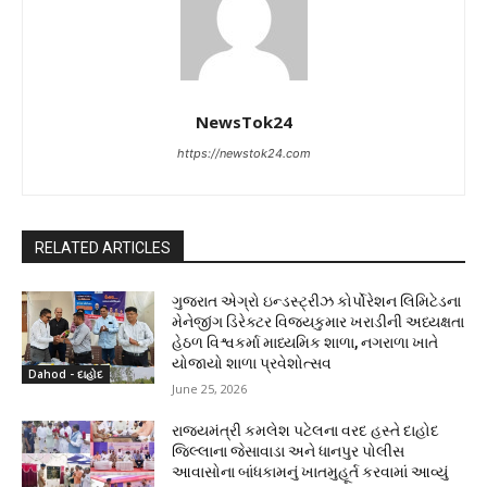
NewsTok24
https://newstok24.com
RELATED ARTICLES
ગુજરાત એગ્રો ઇન્ડસ્ટ્રીઝ કોર્પોરેશન લિમિટેડના
મેનેજીંગ ડિરેક્ટર વિજયકુમાર ખરાડીની અધ્યક્ષતા
હેઠળ વિશ્વકર્મા માધ્યમિક શાળા, નગરાળા ખાતે
યોજાયો શાળા પ્રવેશોત્સવ
Dahod - દાહોદ
June 25, 2026
રાજ્યમંત્રી કમલેશ પટેલના વરદ હસ્તે દાહોદ
જિલ્લાના જેસાવાડા અને ધાનપુર પોલીસ
આવાસોના બાંધકામનું ખાતમુહૂર્ત કરવામાં આવ્યું