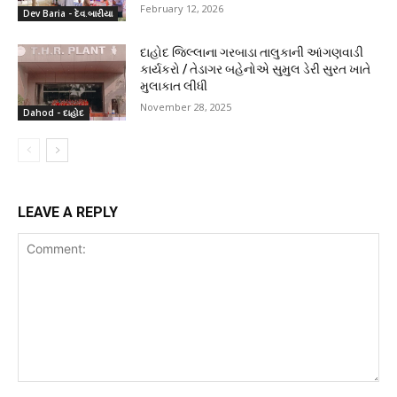
February 12, 2026
Dev Baria - દેવ.બારીયા
દાહોદ જિલ્લાના ગરબાડા તાલુકાની આંગણવાડી
કાર્યકરો / તેડાગર બહેનોએ સુમુલ ડેરી સુરત ખાતે
મુલાકાત લીધી
November 28, 2025
Dahod - દાહોદ
LEAVE A REPLY
Comment: