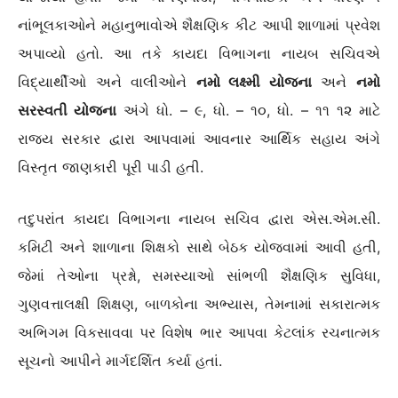
નાંભૂલકાઓને મહાનુભાવોએ શૈક્ષણિક કીટ આપી શાળામાં પ્રવેશ
અપાવ્યો હતો. આ તકે કાયદા વિભાગના નાયબ સચિવએ
વિદ્યાર્થીઓ અને વાલીઓને
નમો લક્ષ્મી યોજના
અને
નમો
સરસ્વતી યોજના
અંગે ધો. – ૯, ધો. – ૧૦, ધો. – ૧૧ ૧૨ માટે
રાજ્ય સરકાર દ્વારા આપવામાં આવનાર આર્થિક સહાય અંગે
વિસ્તૃત જાણકારી પૂરી પાડી હતી.
તદુપરાંત કાયદા વિભાગના નાયબ સચિવ દ્વારા એસ.એમ.સી.
કમિટી અને શાળાના શિક્ષકો સાથે બેઠક યોજવામાં આવી હતી,
જેમાં તેઓના પ્રશ્નો, સમસ્યાઓ સાંભળી શૈક્ષણિક સુવિધા,
ગુણવત્તાલક્ષી શિક્ષણ, બાળકોના અભ્યાસ, તેમનામાં સકારાત્મક
અભિગમ વિકસાવવા પર વિશેષ ભાર આપવા કેટલાંક રચનાત્મક
સૂચનો આપીને માર્ગદર્શિત કર્યા હતાં.