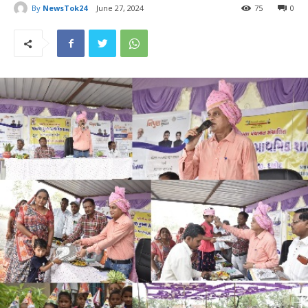
By
NewsTok24
June 27, 2024
75
0