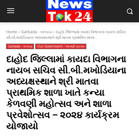
Home
Garbada - ગરબાડા
દાહોદ જિલ્લામાં કાયદા વિભાગના નાયબ સચિવ
સી.બી.મખોડિયાના અધ્યક્ષસ્થાને શ્રી માતવા પ્રાથમિક શાળા...
Garbada - ગરબાડા
Our Government - આપણી સરકાર
દાહોદ જિલ્લામાં કાયદા વિભાગના
નાયબ સચિવ સી.બી.મખોડિયાના
અધ્યક્ષસ્થાને શ્રી માતવા
પ્રાથમિક શાળા ખાતે કન્યા
કેળવણી મહોત્સવ અને શાળા
પ્રવેશોત્સવ – ૨૦૨૪ કાર્યક્રમ
યોજાયો