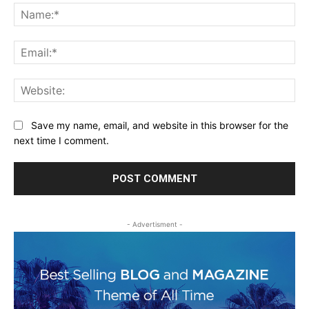
Na
Ema
Web
Save my name, email, and website in this browser for the
next time I comment.
- Advertisment -