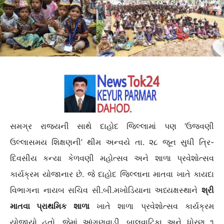
સમગ્ર રાજ્યની સાથે દાહોદ જિલ્લામાં પણ ‘ઉજવણી
ઉલ્લાસમય શિક્ષણની’ થીમ અન્વયે તા. ૨૮ જૂન સુધી ત્રિ-
દિવસીય કન્યા કેળવણી મહોત્સવ અને શાળા પ્રવેશોત્સવ
કાર્યક્રમ યોજાનાર છે. જે દાહોદ જિલ્લાના માતવા ખાતે કાયદા
વિભાગના નાયબ સચિવ સી.બી.મખોડિયાના અધ્યક્ષસ્થાને
શ્રી
માતવા પ્રાથમિક શાળા
ખાતે શાળા પ્રવેશોત્સવ કાર્યક્રમ
યોજાયો હતો. જેમાં આંગણવાડી, બાલવાટિકા અને ધોરણ ૧