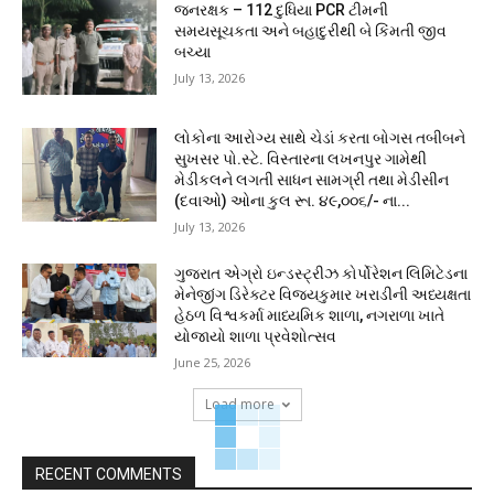
જનરક્ષક – 112 દુધિયા PCR ટીમની
સમયસૂચકતા અને બહાદુરીથી બે કિંમતી જીવ
બચ્યા
July 13, 2026
લોકોના આરોગ્ય સાથે ચેડાં કરતા બોગસ તબીબને
સુખસર પો.સ્ટે. વિસ્તારના લખનપુર ગામેથી
મેડીકલને લગતી સાધન સામગ્રી તથા મેડીસીન
(દવાઓ) ઓના કુલ રૂા. ૪૯,૦૦૬/- ના...
July 13, 2026
ગુજરાત એગ્રો ઇન્ડસ્ટ્રીઝ કોર્પોરેશન લિમિટેડના
મેનેજીંગ ડિરેક્ટર વિજયકુમાર ખરાડીની અધ્યક્ષતા
હેઠળ વિશ્વકર્મા માધ્યમિક શાળા, નગરાળા ખાતે
યોજાયો શાળા પ્રવેશોત્સવ
June 25, 2026
Load more
RECENT COMMENTS