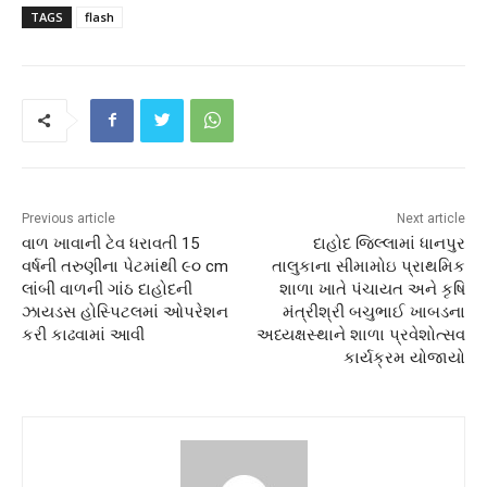
TAGS
flash
Previous article
Next article
વાળ ખાવાની ટેવ ધરાવતી 15
દાહોદ જિલ્લામાં ધાનપુર
વર્ષની તરુણીના પેટમાંથી ૯૦ cm
તાલુકાના સીમામોઇ પ્રાથમિક
લાંબી વાળની ગાંઠ દાહોદની
શાળા ખાતે પંચાયત અને કૃષિ
ઝાયડસ હોસ્પિટલમાં ઓપરેશન
મંત્રીશ્રી બચુભાઈ ખાબડના
કરી કાઢવામાં આવી
અધ્યક્ષસ્થાને શાળા પ્રવેશોત્સવ
કાર્યક્રમ યોજાયો