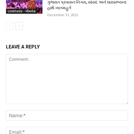
ગુજરાત પ્રવાસન નિગમ, સાંસદ અને ધારાસભ્યના
હાથે ખાતમહુર્ત
Limkheda - લીમખેડા
December 31, 2025
LEAVE A REPLY
Comment:
Na
Ema