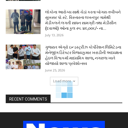
લોકોના આરોગ્ય સાથે ચેડાં કરતા બોગસ તબીબને
સુખસર પો.સ્ટે. વિસ્તારના લખનપુર ગામેથી
મેડીકલને લગતી સાધન સામગ્રી તથા મેડીસીન
(દવાઓ) ઓના કુલ રૂા. ૪૯,૦૦૬/- ના...
July 13, 2026
ગુજરાત એગ્રો ઇન્ડસ્ટ્રીઝ કોર્પોરેશન લિમિટેડના
મેનેજીંગ ડિરેક્ટર વિજયકુમાર ખરાડીની અધ્યક્ષતા
હેઠળ વિશ્વકર્મા માધ્યમિક શાળા, નગરાળા ખાતે
યોજાયો શાળા પ્રવેશોત્સવ
June 25, 2026
Load more
RECENT COMMENTS