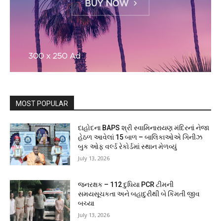
MOST POPULAR
દાહોદના BAPS શ્રી સ્વામિનારાયણ મંદિરનાં નેજા
હેઠળ આવેલાં 15 બાળ – બાલિકાઓએ ગિનીઝ
બુક ઓફ વર્લ્ડ રેકોર્ડમાં સ્થાન મેળવ્યું
July 13, 2026
જનરક્ષક – 112 દુધિયા PCR ટીમની
સમયસૂચકતા અને બહાદુરીથી બે કિંમતી જીવ
બચ્યા
July 13, 2026