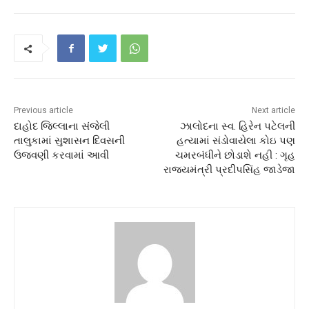
Previous article
Next article
દાહોદ જિલ્લાના સંજેલી
ઝાલોદના સ્વ. હિરેન પટેલની
તાલુકામાં સુશાસન દિવસની
હત્યામાં સંડોવાયેલા કોઇ પણ
ઉજવણી કરવામાં આવી
ચમરબંધીને છોડાશે નહી : ગૃહ
રાજ્યમંત્રી પ્રદીપસિંહ જાડેજા