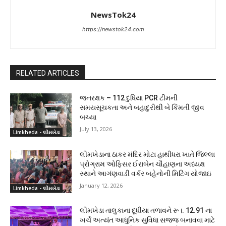
NewsTok24
https://newstok24.com
RELATED ARTICLES
જનરક્ષક – 112 દુધિયા PCR ટીમની
સમયસૂચકતા અને બહાદુરીથી બે કિંમતી જીવ
બચ્યા
July 13, 2026
Limkheda - લીમખેડા
લીમખેડાના ઠાકર મંદિર મોટા હાથીધરા ખાતે જિલ્લા
પ્રોગ્રામ ઓફિસર ઈરાબેન ચૌહાણના અધ્યક્ષ
સ્થાને આગંણવાડી વર્કર બહેનોની મિટિંગ યોજાઇ
January 12, 2026
Limkheda - લીમખેડા
લીમખેડા તાલુકાના દૂધીયા તળાવને રૂ।. 12.91 ના
ખર્ચે અત્યંત આધુનિક સુવિધા સજ્જ બનાવવા માટે