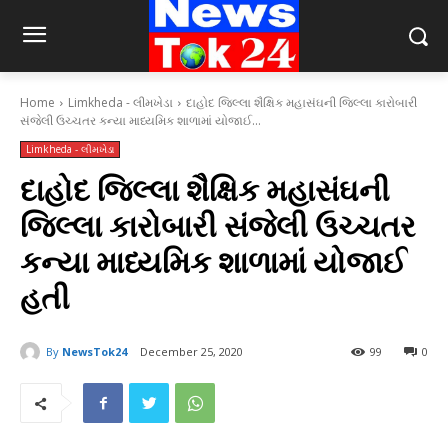
Home
Limkheda - લીમખેડા
દાહોદ જિલ્લા શૈક્ષિક મહાસંઘની જિલ્લા કારોબારી
સંજેલી ઉચ્ચતર કન્યા માધ્યમિક શાળામાં યોજાઈ...
Limkheda - લીમખેડા
દાહોદ જિલ્લા શૈક્ષિક મહાસંઘની
જિલ્લા કારોબારી સંજેલી ઉચ્ચતર
કન્યા માધ્યમિક શાળામાં યોજાઈ
હતી
By
NewsTok24
December 25, 2020
99
0