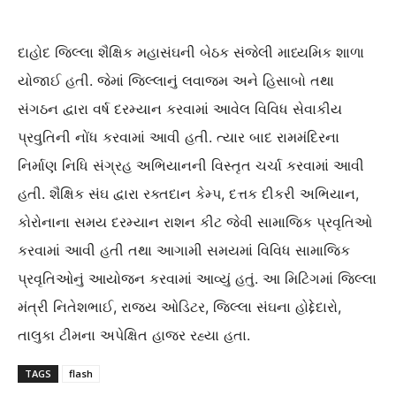
દાહોદ જિલ્લા શૈક્ષિક મહાસંઘની બેઠક સંજેલી માધ્યમિક શાળા
યોજાઈ હતી. જેમાં જિલ્લાનું લવાજમ અને હિસાબો તથા
સંગઠન દ્વારા વર્ષ દરમ્યાન કરવામાં આવેલ વિવિધ સેવાકીય
પ્રવુતિની નોંધ કરવામાં આવી હતી. ત્યાર બાદ રામમંદિરના
નિર્માણ નિધિ સંગ્રહ અભિયાનની વિસ્તૃત ચર્ચા કરવામાં આવી
હતી. શૈક્ષિક સંઘ દ્વારા રક્તદાન કેમ્પ, દત્તક દીકરી અભિયાન,
કોરોનાના સમય દરમ્યાન રાશન કીટ જેવી સામાજિક પ્રવૃતિઓ
કરવામાં આવી હતી તથા આગામી સમયમાં વિવિધ સામાજિક
પ્રવૃતિઓનું આયોજન કરવામાં આવ્યું હતું. આ મિટિંગમાં જિલ્લા
મંત્રી નિતેશભાઈ, રાજ્ય ઓડિટર, જિલ્લા સંઘના હોદ્દેદારો,
તાલુકા ટીમના અપેક્ષિત હાજર રહ્યા હતા.
TAGS
flash