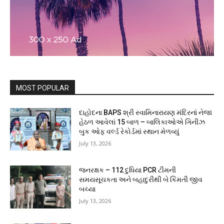
MOST POPULAR
દાહોદના BAPS શ્રી સ્વામિનારાયણ મંદિરનાં નેજા
હેઠળ આવેલાં 15 બાળ – બાલિકાઓએ ગિનીઝ
બુક ઓફ વર્લ્ડ રેકોર્ડમાં સ્થાન મેળવ્યું
July 13, 2026
જનરક્ષક – 112 દુધિયા PCR ટીમની
સમયસૂચકતા અને બહાદુરીથી બે કિંમતી જીવ
બચ્યા
July 13, 2026