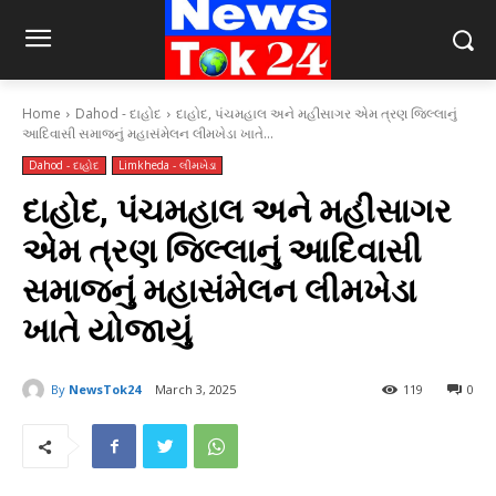
Home
Dahod - દાહોદ
દાહોદ, પંચમહાલ અને મહીસાગર એમ ત્રણ જિલ્લાનું
આદિવાસી સમાજનું મહાસંમેલન લીમખેડા ખાતે...
Dahod - દાહોદ
Limkheda - લીમખેડા
દાહોદ, પંચમહાલ અને મહીસાગર
એમ ત્રણ જિલ્લાનું આદિવાસી
સમાજનું મહાસંમેલન લીમખેડા
ખાતે યોજાયું
By
NewsTok24
March 3, 2025
119
0