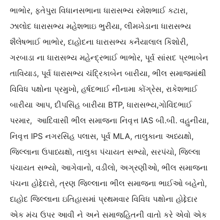
ભાભોર, ફતેપુરા વિધાનસભાના ધારાસભ્ય રમેશભાઈ કટારા,
ઝાલોદ ધારાસભ્ય મહેશભાઇ ભુરીયા, લીમખેડાના ધારાસભ્ય
શૈલેષભાઈ ભાભોર, દાહોદના ધારાસભ્ય કનૈયાલાલ કિશોરી,
ગરબાડા ના ધારાસભ્ય મહેન્દ્રભાઈ ભાભોર, પૂર્વ સાંસદ પ્રભાબેન
તાવિયાડ, પૂર્વ ધારાસભ્ય ચંદ્રિકાબેન બારીયા, ભીલ સમાજમાંથી
વિવિધ પક્ષોના પ્રમુખો, હર્ષદભાઈ નીનામા કોંગ્રેસ, રાકેશભાઈ
બારીયા આપ, દીપસિંહ બારીયા BTP, ધારાસભ્ય,ગોવિંદભાઈ
પરમાર, આદિવાસી ભીલ સમાજના નિવૃત્ત IAS બી.બી. વહુનીયા,
નિવૃત્ત IPS નગરસિંહ પલાસ, પૂર્વ MLA, તાલુકાના અધ્યક્ષો,
જિલ્લાના ઉપાધ્યક્ષૉ, તાલુકા પંચાયત સભ્યો, સરપંચો, જિલ્લા
પંચાયત સભ્યો, આગેવાનો, વડીલો, અગ્રણીઓ, ભીલ સમાજના
પંચના હોદ્દેદારો, ત્રણ જિલ્લાના ભીલ સમાજના ભાઈઓ બહેનો,
દાહોદ જિલ્લાના ઇતિહાસમાં પ્રથમવાર વિવિધ પક્ષોના હોદ્દેદાર
એક મંચ ઉપર આવી ને અને સમાજહિતની વાતો કરે એવો એક