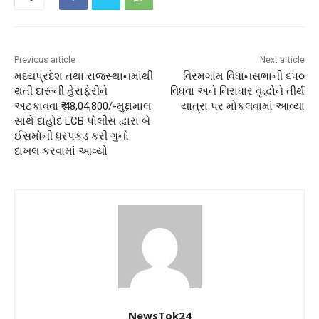
Previous article
Next article
મધ્યપ્રદેશ તથા રાજસ્થાનમાંથી
વિરમગામ વિધાનસભાની ૬૫૦
થતી દારૂની હેરાફેરીને
વિધવા અને નિરાધાર વૃદ્ધોને તીર્થ
અટકાવવા ₹ 48,04,800/-મુદ્દામાલ
યાત્રા પર મોકલવામાં આવ્યા
સાથે દાહોદ LCB પોલીસ દ્વારા બે
ઈસમોની ધરપકડ કરી ગુનો
દાખલ કરવામાં આવ્યો
NewsTok24