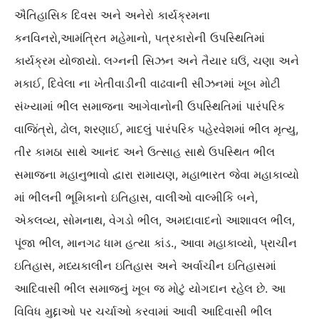
ઐતિહાસિક દિવસ અને અનેરો કાર્યક્રમના
કનવિનરો,આમંત્રિત મહેમાનો, પત્રકારોની ઉપસ્થિતિમાં
કાર્યક્રમ યોજાયો. લગ્નની સિઝન અને તૈયાર ઘઉં, ચણા અને
મકાઈ, દિવેલા ના ખેતીવાડીની વાઢવાની સીઝનમાં ખૂબ મોટી
સંખ્યામાં ભીલ સમાજના આગેવાનોની ઉપસ્થિતિમાં પારંપરિક
વાજિંત્રો, ઢોલ, શરણાઈ, માદલું પારંપરિક પહેરવેશમાં ભીલ મૃત્યુ,
તીર કામઠા સાથે આનંદ અને ઉત્સાહ સાથે ઉપસ્થિત ભીલ
સમાજના મહાનુભાવો દ્વારા રામાયણ, મહાભારત જેવા મહાકાવ્યો
માં ભીલની ભૂમિકાનો ઇતિહાસ, વાલીઓ વાલ્મીકિ બને,
એકલવ્ય, સોમનાથ, વેગડો ભીલ, અમદાવાદનો આશાવલ ભીલ,
પૂંજા ભીલ, માનગઢ ધામ હત્યા કાંડ., આવા મહાકાવ્યો, પ્રાચીન
ઇતિહાસ, મધ્યકાલીન ઇતિહાસ અને અર્વાચીન ઇતિહાસમાં
આદિવાસી ભીલ સમાજનું ખૂબ જ મોટું યોગદાન રહેલ છે. આ
વિવિધ મુદ્દાઓ પર ચર્ચાઓ કરવામાં આવી આદિવાસી ભીલ