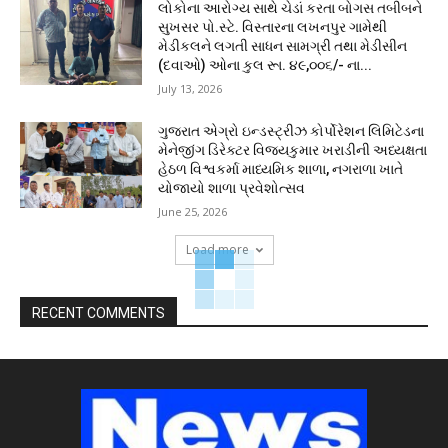
લોકોના આરોગ્ય સાથે ચેડાં કરતા બોગસ તબીબને
સુખસર પો.સ્ટે. વિસ્તારના લખનપુર ગામેથી
મેડીકલને લગતી સાધન સામગ્રી તથા મેડીસીન
(દવાઓ) ઓના કુલ રૂા. ૪૯,૦૦૬/- ના...
July 13, 2026
ગુજરાત એગ્રો ઇન્ડસ્ટ્રીઝ કોર્પોરેશન લિમિટેડના
મેનેજીંગ ડિરેક્ટર વિજયકુમાર ખરાડીની અધ્યક્ષતા
હેઠળ વિશ્વકર્મા માધ્યમિક શાળા, નગરાળા ખાતે
યોજાયો શાળા પ્રવેશોત્સવ
June 25, 2026
Load more
RECENT COMMENTS