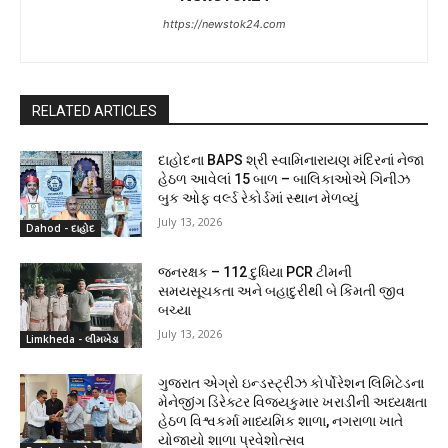
https://newstok24.com
RELATED ARTICLES
દાહોદના BAPS શ્રી સ્વામિનારાયણ મંદિરનાં નેજા
હેઠળ આવેલાં 15 બાળ – બાલિકાઓએ ગિનીઝ
બુક ઓફ વર્લ્ડ રેકોર્ડમાં સ્થાન મેળવ્યું
July 13, 2026
Dahod - દાહોદ
જનરક્ષક – 112 દુધિયા PCR ટીમની
સમયસૂચકતા અને બહાદુરીથી બે કિંમતી જીવ
બચ્યા
July 13, 2026
Limkheda - લીમખેડા
ગુજરાત એગ્રો ઇન્ડસ્ટ્રીઝ કોર્પોરેશન લિમિટેડના
મેનેજીંગ ડિરેક્ટર વિજયકુમાર ખરાડીની અધ્યક્ષતા
હેઠળ વિશ્વકર્મા માધ્યમિક શાળા, નગરાળા ખાતે
યોજાયો શાળા પ્રવેશોત્સવ