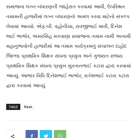
સમાજના લગ્ન બંધારણની જાહેરાત કરવામાં આવી, ઉપસ્થિત
તમામની હાજરીમાં લગ્ન બંધારણનો અમલ કરવા માટેનો સંકલ્પ
લેવામાં આવ્યો. એફ.બી. વહોનીયા, રાવજીભાઈ માવી, દિનેશ
ભાઈ ભાભોર, અમરસિંહ મકવાણા સમાજના તમામ નામી અનામી
મહાનુભાવોની હાજરીમાં આ તમામ કાર્યક્રમનું સંચાલન દાહોદ
જિલ્લા પ્રાથમિક શિક્ષક સંઘના પ્રમુખ અને ગુજરાત રાજ્ય
પ્રાથમિક શિક્ષક સંઘના પ્રમુખ સુરતાનભાઈ કટારા દ્વારા કરવામાં
આવ્યું. આભાર વિધિ દિનેશભાઈ ભાભોર, રાકેશભાઈ કટારા કટારા
દ્વારા કરવામાં આવ્યું.
TAGS
flash