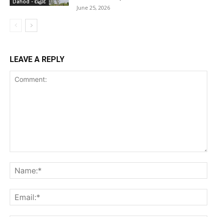
Dahod - દાહોદ
June 25, 2026
LEAVE A REPLY
Comment:
Na
Ema