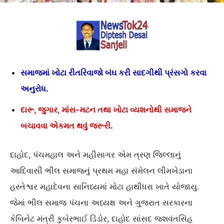
સમાજમાં ખોટા રીતરિવાજો બંઘ કરી સાદગીથી પ્રંસગો કરવા
અનુરોધ.
દારૂ, જુગાર, માંસ-મટન તથા ખોટા વ્યશનોથી સમાજને
બચાવવા એકમત થવું જરૂરી.
દાહોદ, પંચમહાલ અને મહીસાગર એમ ત્રણ જિલ્લાનું
આદિવાસી ભીલ સમાજનું પ્રથમ મહા સંમેલન લીમખેડાના
હસ્તેશ્વર મહાદેવના સાનિધ્યમાં મોટા હાથીધરા ખાતે યોજાયુ.
જેમાં ભીલ સમાજ પંચના અધ્યક્ષ અને ગુજરાત સરકારના
કેબિનેટ મંત્રી કુબેરભાઈ ડિંડોર, દાહોદ સાંસદ જશવંતસિંહ