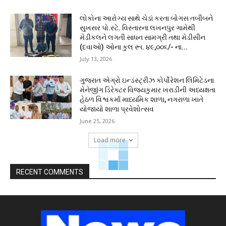
લોકોના આરોગ્ય સાથે ચેડાં કરતા બોગસ તબીબને
સુખસર પો.સ્ટે. વિસ્તારના લખનપુર ગામેથી
મેડીકલને લગતી સાધન સામગ્રી તથા મેડીસીન
(દવાઓ) ઓના કુલ રૂા. ૪૯,૦૦૬/- ના...
July 13, 2026
ગુજરાત એગ્રો ઇન્ડસ્ટ્રીઝ કોર્પોરેશન લિમિટેડના
મેનેજીંગ ડિરેક્ટર વિજયકુમાર ખરાડીની અધ્યક્ષતા
હેઠળ વિશ્વકર્મા માધ્યમિક શાળા, નગરાળા ખાતે
યોજાયો શાળા પ્રવેશોત્સવ
June 25, 2026
Load more
RECENT COMMENTS