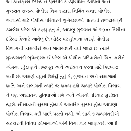
આ કાર્યક્રમ દરમ્યાન પ્રાસંગિક ઉદ્દબોધન આપતાં અને
ગુજરાત રાજ્ય પોલીસ નિગમ દ્વારા નિર્મિત થનાર પોલીસ
આવાસો માટે પોલીસ પરિવારને શુભેચ્છાઓ પાઠવતાં રાજ્યમંત્રી
કમલેશ પટેલ એ કહ્યું હતું કે, આપણું ગુજરાત એ ૧૬૦૦ કિમીના
દરિયા કિનારે આવેલું છે. બોર્ડર પર હોવાના કારણે પોલીસ
વિભાગની કામગીરી અને જવાબદારી વધી જાય છે. ત્યારે
મુખ્યમંત્રી ભુપેન્દ્રભાઈ પટેલ એ પોલીસ પરિવારોની ચિંતા કરીને
એમના રહેઠાણને મજબૂત અને અધ્યતન કરવા માટે ક્ટિબદ્ધ
બની છે. એમણે વધુમાં ઉમેર્યું હતું કે, ગુજરાત અને સમાજમાં
શાંતિ અને સલામતી ત્યારે જ શક્ય હશે જયારે પોલીસ વિભાગ
ને પણ અધ્યતન સુવિધાઓ મળે અને એમનો પરિવાર સુરક્ષિત
રહેશે. સીમાડાની સુરક્ષા હોય કે આંતરિક સુરક્ષા હોય આપણો
પોલીસ વિભાગ કદી પાછો પડતો નથી. એ સાથે રાજ્યમંત્રીએ
સરકારની વિવિધ યોજનાઓ અંગે વિગતવાર જાણકારી આપી