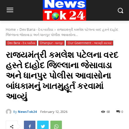
Home
Dev Baria - દેવ.બારીયા
રાજ્યમંત્રી કમલેશ પટેલના વરદ હસ્તે દાહોદ
જિલ્લાના જેસાવાડા અને ધાનપુર પોલીસ આવાસોના...
Dev Baria - દેવ.બારીયા
Dhanpur - ધાનપુર
Our Government - આપણી સરકાર
રાજ્યમંત્રી કમલેશ પટેલના વરદ
હસ્તે દાહોદ જિલ્લાના જેસાવાડા
અને ધાનપુર પોલીસ આવાસોના
બાંધકામનું ખાતમુહૂર્ત કરવામાં
આવ્યું
By
NewsTok24
February 12, 2026
68
0