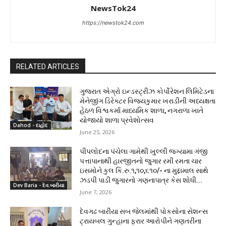
NewsTok24
https://newstok24.com
RELATED ARTICLES
ગુજરાત એગ્રો ઇન્ડસ્ટ્રીઝ કોર્પોરેશન લિમિટેડના
મેનેજીંગ ડિરેક્ટર વિજયકુમાર ખરાડીની અધ્યક્ષતા
હેઠળ વિશ્વકર્મા માધ્યમિક શાળા, નગરાળા ખાતે
યોજાયો શાળા પ્રવેશોત્સવ
Dahod - દાહોદ
June 25, 2026
પીપલોદના પંચેલા ગામેથી ખુલ્લી જગ્યામા ગંજી
પત્તાપાનાથી હારજીતનો જુગાર રમી રમતા ચાર
ઇસમોને કુલ કિ.રુ.૧,૧૦,૬૧૦/- ના મુદ્દામાલ સાથે
ઝડપી પાડી જુગારનો ગણનાપાત્ર કેસ શોધી...
Dev Baria - દેવ.બારીયા
June 7, 2026
દેવગઢ બારીયા સબ જેલમાંથી પોકસોના સેશન્સ
ટ્રાયબલ ગુન્હાના ફરાર આરોપીને ગણતરીના