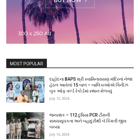
MOST POPULAR
દાહોદના BAPS શ્રી સ્વામિનારાયણ મંદિરનાં નેજા
હેઠળ આવેલાં 15 બાળ – બાલિકાઓએ ગિનીઝ
બુક ઓફ વર્લ્ડ રેકોર્ડમાં સ્થાન મેળવ્યું
July 13, 2026
જનરક્ષક – 112 દુધિયા PCR ટીમની
સમયસૂચકતા અને બહાદુરીથી બે કિંમતી જીવ
બચ્યા
July 13, 2026