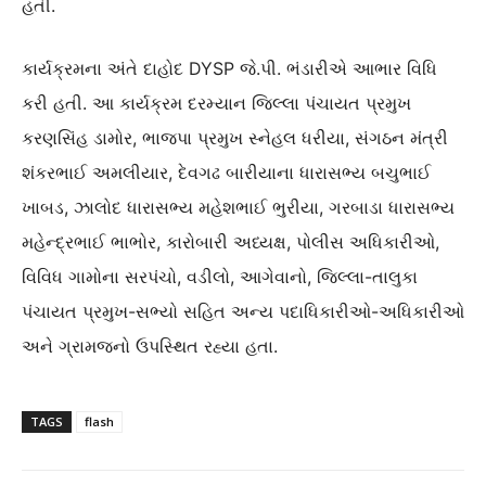
હતી.
કાર્યક્રમના અંતે દાહોદ DYSP જે.પી. ભંડારીએ આભાર વિધિ
કરી હતી. આ કાર્યક્રમ દરમ્યાન જિલ્લા પંચાયત પ્રમુખ
કરણસિંહ ડામોર, ભાજપા પ્રમુખ સ્નેહલ ધરીયા, સંગઠન મંત્રી
શંકરભાઈ અમલીયાર, દેવગઢ બારીયાના ધારાસભ્ય બચુભાઈ
ખાબડ, ઝાલોદ ધારાસભ્ય મહેશભાઈ ભુરીયા, ગરબાડા ધારાસભ્ય
મહેન્દ્રભાઈ ભાભોર, કારોબારી અધ્યક્ષ, પોલીસ અધિકારીઓ,
વિવિધ ગામોના સરપંચો, વડીલો, આગેવાનો, જિલ્લા-તાલુકા
પંચાયત પ્રમુખ-સભ્યો સહિત અન્ય પદાધિકારીઓ-અધિકારીઓ
અને ગ્રામજનો ઉપસ્થિત રહ્યા હતા.
TAGS
flash