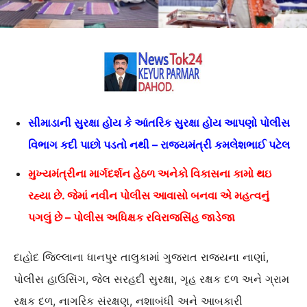
સીમાડાની સુરક્ષા હોય કે આંતરિક સુરક્ષા હોય આપણો પોલીસ
વિભાગ કદી પાછો પડતો નથી – રાજ્યમંત્રી કમલેશભાઈ પટેલ
મુખ્યમંત્રીના માર્ગદર્શન હેઠળ અનેકો વિકાસના કામો થઇ
રહ્યા છે. જેમાં નવીન પોલીસ આવાસો બનવા એ મહત્વનું
પગલું છે – પોલીસ અધિક્ષક રવિરાજસિંહ જાડેજા
દાહોદ જિલ્લાના ધાનપુર તાલુકામાં ગુજરાત રાજ્યના નાણાં,
પોલીસ હાઉસિંગ, જેલ સરહદી સુરક્ષા, ગૃહ રક્ષક દળ અને ગ્રામ
રક્ષક દળ, નાગરિક સંરક્ષણ, નશાબંધી અને આબકારી