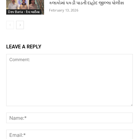
કલાકોમાં પકડી પાડતી દાહોદ જીલ્લા પોલીસ
February 13, 2026
Dev Baria - દેવ.બારીયા
LEAVE A REPLY
Comment:
Na
Ema