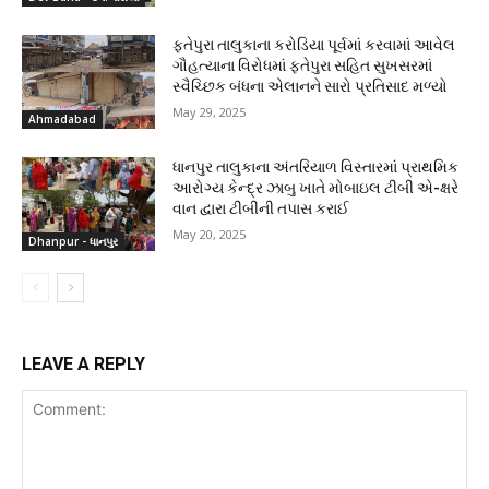
ફતેપુરા તાલુકાના કરોડિયા પૂર્વમાં કરવામાં આવેલ
ગૌહત્યાના વિરોધમાં ફતેપુરા સહિત સુખસરમાં
સ્વૈચ્છિક બંધના એલાનને સારો પ્રતિસાદ મળ્યો
May 29, 2025
Ahmadabad
ધાનપુર તાલુકાના અંતરિયાળ વિસ્તારમાં પ્રાથમિક
આરોગ્ય કેન્દ્ર ઝાબુ ખાતે મોબાઇલ ટીબી એ-ક્ષરે
વાન દ્વારા ટીબીની તપાસ કરાઈ
May 20, 2025
Dhanpur - ધાનપુર
LEAVE A REPLY