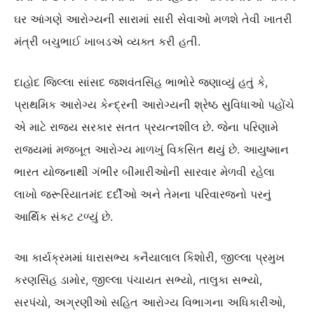
ઘર આંગણે આરોગ્યની સારામાં સારી સેવાઓ મળશે તેવી ખાતરી
મંત્રી બચુભાઈ ખાબડએ વ્યક્ત કરી હતી.
દાહોદ જિલ્લા સાંસદ જશવંતસિંહ ભાભોરે જણાવ્યું હતું કે,
પ્રાથમિક આરોગ્ય કેન્દ્રની આરોગ્યની શ્રેષ્ઠ સુવિધાઓ પહોંચે
એ માટે રાજ્ય સરકાર સતત પ્રયત્નશીલ છે. જેના પરિણામે
રાજ્યમાં મજબૂત આરોગ્ય માળખું વિકસિત થયું છે. આયુષ્માન
ભારત યોજનાથી ગંભીર બીમારીઓની સારવાર મેળવી રહેલા
લાખો જરૂરિયાતમંદ દર્દીઓ અને તેમના પરિવારજનો પરનું
આર્થિક સંકટ ટળ્યું છે.
આ કાર્યક્રમમાં ધારાસભ્ય કનૈયાલાલ કિશોરી, જીલ્લા પ્રમુખ
કરણસિંહ ડામોર, જીલ્લા પંચાયત સભ્યો, તાલુકા સભ્યો,
સરપંચો, અગ્રણીઓ સહિત આરોગ્ય વિભાગના અધિકારીઓ,