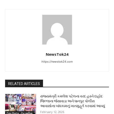
NewsTok24
https://newstok24.com
RELATED ARTICLES
રાજ્યમંત્રી કમલેશ પટેલના વરદ હસ્તે દાહોદ
જિલ્લાના જેસાવાડા અને ધાનપુર પોલીસ
આવાસોના બાંધકામનું ખાતમુહૂર્ત કરવામાં આવ્યું
February 12, 2026
Dev Baria - દેવ.બારીયા