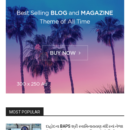
MOST POPULAR
દાહોદના BAPS શ્રી સ્વામિનારાયણ મંદિરનાં નેજા