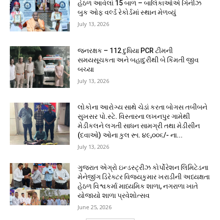
હેઠળ આવેલાં 15 બાળ – બાલિકાઓએ ગિનીઝ
બુક ઓફ વર્લ્ડ રેકોર્ડમાં સ્થાન મેળવ્યું
July 13, 2026
જનરક્ષક – 112 દુધિયા PCR ટીમની
સમયસૂચકતા અને બહાદુરીથી બે કિંમતી જીવ
બચ્યા
July 13, 2026
લોકોના આરોગ્ય સાથે ચેડાં કરતા બોગસ તબીબને
સુખસર પો.સ્ટે. વિસ્તારના લખનપુર ગામેથી
મેડીકલને લગતી સાધન સામગ્રી તથા મેડીસીન
(દવાઓ) ઓના કુલ રૂા. ૪૯,૦૦૬/- ના...
July 13, 2026
ગુજરાત એગ્રો ઇન્ડસ્ટ્રીઝ કોર્પોરેશન લિમિટેડના
મેનેજીંગ ડિરેક્ટર વિજયકુમાર ખરાડીની અધ્યક્ષતા
હેઠળ વિશ્વકર્મા માધ્યમિક શાળા, નગરાળા ખાતે
યોજાયો શાળા પ્રવેશોત્સવ
June 25, 2026