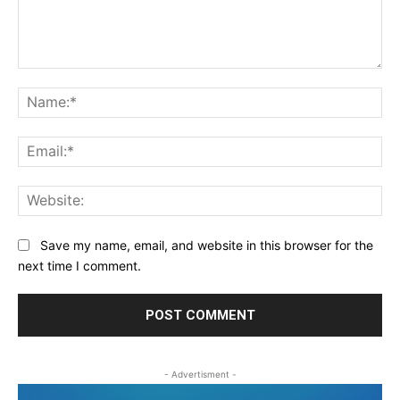
Comment:
Na
Ema
Web
Save my name, email, and website in this browser for the
next time I comment.
- Advertisment -