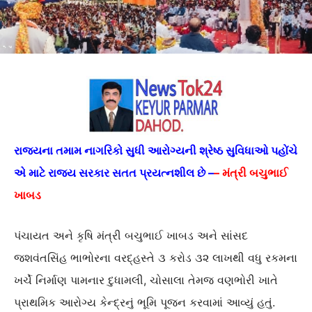
રાજ્યના તમામ નાગરિકો સુધી આરોગ્યની શ્રેષ્ઠ સુવિધાઓ પહોંચે
એ માટે રાજ્ય સરકાર સતત પ્રયત્નશીલ છે –
–
મંત્રી બચુભાઈ
ખાબડ
પંચાયત અને કૃષિ મંત્રી બચુભાઈ ખાબડ અને સાંસદ
જશવંતસિંહ ભાભોરના વરદ્હસ્તે ૩ કરોડ ૩૨ લાખથી વધુ રકમના
ખર્ચે નિર્માણ પામનાર દુધામલી, ચોસાલા તેમજ વણભોરી ખાતે
પ્રાથમિક આરોગ્ય કેન્દ્રનું ભૂમિ પૂજન કરવામાં આવ્યું હતું.