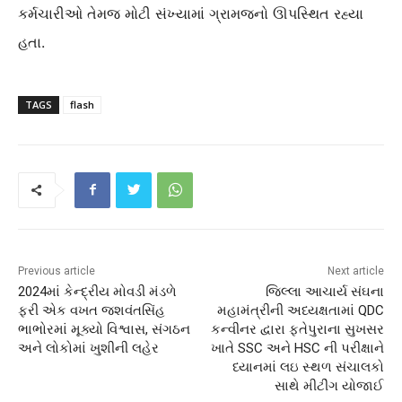
કર્મચારીઓ તેમજ મોટી સંખ્યામાં ગ્રામજનો ઊપસ્થિત રહ્યા
હતા.
TAGS
flash
Previous article
Next article
2024માં કેન્દ્રીય મોવડી મંડળે
જિલ્લા આચાર્ય સંઘના
ફરી એક વખત જશવંતસિંહ
મહામંત્રીની અધ્યક્ષતામાં QDC
ભાભોરમાં મૂક્યો વિશ્વાસ, સંગઠન
કન્વીનર દ્વારા ફતેપુરાના સુખસર
અને લોકોમાં ખુશીની લહેર
ખાતે SSC અને HSC ની પરીક્ષાને
ધ્યાનમાં લઇ સ્થળ સંચાલકો
સાથે મીટીંગ યોજાઈ