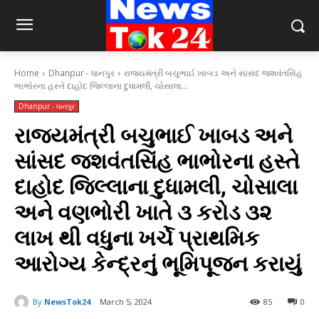
Home
Dhanpur - ધાનપુર
રાજ્યમંત્રી બચુભાઈ ખાબડ અને સાંસદ જશવંતસિંહ
ભાભોરના હસ્તે દાહોદ જિલ્લાના દુધામલી, ચોસાલા...
Dhanpur - ધાનપુર
રાજ્યમંત્રી બચુભાઈ ખાબડ અને
સાંસદ જશવંતસિંહ ભાભોરના હસ્તે
દાહોદ જિલ્લાના દુધામલી, ચોસાલા
અને વણભોરી ખાતે ૩ કરોડ ૩૨
લાખ થી વધુના ખર્ચે પ્રાથમિક
આરોગ્ય કેન્દ્રનું ભૂમિપૂજન કરાયું
By
NewsTok24
March 5, 2024
85
0