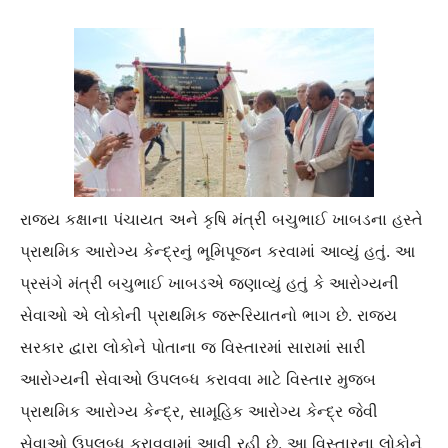
રાજ્ય કક્ષાના પંચાયત અને કૃષિ મંત્રી બચુભાઈ ખાબડના હસ્તે
પ્રાથમિક આરોગ્ય કેન્દ્રનું ભૂમિપૂજન કરવામાં આવ્યું હતું. આ
પ્રસંગે મંત્રી બચુભાઈ ખાબડએ જણાવ્યું હતું કે આરોગ્યની
સેવાઓ એ લોકોની પ્રાથમિક જરૂરિયાતનો ભાગ છે. રાજ્ય
સરકાર દ્વારા લોકોને પોતાના જ વિસ્તારમાં સારામાં સારી
આરોગ્યની સેવાઓ ઉપલબ્ધ કરાવવા માટે વિસ્તાર મુજબ
પ્રાથમિક આરોગ્ય કેન્દ્ર, સામૂહિક આરોગ્ય કેન્દ્ર જેવી
સેવાઓ ઉપલબ્ધ કરાવવામાં આવી રહી છે. આ વિસ્તારના લોકોને