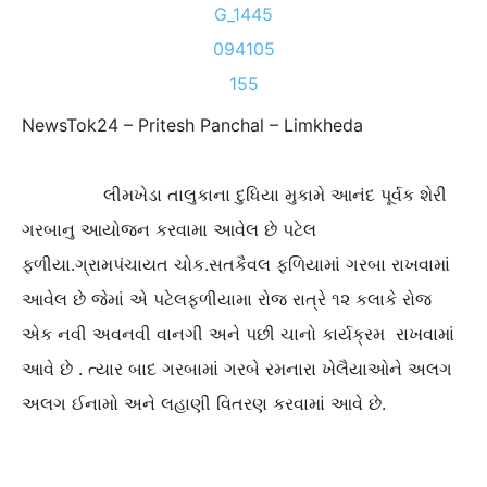
NewsTok24 – Pritesh Panchal – Limkheda
લીમખેડા તાલુકાના દુધિયા મુકામે આનંદ પૂર્વક શેરી
ગરબાનુ આયોજન કરવામા આવેલ છે પટેલ
ફળીયા.ગ્રામપંચાયત ચોક.સતકૈવલ ફળિયામાં ગરબા રાખવામાં
આવેલ છે જેમાં એ પટેલફળીયામા રોજ રાત્રે ૧૨ કલાકે રોજ
એક નવી અવનવી વાનગી અને પછી ચાનો કાર્યક્રમ રાખવામાં
આવે છે . ત્યાર બાદ ગરબામાં ગરબે રમનારા ખેલૈયાઓને અલગ
અલગ ઈનામો અને લહાણી વિતરણ કરવામાં આવે છે.