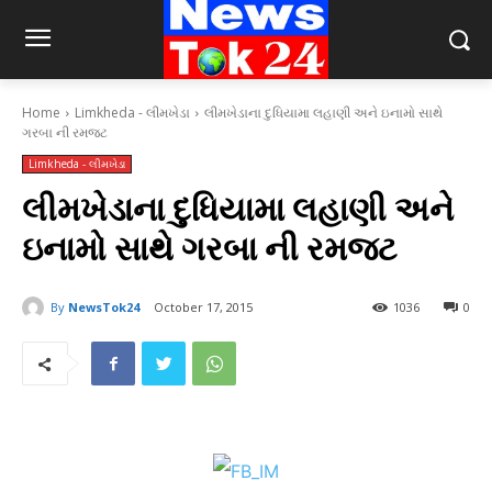
Home
Limkheda - લીમખેડા
લીમખેડાના દુધિયામા લહાણી અને ઇનામો સાથે
ગરબા ની રમજટ
Limkheda - લીમખેડા
લીમખેડાના દુધિયામા લહાણી અને
ઇનામો સાથે ગરબા ની રમજટ
By
NewsTok24
October 17, 2015
1036
0