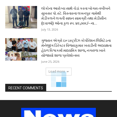
લોકોના આરોગ્ય સાથે ચેડાં કરતા બોગસ તબીબને
સુખસર પો.સ્ટે. વિસ્તારના લખનપુર ગામેથી
મેડીકલને લગતી સાધન સામગ્રી તથા મેડીસીન
(દવાઓ) ઓના કુલ રૂા. ૪૯,૦૦૬/- ના...
July 13, 2026
ગુજરાત એગ્રો ઇન્ડસ્ટ્રીઝ કોર્પોરેશન લિમિટેડના
મેનેજીંગ ડિરેક્ટર વિજયકુમાર ખરાડીની અધ્યક્ષતા
હેઠળ વિશ્વકર્મા માધ્યમિક શાળા, નગરાળા ખાતે
યોજાયો શાળા પ્રવેશોત્સવ
June 25, 2026
Load more
RECENT COMMENTS