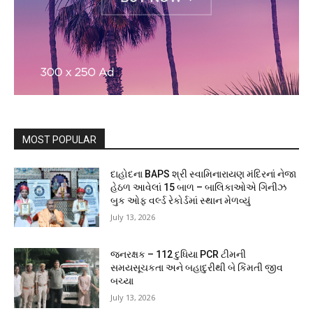
MOST POPULAR
દાહોદના BAPS શ્રી સ્વામિનારાયણ મંદિરનાં નેજા
હેઠળ આવેલાં 15 બાળ – બાલિકાઓએ ગિનીઝ
બુક ઓફ વર્લ્ડ રેકોર્ડમાં સ્થાન મેળવ્યું
July 13, 2026
જનરક્ષક – 112 દુધિયા PCR ટીમની
સમયસૂચકતા અને બહાદુરીથી બે કિંમતી જીવ
બચ્યા
July 13, 2026