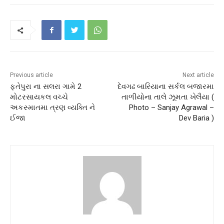
Previous article
Next article
ફતેપુરા ના સલરા ગામે 2
દેવગઢ બારિયાના સર્કલ બજારમા
મોટરસાયકલ વચ્ચે
તાળીયોના તાલે ઝૂમતા ખેલૈયા (
અકસ્માતમા ત્રણ વ્યક્તિ ને
Photo – Sanjay Agrawal –
ઈજા
Dev Baria )