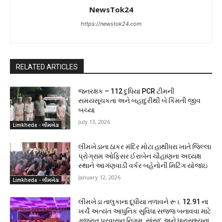
NewsTok24
https://newstok24.com
RELATED ARTICLES
જનરક્ષક – 112 દુધિયા PCR ટીમની
સમયસૂચકતા અને બહાદુરીથી બે કિંમતી જીવ
બચ્યા
July 13, 2026
Limkheda - લીમખેડા
લીમખેડાના ઠાકર મંદિર મોટા હાથીધરા ખાતે જિલ્લા
પ્રોગ્રામ ઓફિસર ઈરાબેન ચૌહાણના અધ્યક્ષ
સ્થાને આગંણવાડી વર્કર બહેનોની મિટિંગ યોજાઇ
January 12, 2026
Limkheda - લીમખેડા
લીમખેડા તાલુકાના દૂધીયા તળાવને રૂ।. 12.91 ના
ખર્ચે અત્યંત આધુનિક સુવિધા સજ્જ બનાવવા માટે
ગુજરાત પ્રવાસન નિગમ, સાંસદ અને ધારાસભ્યના