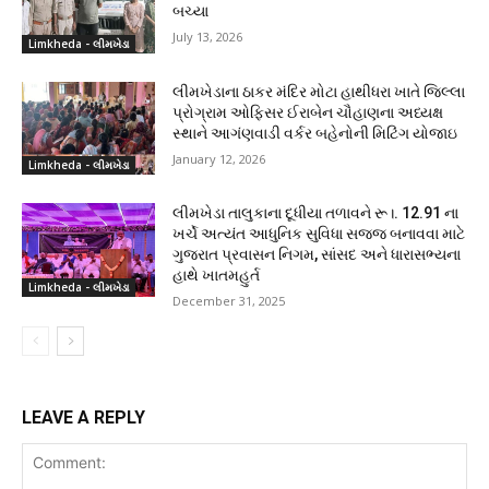
બચ્યા
July 13, 2026
Limkheda - લીમખેડા
લીમખેડાના ઠાકર મંદિર મોટા હાથીધરા ખાતે જિલ્લા
પ્રોગ્રામ ઓફિસર ઈરાબેન ચૌહાણના અધ્યક્ષ
સ્થાને આગંણવાડી વર્કર બહેનોની મિટિંગ યોજાઇ
January 12, 2026
Limkheda - લીમખેડા
લીમખેડા તાલુકાના દૂધીયા તળાવને રૂ।. 12.91 ના
ખર્ચે અત્યંત આધુનિક સુવિધા સજ્જ બનાવવા માટે
ગુજરાત પ્રવાસન નિગમ, સાંસદ અને ધારાસભ્યના
હાથે ખાતમહુર્ત
Limkheda - લીમખેડા
December 31, 2025
LEAVE A REPLY