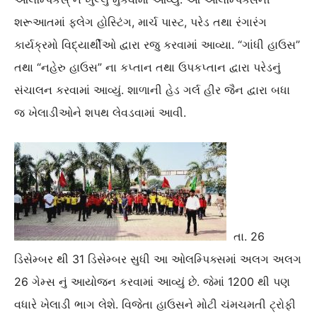
શરૂઆતમાં ફ્લેગ હોસ્ટિંગ, માર્ચ પાસ્ટ, પરેડ તથા રંગારંગ
કાર્યક્રમો વિદ્યાર્થીઓ દ્વારા રજુ કરવામાં આવ્યા. “ગાંધી હાઉસ”
તથા “નહેરુ હાઉસ” ના કપ્તાન તથા ઉપકપ્તાન દ્વારા પરેડનું
સંચાલન કરવામાં આવ્યું. શાળાની હેડ ગર્લ હીર જૈન દ્વારા બધા
જ ખેલાડીઓને શપથ લેવડવામાં આવી.
તા. 26
ડિસેમ્બર થી 31 ડિસેમ્બર સુધી આ ઓલમ્પિક્સમાં અલગ અલગ
26 ગેમ્સ નું આયોજન કરવામાં આવ્યું છે. જેમાં 1200 થી પણ
વધારે ખેલાડી ભાગ લેશે. વિજેતા હાઉસને મોટી ચંમચમતી ટ્રોફી