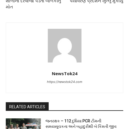
શાળાનો દરવાજાે પડતાં બાળકીનું
પર્યાવરણ પ્રદર્શન ખુલ્લુ મુકાયું
મોત
NewsTok24
https://newstok24.com
RELATED ARTICLES
જનરક્ષક – 112 દુધિયા PCR ટીમની
સમયસૂચકતા અને બહાદુરીથી બે કિંમતી જીવ