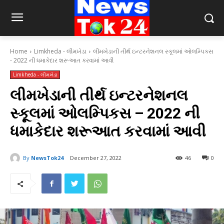
Home
Limkheda - લીમખેડા
લીમખેડાની તીર્થ ઇન્ટરનેશનલ સ્કૂલમાં ઓલમ્પિકસ
- 2022 ની ધમાકેદાર શરૂઆત કરવામાં આવી
Limkheda - લીમખેડા
લીમખેડાની તીર્થ ઇન્ટરનેશનલ
સ્કૂલમાં ઓલમ્પિકસ – 2022 ની
ધમાકેદાર શરૂઆત કરવામાં આવી
By
NewsTok24
December 27, 2022
46
0