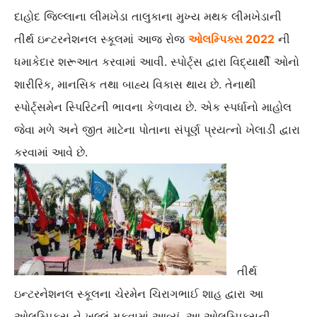
દાહોદ જિલ્લાના લીમખેડા તાલુકાના મુખ્ય મથક લીમખેડાની
તીર્થ ઇન્ટરનેશનલ સ્કૂલમાં આજ રોજ
ઓલમ્પિક્સ 2022
ની
ધમાકેદાર શરૂઆત કરવામાં આવી. સ્પોર્ટ્સ દ્વારા વિદ્યાર્થી ઓનો
શારીરિક, માનસિક તથા બાહ્ય વિકાસ થાય છે. તેનાથી
સ્પોર્ટ્સમેન સ્પિરિટની ભાવના કેળવાય છે. એક સ્પર્ધાનો માહોલ
જેવા મળે અને જીત માટેના પોતાના સંપૂર્ણ પ્રયત્નો ખેલાડી દ્વારા
કરવામાં આવે છે.
તીર્થ
ઇન્ટરનેશનલ સ્કૂલના ચેરમેન ચિરાગભાઈ શાહ દ્વારા આ
ઓલમ્પિકસ્ ને ખુલ્લું મુકવામાં આવ્યું. આ ઓલમ્પિક્સની