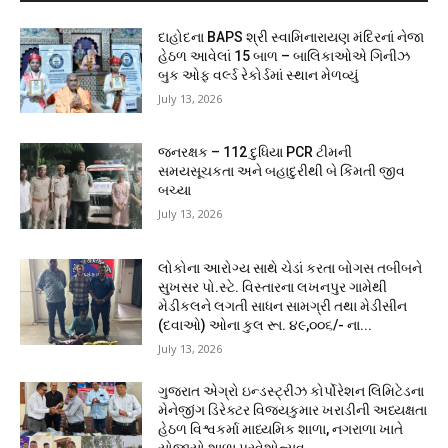
દાહોદના BAPS શ્રી સ્વામિનારાયણ મંદિરનાં નેજા
હેઠળ આવેલાં 15 બાળ – બાલિકાઓએ ગિનીઝ
બુક ઓફ વર્લ્ડ રેકોર્ડમાં સ્થાન મેળવ્યું
July 13, 2026
જનરક્ષક – 112 દુધિયા PCR ટીમની
સમયસૂચકતા અને બહાદુરીથી બે કિંમતી જીવ
બચ્યા
July 13, 2026
લોકોના આરોગ્ય સાથે ચેડાં કરતા બોગસ તબીબને
સુખસર પો.સ્ટે. વિસ્તારના લખનપુર ગામેથી
મેડીકલને લગતી સાધન સામગ્રી તથા મેડીસીન
(દવાઓ) ઓના કુલ રૂા. ૪૯,૦૦૬/- ના...
July 13, 2026
ગુજરાત એગ્રો ઇન્ડસ્ટ્રીઝ કોર્પોરેશન લિમિટેડના
મેનેજીંગ ડિરેક્ટર વિજયકુમાર ખરાડીની અધ્યક્ષતા
હેઠળ વિશ્વકર્મા માધ્યમિક શાળા, નગરાળા ખાતે