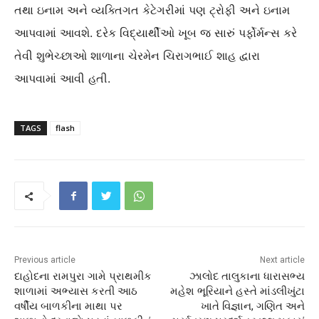
તથા ઇનામ અને વ્યક્તિગત કેટેગરીમાં પણ ટ્રોફી અને ઇનામ
આપવામાં આવશે. દરેક વિદ્યાર્થીઓ ખૂબ જ સારું પર્ફોર્મન્સ કરે
તેવી શુભેચ્છાઓ શાળાના ચેરમેન ચિરાગભાઈ શાહ દ્વારા
આપવામાં આવી હતી.
TAGS
flash
Previous article
Next article
દાહોદના રામપુરા ગામે પ્રાથમીક
ઝાલોદ તાલુકાના ધારાસભ્ય
શાળામાં અભ્યાસ કરતી આઠ
મહેશ ભૂરિયાને હસ્તે માંડલીખુંટા
વર્ષીય બાળકીના માથા પર
ખાતે વિજ્ઞાન, ગણિત અને