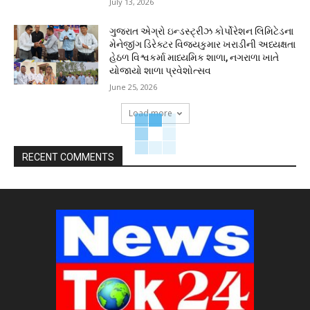
July 13, 2026
ગુજરાત એગ્રો ઇન્ડસ્ટ્રીઝ કોર્પોરેશન લિમિટેડના
મેનેજીંગ ડિરેક્ટર વિજયકુમાર ખરાડીની અધ્યક્ષતા
હેઠળ વિશ્વકર્મા માધ્યમિક શાળા, નગરાળા ખાતે
યોજાયો શાળા પ્રવેશોત્સવ
June 25, 2026
Load more
RECENT COMMENTS