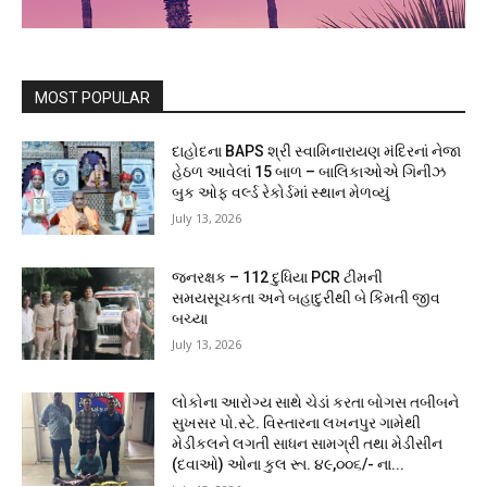
MOST POPULAR
દાહોદના BAPS શ્રી સ્વામિનારાયણ મંદિરનાં નેજા
હેઠળ આવેલાં 15 બાળ – બાલિકાઓએ ગિનીઝ
બુક ઓફ વર્લ્ડ રેકોર્ડમાં સ્થાન મેળવ્યું
July 13, 2026
જનરક્ષક – 112 દુધિયા PCR ટીમની
સમયસૂચકતા અને બહાદુરીથી બે કિંમતી જીવ
બચ્યા
July 13, 2026
લોકોના આરોગ્ય સાથે ચેડાં કરતા બોગસ તબીબને
સુખસર પો.સ્ટે. વિસ્તારના લખનપુર ગામેથી
મેડીકલને લગતી સાધન સામગ્રી તથા મેડીસીન
(દવાઓ) ઓના કુલ રૂા. ૪૯,૦૦૬/- ના...