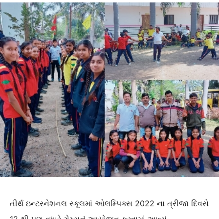
તીર્થ ઇન્ટરનેશનલ સ્કૂલમાં ઓલમ્પિક્સ 2022 ના ત્રીજા દિવસે