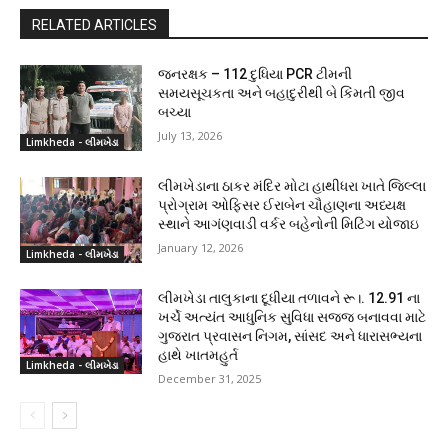
RELATED ARTICLES
જનરક્ષક – 112 દુધિયા PCR ટીમની
સમયસૂચકતા અને બહાદુરીથી બે કિંમતી જીવ
બચ્યા
July 13, 2026
Limkheda - લીમખેડા
લીમખેડાના ઠાકર મંદિર મોટા હાથીધરા ખાતે જિલ્લા
પ્રોગ્રામ ઓફિસર ઈરાબેન ચૌહાણના અધ્યક્ષ
સ્થાને આગંણવાડી વર્કર બહેનોની મિટિંગ યોજાઇ
January 12, 2026
Limkheda - લીમખેડા
લીમખેડા તાલુકાના દૂધીયા તળાવને રૂ।. 12.91 ના
ખર્ચે અત્યંત આધુનિક સુવિધા સજ્જ બનાવવા માટે
ગુજરાત પ્રવાસન નિગમ, સાંસદ અને ધારાસભ્યના
હાથે ખાતમહુર્ત
Limkheda - લીમખેડા
December 31, 2025