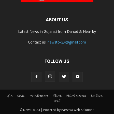
ABOUT US
Latest News in Gujarati from Dahod & Near by
Contact us:
newstok24@gmail.com
FOLLOW US
હોમ
દાહોદ
આપણી સરકાર
વિડિઓ
વિડીઓ સમાચાર
દેશ વિદેશ
સંપર્ક
© NewsTok24 | Powered by Parshva Web Solutions