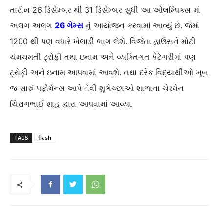
તારીખ 26 ડિસેમ્બર થી 31 ડિસેમ્બર સુધી આ ઓલમ્પિક્સ માં
અલગ અલગ
26 ગેમ્સ
નું આયોજન કરવામાં આવ્યું છે. જેમાં
1200 થી પણ વધારે ખેલાડી ભાગ લેશે. વિજેતા હાઉસને મોટી
ચંમચમતી ટ્રોફી તથા ઇનામ અને વ્યક્તિગત કેટેગરીમાં પણ
ટ્રોફી અને ઇનામ આપવામાં આવશે. તથા દરેક વિદ્યાર્થીઓ ખૂબ
જ સારું પર્ફોર્મન્સ આપે તેવી શુભેચ્છાઓ શાળાના ચેરમેન
ચિરાગભાઈ શાહ દ્વારા આપવામાં આવ્યા.
TAGS
flash