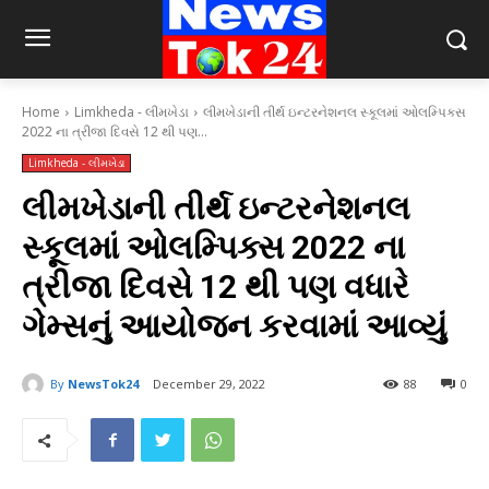
Home
Limkheda - લીમખેડા
લીમખેડાની તીર્થ ઇન્ટરનેશનલ સ્કૂલમાં ઓલમ્પિક્સ
2022 ના ત્રીજા દિવસે 12 થી પણ...
Limkheda - લીમખેડા
લીમખેડાની તીર્થ ઇન્ટરનેશનલ
સ્કૂલમાં ઓલમ્પિક્સ 2022 ના
ત્રીજા દિવસે 12 થી પણ વધારે
ગેમ્સનું આયોજન કરવામાં આવ્યું
By
NewsTok24
December 29, 2022
88
0