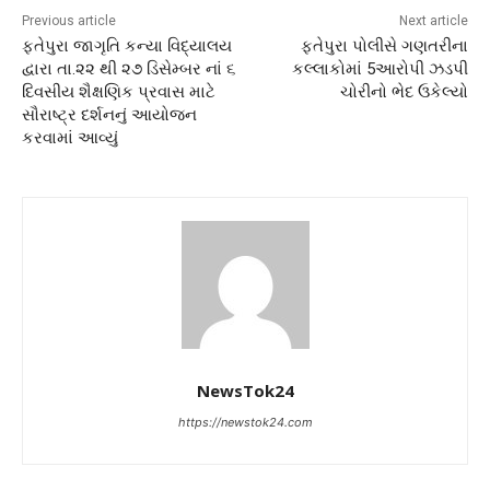
Previous article
Next article
ફતેપુરા જાગૃતિ કન્યા વિદ્યાલય
ફતેપુરા પોલીસે ગણતરીના
દ્વારા તા.૨૨ થી ૨૭ ડિસેમ્બર નાં ૬
કલ્લાકોમાં 5આરોપી ઝડપી
દિવસીય શૈક્ષણિક પ્રવાસ માટે
ચોરીનો ભેદ ઉકેલ્યો
સૌરાષ્ટ્ર દર્શનનું આયોજન
કરવામાં આવ્યું
NewsTok24
https://newstok24.com