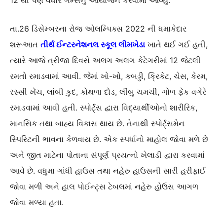
12 થી પણ વધારે ગેમ્સનું આયોજન કરવામાં આવ્યું.
તા.26 ડિસેમ્બરના રોજ ઓલમ્પિક્સ 2022 ની ધમાકેદાર
શરૂઆત
તીર્થ ઈન્ટરનેશનલ સ્કૂલ લીમખેડા
ખાતે થઈ ગઈ હતી,
ત્યારે આજે ત્રીજા દિવસે અલગ અલગ કેટેગરીમાં 12 જેટલી
રમતો રમાડવામાં આવી. જેમાં ખો-ખો, કબડ્ડી, ક્રિકેટ, ચેસ, કેરમ,
રસ્સી ખેંચ, લાંબી કુદ, કોથળા દોડ, લીંબુ ચમચી, ગોળ ફેંક વગેરે
રમાડવામાં આવી હતી. સ્પોર્ટ્સ દ્વારા વિદ્યાર્થીઓનો શારીરિક,
માનસિક તથા બાહ્ય વિકાસ થાય છે. તેનાથી સ્પોર્ટ્સમેન
સ્પિરિટની ભાવના કેળવાય છે. એક સ્પર્ધાનો માહોલ જોવા મળે છે
અને જીત માટેના પોતાના સંપૂર્ણ પ્રયત્નો ખેલાડી દ્વારા કરવામાં
આવે છે. વધુમા ગાંધી હાઉસ તથા નહેરુ હાઉસની સારી હરીફાઈ
જોવા મળી અને હાલ પોઈન્ટ્સ ટેબલમાં નહેરુ હોઉસ આગળ
જોવા મળ્યા હતા.