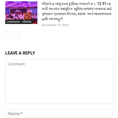
લીમખેડા તાલુકાના દૂધીયા તળાવને રૂ।. 12.91 ના
ખર્ચે અત્યંત આધુનિક સુવિધા સજ્જ બનાવવા માટે
ગુજરાત પ્રવાસન નિગમ, સાંસદ અને ધારાસભ્યના
હાથે ખાતમહુર્ત
Limkheda - લીમખેડા
December 31, 2025
LEAVE A REPLY
Comment:
Na