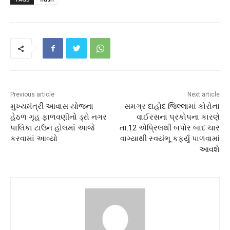
Previous article
Next article
મુખ્યમંત્રી આવાસ યોજના
સમગ્ર દાહોદ જિલ્લામાં કોરોના
હેઠળ ગૃહ ફાળવણીનો ડ્રો નગર
વાઈરસના પ્રકોપના કારણે
પાલિકા ટાઉન હોલમાં આજે
તા.12 એપ્રિલથી બપોર બાદ ચાર
કરવામાં આવ્યો
વાગ્યાથી સ્વયંભૂ કર્ફ્યુ પાળવામાં
આવશે