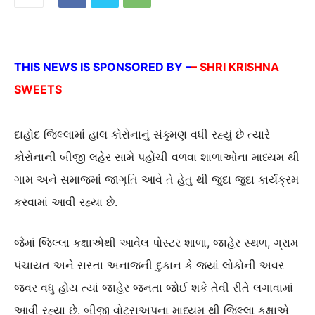
THIS NEWS IS SPONSORED BY –
– SHRI KRISHNA
SWEETS
દાહોદ જિલ્લામાં હાલ કોરોનાનું સંક્ર્મણ વધી રહ્યું છે ત્યારે
કોરોનાની બીજી લહેર સામે પહોંચી વળવા શાળાઓના માધ્યમ થી
ગામ અને સમાજમાં જાગૃતિ આવે તે હેતુ થી જુદા જુદા કાર્યક્રમ
કરવામાં આવી રહ્યા છે.
જેમાં જિલ્લા કક્ષાએથી આવેલ પોસ્ટર શાળા, જાહેર સ્થળ, ગ્રામ
પંચાયત અને સસ્તા અનાજની દુકાન કે જ્યાં લોકોની અવર
જવર વધુ હોય ત્યાં જાહેર જનતા જોઈ શકે તેવી રીતે લગાવામાં
આવી રહ્યા છે. બીજી વોટ્સઅપના માધ્યમ થી જિલ્લા કક્ષાએ