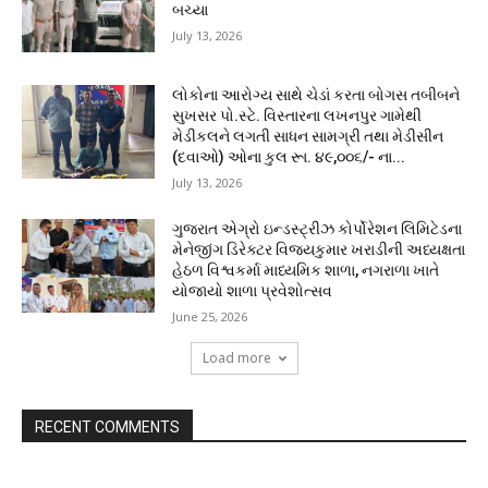
બચ્યા
July 13, 2026
લોકોના આરોગ્ય સાથે ચેડાં કરતા બોગસ તબીબને
સુખસર પો.સ્ટે. વિસ્તારના લખનપુર ગામેથી
મેડીકલને લગતી સાધન સામગ્રી તથા મેડીસીન
(દવાઓ) ઓના કુલ રૂા. ૪૯,૦૦૬/- ના...
July 13, 2026
ગુજરાત એગ્રો ઇન્ડસ્ટ્રીઝ કોર્પોરેશન લિમિટેડના
મેનેજીંગ ડિરેક્ટર વિજયકુમાર ખરાડીની અધ્યક્ષતા
હેઠળ વિશ્વકર્મા માધ્યમિક શાળા, નગરાળા ખાતે
યોજાયો શાળા પ્રવેશોત્સવ
June 25, 2026
Load more
RECENT COMMENTS