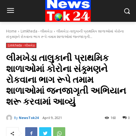
Home
Limkheda - લીમખેડા
લીમખેડા તાલુકાની પ્રાથમિક શાળાઓમાં કોરોના
સંક્ર્મણને રોકવાના ભાગ રૂપે તમામ શાળાઓમાં જનજાગૃતી...
Limkheda - લીમખેડા
લીમખેડા તાલુકાની પ્રાથમિક
શાળાઓમાં કોરોના સંક્ર્મણને
રોકવાના ભાગ રૂપે તમામ
શાળાઓમાં જનજાગૃતી અભિયાન
શરૂ કરવામાં આવ્યું
By
NewsTok24
April 9, 2021
160
0