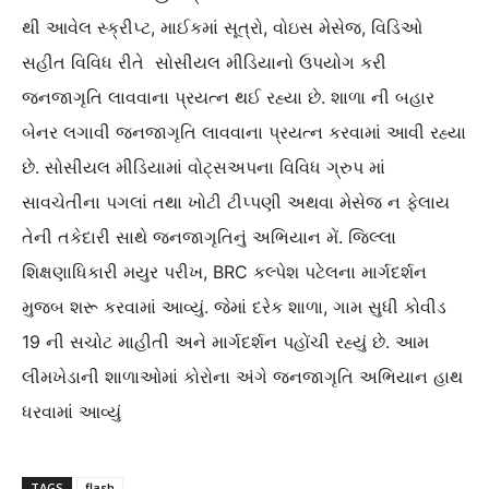
થી આવેલ સ્ક્રીપ્ટ, માઈકમાં સૂત્રો, વોઇસ મેસેજ, વિડિઓ
સહીત વિવિધ રીતે સોસીયલ મીડિયાનો ઉપયોગ કરી
જનજાગૃતિ લાવવાના પ્રયત્ન થઈ રહ્યા છે. શાળા ની બહાર
બેનર લગાવી જનજાગૃતિ લાવવાના પ્રયત્ન કરવામાં આવી રહ્યા
છે. સોસીયલ મીડિયામાં વોટ્સઅપના વિવિધ ગ્રુપ માં
સાવચેતીના પગલાં તથા ખોટી ટીપ્પણી અથવા મેસેજ ન ફેલાય
તેની તકેદારી સાથે જનજાગૃતિનું અભિયાન મેં. જિલ્લા
શિક્ષણાધિકારી મયુર પરીખ, BRC કલ્પેશ પટેલના માર્ગદર્શન
મુજબ શરૂ કરવામાં આવ્યું. જેમાં દરેક શાળા, ગામ સુધી કોવીડ
19 ની સચોટ માહીતી અને માર્ગદર્શન પહોંચી રહ્યું છે. આમ
લીમખેડાની શાળાઓમાં કોરોના અંગે જનજાગૃતિ અભિયાન હાથ
ધરવામાં આવ્યું
TAGS
flash