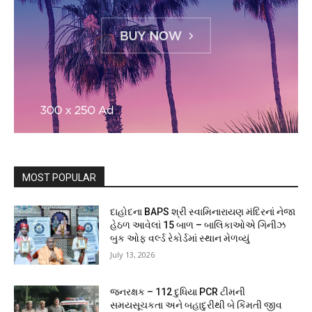
MOST POPULAR
દાહોદના BAPS શ્રી સ્વામિનારાયણ મંદિરનાં નેજા
હેઠળ આવેલાં 15 બાળ – બાલિકાઓએ ગિનીઝ
બુક ઓફ વર્લ્ડ રેકોર્ડમાં સ્થાન મેળવ્યું
July 13, 2026
જનરક્ષક – 112 દુધિયા PCR ટીમની
સમયસૂચકતા અને બહાદુરીથી બે કિંમતી જીવ