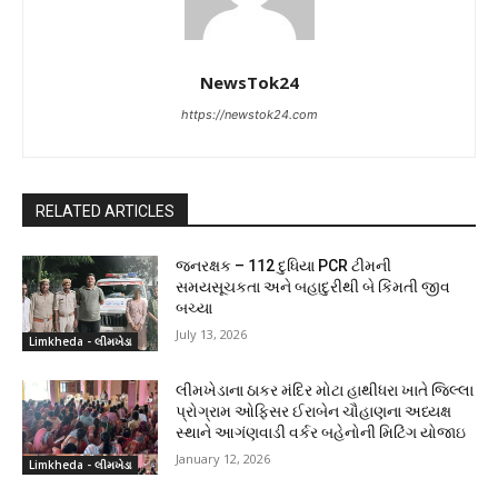
NewsTok24
https://newstok24.com
RELATED ARTICLES
જનરક્ષક – 112 દુધિયા PCR ટીમની
સમયસૂચકતા અને બહાદુરીથી બે કિંમતી જીવ
બચ્યા
July 13, 2026
Limkheda - લીમખેડા
લીમખેડાના ઠાકર મંદિર મોટા હાથીધરા ખાતે જિલ્લા
પ્રોગ્રામ ઓફિસર ઈરાબેન ચૌહાણના અધ્યક્ષ
સ્થાને આગંણવાડી વર્કર બહેનોની મિટિંગ યોજાઇ
January 12, 2026
Limkheda - લીમખેડા