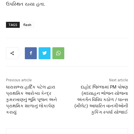
ઉપસ્થિત રહ્યા હતા.
TAGS
flash
Previous article
Next article
ધારાસભ્ય હાર્દિક પટેલ દ્વારા
દાહોદ જિલ્લામાં PM પોષણ
પ્રાથમિક આરોગ્ય કેન્દ્ર
(મધ્યાહન ભોજન યોજના
કુમરખાણનું ભૂમિ પૂજન અને
અંતર્ગત વિવિધ કઠોળ / ધાન્સ
પ્રાથમિક શાળાનું લોકાર્પણ
(મીલેટ) આધારિત વાનગીઓની
કરાયું
કુકિંગ સ્પર્ધા યોજાઈ