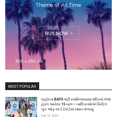
MOST POPULAR
દાહોદના BAPS શ્રી સ્વામિનારાયણ મંદિરનાં નેજા
હેઠળ આવેલાં 15 બાળ – બાલિકાઓએ ગિનીઝ
બુક ઓફ વર્લ્ડ રેકોર્ડમાં સ્થાન મેળવ્યું
July 13, 2026