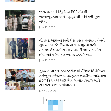
જનરક્ષક – 112 દુધિયા PCR ટીમની
સમયસૂચકતા અને બહાદુરીથી બે કિંમતી જીવ
બચ્યા
July 13, 2026
લોકોના આરોગ્ય સાથે ચેડાં કરતા બોગસ તબીબને
સુખસર પો.સ્ટે. વિસ્તારના લખનપુર ગામેથી
મેડીકલને લગતી સાધન સામગ્રી તથા મેડીસીન
(દવાઓ) ઓના કુલ રૂા. ૪૯,૦૦૬/- ના...
July 13, 2026
ગુજરાત એગ્રો ઇન્ડસ્ટ્રીઝ કોર્પોરેશન લિમિટેડના
મેનેજીંગ ડિરેક્ટર વિજયકુમાર ખરાડીની અધ્યક્ષતા
હેઠળ વિશ્વકર્મા માધ્યમિક શાળા, નગરાળા ખાતે
યોજાયો શાળા પ્રવેશોત્સવ
June 25, 2026
Load more