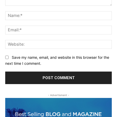
Comment:
Na
Ema
Web
Save my name, email, and website in this browser for the
next time I comment.
- Advertisment -