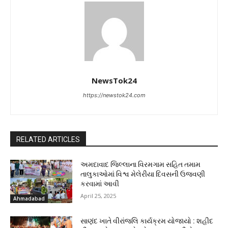
NewsTok24
https://newstok24.com
RELATED ARTICLES
અમદાવાદ જિલ્લાના વિરમગામ સહિત તમામ
તાલુકાઓમાં વિશ્વ મેલેરીયા દિવસની ઉજવણી
કરવામાં આવી
April 25, 2025
Ahmadabad
સાણંદ ખાતે વીરાંજલિ કાર્યક્રમ યોજાયો : શહીદ