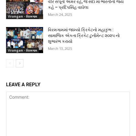
વીર સપૂતો અમર રહે, જે સદા મા ભારતીનો જય
કહે – પ્રદિપસિંહ વાઘેલા
March 24, 2025
Viramgam - વિરમગામ
વિરમગામમાં જામ્યો ક્રિકેટનો મહાકુંભ :
સામાજિક એકતા ક્રિકેટ ટુર્નામેન્ટ ૨૦૨૫ નો
શુભારંભ કરાયો
March 13, 2025
Viramgam - વિરમગામ
LEAVE A REPLY