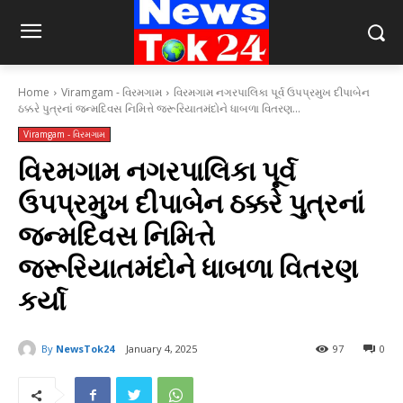
Home
Viramgam - વિરમગામ
વિરમગામ નગરપાલિકા પૂર્વ ઉપપ્રમુખ દીપાબેન
ઠક્કરે પુત્રનાં જન્મદિવસ નિમિત્તે જરૂરિયાતમંદોને ધાબળા વિતરણ...
Viramgam - વિરમગામ
વિરમગામ નગરપાલિકા પૂર્વ
ઉપપ્રમુખ દીપાબેન ઠક્કરે પુત્રનાં
જન્મદિવસ નિમિત્તે
જરૂરિયાતમંદોને ધાબળા વિતરણ
કર્યા
By
NewsTok24
January 4, 2025
97
0