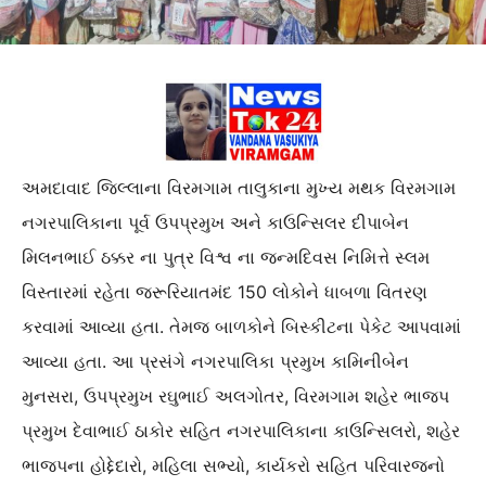
અમદાવાદ જિલ્લાના વિરમગામ તાલુકાના મુખ્ય મથક વિરમગામ
નગરપાલિકાના પૂર્વ ઉપપ્રમુખ અને કાઉન્સિલર દીપાબેન
મિલનભાઈ ઠક્કર ના પુત્ર વિશ્વ ના જન્મદિવસ નિમિત્તે સ્લમ
વિસ્તારમાં રહેતા જરૂરિયાતમંદ 150 લોકોને ધાબળા વિતરણ
કરવામાં આવ્યા હતા. તેમજ બાળકોને બિસ્કીટના પેકેટ આપવામાં
આવ્યા હતા. આ પ્રસંગે નગરપાલિકા પ્રમુખ કામિનીબેન
મુનસરા, ઉપપ્રમુખ રઘુભાઈ અલગોતર, વિરમગામ શહેર ભાજપ
પ્રમુખ દેવાભાઈ ઠાકોર સહિત નગરપાલિકાના કાઉન્સિલરો, શહેર
ભાજપના હોદ્દેદારો, મહિલા સભ્યો, કાર્યકરો સહિત પરિવારજનો