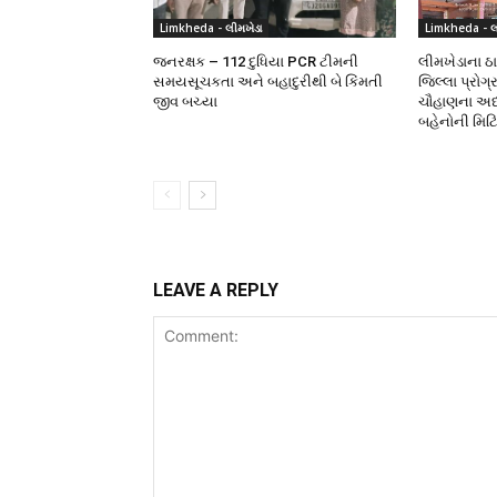
Limkheda - લીમખેડા
Limkheda - લ
જનરક્ષક – 112 દુધિયા PCR ટીમની
લીમખેડાના ઠા
સમયસૂચકતા અને બહાદુરીથી બે કિંમતી
જિલ્લા પ્રો
જીવ બચ્યા
ચૌહાણના અધ્ય
બહેનોની મિટ
LEAVE A REPLY