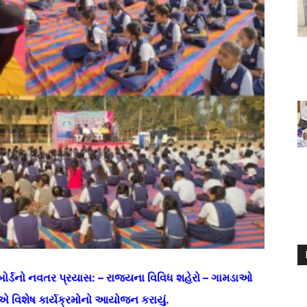
ોર્ડનો નવતર પ્રયાસ: – રાજ્યના વિવિધ શહેરો – ગામડાઓ
એ વિશેષ કાર્યક્રમોનો આયોજન કરાયું.