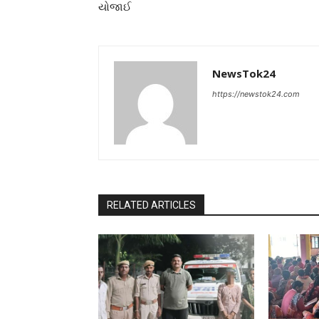
યોજાઈ
NewsTok24
https://newstok24.com
RELATED ARTICLES