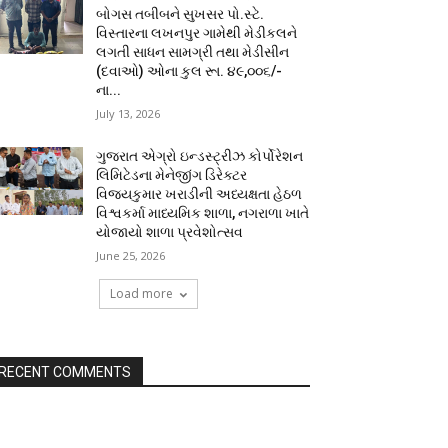
બોગસ તબીબને સુખસર પો.સ્ટે.
વિસ્તારના લખનપુર ગામેથી મેડીકલને
લગતી સાધન સામગ્રી તથા મેડીસીન
(દવાઓ) ઓના કુલ રૂા. ૪૯,૦૦૬/-
ના...
July 13, 2026
ગુજરાત એગ્રો ઇન્ડસ્ટ્રીઝ કોર્પોરેશન
લિમિટેડના મેનેજીંગ ડિરેક્ટર
વિજયકુમાર ખરાડીની અધ્યક્ષતા હેઠળ
વિશ્વકર્મા માધ્યમિક શાળા, નગરાળા ખાતે
યોજાયો શાળા પ્રવેશોત્સવ
June 25, 2026
Load more
RECENT COMMENTS