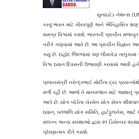
યુનાઇટેડ નેશન્સ (UNO
કરવું ભારત માટે ગૌરવપૂર્ણ અને ઐતિહાસિક ક્ષ
સમગ્ર વિશ્વમાં કરાશે. ભારતની પ્રાચીન મજબ
તરીકે ગણવામાં આવે છે. આ પ્રાચીન વિજ્ઞાન 
ગયું છે. દાહોદ જિલ્લામાં પણ લીમખેડા તાલુકામાં
વિશ્વ ધ્યાન દિવસની ઉજવણી કરવામાં આવી હત
પ્રધાનમંત્રી નરેન્દ્રભાઈ મોદીના દ્રઢ પ્રયત્નો
મળી રહી છે. આજે તે માનવજાત માટે આશાનું પ્
આપે છે. યોગ બોર્ડના ચેરમેન યોગ સેવક શીશપાલન
ધ્યાન, પતંજલિ યોગ સમિતિ, હાર્ટફુલનેસ, આર્ટ
સંલગ્ન અન્ય સંસ્થાઓ દ્વારા ૨૧ ડિસેમ્બર ૨૦
પ્રેરણાત્મક રીતે કરાશે.