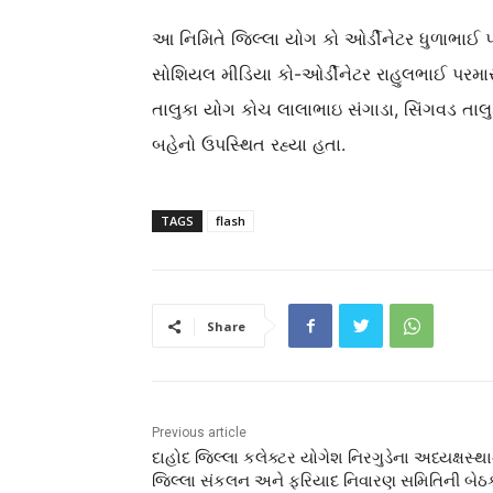
આ નિમિતે જિલ્લા યોગ કો ઓર્ડીનેટર ધુળાભાઈ પા
સોશિયલ મીડિયા કો-ઓર્ડીનેટર રાહુલભાઈ પરમા
તાલુકા યોગ કોચ લાલાભાઇ સંગાડા, સિંગવડ તા
બહેનો ઉપસ્થિત રહ્યા હતા.
TAGS
flash
Share
Previous article
દાહોદ જિલ્લા કલેક્ટર યોગેશ નિરગુડેના અધ્યક્ષસ્થા
જિલ્લા સંકલન અને ફરિયાદ નિવારણ સમિતિની બેઠ