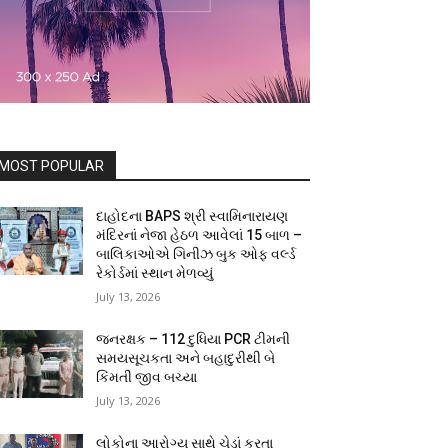
MOST POPULAR
દાહોદના BAPS શ્રી સ્વામિનારાયણ
મંદિરનાં નેજા હેઠળ આવેલાં 15 બાળ –
બાલિકાઓએ ગિનીઝ બુક ઓફ વર્લ્ડ
રેકોર્ડમાં સ્થાન મેળવ્યું
July 13, 2026
જનરક્ષક – 112 દુધિયા PCR ટીમની
સમયસૂચકતા અને બહાદુરીથી બે
કિંમતી જીવ બચ્યા
July 13, 2026
લોકોના આરોગ્ય સાથે ચેડાં કરતા