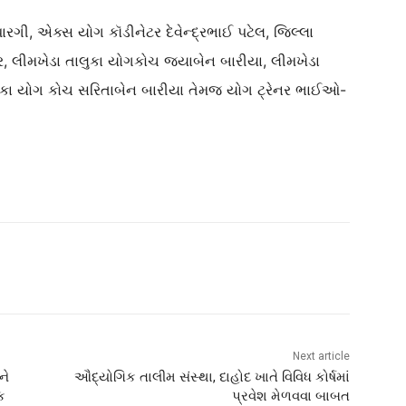
રગી, એક્સ યોગ કૉડીનેટર દેવેન્દ્રભાઈ પટેલ, જિલ્લા
ર, લીમખેડા તાલુકા યોગકોચ જયાબેન બારીયા, લીમખેડા
લુકા યોગ કોચ સરિતાબેન બારીયા તેમજ યોગ ટ્રેનર ભાઈઓ-
Next article
ને
ઔદ્યોગિક તાલીમ સંસ્થા, દાહોદ ખાતે વિવિધ કોર્ષમાં
ક
પ્રવેશ મેળવવા બાબત