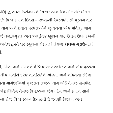
) દ્વારા ૨૧ ડિસેમ્બરને ‘વિશ્વ ધ્યાન દિવસ’ તરીકે ઘોષિત
ણ છે. વિશ્વ ધ્યાન દિવસ – ૨૦૨૪ની ઉજવણી સૌ પ્રથમ વાર
ૂત યોગ અને ધ્યાન પરંપરાઓને જીવનના એક પવિત્ર ભાગ
આજે તણાવમુક્ત અને આધુનિક જીવન માટે ઉત્તમ ઉપાય બની
 આવેલ હસ્તેશ્વર સ્કૂલના મેદાનમાં તેમજ કોલેજ ગ્રાઉન્ડમાં
ી.
થી, યોગ અને ધ્યાનને વૈશ્વિક સ્તરે સ્વીકાર અને લોકપ્રિયતા
રતીક બનીને દરેક નાગરિકોને એકતા અને શક્તિનો સંદેશ
ા માર્ગદર્શનમાં ગુજરાત રાજ્ય યોગ બોર્ડ તેમજ સમર્પણ
 ઓફ લિવિંગ તેમજ વિપાષ્યના જેમ યોગ અને ધ્યાન સાથે
૨૪ના રોજ વિશ્વ ધ્યાન દિવસની ઉજવણી વિશાળ અને