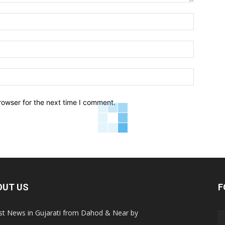
Name:*
Email:*
Website:
rowser for the next time I comment.
OUT US
F
st News in Gujarati from Dahod & Near by