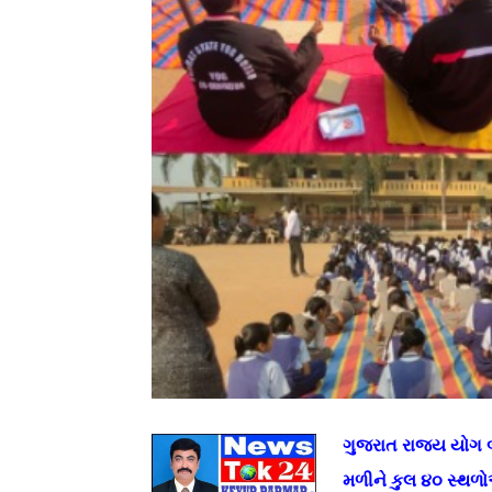
ગુજરાત રાજ્ય યોગ બ
મળીને કુલ ૪૦ સ્થળો