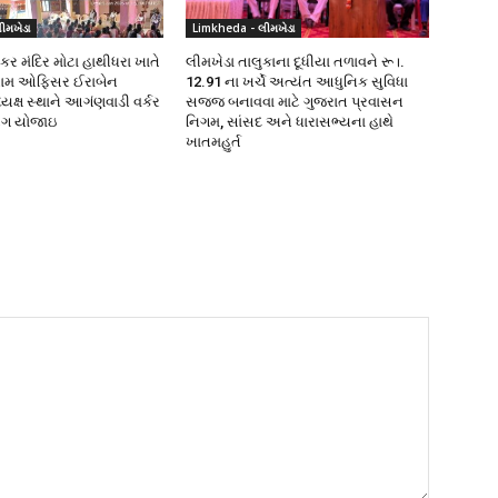
ીમખેડા
Limkheda - લીમખેડા
કર મંદિર મોટા હાથીધરા ખાતે
લીમખેડા તાલુકાના દૂધીયા તળાવને રૂ।.
ગ્રામ ઓફિસર ઈરાબેન
12.91 ના ખર્ચે અત્યંત આધુનિક સુવિધા
ક્ષ સ્થાને આગંણવાડી વર્કર
સજ્જ બનાવવા માટે ગુજરાત પ્રવાસન
િંગ યોજાઇ
નિગમ, સાંસદ અને ધારાસભ્યના હાથે
ખાતમહુર્ત