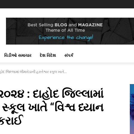
વિડીઓ સમાચાર
દેશ વિદેશ
સંપર્ક
ોદ જિલ્લામાં લીમખેડાની હસ્તેશ્વર સ્કૂલ ખાતે...
૨૦૨૪ : દાહોદ જિલ્લામાં
સ્કૂલ ખાતે “વિશ્વ ધ્યાન
કરાઈ