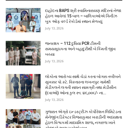
દાહોદના BAPS શ્રી સ્વામિનારાયણ મંદિરનાં નેજા
હેઠળ આવેલાં 15 બાળ – બાલિકાઓએ ગિનીઝ
બુક ઓફ વર્લ્ડ રેકોર્ડમાં સ્થાન મેળવ્યું
July 13, 2026
જનરક્ષક – 112 દુધિયા PCR ટીમની
સમયસૂચકતા અને બહાદુરીથી બે કિંમતી જીવ
બચ્યા
July 13, 2026
લોકોના આરોગ્ય સાથે ચેડાં કરતા બોગસ તબીબને
સુખસર પો.સ્ટે. વિસ્તારના લખનપુર ગામેથી
મેડીકલને લગતી સાધન સામગ્રી તથા મેડીસીન
(દવાઓ) ઓના કુલ રૂા. ૪૯,૦૦૬/- ના...
July 13, 2026
ગુજરાત એગ્રો ઇન્ડસ્ટ્રીઝ કોર્પોરેશન લિમિટેડના
મેનેજીંગ ડિરેક્ટર વિજયકુમાર ખરાડીની અધ્યક્ષતા
હેઠળ વિશ્વકર્મા માધ્યમિક શાળા, નગરાળા ખાતે