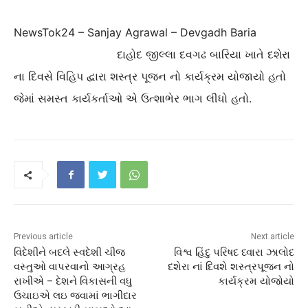
NewsTok24 – Sanjay Agrawal – Devgadh Baria
દાહોદ જીલ્લા દવગઢ બારિયા ખાતે દશેરા
ના દિવસે વિહિપ દ્વારા શસ્ત્ર પૂજન નો કાર્યક્રમ યોજાયો હતો
જેમાં સમસ્ત કાર્યકર્તાઓ એ ઉત્શાભેર ભાગ લીધો હતો.
Previous article
Next article
વિદેશીને બદલે સ્વદેશી ચીજ
વિશ્વ હિંદુ પરિષદ ધ્વારા ઝાલોદ
વસ્તુઓ વાપરવાનો આગ્રહ
દશેરા નાં દિવશે શસ્ત્રપૂજન નો
રાખીએ – દેશને વિકાસની વધુ
કાર્યક્રમ યોજોયો
ઉચાઇએ લઇ જવામાં ભાગીદાર