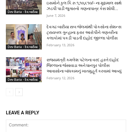
ઇસમોને કુલ કિ.રુ.૧,૧૦,૬૧૦/- ના મુદ્દામાલ સાથે
ઝડપી પાડી જુગારનો ગણનાપાત્ર કેસ શોધી...
Dev Baria - દેવ.બારીયા
June 7, 2026
દેવગઢ બારીયા સબ જેલમાંથી પોકસોના સેશન્સ
ટ્રાયબલ ગુન્હાના ફરાર આરોપીને ગણતરીના
કલાકોમાં પકડી પાડતી દાહોદ જીલ્લા પોલીસ
February 13, 2026
Dev Baria - દેવ.બારીયા
રાજ્યમંત્રી કમલેશ પટેલના વરદ હસ્તે દાહોદ
જિલ્લાના જેસાવાડા અને ધાનપુર પોલીસ
આવાસોના બાંધકામનું ખાતમુહૂર્ત કરવામાં આવ્યું
February 12, 2026
Dev Baria - દેવ.બારીયા
LEAVE A REPLY