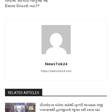
બનીએ. સરકારી બાબુઓ આ
દિશામાં વિચારશે ખરા??
NewsTok24
https://newstok24.com
RELATED ARTICLES
પીપલોદના પંચેલા ગામેથી ખુલ્લી જગ્યામા ગંજી
પત્તાપાનાથી હારજીતનો જુગાર રમી રમતા ચાર