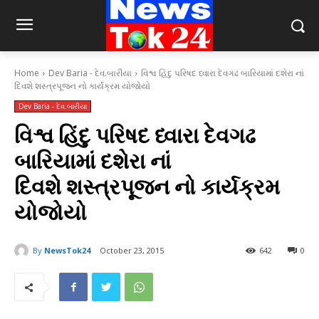
Home
Dev Baria - દેવ.બારીયા
વિશ્વ હિંદુ પરિષદ ધ્વારા દેવગઢ બારિયામાં દશેરા નાં
દિવશે શસ્ત્રપૂજન નો કાર્યક્રમ યોજોયો
Dev Baria - દેવ.બારીયા
વિશ્વ હિંદુ પરિષદ ધ્વારા દેવગઢ
બારિયામાં દશેરા નાં
દિવશે શસ્ત્રપૂજન નો કાર્યક્રમ
યોજોયો
By
NewsTok24
October 23, 2015
642
0