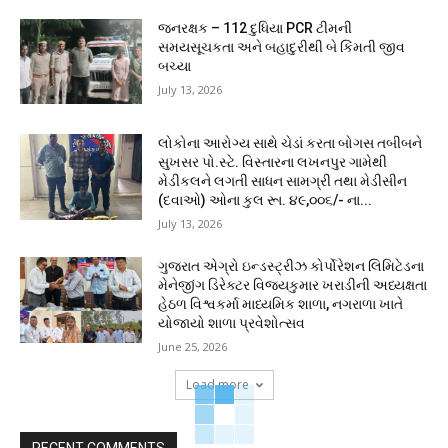
જનરક્ષક – 112 દુધિયા PCR ટીમની
સમયસૂચકતા અને બહાદુરીથી બે કિંમતી જીવ
બચ્યા
July 13, 2026
લોકોના આરોગ્ય સાથે ચેડાં કરતા બોગસ તબીબને
સુખસર પો.સ્ટે. વિસ્તારના લખનપુર ગામેથી
મેડીકલને લગતી સાધન સામગ્રી તથા મેડીસીન
(દવાઓ) ઓના કુલ રૂા. ૪૯,૦૦૬/- ના...
July 13, 2026
ગુજરાત એગ્રો ઇન્ડસ્ટ્રીઝ કોર્પોરેશન લિમિટેડના
મેનેજીંગ ડિરેક્ટર વિજયકુમાર ખરાડીની અધ્યક્ષતા
હેઠળ વિશ્વકર્મા માધ્યમિક શાળા, નગરાળા ખાતે
યોજાયો શાળા પ્રવેશોત્સવ
June 25, 2026
Load more