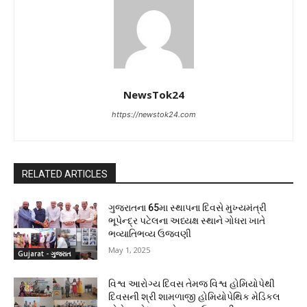
NewsTok24
https://newstok24.com
RELATED ARTICLES
ગુજરાતના 65મા સ્થાપના દિવસે મુખ્યમંત્રી
ભૂપેન્દ્ર પટેલના અધ્યક્ષ સ્થાને ગોધરા ખાતે
ભવ્યાતિભવ્ય ઉજવણી
May 1, 2025
Gujarat - ગુજરાત
વિશ્વ આરોગ્ય દિવસ તેમજ વિશ્વ હોમિયોપેથી
દિવસની શ્રી શામળાજી હોમિયોપેથિક મેડિકલ