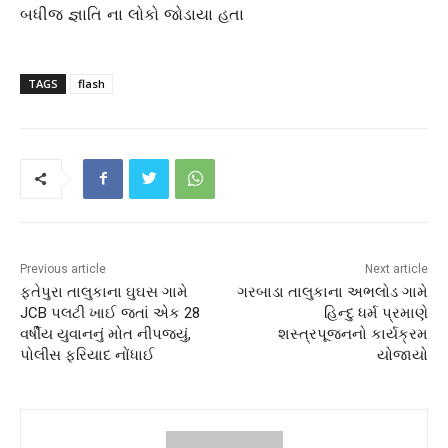
બધીજ જ્ઞાતિ ના લોકો જોડાયા હતા
TAGS
flash
Previous article
Next article
ફતેપુરા તાલુકાના ઘુઘસ ગામે
ગરબાડા તાલુકાના અભલોડ ગામે
JCB પલટી ખાઈ જતાં એક 28
હિન્દુ ધર્મ પ્રમાણે
વર્ષીય યુવાનનું મોત નીપજ્યું,
શસ્ત્રપૂજનનો કાર્યક્રમ
પોલીસ ફરિયાદ નોંધાઈ
યોજાયો