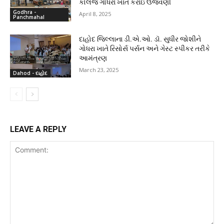
કોલેજ ગોધરા ખાતે કરાઇ ઉજવણી
Godhra -
April 8, 2025
Panchmahal
દાહોદ જિલ્લાના ડી.એ.ઓ. ડૉ. સુધીર જોશીને
ગોધરા ખાતે રિસોર્સ પર્સન અને ગેસ્ટ સ્પીકર તરીકે
આમંત્રણ
March 23, 2025
Dahod - દાહોદ
LEAVE A REPLY