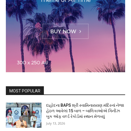
MOST POPULAR
દાહોદના BAPS શ્રી સ્વામિનારાયણ મંદિરનાં નેજા
હેઠળ આવેલાં 15 બાળ – બાલિકાઓએ ગિનીઝ
બુક ઓફ વર્લ્ડ રેકોર્ડમાં સ્થાન મેળવ્યું
July 13, 2026