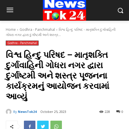
Home
Godhra - Panchmahal
વિશ્વ હિન્દુ પરિષદ - માતૃશક્તિ દુર્ગાવાહિની
ગોધરા નગર દ્વારા દુર્ગાષ્ટમી અને શસ્ત્ર...
Godhra - Panchmahal
વિશ્વ હિન્દુ પરિષદ – માતૃશક્તિ
દુર્ગાવાહિની ગોધરા નગર દ્વારા
દુર્ગાષ્ટમી અને શસ્ત્ર પૂજનના
કાર્યક્રમનું આયોજન કરવામાં
આવ્યું
By
NewsTok24
October 25, 2023
228
0