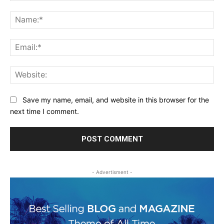
Comment:
Na
Ema
Web
Save my name, email, and website in this browser for the
next time I comment.
- Advertisment -