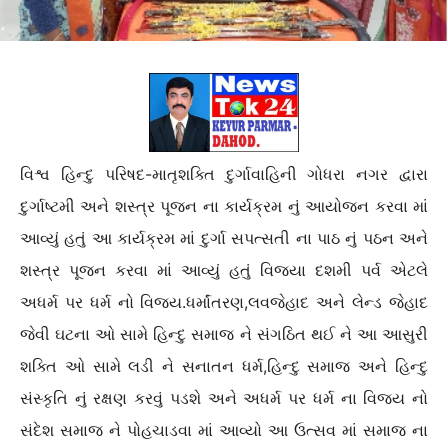
વિશ્વ હિન્દુ પરિષદ-માતૃશક્તિ દુર્ગાવાહિની ગોધરા નગર દ્વારા
દુર્ગાષ્ટમી અને શસ્ત્ર પૂજન ના કાર્યક્રમ નું આયોજન કરવા માં
આવ્યું હતું આ કાર્યક્રમ માં દુર્ગા સપત્સતી ના પાઠ નું પઠન અને
શસ્ત્ર પૂજન કરવા માં આવ્યું હતું વિજયા દશમી પર્વ એટલે
અધર્મ પર ધર્મ નો વિજય.ધર્માંતરણ,લવજેહાદ અને લેન્ડ જેહાદ
જેવી ઘટના ઓ સામે હિન્દુ સમાજ ને સંગઠિત થઈ ને આ આસુરી
શક્તિ ઓ સામે લડી ને સનાતન ધર્મ,હિન્દુ સમાજ અને હિન્દુ
સંસ્કૃતિ નું રક્ષણ કરવું પડશે અને અધર્મ પર ધર્મ ના વિજય નો
સંદેશ સમાજ ને પોહચાડવા માં આવ્યો આ ઉત્સવ માં સમાજ ના